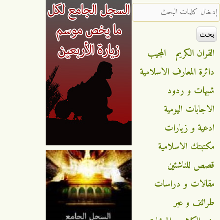
‏إدخال كلمات البحث ‏
القران الكريم
المجيب
دائرة المعارف الاسلامية
شبهات و ردود
الاجابات اليومية
ادعية و زيارات
مكتبتك الاسلامية
قصص للناشئين
مقالات و دراسات
طرائف و عبر