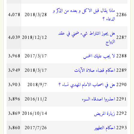
ماذا يقال قبل الاكل و بعده من الذكر و
4،078
2018/3/28
2286
الدعاء ؟
هل يجوز اشتراط شيء ضمني في عقد
4،039
2018/12/12
2287
الزواج
2288
لا يجب عليك الخمس
2017/3/17
3،968
2289
احكام قضاء صلاة الآيات
2018/3/17
3،949
2290
هل في اصحاب الامام المهدي نساء ؟
2018/9/7
3،903
2291
احذروا اصدقاء السوء
2016/11/2
3،896
2292
زيارة المريض
2016/10/14
3،869
2293
احكام التطهير
2017/7/26
3،860