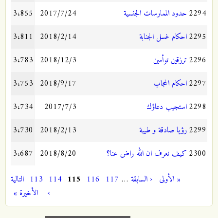
2294
حدود الممارسات الجنسية
2017/7/24
3،855
2295
احكام غسل الجنابة
2018/2/14
3،811
2296
ترزقين توأمين
2018/12/3
3،783
2297
احكام الحجاب
2018/9/17
3،753
2298
استجيب دعاؤك
2017/7/3
3،734
2299
رؤيا صادقة و طيبة
2018/2/13
3،730
2300
كيف نعرف ان الله راض عنا؟
2018/8/20
3،687
« الأولى
‹ السابقة
…
117
116
115
114
113
التالية
الصفحات
›
الأخيرة »