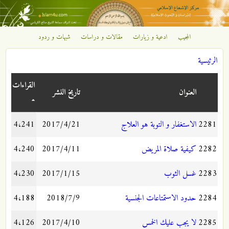
تجاوز إلى المحتوى الرئيسي
المجيب
ادعية و زيارات
مقالات و دراسات
شبهات و ردود
مركز
الرئيسية
الإشعاع
أنت هنا
القراءات
الإسلامي
العنوان
تاريخ النشر
2281
الاستغفار و التوبة هو العلاج
2017/4/21
4،241
2282
كيفية صلاة المريض
2017/4/11
4،240
2283
غسل الثوب
2017/1/15
4،230
2284
حدود الاستمتاعات الجنسية
2018/7/9
4،188
2285
لا يجب عليك الخمس
2017/4/10
4،126