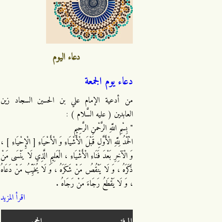
دعاء اليوم
دعاء يوم الجمعة
من أدعية الإمام علي بن الحسين السجاد زين
العابدين ( عليه السَّلام ) :
" بِسْمِ اللَّهِ الرَّحْمنِ الرَّحِيمِ
الْحَمْدُ لِلَّهِ الْأَوَّلِ قَبْلَ الْأَشْيَاءِ وَ الْأَحْيَاءِ [ الْإِحْيَاءِ ] ،
وَ الْآخِرِ بَعْدَ فَنَاءِ الْأَشْيَاءِ ، الْعَلِيمِ الَّذِي لَا يَنْسَى مَنْ
ذَكَرَهُ ، وَ لَا يَنْقُصُ مَنْ شَكَرَهُ ، وَ لَا يُخَيِّبُ مَنْ دَعَاهُ
، وَ لَا يَقْطَعُ رَجَاءَ مَنْ رَجَاهُ .
اقرأ المزيد
المرفق
الحجم