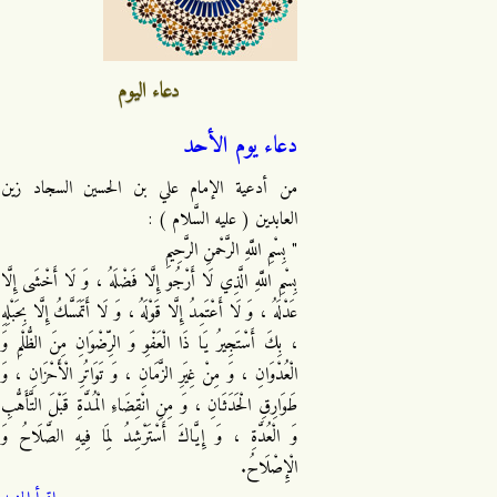
دعاء اليوم
دعاء يوم الأحد
من أدعية الإمام علي بن الحسين السجاد زين
العابدين ( عليه السَّلام ) :
" بِسْمِ اللَّهِ الرَّحْمنِ الرَّحِيمِ
بِسْمِ اللَّهِ الَّذِي لَا أَرْجُو إِلَّا فَضْلَهُ ، وَ لَا أَخْشَى إِلَّا
عَدْلَهُ ، وَ لَا أَعْتَمِدُ إِلَّا قَوْلَهُ ، وَ لَا أَتَمَسَّكُ إِلَّا بِحَبْلِهِ
، بِكَ أَسْتَجِيرُ يَا ذَا الْعَفْوِ وَ الرِّضْوَانِ مِنَ الظُّلْمِ وَ
الْعُدْوَانِ ، وَ مِنْ غِيَرِ الزَّمَانِ ، وَ تَوَاتُرِ الْأَحْزَانِ ، وَ
طَوَارِقِ الْحَدَثَانِ ، وَ مِنِ انْقِضَاءِ الْمُدَّةِ قَبْلَ التَّأَهُّبِ
وَ الْعُدَّةِ ، وَ إِيَّاكَ أَسْتَرْشِدُ لِمَا فِيهِ الصَّلَاحُ وَ
الْإِصْلَاحُ.