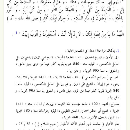
" اللَّهُمَّ إِنِّي أَسْأَلُكَ مُوجِبَاتِ رَحْمَتِكَ ، وَ عَزَائِمَ مَغْفِرَتِكَ ، وَ السَّلَامَةَ مِنْ كُلِّ
إِثْمٍ ، وَ الْغَنِيمَةَ مِنْ كُلِّ بِرٍّ ، وَ النَّجَاةَ مِنَ النَّارِ ، وَ مِنْ كُلِّ بَلِيَّةٍ ، وَ الْفَوْزَ
بِالْجَنَّةِ ، وَ الرِّضْوَانَ فِي دَارِ السَّلَامِ ، وَ جِوَارَ نَبِيِّكَ مُحَمَّدٍ ( صلى الله عليه و آله )
.
1
اللَّهُمَّ مَا بِنَا مِنْ نِعْمَةٍ فَمِنْكَ ، لَا إِلَهَ إِلَّا أَنْتَ ، أَسْتَغْفِرُكَ وَ أَتُوبُ إِلَيْكَ "
.
1.
يمكنك مراجعة الدعاء في المصادر التالية :
البلد الأمين و الدرع الحصين : 28 ، الطبعة الحجرية ، للشيخ تقي الدين إبراهيم بن علي
العاملي الكفعمي ، المولود سنة : 840 هجرية بقرية كفر عيما من قرى جبل عامل ،
و المتوفى بها سنة 905 هجرية ، و دفن بها .
المصباح ( مصباح الكفعمي ) : 38 ، الطبعة الثانية سنة : 1405 هجرية / انتشارات
رضي ، قم / إيران ، للشيخ تقي الدين إبراهيم بن علي العاملي الكفعمي ، المولود سنة :
840 هجرية بقرية كفر عيما من قرى جبل عامل ، و المتوفى بها سنة 905 هجرية ، و
دفن بها .
مصباح المتهجد : 102 ، طبعة مؤسسة فقه الشيعة ، بيروت / لبنان ، سنة : 1411
هجرية ، للشيخ أبو جعفر محمد بن الحسن الطوسي ، المولود بخراسان سنة : 385 هجرية
، والمتوفى بالنجف الأشرف سنة : 460 هجرية .
بحار الأنوار ( الجامعة لدرر أخبار الأئمة الأطهار ( عليهم السلام ) ) : 83 / 98 ،