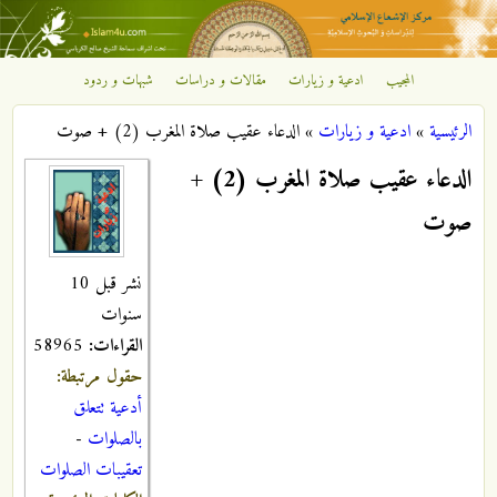
تجاوز إلى المحتوى الرئيسي
المجيب
ادعية و زيارات
مقالات و دراسات
شبهات و ردود
مركز
الرئيسية
»
ادعية و زيارات
»
الدعاء عقيب صلاة المغرب (2) + صوت
الإشعاع
أنت هنا
الدعاء عقيب صلاة المغرب (2) +
الإسلامي
صوت
نشر قبل 10
سنوات
القراءات:
58965
حقول مرتبطة:
أدعية تتعلق
بالصلوات
-
تعقيبات الصلوات