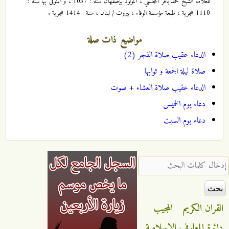
للعلامة الشيخ محمد باقر المجلسي ، المولود بإصفهان سنة : 1037 ، و المتوفى بها سنة :
1110 هجرية ، طبعة مؤسسة الوفاء ، بيروت / لبنان ، سنة : 1414 هجرية .
مواضيع ذات صلة
الدعاء عقيب صلاة الفجر (2)
صلاة ليلة الجمعة و ثوابها
الدعاء عقيب صلاة العشاء + صوت
دعاء يوم الخميس
دعاء يوم السبت
‏إدخال كلمات البحث ‏
القران الكريم
المجيب
دائرة المعارف الاسلامية