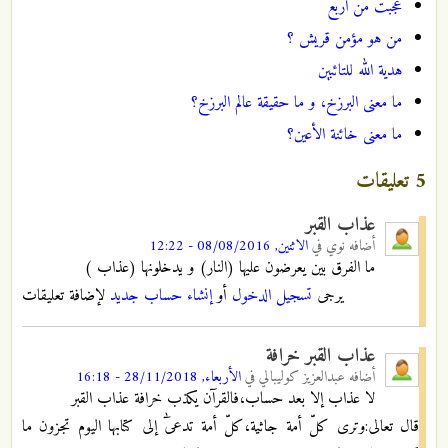
عجبت من اربع
من هو مؤمن قريش ؟
هدية الله للتائبين
ما معنى البرزخ، و ما حقيقة عالم البرزخ؟
ما معنى خائنة الأعين؟
5 تعليقات
عذاب القبر
أضافه
نوي
في
الاثنين, 08/08/2016 - 12:22
ما الفرق بين يعرضون عليها (النار) و يدخلونها (عذاب )
يرجى
تسجيل الدخول
أو
إنشاء حساب جديد
لإضافة تعليقات
عذاب القبر خرافة
أضافه
عبدالعزيز كوليبالي
في
الأربعاء, 28/11/2018 - 16:18
لا عذاب إلا بعد حساب،فالقرآن يكذب خرافة عذاب القبر
قال تعالى:وترى كلّ أمة جاثية،كلّ أمة تدعىٰٓ إلى كتابها اليوم تجزون ما