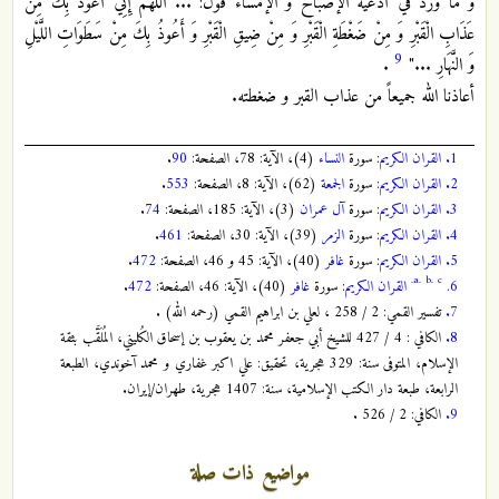
و ما ورد في أدعية الإصباح و الإمساء قول: ... اللَّهُمَّ إِنِّي أَعُوذُ بِكَ مِنْ
عَذَابِ‏ الْقَبْرِ وَ مِنْ ضَغْطَةِ الْقَبْرِ وَ مِنْ ضِيقِ الْقَبْرِ وَ أَعُوذُ بِكَ مِنْ سَطَوَاتِ اللَّيْلِ
9
وَ النَّهَارِ ..."
.
أعاذنا الله جميعاً من عذاب القبر و ضغطته.
1.
القران الكريم
: سورة
النساء
(4)، الآية: 78، الصفحة:
90
.
2.
القران الكريم
: سورة
الجمعة
(62)، الآية: 8، الصفحة:
553
.
3.
القران الكريم
: سورة
آل عمران
(3)، الآية: 185، الصفحة:
74
.
4.
القران الكريم
: سورة
الزمر
(39)، الآية: 30، الصفحة:
461
.
5.
القران الكريم
: سورة
غافر
(40)، الآية: 45 و 46، الصفحة:
472
.
a.
b.
c.
6.
القران الكريم
: سورة
غافر
(40)، الآية: 46، الصفحة:
472
.
7.
تفسير القمي: 2 / 258 ، لعلي بن ابراهيم القمي (رحمه الله) .
8.
الكافي : 4 / 427
للشيخ أبي جعفر محمد بن يعقوب بن إسحاق الكُليني، المُلَقَّب بثقة
الإسلام، المتوفى سنة: 329 هجرية، تحقيق: علي اكبر غفاري و محمد آخوندي، الطبعة
الرابعة، طبعة دار الكتب الإسلامية، سنة: 1407 هجرية، طهران/إيران
.
9.
الكافي: 2 / 526 .
مواضيع ذات صلة