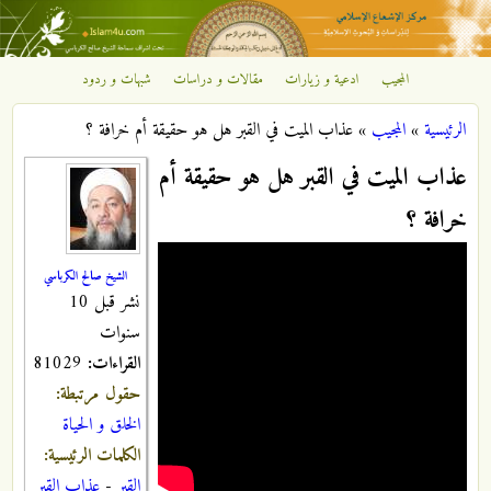
تجاوز إلى المحتوى الرئيسي
المجيب
ادعية و زيارات
مقالات و دراسات
شبهات و ردود
مركز
الرئيسية
»
المجيب
»
عذاب الميت في القبر هل هو حقيقة أم خرافة ؟
الإشعاع
أنت هنا
عذاب الميت في القبر هل هو حقيقة أم
الإسلامي
خرافة ؟
الشيخ صالح الكرباسي
نشر قبل 10
سنوات
القراءات:
81029
حقول مرتبطة:
الخلق و الحياة
الكلمات الرئيسية:
القبر
-
عذاب القبر