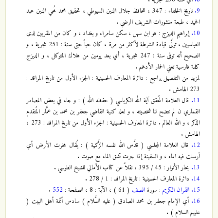
9.
تاريخ الخلفاء : 347 ، للحافظ جلال الدين السيوطي ، تحقيق محمد مُحي الدين عبد
الحميد ، طبعة منشورات الشريف الرضي .
10.
إبراهيم الديزج : هو ابن سهل ، سكن سامراء و بغداد ، و كان من المقربين لدى
العباسيين ، تولَّى قيادة الشرطة لأكثر من مرة ، كان حياً حتى سنة : 251 هجرية ، و
الصحيح أنه توفى سنة : 247 هجرية ، أي بعد يومين من هلاك المتوكل ، و الديزج
كلمة فارسية تعني الحمار الأدغم .
لمزيد من التفصيل يراجع : دائرة المعارف الحسينية : الجزء الأول من تاريخ المراقد :
273 الهامش .
11.
قال العلامة المُحقق آية الله الكرباسي ( حفظه الله ) : و جاء في بعض المصادر
القماري ن لم تتضح لنا شخصيته ، و لعله كنية القاضي جعفر بن محمد بن عمَّار المُتقدم
الذكر ، و الله العالم . دائرة المعارف الحسينية : الجزء الأول من تاريخ المراقد : 273 ،
الهامش .
12.
قال العلامة المجلسي ( قدَّس الله نفسه الزَّكية ) : يُقال مخرت الأرض أي
أرسلت فيه الماء ، و السفينة إذا جرت تشق الماء مع صوت .
13.
بحار الأنوار : 45 / 395 ، نقلاً عن كتاب الأمالي للشيخ الطوسي .
14.
دائرة المعارف الحسينية : تاريخ المراقد : 1 / 278 .
15.
القران الكريم
: سورة
الصف
( 61 ) ، الآية : 8 ، الصفحة :
552
.
16.
أي الإمام جعفر بن محمد الصادق ( عليه السَّلام ) سادس أئمة أهل البيت (
عليهم السلام ) .