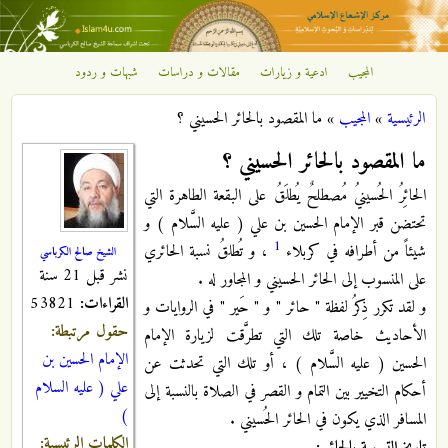
تجاوز إلى المحتوى الرئيسي
المجيب
ادعية و زيارات
مقالات و دراسات
شبهات و ردود
مركز
الرئيسية
»
المجيب
»
ما المقصود بالحائر الحسيني ؟
الإشعاع
أنت هنا
ما المقصود بالحائر الحسيني ؟
الإسلامي
الحائِرُ الحُسينيُ مُصطلحٌ يُطلَقُ على البقعة الطاهرة التي
تحتضن قبر الإمام الحسين بن علي ( عليه السَّلام ) و
1
شيئاً من أطرافه في كربلاء
، و تُطلقُ نسبة الحائري
الشيخ صالح الكرباسي
نشر قبل 21 سنة
على المنسوب إلى الحائر الحسيني و المجاور له .
القراءات:
53821
و لقد تكرر ذِكرُ لفظة " حائر " و " حَير " في الروايات و
حقول مرتبطة:
الأحاديث خاصة تلك التي تطرَّقت لزيارة الإمام
الإمام الحسين بن
الحسين ( عليه السَّلام ) ، أو تلك التي تحدثت عن
علي ( عليه السلام
أحكام التخيير بين التمام و القصر في الصلاة بالنسبة إلى
)
المسافر الذي يكون في الحائر الحُسيني .
الكلمات الرئيسية: