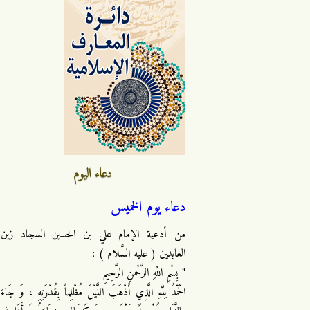
دعاء اليوم
دعاء يوم الخميس
من أدعية الإمام علي بن الحسين السجاد زين
العابدين ( عليه السَّلام ) :
" بِسْمِ اللَّهِ الرَّحْمنِ الرَّحِيمِ
الْحَمْدُ لِلَّهِ الَّذِي أَذْهَبَ اللَّيْلَ مُظْلِماً بِقُدْرَتِهِ ، وَ جَاءَ