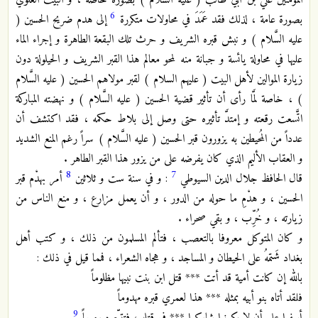
المؤمنين علي بن أبي طالب ( عليه السَّلام ) بصورة خاصة ، و البيت العلوي
6
بصورة عامة ، لذلك فقد عَمَدَ في محاولات متكررة
إلى هدم ضريح الحسين (
عليه السَّلام ) و نبش قبره الشريف و حرث تلك البقعة الطاهرة و إجراء الماء
عليها في محاولة يائسة و جبانة منه لمحو معالم هذا القبر الشريف و الحيلولة دون
زيارة الموالين لأهل البيت ( عليهم السلام ) لقبر مولاهم الحسين ( عليه السَّلام
) ، خاصة لمَّا رأى أن تأثير قضية الحسين ( عليه السَّلام ) و نهضته المباركة
اتَّسعت رقعته و إمتدَّ تأثيره حتى وصل إلى بلاط حكمه ، فقد اكتشف أن
عدداً من المُحيطين به يزورون قبر الحسين ( عليه السَّلام ) سراً رغم المنع الشديد
و العقاب الأليم الذي كان يفرضه على من يزور هذا القبر الطاهر .
8
7
قال الحافظ جلال الدين السيوطي
: و في سنة ست و ثلاثين
أمر بهدْم قبر
الحسين ، و هدْمِ ما حوله من الدور ، و أن يعمل مزارع ، و منع الناس من
زيارته ، و خُرِّب ، و بقي صحراء .
و كان المتوكل معروفا بالتعصب ، فتألم المسلمون من ذلك ، و كتب أهل
بغداد شَتمهُ على الحيطان و المساجد ، و هجاه الشعراء ، فمما قيل في ذلك :
بالله إن كانت أمية قد أتت *** قتل ابن بنت نبيها مظلوماً
فلقد أتاه بنو أبيه بمثله *** هذا لعمري قبره مهدوماً
9