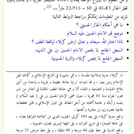
و من المعلوم أن الذراع الواحد يعادل 45.83 سنتيمتراً تقريباً ، و بذلك يكون
25
قطر الحائر 45.83 في 50 = 22.915 متراً ...
.
لمزيد من المعلومات يمكنكم مراجعة الروابط التالية:
ما هي أحكام الحائر الحسيني ؟
موضع قبر الامام الحسين عليه السلام
لماذا اختار الله سبحانه و تعالى ارض كربلاء لواقعة الطف ؟
السجل الجامع لما يخص الامام الحسين بن علي الشهيد
السجل الجامع لما يخص كربلاء والتربة الحسينية
1.
كربلاء مدينة إسلامية مقدسة ، و هي مشهورة في التاريخ الإسلامي و كذلك قبل
الإسلام بزمن بعيد ، و قد شهدت تربتها حادثة عظيمة و فريدة و واحدة من أنبل
ملامح الشهادة و التضحية و الفداء ألا و هي حادثة الطف الخالدة في العاشر من شهر
محرم الحرام سنة 61 هجرية ، حيث ضحى الإمام الحسين بن علي ( عليه السَّلام )
بنفسه و أبنائه و خاصة أصحابه من أجل الحفاظ على الدين الإسلامي و قابل مخططات
طاغية عصره يزيد بن معاوية و أفشلها .
و تقع مدينة كربلاء على بعد 105 كم إلى الجنوب الغربي من العاصمة العراقية بغداد ،
على حافة الصحراء في غربي الفرات و على الجهة اليسرى لجدول الحسينية .
و تقع المدينة على خط طول 44 درجة و 40 دقيقة ، و على خط عرض 33 درجة