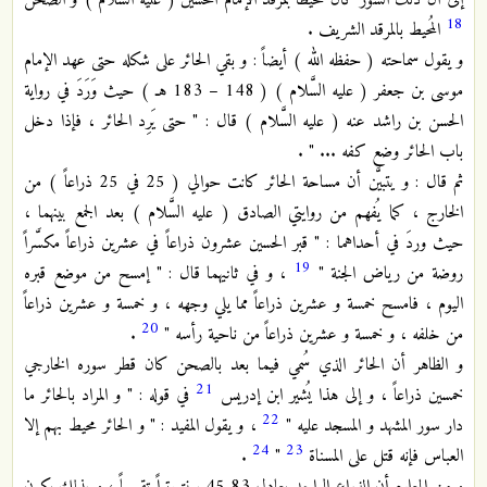
إلى أن ذلك السُور كان محيطاً بمرقد الإمام الحسين ( عليه السَّلام ) و الصحن
18
المُحيط بالمرقد الشريف .
و يقول سماحته ( حفظه الله ) أيضاً : و بقي الحائر على شكله حتى عهد الإمام
موسى بن جعفر ( عليه السَّلام ) ( 148 – 183 هـ ) حيث وَرَدَ في رواية
الحسن بن راشد عنه ( عليه السَّلام ) قال : " حتى يَرِد الحائر ، فإذا دخل
باب الحائر وضع كفه ... " .
ثم قال : و يتبيَّن أن مساحة الحائر كانت حوالي ( 25 في 25 ذراعاً ) من
الخارج ، كما يُفهم من روايتي الصادق ( عليه السَّلام ) بعد الجمع بينهما ،
حيث وردَ في أحداهما : " قبر الحسين عشرون ذراعاً في عشرين ذراعاً مكسَّراً
19
روضة من رياض الجنة "
، و في ثانيهما قال : " إمسح من موضع قبره
اليوم ، فامسح خمسة و عشرين ذراعاً مما يلي وجهه ، و خمسة و عشرين ذراعاً
20
من خلفه ، و خمسة و عشرين ذراعاً من ناحية رأسه "
.
و الظاهر أن الحائر الذي سُمي فيما بعد بالصحن كان قطر سوره الخارجي
21
خمسين ذراعاً ، و إلى هذا يُشير ابن إدريس
في قوله : " و المراد بالحائر ما
22
دار سور المشهد و المسجد عليه "
، و يقول المفيد : " و الحائر محيط بهم إلا
24
23
العباس فإنه قتل على المسناة
"
.