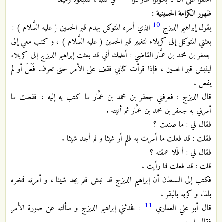
أسفوا على أن لا يكونوا شاركوا *** في قتله ، فتتبّعوه رميماً
ظهور الكرامة الحسينية :
10
يقول إبراهيم الديزج
الذي أمره المتوكل بهدم قبر الحسين ( عليه السَّلام ) :
بعثني المتوكل إلى كربلاء لتغيير قبر الحسين ( عليه السَّلام ) ، و كتب معي إلى
جعفر بن محمد بن عمَّار القاضي : أعلمك أني قد بعثت إبراهيم الديزج إلى كربلاء
لينبش قبر الحسين ، فإذا قرأت كتابي فقف على الأمر حتى تعرف فَعَلَ أو لم
يفعل .
قال الديزج : فعرفني جعفر بن محمد بن عمَّار ما كتب به إليه ، ففعلت ما
أمرني به جعفر بن محمد بن عمَّار ثم أتيته .
فقال لي : ما صنعت ؟
فقلت : قد فعلت ما أمرت به فلم أر شيئا و لم أجد شيئا .
فقال لي : أ فَلا عمقته ؟
قلت : قد فعلت فما رأيت .
فكتب إلى السلطان أن إبراهيم الديزج قد نبش فلم يجد شيئا ، و أمرته فمخره
بالماء و كربه بالبقر .
11
قال أبو علي العماري
: فحدثني إبراهيم الديزج و سألته عن صورة الأمر