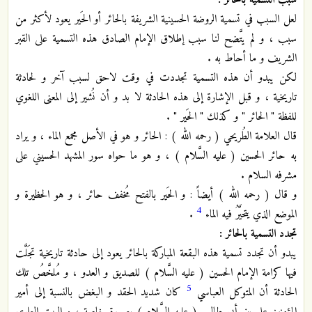
سبب التسمية بالحائر :
لعل السبب في تسمية الروضة الحسينية الشريفة بالحائر أو الحَير يعود لأكثر من
سبب ، و لم يتَّضح لنا سبب إطلاق الإمام الصادق هذه التسمية على القبر
الشريف و ما أحاط به .
لكن يبدو أن هذه التسمية تجددت في وقت لاحق لسبب آخر و لحادثة
تاريخية ، و قبل الإشارة إلى هذه الحادثة لا بد و أن نُشير إلى المعنى اللغوي
للفظة " الحائر " و كذلك " الحَير " .
قال العلامة الطُريحي ( رحمه الله ) : الحائر و هو في الأصل مجمع الماء ، و يراد
به حائر الحسين ( عليه السَّلام ) ، و هو ما حواه سور المشهد الحسيني على
مشرفه السلام .
و قال ( رحمه الله ) أيضاً : و الحَير بالفتح مُخفف حائر ، و هو الحظيرة و
4
الموضع الذي يتحيَّرُ فيه الماء
.
تجدد التسمية بالحائر :
يبدو أن تجدد تسمية هذه البقعة المباركة بالحائر يعود إلى حادثة تاريخية تجَلَّت
فيها كرامة الإمام الحسين ( عليه السَّلام ) للصديق و العدو ، و مُلخَّصُ تلك
5
الحادثة أن المتوكل العباسي
كان شديد الحقد و البغض بالنسبة إلى أمير