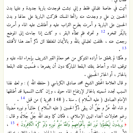
فقال لي :
أتيت في خاصة غلماني فقط و إني نبشت فوجدت بارية جديدة و عليها بدن
الحسين بن علي و وجدت منه رائحة المسك فتركت البارية على حالها و بدن
الحسين على البارية و أمرت بطرح التراب عليه و أطلقت عليه الماء و أمرت
12
بالبَقَر لتمخره
و تحرثه فلم تطأه البقر ، و كانت إذا جاءت إلى الموضع
رجعت عنه ، فحلفت لغلماني بالله و بالأيمان المغلظة لئن ذكر أحد هذا لأقتلنه
13
.
و هكذا لم يتحقق ما أراده المتوكل من محو معالم القبر الشريف بإجراء الماء عليه و
توقف الماء و أحاط بتلك البقعة المباركة دون أن يغمرها ، فسُميت تلك البقعة
بالحائر ، أو الحائر الحُسيني .
و قال العلامة المُحقق الشيخ محمد صادق الكرباسي ( حفظه الله ) : و لعله لهذا
السبب تجدد تسميته بالحائر لإرتفاع الماء حوله ، و إن كانت التسمية قد أطلقها
14
الإمام الصادق ( عليه السَّلام ) ـ سنة ـ ( 148 هجرية ) من قبل
.
و شاء الله عَزَّ و جَلَّ أن يبقى ذكرُ الحسين ( عليه السَّلام ) خالداً و نوره مُضيئاً
رغم محاولات أعداء الدين الإسلامي ، فكان كما وعد الله جَلَّ جَلالُه و قال :
15
يُرِيدُونَ لِيُطْفِؤُوا نُورَ اللَّهِ بِأَفْوَاهِهِمْ وَاللَّهُ مُتِمُّ نُورِهِ وَلَوْ كَرِهَ الْكَافِرُونَ
،
﴾
﴿