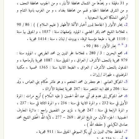
و 31 دقيقة ، و يحدّها من الشمال محافظة الأنبار ، و من الجنوب محافظة النجف ،
و من الشرق محافظة الحلة و قسم من محافظة بغداد ، و من الغرب بادية الشام و
أراضي المملكة العربية السعودية .
2.
بحار الأنوار ( الجامعة لدرر أخبار الأئمة الأطهار ( عليهم السلام ) ) : 86 / 90
، للعلامة الشيخ محمد باقر المجلسي ، المولود بإصفهان سنة : 1037 ، و المتوفى بها سنة
: 1110 هجرية ، طبعة مؤسسة الوفاء ، بيروت / لبنان ، سنة : 1414 هجرية .
a.
b.
3.
بحار الأنوار : 86 / 90 .
4.
مجمع البحرين : 3 / 280 ، للعلامة فخر الدين بن محمد الطريحي ، المولود سنة :
979 هجرية بالنجف الأشرف / العراق ، و المتوفى سنة : 1087 هجرية بالرماحية ، و
المدفون بالنجف الأشرف / العراق ، الطبعة الثانية سنة : 1365 شمسية ، مكتبة
المرتضوي ، طهران / إيران .
5.
المتوكل العباسي : هو جعفر بن محمد المعتصم ، و هو عاشر حُكام بني العباس ، وُلد
سنة : 206 و قتله ابنه المنتصر سنة : 247 هجرية بمعاونة الأتراك .
6.
عمدَ المتوكل إلى هدم قبر أبي عبد الله الحسين ( عليه السَّلام ) أربع مرات : المرة
الأولى في سنة 232 ، و المرة الثانية في سنة : 236 ، و المرة الثالثة في سنة : 237 ،
و المرة الرابعة في سنة : 247 هجرية ، لمزيد من التفصيل راجع : دائرة المعارف
الحسينية : الجزء الأول من تاريخ المراقد : 269 – 277 ، لأية الله المُحقق الشيخ محمد
صادق الكرباسي ( حفظه الله ) .
7.
الحافظ جلال الدين بن أبي بكر السيوطي المتوفى سنة : 911 هجرية .
8.
أي سنة 236 هجرية .