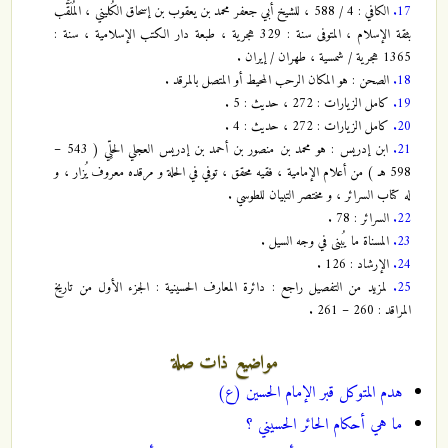
17.
الكافي : 4 / 588 ، للشيخ أبي جعفر محمد بن يعقوب بن إسحاق الكُليني ، المُلَقَّب
بثقة الإسلام ، المتوفى سنة : 329 هجرية ، طبعة دار الكتب الإسلامية ، سنة :
1365 هجرية / شمسية ، طهران / إيران .
18.
الصحن : هو المكان الرحب المحيط أو المتصل بالمرقد .
19.
كامل الزيارات : 272 ، حديث : 5 .
20.
كامل الزيارات : 272 ، حديث : 4 .
21.
ابن إدريس : هو محمد بن منصور بن أحمد بن إدريس العجلي الحلِّي ( 543 –
598 هـ ) من أعلام الإمامية ، فقيه محقق ، توفي في الحلة و مرقده معروف يُزار ، و
له كتاب السرائر ، و مختصر التبيان للطوسي .
22.
السرائر : 78 .
23.
المسناة ما يُبنى في وجه السيل .
24.
الإرشاد : 126 .
25.
لمزيد من التفصيل راجع : دائرة المعارف الحسينية : الجزء الأول من تاريخ
المراقد : 260 – 261 .
مواضيع ذات صلة
هدم المتوكل قبر الإمام الحسين (ع)
ما هي أحكام الحائر الحسيني ؟