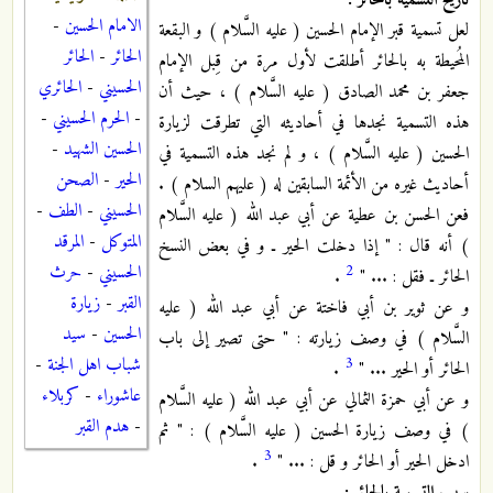
تاريخ التسمية بالحائر :
الامام الحسين
-
لعل تسمية قبر الإمام الحسين ( عليه السَّلام ) و البقعة
الحائر
-
الحائر
المُحيطة به بالحائر أطلقت لأول مرة من قِبل الإمام
الحسيني
-
الحائري
جعفر بن محمد الصادق ( عليه السَّلام ) ، حيث أن
-
الحرم الحسيني
-
هذه التسمية نجدها في أحاديثه التي تطرقت لزيارة
الحسين الشهيد
-
الحسين ( عليه السَّلام ) ، و لم نجد هذه التسمية في
الحير
-
الصحن
أحاديث غيره من الأئمة السابقين له ( عليهم السلام ) .
الحسيني
-
الطف
-
فعن الحسن بن عطية عن أبي عبد الله ( عليه السَّلام
المتوكل
-
المرقد
) أنه قال : " إذا دخلت الحير ـ و في بعض النسخ
الحسيني
-
حرث
2
الحائر ـ فقل : ... "
.
القبر
-
زيارة
و عن ثوير بن أبي فاختة عن أبي عبد الله ( عليه
الحسين
-
سيد
السَّلام ) في وصف زيارته : " حتى تصير إلى باب
شباب اهل الجنة
-
3
الحائر أو الحير ... "
.
عاشوراء
-
كربلاء
و عن أبي حمزة الثمالي عن أبي عبد الله ( عليه السَّلام
-
هدم القبر
) في وصف زيارة الحسين ( عليه السَّلام ) : " ثم
3
ادخل الحير أو الحائر و قل : ... "
.