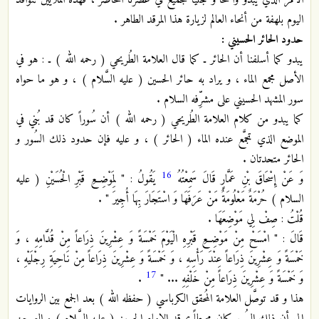
الأمر الذي يبدو واضحاً و جلياً للجميع في عصرنا الحاضر ، فهذه الملايين تتوافد
اليوم بلهفة من أنحاء العالم لزيارة هذا المرقد الطاهر .
حدود الحائر الحسيني :
يبدو كما أسلفنا أن الحائر ـ كما قال العلامة الطُريحي ( رحمه الله ) ـ : هو في
الأصل مجمع الماء ، و يراد به حائر الحسين ( عليه السَّلام ) ، و هو ما حواه
سور المشهد الحسيني على مشرِّفه السلام .
كما يبدو من كلام العلامة الطُريحي ( رحمه الله ) أن سُوراً كان قد بُني في
الموضع الذي تجمَّع عنده الماء ( الحائر ) ، و عليه فإن حدود ذلك السُور و
الحائر متحدتان .
16
وَ عَنْ إِسْحَاقَ بْنِ عَمَّارٍ قَالَ سَمِعْتُهُ
يَقُولُ : " لِمَوْضِعِ قَبْرِ الْحُسَيْنِ ( عليه
السلام ) حُرْمَةٌ مَعْلُومَةٌ مَنْ عَرَفَهَا وَ اسْتَجَارَ بِهَا أُجِيرَ " .
قُلْتُ : صِفْ لِي مَوْضِعَهَا .
قَالَ : " امْسَحْ مِنْ مَوْضِعِ قَبْرِهِ الْيَوْمَ خَمْسَةً وَ عِشْرِينَ ذِرَاعاً مِنْ قُدَّامِهِ ، وَ
خَمْسَةً وَ عِشْرِينَ ذِرَاعاً عِنْدَ رَأْسِهِ ، وَ خَمْسَةً وَ عِشْرِينَ ذِرَاعاً مِنْ نَاحِيَةِ رِجْلَيْهِ ،
17
وَ خَمْسَةً وَ عِشْرِينَ ذِرَاعاً مِنْ خَلْفِهِ ... "
.
هذا و قد توصَّل العلامة المُحقق الكرباسي ( حفظه الله ) بعد الجمع بين الروايات