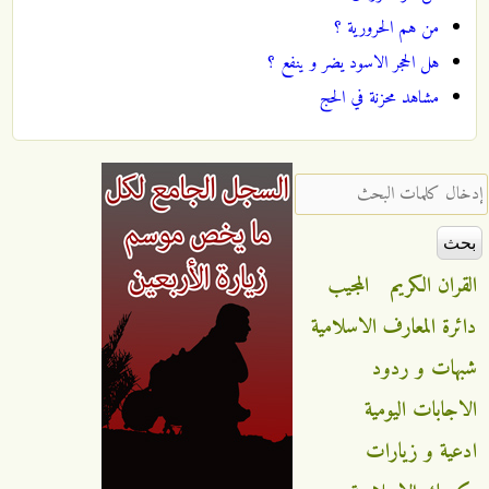
من هم الحرورية ؟
هل الحجر الاسود يضر و ينفع ؟
مشاهد محزنة في الحج
‏إدخال كلمات البحث ‏
القران الكريم
المجيب
دائرة المعارف الاسلامية
شبهات و ردود
الاجابات اليومية
ادعية و زيارات