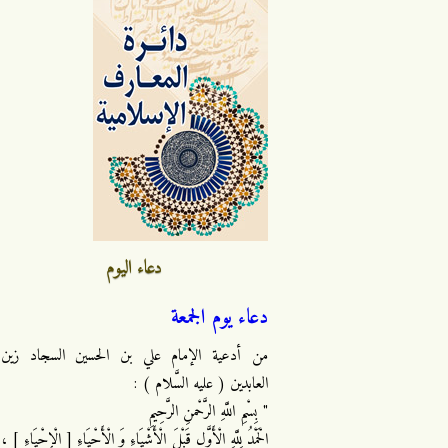
دعاء اليوم
دعاء يوم الجمعة
من أدعية الإمام علي بن الحسين السجاد زين
العابدين ( عليه السَّلام ) :
" بِسْمِ اللَّهِ الرَّحْمنِ الرَّحِيمِ
الْحَمْدُ لِلَّهِ الْأَوَّلِ قَبْلَ الْأَشْيَاءِ وَ الْأَحْيَاءِ [ الْإِحْيَاءِ ] ،