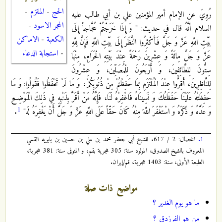
الحج
-
الملتزم
-
رُوِيَ عن الإمام أمير المؤمنين علي بن أبي طالب عليه
الحجر الاسود
-
السلام أنَّهُ قال في حديث: " وَ إِذَا خَرَجْتُمْ حُجَّاجاً إِلَى
الكعبة
-
الاماكن
بَيْتِ اللَّهِ عَزَّ وَ جَلَّ فَأَكْثِرُوا النَّظَرَ إِلَى بَيْتِ اللَّهِ فَإِنَّ لِلَّهِ
-
استجابة الدعاء
عَزَّ وَ جَلَّ مِائَةً وَ عِشْرِينَ رَحْمَةً عِنْدَ بَيْتِهِ الْحَرَامِ، مِنْهَا
سِتُّونَ لِلطَّائِفِينَ، وَ أَرْبَعُونَ لِلْمُصَلِّينَ، وَ عِشْرُونَ
لِلنَّاظِرِينَ، أَقِرُّوا عِنْدَ الْمُلْتَزَمِ‏ بِمَا حَفِظْتُمْ مِنْ ذُنُوبِكُمْ، وَ مَا لَمْ تَحْفَظُوا فَقُولُوا: وَ مَا
حَفِظَتْهُ‏ عَلَيْنَا حَفَظَتُكَ وَ نَسِينَاهُ فَاغْفِرْهُ لَنَا، فَإِنَّهُ مَنْ أَقَرَّ بِذَنْبِهِ فِي ذَلِكَ الْمَوْضِعِ
1
وَ عَدَّهُ وَ ذَكَرَهُ وَ اسْتَغْفَرَ اللَّهَ مِنْهُ كَانَ حَقّاً عَلَى اللَّهِ عَزَّ وَ جَلَّ أَنْ يَغْفِرَهُ لَه‏"
.
1.
الخصال: 2 / 617، للشيخ أبي جعفر محمد بن علي بن حسين بن بابويه القمي
المعروف بالشيخ الصدوق، المولود سنة: 305 هجرية بقم، و المتوفى سنة: 381 هجرية،
الطبعة الأولى، سنة: 1403 هجرية، قم/إيران.
مواضيع ذات صلة
ما هو يوم الغدير ؟
من هو الفرزدق ؟