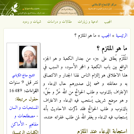
تجاوز إلى المحتوى الرئيسي
المجيب
ادعية و زيارات
مقالات و دراسات
شبهات و ردود
مركز
الرئيسية
»
المجيب
»
ما هو الملتزم ؟
الإشعاع
أنت هنا
ما هو الملتزم ؟
الإسلامي
المُلْتَزَم يُطلق على جزء من جدار الكعبة و هو الجزء
الواقع بين باب الكعبة و الحجر الأسود، و السبب في
هذا الاطلاق هو إلتزام الناس لهذا الجدار و الالتصاق
الشيخ صالح الكرباسي
نشر قبل 9 سنوات
به و معانقته و ضمه إلى صدورهم حال الدعاء و
القراءات:
16489
الإعتراف بالذنوب و طلب الحوائج من الله عَزَّ و جَلَّ،
حقول مرتبطة:
و هو موضع شريف يُستحب فيه الدعاء و الاعتراف
المستحبات و السنن
بالذنوب و طلب الحوائج فقد ذكرت الاحاديث بأنه
-
مصطلحات و
يُستجاب فيه الدعاء و يغفر الله لمن طلب غفرانه عنده.
مفاهيم
-
الأماكن
استجابة الدعاء عند الملتزم
الكلمات الرئيسية: