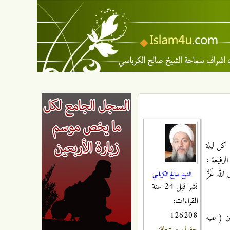
 كل ليلة
لرفيعة ،
لله عَزَّ
الشيخ صالح الكرباسي
نشر قبل 24 سنة
القراءات:
126208
ن ( عليه