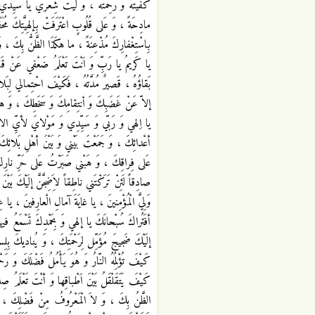
كَفَيْتَهُ وَ رَحِمْتَهُ ، وَ لَيْتَ شِعْري يا سَيِّد
مادِحَةً ، وَ عَلى قُلُوبٍ اعْتَرَفَتْ بِإلهِيَّتِكَ 
بِاسْتِغْفارِكَ مُذْعِنَةً ، ما هكَذَا الظَّنُّ بِكَ ، و
يا كَريمُ يا رَبِّ وَ اَنْتَ تَعْلَمُ ضَعْفي عَنْ قَل
بَقاؤُهُ ، قَصيرٌ مُدَّتُهُ ، فَكَيْفَ احْتِمالي لِبَلاء
إلاّ عَنْ غَضَبِكَ وَ اْنتِقامِكَ وَ سَخَطِكَ ، وَ هذ
يا اِلهي وَ رَبّي وَ سَيِّدِي وَ مَوْلايَ لأيِّ الاُْمُور
أعْدائِكَ ، وَ جَمَعْتَ بَيْني وَ بَيْنَ أهْلِ بَلائِك
عَلى فِراقِكَ ، وَ هَبْني صَبَرْتُ عَلى حَرِّ نارِكَ 
صادِقاً لَئِنْ تَرَكْتَني ناطِقاً لاَِضِجَّنَّ إلَيْكَ بَ
وَلِيَّ الْمُؤْمِنينَ ، يا غايَةَ آمالِ الْعارِفينَ ، يا
أفَتُراكَ سُبْحانَكَ يا إلهي وَ بِحَمْدِكَ تَسْمَعُ فيها 
إلَيْكَ ضَجيجَ مُؤَمِّل لِرَحْمَتِكَ ، وَ يُناديكَ بِل
كَيْفَ تُؤْلِمُهُ النّارُ وَ هُوَ يَأْمُلُ فَضْلَكَ وَ رَ
كَيْفَ يَتَقَلْقَلُ بَيْنَ اَطْباقِها وَ أنْتَ تَعْلَمُ ص
الظَّنُ بِكَ ، وَ لاَ الْمَعْرُوفُ مِنْ فَضْلِكَ ، وَ