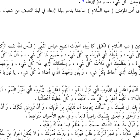
4
َّتي وَسِعَتْ كُلَّ شَيْء ... و ذَكَرَ الدعاء
.
ير المؤمنين ( عليه السَّلام ) ساجدا يدعو بهذا الدعاء في ليلة النصف من شعبان : " اَللّـهُمَّ إ
ن ( عليه السَّلام ) لكميل كما رَواه المُحدِّث الشيخ عباس القُمِّي ( قدَّس الله نفسه الزَّك
َتْ كُلَّ شَيْء ، وَ بِقُوَّتِكَ الَّتي قَهَرْتَ بِها كُلَّ شَيْء ، وَ خَضَعَ لَها كُلُّ شَيء ، وَ ذَلَّ لَها كُلُّ ش
شَيءٌ ، وَ بِعَظَمَتِكَ الَّتي مَلأَتْ كُلَّ شَيء ، وَ بِسُلْطانِكَ الَّذي عَلا كُلَّ شَيء ، وَ بِوَجْهِك
بِعِلْمِكَ الَّذي أَحاطَ بِكُلِّ شَيء ، وَ بِنُورِ وَجْهِكَ الَّذي أَضاءَ لَهُ كُلُّ شيء ، يا نُورُ يا قُدُّ
اَللّـهُمَّ اغْفِـرْ لِي الذُّنُوبَ الَّتي تُنْزِلُ النِّقَمَ ، اَللّهُمَّ اغْفِرْ لِي الذُّنُوبَ الَّتي تُغَيِّـرُ النِّعَمَ ، ا
لُ الْبَلاءَ ، اَللّهُمَّ اغْفِرْ لي كُلَّ ذَنْب اَذْنَبْتُهُ ، وَ كُلَّ خَطيئَة اَخْطَأتُها .
تَشْفِعُ بِكَ إلى نَفْسِكَ ، وَ أَسْأَلُكَ بِجُودِكَ أن تُدْنِيَني مِنْ قُرْبِكَ ، وَ أَنْ تُوزِعَني شُكْرَكَ ، وَ أَنْ تُ
ْحَمَني وَ تَجْعَلَني بِقِسْمِكَ راضِياً قانِعاً ، وَ في جَميعِ الأحوال مُتَواضِعاً .
، وَ اَنْزَلَ بِكَ عِنْدَ الشَّدائِدِ حاجَتَهُ ، وَ عَظُمَ فيما عِنْدَكَ رَغْبَتُهُ .
خَفِي مَكْرُكَ ، وَ ظَهَرَ اَمْرُكَ وَ غَلَبَ قَهْرُكَ ، وَ جَرَتْ قُدْرَتُكَ ، وَ لا يُمْكِنُ الْفِرارُ مِنْ حُك