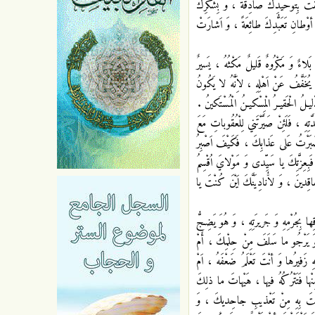
َتْ بِتَوْحيدِكَ صادِقَةً ، وَ بِشُكْرِكَ
وْطانِ تَعَبُّدِكَ طائِعَةً ، وَ اَشارَتْ
اءٌ وَ مَكْرُوهٌ قَليلٌ مَكْثُهُ ، يَسيرٌ
َفَّفُ عَنْ اَهْلِهِ ، لاَِنَّهُ لا يَكُونُ
 الْحَقيـرُ الْمِسْكيـنُ الْمُسْتَكينُ .
هِ ، فَلَئِنْ صَيَّرْتَني لِلْعُقُوباتِ مَعَ
صَبَرْتُ عَلى عَذابِكَ ، فَكَيْفَ اَصْبِرُ
عِزَّتِكَ يا سَيِّدى وَ مَوْلايَ اُقْسِمُ
قِدينَ ، وَ لاَُنادِيَنَّكَ اَيْنَ كُنْتَ يا
ا بِجُرْمِهِ وَ جَريرَتِهِ ، وَ هُوَ يَضِجُّ
ُوَ يَرْجُو ما سَلَفَ مِنْ حِلْمِكَ ، أَمْ
ِ زَفيرُها وَ أنْتَ تَعْلَمُ ضَعْفَهُ ، اَمْ
مِنْها فَتَتْرُكُهُ فيها ، هَيْهاتَ ما ذلِكَ
حَكَمْتَ بِهِ مِنْ تَعْذيبِ جاحِديكَ ، وَ