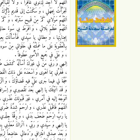
اَللّهُمَّ لا أجِدُ لِذُنُوبي غافِراً ، وَ لا لِقَبائِ
تَجَرَّأْتُ بِجَهْلي ، وَ سَكَنْتُ إلى قَديمِ ذِكْرِكَ لي
اَللّهُمَّ مَوْلاي كَمْ مِنْ قَبيح سَتَرْتَهُ ، وَ كَمْ مِ
اَللّهُمَّ عَظُمَ بَلائي ، وَ اَفْرَطَ بي سُوءُ حال
بِجِنايَتِها ، وَ مِطالي يا سَيِّدي فَأَسْأَلُكَ ب
بِالْعُقُوبَةِ عَلى ما عَمِلْتُهُ في خَلَواتي مِنْ سُ
، وَ عَلَي في جَميعِ الاُْمُورِ عَطُوفاً .
اِلـهي وَ رَبّي مَنْ لي غَيْرُكَ أَسْأَلُهُ كَشْفَ ضُ
، فَغَرَّني بِما اَهْوى وَ اَسْعَدَهُ عَلى ذلِكَ الْ
حُجَّةَ لي فيما جَرى عَلَيَّ فيهِ قَضاؤُكَ ، وَ اَلْز
وَ قَدْ اَتَيْتُكَ يا اِلـهي بَعْدَ تَقْصيري وَ اِسْرافي 
اَتَوَجَّهُ إليه في أَمْري ، غَيْرَ قَبُولِكَ عُذْري ،
اَللّـهُمَّ فَاقْبَلْ عُذْري ، وَ ارْحَمْ شِدَّةَ ضُرّ
يا رَبِّ ارْحَمْ ضَعْفَ بَدَني ، وَ رِقَّةَ جِلْدي ، و
يا اِلـهي وَ سَيِّدي وَ رَبّي ، اَتُراكَ مُعَذِّبي بِنا
وَ بَعْدَ صِدْقِ اعْتِرافي و َدُعائي خاضِعاً لِرُبُوبِيَّتِ