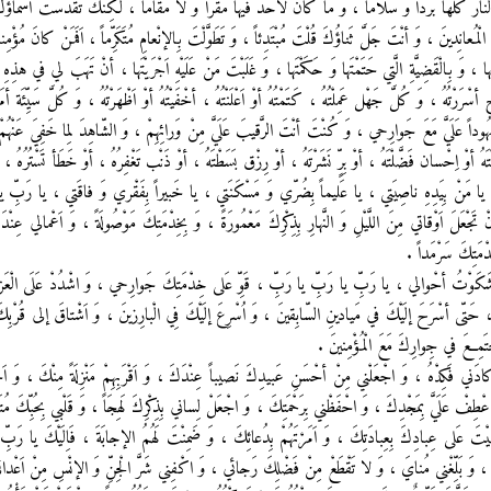
نّارَ كُلَّها بَرْداً وَ سَلاماً ، وَ ما كانَ لأحَد فيها مَقَرّاً وَ لا مُقاماً ، لكِنَّكَ تَقَدَّسَتْ أسْماؤُكَ 
َا الْمُعانِدينَ ، وَ أنْتَ جَلَّ ثَناؤُكَ قُلْتَ مُبْتَدِئاً ، وَ تَطَوَّلْتَ بِالإنْعامِ مُتَكَرِّماً ، اَفَمَنْ كانَ مُؤ
َها ، وَ بِالْقَضِيَّةِ الَّتي حَتَمْتَها وَ حَكَمْتَها ، وَ غَلَبْتَ مَنْ عَلَيْهِ اَجْرَيْتَها ، أنْ تَهَبَ لي في هذِهِ 
أسْرَرْتُهُ ، وَ كُلَّ جَهْل عَمِلْتُهُ ، كَتَمْتُهُ أوْ اَعْلَنْتُهُ ، أخْفَيْتُهُ أوْ اَظْهَرْتُهُ ، وَ كُلَّ سَيِّئَة أمَرْ
شُهُوداً عَلَيَّ مَعَ جَوارِحي ، وَ كُنْتَ أنْتَ الرَّقيبَ عَلَيَّ مِنْ وَرائِهِمْ ، وَ الشّاهِدَ لِما خَفِيَ عَنْهُمْ ،
لْتَهُ أوْ اِحْسان فَضَّلْتَهُ ، أوْ بِرٍّ نَشَرْتَهُ ، أوْ رِزْق بَسَطْتَهُ ، أوْ ذَنْب تَغْفِرُهُ ، أوْ خَطَأ تَسْتُرُه
ا مَنْ بِيَدِهِ ناصِيَتي ، يا عَليماً بِضُرّي وَ مَسْكَنَتي ، يا خَبيراً بِفَقْري وَ فاقَتي ، يا رَبِّ يا 
ْعَلَ اَوْقاتي مِنَ اللَّيْلِ وَ النَّهارِ بِذِكْرِكَ مَعْمُورَةً ، وَ بِخِدْمَتِكَ مَوْصُولَةً ، وَ اَعْمالي عِنْ
َتِكَ سَرْمَداً .
ْهِ شَكَوْتُ أحْوالي ، يا رَبِّ يا رَبِّ يا رَبِّ ، قَوِّ عَلى خِدْمَتِكَ جَوارِحي ، وَ اشْدُدْ عَلَى الْعَز
، حَتّى أسْرَحَ إلَيْكَ في مَيادينِ السّابِقينَ ، وَ اُسْرِعَ إلَيْكَ فِي الْبارِزينَ ، وَ اَشْتاقَ إلى قُرْبِكَ فِي
جْتَمِعَ في جِوارِكَ مَعَ الْمُؤْمِنينَ .
ادَني فَكِدْهُ ، وَ اجْعَلْني مِنْ أحْسَنِ عَبيدِكَ نَصيباً عِنْدَكَ ، وَ اَقْرَبِهِمْ مَنْزِلَةً مِنْكَ ، وَ اَخَصِّ
 عَلَيَّ بِمَجْدِكَ ، وَ احْفَظْني بِرَحْمَتِكَ ، وَ اجْعَلْ لِساني بِذِكْرِكَ لَهِجَاً ، وَ قَلْبي بِحُبِّكَ مُتَيَّ
َضَيْتَ عَلى عِبادِكَ بِعِبادَتِكَ ، وَ اَمَرْتَهُمْ بِدُعائِكَ ، وَ ضَمِنْتَ لَهُمُ الإجابَةَ ، فَاِلَيْكَ يا رَ
وَ بَلِّغْني مُنايَ ، وَ لا تَقْطَعْ مِنْ فَضْلِكَ رَجائي ، وَ اكْفِني شَرَّ الْجِنِّ وَ الإنْسِ مِنْ اَعْدا