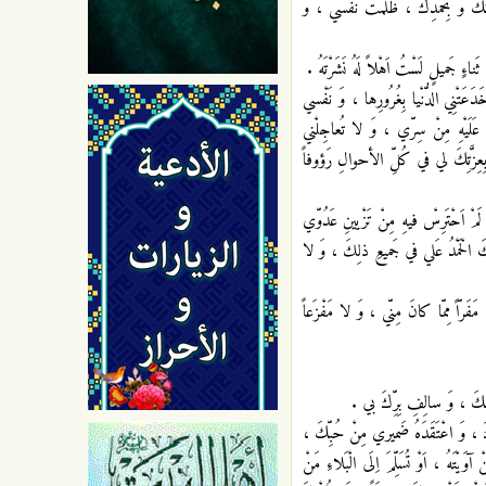
انَكَ وَ بِحَمْدِكَ ، ظَلَمْتُ نَفْسي ، وَ
ناءٍ جَميلٍ لَسْتُ اَهْلاً لَهُ نَشَرْتَهُ .
تْنِي الدُّنْيا بِغُرُورِها ، وَ نَفْسي
 عَلَيْهِ مِنْ سِرّي ، وَ لا تُعاجِلْني
 بِعِزَّتِكَ لي في كُلِّ الأحوالِ رَؤوفاً
َمْ اَحْتَرِسْ فيهِ مِنْ تَزْيينِ عَدُوّي
َ الْحَمْدُ عَلي في جَميعِ ذلِكَ ، وَ لا
 مَفَرّاً مِمّا كانَ مِنّي ، وَ لا مَفْزَعاً
َمِكَ ، وَ سالِفِ بِرِّكَ بي .
رِكَ ، وَ اعْتَقَدَهُ ضَميري مِنْ حُبِّكَ ،
َيْتَهُ ، اَوْ تُسَلِّمَ اِلَى الْبَلاءِ مَنْ