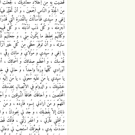
قَضَيْتَ بِهِ مِنْ اِخْلادِ مُعانِدِيكَ ، لَجَعَلْتَ ال
مِنَ الْجِنَّةِ وَ النّاسِ اَجْمَعينَ ، وَ أنْ تُخَلِّدَ فيه
إلهي وَ سَيِّدى فَأَسْأَلُكَ بِالْقُدْرَةِ الَّتي قَدَّرْت
اَجْرَمْتُهُ ، وَ كُلَّ ذَنْب اَذْنَبْتُهُ ، وَ كُلَّ قَبِيح 
وَكَّلْتَهُمْ بِحِفْظِ ما يَكُونُ مِنّي ، وَ جَعَلْتَهُمْ 
سَتَرْتَهُ ، وَ أنْ تُوَفِّرَ حَظّي مِنْ كُلِّ خَيْر اَنْزَ
يا اِلهي وَ سَيِّدي وَ مَوْلايَ وَ مالِكَ رِقّي ، ي
قُدْسِكَ ، وَ اَعْظَمِ صِفاتِكَ وَ اَسْمائِكَ ، أنْ تَج
أوْرادي كُلُّها وِرْداً واحِداً ، وَ حالي في خِدْم
يا سَيِّدي يا مَنْ عَلَيْهِ مُعَوَّلي ، يا مَنْ اِلَي
خَشْيَتِكَ ، وَ الدَّوامَ فِي الاِْتِّصالِ بِخِدْمَتِكَ 
الُْمخْلِصينَ ، وَ اَخافَكَ مَخافَةَ الْمُوقِنينَ ، وَ اَ
اَللّهُمَّ وَ مَنْ اَرادَني بِسُوء فَاَرِدْهُ ، وَ مَنْ ك
ذلِكَ إلاّ بِفَضْلِكَ ، وَ جُدْ لي بِجُودِكَ ، وَ اعْطِفْ
وَ اَقِلْني عَثْرَتي ، وَ اغْفِرْ زَلَّتي ، فَاِنَّكَ ق
مَدَدْتُ يَدي ، فَبِعِزَّتِكَ اسْتَجِبْ لي دُعائي ، 