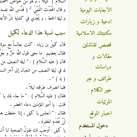
السَّلام ) كميلاً ، و هو من خواصّ أصحابه
2
الاجابات اليومية
و قال المُحَدِّث القُمِّيُ
( قدَّس الله نفسه ا
و ليلة الجمعة ، و يُجْدي في كفاية شرّ الأ
ادعية و زيارات
سبب نسبة هذا الدعاء لكميل
مكتبتك الاسلامية
قصص للناشئين
قال كميلُ بن زياد : كنت جالساً مع مولاي
فقال بعضهم : ما معنى قول الله عَزَّ و جَلّ
مقالات و
قال ( عليه السَّلام ) : " ليلة النصف م
دراسات
له في ليلة النصف من شعبان إلى آخر السنة 
طرائف و عبر
( له ) " .
فلما انصرف طرقته ليلاً .
خير الكلام
فقال ( عليه السَّلام ) : " ما جاء بك يا 
المرئيات
قلت : يا أمير المؤمنين دعاء الخضر .
اخبار الموقع
فقال : " اجلس يا كميل ، إذا حفظت هذا الد
لَنْ تُعْدَم المغفرة .
دخول المستخدم
يا كميل : أوجَبَ لك طولُ الصحبة لنا أن نَ