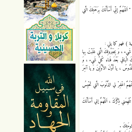
نِّي أَسْأَلُكَ بِرَحْمَتِكَ الَّتي
ية ) فهو كما يلي :
َيء ، وَ بِجَبَرُوتِكَ الَّتي غَلَبْتَ بِها
َ الْباقي بَعْدَ فَناءِ كُلِّ شَيء ، وَ
وسُ ، يا أَوَّلَ الأوَّلِينَ وَ يا آخِرَ
َللّـهُمَّ اغْفِرْ لي الذُّنُوبَ الَّتي تَحْبِسُ
لْهِمَني ذِكْرَكَ ، اَللّهُمَّ إني أَسْأَلُكَ
ُومَتِكَ .