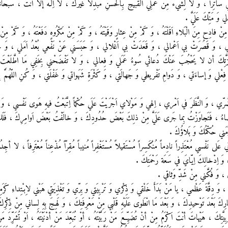
حي ساتِراً ، وَ لا لِشَيء مِنْ عَمَلِي الْقَبيحِ بِالْحَسَنِ مُبَدِّلاً غَيْرَكَ ، لا اِلـهَ إلاّ أنْتَ ، سُبْح
 وَ مَنِّكَ عَلَيَّ .
نْ فادِح مِنَ الْبَلاءِ اَقَلْتَهُ ، وَ كَمْ مِنْ عِثارٍ وَقَيْتَهُ ، وَ كَمْ مِنْ مَكْرُوهٍ دَفَعْتَهُ ، وَ كَمْ مِنْ ثَ
ي ، وَ قَصُرَتْ بي اَعْمالي ، وَ قَعَدَتْ بي اَغْلالي ، وَ حَبَسَني عَنْ نَفْعي بُعْدُ اَمَلي ، وَ خَدَعَ
ِعِزَّتِكَ أن لا يَحْجُبَ عَنْكَ دُعائي سُوءُ عَمَلي وَ فِعالي ، وَ لا تَفْضَحْني بِخَفِي مَا اطَّلَعْتَ
وءِ فِعْلي وَ إساءَتي ، وَ دَوامِ تَفْريطي وَ جَهالَتي ، وَ كَثْرَةِ شَهَواتي وَ غَفْلَتي ، وَ كُنِ اللّهُمَّ
رّي ، وَ النَّظَرَ في اَمْري ، اِلهي وَ مَوْلاي اَجْرَيْتَ عَلَي حُكْماً اِتَّبَعْتُ فيهِ هَوى نَفْسي ، وَ ل
قَضاءُ ، فَتَجاوَزْتُ بِما جَرى عَلَيَّ مِنْ ذلِكَ بَعْضَ حُدُودِكَ ، وَ خالَفْتُ بَعْضَ اَوامِرِكَ ، فَلَك
َمَني حُكْمُكَ وَ بَلاؤُكَ .
عَلى نَفْسي مُعْتَذِراً نادِماً مُنْكَسِراً مُسْتَقيلاً مُسْتَغْفِراً مُنيباً مُقِرّاً مُذْعِناً مُعْتَرِفاً ، لا أجِدُ
 وَ اِدْخالِكَ اِيّايَ في سَعَة رَحْمَتِكَ .
ي ، وَ فُكَّني مِنْ شَدِّ وَثاقي .
َ دِقَّةَ عَظْمي ، يا مَنْ بَدَأَ خَلْقي وَ ذِكْري وَ تَرْبِيَتي وَ بِرّي وَ تَغْذِيَتي هَبْني لاِبـْتِداءِ كَر
رِكَ بَعْدَ تَوْحيدِكَ ، وَ بَعْدَ مَا انْطَوى عَلَيْهِ قَلْبي مِنْ مَعْرِفَتِكَ ، وَ لَهِجَ بِهِ لِساني مِنْ ذِكْ
كَ ، هَيْهاتَ أنْتَ اَكْرَمُ مِنْ أنْ تُضَيِّعَ مَنْ رَبَّيْتَهُ ، أوْ تُبَعِّدَ مَنْ أدْنَيْتَهُ ، اَوْ تُشَرِّدَ مَنْ آو