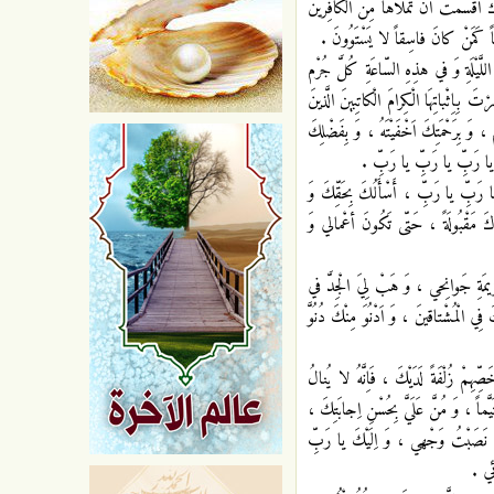
اَقْسَمْتَ أنْ تَمْلاََها مِنَ الْكافِرينَ
ْمِناً كَمَنْ كانَ فاسِقاً لا يَسْتَوُونَ .
اللَّيْلَةِ وَ في هذِهِ السّاعَةِ كُلَّ جُرْم
تَ بِاِثْباتِهَا الْكِرامَ الْكاتِبينَ الَّذينَ
 وَ بِرَحْمَتِكَ اَخْفَيْتَهُ ، وَ بِفَضْلِكَ
ُ ، يا رَبِّ يا رَبِّ يا رَبِّ .
رَبِّ يا رَبِّ ، أَسْأَلُكَ بِحَقِّكَ وَ
دَكَ مَقْبُولَةً ، حَتّى تَكُونَ أعْمالي وَ
يمَةِ جَوانِحي ، وَ هَبْ لِيَ الْجِدَّ في
 الْمُشْتاقينَ ، وَ اَدْنُوَ مِنْكَ دُنُوَّ
هِمْ زُلْفَةً لَدَيْكَ ، فَاِنَّهُ لا يُنالُ
ماً ، وَ مُنَّ عَلَيَّ بِحُسْنِ اِجابَتِكَ ،
بِّ نَصَبْتُ وَجْهي ، وَ اِلَيْكَ يا رَبِّ
ئي .