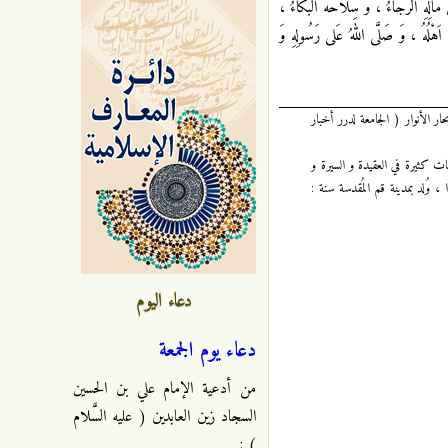
ُ مالِهِ الرَّجاءُ ، وَ سِلاحُهُ الْبُكاءُ ،
اَهْلُهُ ، وَ صَلَّى اللهُ عَلى رَسُولِهِ وَ
لحديثية الكبرى المُسماة بـ " بحار الأنوار ( الجامعة لدرر أخبار
فات كثيرة في العقيدة و السيرة و
وُلد بمدينة قم المُقدسة سنة :
دعاء اليوم
دعاء يوم الجمعة
من أدعية الإمام علي بن الحسين
السجاد زين العابدين ( عليه السَّلام
) :