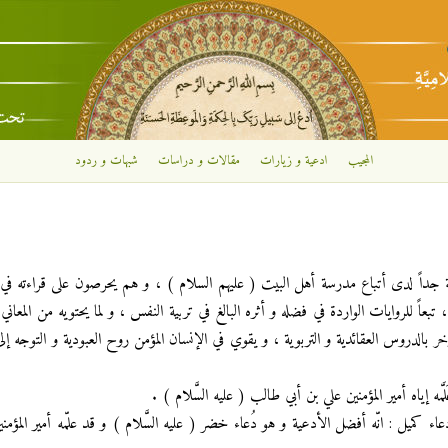
تجاوز إلى المحتوى الرئيسي
المجيب
ادعية و زيارات
مقالات و دراسات
شبهات و ردود
وفة جداً لدى أتباع مدرسة أهل البيت ( عليهم السلام ) ، و هم يحرصون على قراءته في
اً للروايات الواردة في فضله و أثره البالغ في تربية النفس ، و لما يحتويه من المعاني ا
خر بالدروس العقائدية و التربوية ، و يقوي في الإنسان المؤمن روح العبودية و التوجه إلى ا
َّمه إياه أمير المؤمنين علي بن أبي طالب ( عليه السَّلام ) .
اء كميل : انّه أفضل الأدعية و هو دُعاء خضر ( عليه السَّلام ) و قد علّمه أمير المؤمني