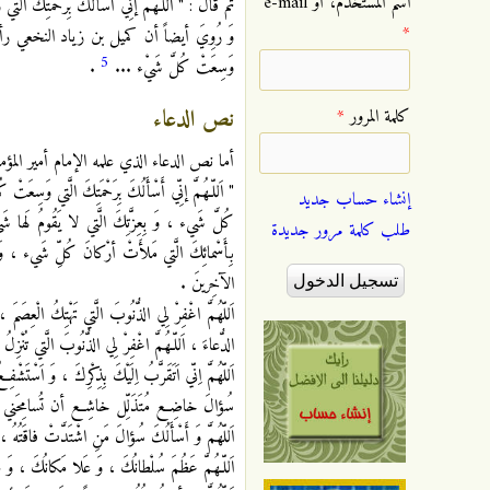
‏اسم المستخدم، أو e-mail
ثم قال : " اَللّـهُمَّ إنِّي أَسْأَلُكَ بِرَحْمَتِكَ ال
*
وَ رُوِيَ أيضاً أن كميل بن زياد النخعي رأى أم
5
وَسِعَتْ كُلَّ شَيْء ...
.
نص الدعاء
‏كلمة المرور ‏
*
أما نص الدعاء الذي علمه الإمام أمير المؤمني
" اَللّـهُمَّ إنِّي أَسْأَلُكَ بِرَحْمَتِكَ الَّتي وَسِع
إنشاء حساب جديد
كُلَّ شَيء ، وَ بِعِزَّتِكَ الَّتي لا يَقُومُ لَها 
طلب كلمة مرور جديدة
بِأَسْمائِكَ الَّتي مَلأَتْ أرْكانَ كُلِّ شَيء ، وَ 
الآخِرينَ .
اَللّهُمَّ اغْفِرْ لِي الذُّنُوبَ الَّتي تَهْتِكُ الْعِصَمَ ، 
الدُّعاءَ ، اَللّـهُمَّ اغْفِرْ لِي الذُّنُوبَ الَّتي تُنْزِ
اَللّهُمَّ اِنّي اَتَقَرَّبُ اِلَيْكَ بِذِكْرِكَ ، وَ اَسْ
سُؤالَ خاضِع مُتَذَلِّل خاشِع أن تُسامِحَني وَ تَر
اَللّهُمَّ وَ أَسْأَلُكَ سُؤالَ مَنِ اشْتَدَّتْ فاقَتُهُ 
اَللّـهُمَّ عَظُمَ سُلْطانُكَ ، وَ عَلا مَكانُكَ ، وَ 