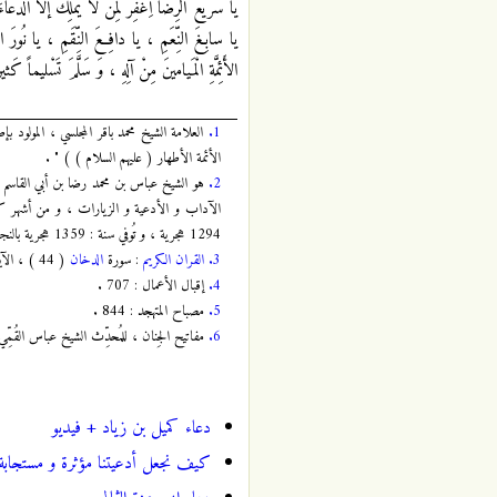
يا سَريعَ الرِّضا اِغْفِرْ لِمَنْ لا يَمْلِكُ إلاّ الدُّع
يا سابِـغَ النِّعَمِ ، يا دافِعَ النِّقَمِ ، يا نُورَ الْ
الأَئِمَّةِ الْمَيامينَ مِنْ آلِهِ ، وَ سَلَّمَ تَسْليماً كَث
1.
الأئمة الأطهار ( عليهم السلام ) ) " .
2.
هو الشيخ عباس بن محمد رضا بن أبي القاسم من أ
الآداب و الأدعية و الزيارات ، و من أشهر كتب
1294 هجرية ، و تُوفي سنة : 1359 هجرية بالنجف الأشرف و دُفِنَ بها ( رحمه الله ) .
3.
القران الكريم
: سورة
الدخان
( 44 ) ، الآية : 4 ، الصفحة :
4.
إقبال ‏الأعمال : 707 .
5.
مصباح ‏المتهجد : 844 .
6.
مفاتيح الجِنان ، للمُحدِّث الشيخ عباس القُمِّي
دعاء كميل بن زياد + فيديو
كيف نجعل أدعيتنا مؤثرة و مستجابة