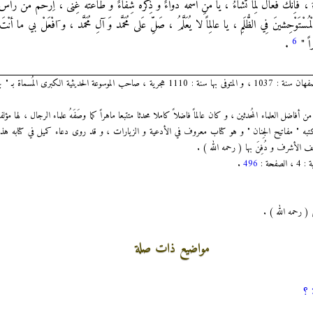
اءَ ، فَاِنَّكَ فَعّالٌ لِما تَشاءُ ، يا مَنِ اسْمُهُ دَواءٌ وَ ذِكْرُهُ شِفاءٌ وَ طاعَتُهُ غِنىً ، اِرْحَمْ مَنْ رَأْس
مُسْتَوْحِشينَ فِي الظُّلَمِ ، يا عالِماً لا يُعَلَّمُ ، صَلِّ عَلى مُحَمَّد وَ آلِ مُحَمَّد ، و َافْعَلْ بي ما أنْتَ 
6
يراً "
.
العلامة الشيخ محمد باقر المجلسي ، المولود بإصفهان سنة : 1037 ، و المتوفى بها سنة : 1110 هجرية ، صاحب الموسوعة ا
فاضل العلماء المُحدثين ، و كان عالماً فاضلاً كاملا محدثا متتبعا ماهراً كما وصَفَهُ علماء الرجال ، لها مؤل
ه " مفاتيح الجِنان " و هو كتاب معروف في الأدعية و الزيارات ، و قد روى دعاء كميل في كتابه هذا ، 
.
496
 ( رحمه الله ) .
مواضيع ذات صلة
 ؟