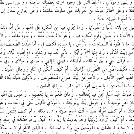
ي وَ اِلـهي وَ مَوْلايَ ، اَتُسَلِّطُ النّارَ عَلى وُجُوه خَرَّتْ لِعَظَمَتِكَ ساجِدَةً ، وَ عَلى اَلْسُن نَطَق
مُحَقِّقَةً ، وَ عَلى ضَمائِرَ حَوَتْ مِنَ الْعِلْمِ بِكَ حَتّى صارَتْ خاشِعَةً ، وَ عَلى جَوارِحَ سَعَتْ إلى أ
َ لا اُخْبِرْنا بِفَضْلِكَ عَنْكَ .
يل مِنْ بَلاءِ الدُّنْيا وَ عُقُوباتِها ، وَ ما يَجْري فيها مِنَ الْمَكارِهِ عَلى أهْلِها ، عَلى أنَّ ذلِكَ بَل
ِ الآخِرَةِ ، وَ جَليلِ وُقُوعِ الْمَكارِهِ فيها ، وَ هُوَ بَلاءٌ تَطُولُ مُدَّتُهُ ، وَ يَدُومُ مَقامُهُ ، وَ لا يُخ
ا ما لا تَقُومُ لَهُ السَّمـاواتُ وَ الأرْضُ ، يا سَيِّدِي فَكَيْفَ لي وَ أنَا عَبْدُكَ الضَّعيـفُ الـذَّليـلُ
ِ اِلَيْكَ اَشْكُو ، وَ لِما مِنْها أضِجُّ وَ اَبْكي ، لأليمِ الْعَذابِ وَ شِدَّتِهِ ، أمْ لِطُولِ الْبَلاءِ وَ مُدَّتِ
َ ، وَ فَرَّقْتَ بَيْني وَ بَيْنَ أحِبّائِكَ وَ أوْليائِكَ ، فَهَبْني يا إلـهي وَ سَيِّدِي وَ مَوْلايَ وَ رَبّي 
، فَكَيْفَ اَصْبِرُ عَنِ النَّظَرِ إلى كَرامَتِكَ ، أمْ كَيْفَ أسْكُنُ فِي النّارِ وَ رَجائي عَفْوُكَ ، فَبِ
يْنَ أهْلِها ضَجيجَ الآمِلينَ ، وَ لأصْرُخَنَّ إلَيْكَ صُراخَ الْمَسْتَصْرِخينَ ، وَ لأبْكِيَنَّ عَلَيْكَ بُكاءَ الْفا
 غِياثَ الْمُسْتَغيثينَ ، يا حَبيبَ قُلُوبِ الصّادِقينَ ، وَ يا اِلهَ الْعالَمينَ .
صَوْتَ عَبْد مُسْلِم سُجِنَ فيها بِمُخالَفَتِهِ ، وَ ذاقَ طَعْمَ عَذابِها بِمَعْصِيَتِهِ ، وَ حُبِسَ بَيْنَ اَطْباقِه
ِسانِ أهْلِ تَوْحيدِكَ ، وَ يَتَوَسَّلُ إلَيْكَ بِرُبُوبِيَّتِكَ ، يا مَوْلايَ فَكَيْفَ يَبْقى فِي الْعَذابِ وَ ه
حْمَتَكَ ، اَمْ كَيْفَ يُحْرِقُهُ لَهيبُها وَ أنْتَ تَسْمَعُ صَوْتَهُ وَ تَرى مَكانَه ، اَمْ كَيْفَ يَشْتَمِلُ عَلَيْه
ِدْقَهُ ، اَمْ كَيْفَ تَزْجُرُهُ زَبانِيَتُها وَ هُوَ يُناديكَ يا رَبَّهُ ، اَمْ كَيْفَ يَرْجُو فَضْلَكَ في عِتْقِهِ 
 لا مُشْبِهٌ لِما عامَلْتَ بِهِ الْمُوَحِّدينَ مِنْ بِرِّكَ وَ اِحْسانِكَ ، فَبِالْيَقينِ اَقْطَعُ لَوْ لا ما 