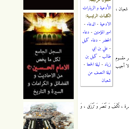
حقول مرتبطة:
الأدعية و الزيارات
 شعبان ،
الكلمات الرئيسية:
الادعية
-
الدعاء
-
امير المؤمنين
-
دعاء
الخضر
-
دعاء كميل
-
علي بن ابي
طالب
-
كميل بن
شر مقسوم
زياد
-
ليلة الجمعة
-
إلا أجيب
ليلة النصف من
شعبان
كْفَ وَ تُنْصَر وَ تُرْزَق ، وَ