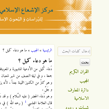
مركز
الإشعاع
‏إدخال كلمات البحث ‏
الرئيسية
»
المجيب
»
ما هو دعاء كميل ؟
أنت هنا
الإسلامي
ما هو دعاء كميل ؟
دُعاء كُميل من الأدعية المشهورة و المعر
القران الكريم
جمعة ، و في ليلة النصف من شهر شعبان ، تبع
المجيب
و هو كنزٌ من الكنوز الثمينة جداً ، لأنه يز
دائرة المعارف
و جَلَّ .
و هو دُعاء الخضر ( عليه السَّلام ) و قد عَل
الاسلامية
1
قال العلامة المجلسي
( رحمه الله ) في دع
شبهات و ردود