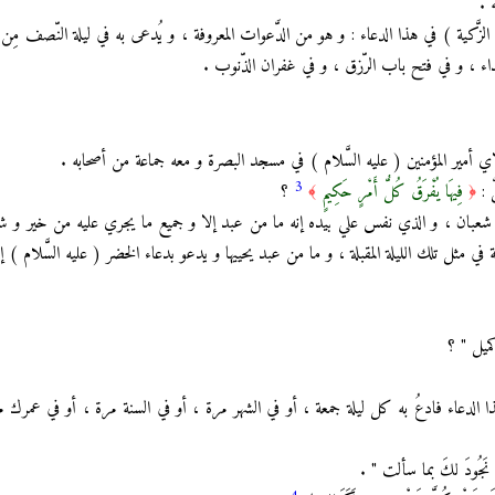
 .
لزَّكية ) في هذا الدعاء : و هو من الدَّعوات المعروفة ، و يُدعى به في ليلة النّصف مِن
عداء ، و في فتح باب الرّزق ، و في غفران الذّنوب .
 أمير المؤمنين ( عليه السَّلام ) في مسجد البصرة و معه جماعة من أصحابه .
3
َ :
فِيهَا يُفْرَقُ كُلُّ أَمْرٍ حَكِيمٍ
؟
﴾
﴿
ن شعبان ، و الذي نفس علي بيده إنه ما من عبد إلا و جميع ما يجري عليه من خير و 
في مثل تلك الليلة المقبلة ، و ما من عبد يحييها و يدعو بدعاء الخضر ( عليه السَّلام ) 
كميل " ؟
عاء فادعُ به كل ليلة جمعة ، أو في الشهر مرة ، أو في السنة مرة ، أو في عمرك مرة ، تُ
جُودَ لكَ بما سألت " .