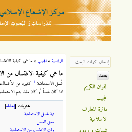
مركز
الإشعاع
‏إدخال كلمات البحث ‏
الرئيسية
»
المجيب
»
ما هي كيفية الاغتس
أنت هنا
الإسلامي
ما هي كيفية الاغتسال من ال
1
غُسل الاستحاضة
كغيره من الأغسال، و إ
القران الكريم
اذا كان نجساً أو كان ملوثا بدم الاستحاض
المجيب
محتويات
[
إخفاء
]
دائرة المعارف
نية غسل الاستحاضة
الاسلامية
معنى الغسل
شبهات و ردود
وقت الاغتسال من الاستحاضة