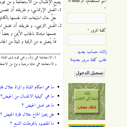
‏اسم المستخدم، أو e-mail
يصح الإغتسال من الاستحاضة و من غيره 
*
الغُسل الإرتماسي، و طريقته أن تغمس ال
جَلَّ حال استيعاب الماء لجسمها بالكامل
الغُسل الترتيبي، و طريقته أن تغسل الم
‏كلمة المرور ‏
*
جسمها مبتدئة بالجانب الأيمن و بعضاً م
ممّا يتّصل به من الرقبة و شيئاً من الج
إنشاء حساب جديد
1.
الاستحاضة هي نزفٌ رحمي للدم لدى الفتاة و 
طلب كلمة مرور جديدة
و الاستحاضة هي حالة مرضية و نوع من الاضطراب
ما هي احكام الفتاة و المراة خلال فت
ما هي كيفية الاغتسال من الحيض؟
ما هو غسل الحيض ؟
هل يجوز الجماع خلال فترة الحيض ؟
ما المقصود بالخرطات التسع ؟