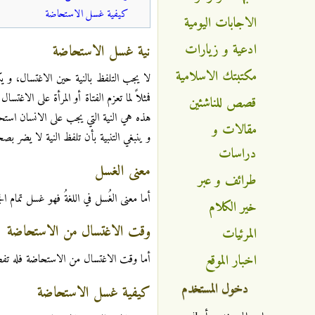
كيفية غسل الاستحاضة
الاجابات اليومية
ادعية و زيارات
نية غسل الاستحاضة
مكتبتك الاسلامية
لا يجب التلفظ بالنية حين الاغتسال، و 
فمثلاً لما تعزم الفتاة أو المرأة على الاغ
قصص للناشئين
هذه هي النية التي يجب على الانسان است
مقالات و
و ينبغي التنبية بأن تلفظ النية لا يضر بص
دراسات
معنى الغسل
طرائف و عبر
أما معنى الغُسل في اللغةُ فهو غسل تمام 
خير الكلام
وقت الاغتسال من الاستحاضة
المرئيات
اخبار الموقع
أما وقت الاغتسال من الاستحاضة فله تفص
دخول المستخدم
كيفية غسل الاستحاضة