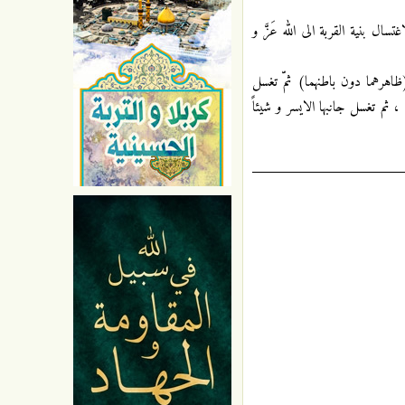
ل بنية القربة الى الله عَزَّ و
(ظاهرهما دون باطنهما) ثمّ تغسل
، ثم تغسل جانبها الايسر و شيئاً