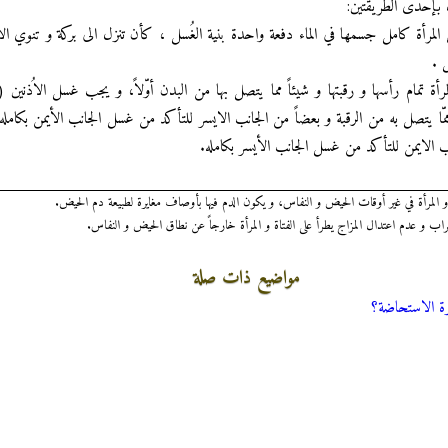
بإحدى الطريقتين:
مرأة كامل جسمها في الماء دفعة واحدة بنية الغُسل ، كأن تنزل الى بركة و تنوي الاغتسا
 .
رأة تمام رأسها و رقبتها و شيئاً مما يتصل بها من البدن أوّلاً، و يجب غسل الاُذنين 
مّا يتصل به من الرقبة و بعضاً من الجانب الايسر للتأكد من غسل الجانب الأيمن بكامله 
انب الايمن للتأكد من غسل الجانب الأيسر بكامله.‏
المرأة في غير أوقات الحيض و النفاس، و يكون الدم فيها بأوصاف مغايرة لطبيعة دم الحيض.
 و عدم اعتدال المزاج يطرأ على الفتاة و المرأة خارجاً عن نطاق الحيض و النفاس.
مواضيع ذات صلة
رة الاستحاضة؟