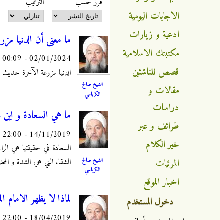
‏فرز حسب ‏
‏الترتيب ‏
الاجابات اليومية
ادعية و زيارات
ما معنى أن الدنيا مز
مكتبتك الاسلامية
02/01/2024 - 00:09
قصص للناشئين
الدنيا مزرعة الآخرة حديث منسوب
الشيخ صالح
مقالات و
الكرباسي
دراسات
ما هي السعادة و اين ن
طرائف و عبر
14/11/2019 - 22:00
خير الكلام
السعادة في حقيقتها هي الرا
الشيخ صالح
المرئيات
الشقاء التي هي الشدة و المح
الكرباسي
اخبار الموقع
لماذا لا يظهر الامام ال
دخول المستخدم
18/04/2019 - 22:00