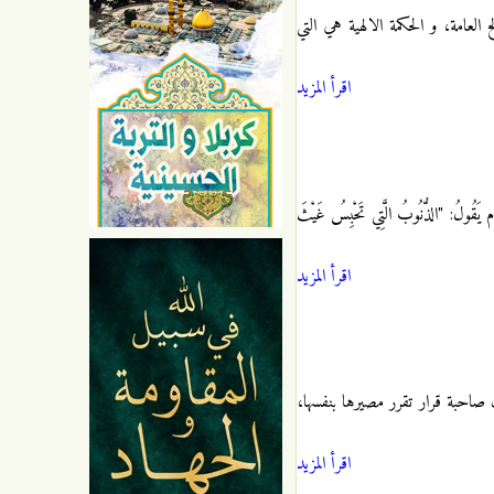
 العامة، و الحكمة الالهية هي التي
اقرأ المزيد
قُولُ‏: "الذُّنُوبُ الَّتِي تَحْبِسُ غَيْثَ
اقرأ المزيد
صاحبة قرار تقرر مصيرها بنفسها،
اقرأ المزيد