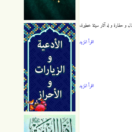
 ذل و حقارة و له آثار سيئة خطيرة،
اقرأ المزيد
اقرأ المزيد