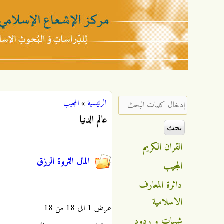
مركز
الإشعاع
‏إدخال كلمات البحث ‏
الرئيسية
»
المجيب
أنت هنا
الإسلامي
عالم الدنيا
القران الكريم
المال الثروة الرزق
المجيب
دائرة المعارف
الاسلامية
عرض 1 الى 18 من 18
شبهات و ردود