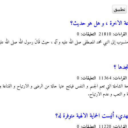
رعة الاخرة ، و هل هو حديث؟
القراءات:
21810
التعليقات:
0
 إلى النبي محمد المصطفى صلى الله عليه و آله ، حيث قَالَ رسول الله صلى الله عليه و آله: "‏ ا
جدها ؟
القراءات:
11364
التعليقات:
0
حة الشاملة التي تعم الجسم و النفس فينتج عنها حالة من الرضى و الارتياح و القناعة 
نة و التعب و عدم الارتياح.
مهدي، أليست الحماية الالهية متوفرة له؟
القراءات:
11220
التعليقات:
0