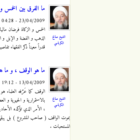
ما الفرق بين الخمس و 
23/04/2009 - 04:28
الخمس و الزكاة فرضان مالي
الشيخ صالح
الذهب و الفضة و الإبل و ال
الكرباسي
قدراً معيناً ذكر الفقهاء تفا
ما هو الوقف ، و ما هو
13/04/2009 - 19:12
الوقف كما عَرَّفه العلماء 
الشيخ صالح
بالاستمرارية و الحيوية و ال
الكرباسي
، الأمر الذي تؤكده الأحاد
بموت الواقف ( صاحب المشروع ) بل يبقى هذ
المستحبات .