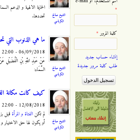
‏اسم المستخدم، أو e-mail
الحماية الالهية و الدعم السم
*
الشيخ صالح
تحددها.
الكرباسي
‏كلمة المرور ‏
*
ما هي الذنوب التي ت
06/09/2018 - 22:00
إنشاء حساب جديد
عَنْ عَبْدِ اللَّهِ بْنِ الْفُضَيْلِ عَنْ
طلب كلمة مرور جديدة
الشيخ صالح
السَّمَاءِ:
الكرباسي
كيف كانت مكانة الفتا
12/08/2018 - 22:00
لم تكن
الفتاة و المرأة
قبل بزو
الشيخ صالح
أو يكون لها حق الاختيار و 
الكرباسي