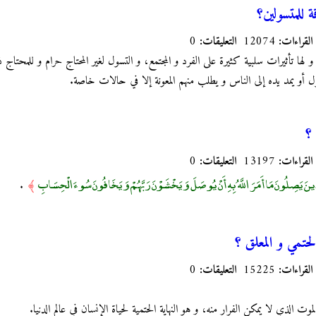
 للمتسولين؟
القراءات:
12074
التعليقات:
0
و لها تأثيرات سلبية كثيرة على الفرد و المجتمع، و التسول لغير المحتاج حرام و للمحتاج
ل أو يمد يده إلى الناس و يطلب منهم المعونة إلا في حالات خاصة.
؟
القراءات:
13197
التعليقات:
0
ِينَ يَصِلُونَ مَا أَمَرَ اللَّهُ بِهِ أَنْ يُوصَلَ وَيَخْشَوْنَ رَبَّهُمْ وَيَخَافُونَ سُوءَ الْحِسَابِ
.
﴾
حتمي و المعلق ؟
القراءات:
15225
التعليقات:
0
وت الذي لا يمكن الفرار منه، و هو النهاية الحتمية لحياة الإنسان في عالم الدنيا.