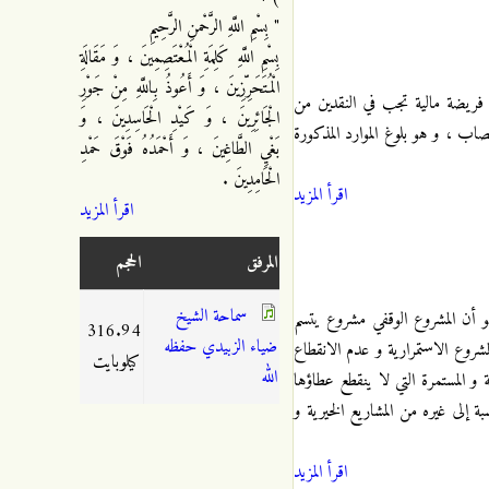
" بِسْمِ اللَّهِ الرَّحْمنِ الرَّحِيمِ
بِسْمِ اللَّهِ كَلِمَةِ الْمُعْتَصِمِينَ ، وَ مَقَالَةِ
الْمُتَحَرِّزِينَ ، وَ أَعُوذُ بِاللَّهِ مِنْ جَوْرِ
 فريضة مالية تجب في النقدين من
الْجَائِرِينَ ، وَ كَيْدِ الْحَاسِدِينَ ، وَ
اب ، و هو بلوغ الموارد المذكورة
بَغْيِ الطَّاغِينَ ، وَ أَحْمَدُهُ فَوْقَ حَمْدِ
الْحَامِدِينَ .
اقرأ المزيد
اقرأ المزيد
المرفق
الحجم
سماحة الشيخ
هو أن المشروع الوقفي مشروع يتسم
316.94
ضياء الزبيدي حفظه
مشروع الاستمرارية و عدم الانقطاع
كيلوبايت
الله
 المستمرة التي لا ينقطع عطاؤها
 إلى غيره من المشاريع الخيرية و
اقرأ المزيد