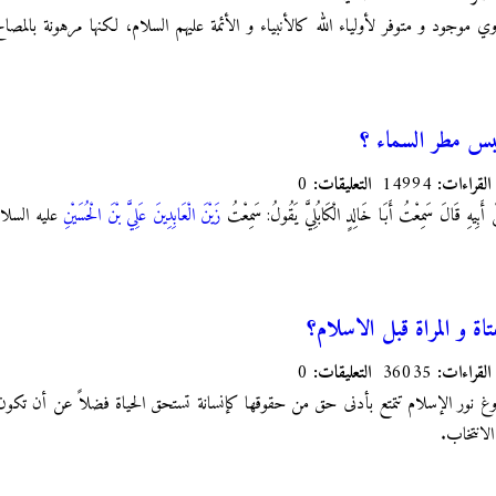
اوي موجود و متوفر لأولياء الله كالأنبياء و الأئمة عليهم السلام، لكنها مرهونة بالمصالح
حبس مطر السماء ؟
القراءات:
14994
التعليقات:
0
 أَبِيهِ قَالَ سَمِعْتُ أَبَا خَالِدٍ الْكَابُلِيَّ يَقُولُ: سَمِعْتُ
زَيْنَ الْعَابِدِينَ عَلِيَّ بْنَ الْحُسَيْنِ
عليه السلام يَ
ة و المراة قبل الاسلام؟
القراءات:
36035
التعليقات:
0
غ نور الإسلام تتمتع بأدنى حق من حقوقها كإنسانة تستحق الحياة فضلاً عن أن تكون 
الانتخاب.