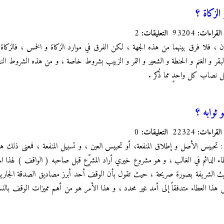
الزكاة ؟
القراءات:
93204
التعليقات:
2
ان ، فلا فرق بينهما من هذه الجهة ، لكن الفرق في موارد الزكاة و الخمس ، فالزكاة
بقر و الغنم و الحنطة و الشعير و التمر و الزبيب بشروط خاصة ، و من هذه الشروط النص
صيل نصاب كل واحدٍ مما ذُكر .
 ثوابه ؟
القراءات:
22324
التعليقات:
0
هو : تحبيس الأصل و إطلاق المنفعة، أو تحبيس العين ، و تسبيل المنفعة ، فمعنى ذلك 
عطاء الدائم في الغالب ، و هو مشروع خيري أراد المشرِّع قبل صاحبه ( الواقف ) لهذا ال
يث الشريفة بصورة صريحة ، حيث تقول بأن الوقف أحد أبرز مصاديق الصدقة الجارية و
ا العطاء متدفقاً إلى أمد غير محدد ، و هذا الأمر هو من أهم مميزات الوقف بالنسبة