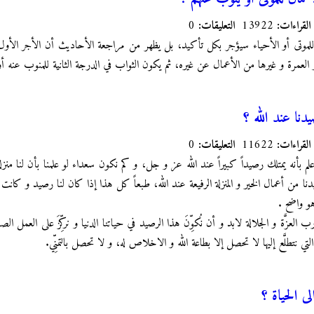
القراءات:
13922
التعليقات:
0
للموتى أو الأحياء سيؤجر بكل تأكيد، بل يظهر من مراجعة الأحاديث أن الأجر الأول
لعمرة و غيرها من الأعمال عن غيره، ثم يكون الثواب في الدرجة الثانية للمنوب عنه أو 
ا عند الله ؟
القراءات:
11622
التعليقات:
0
لم بأنه يمتلك رصيداً كبيراً عند الله عز و جل، و كم نكون سعداء لو علمنا بأن لنا من
ن أعمال الخير و المنزلة الرفيعة عند الله، طبعاً كل هذا إذا كان لنا رصيد و كانت لن
 هو واضح .
لعزَّة و الجلالة لابد و أن نُكوِّنَ هذا الرصيد في حياتنا الدنيا و نركِّزَ على العمل 
التي نتطلَّع إليها لا تحصل إلا بطاعة الله و الاخلاص له، و لا تحصل بالتمنِّي.
ى الحياة ؟