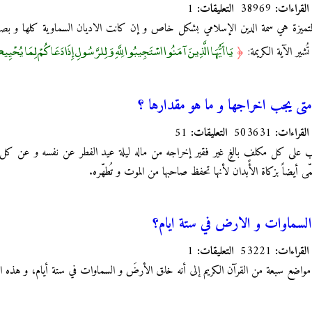
القراءات:
38969
التعليقات:
1
 المتميزة هي سمة الدين الإسلامي بشكل خاص و إن كانت الاديان السماوية كلها و بصو
يَا أَيُّهَا الَّذِينَ آمَنُوا اسْتَجِيبُوا لِلَّهِ وَلِلرَّسُولِ إِذَا دَعَاكُمْ لِمَا يُحْ
شير الآية الكريمة:
﴿
متى يجب اخراجها و ما هو مقدارها ؟
القراءات:
503631
التعليقات:
51
 على كل مكلفٍ بالغٍ غير فقير إخراجه من ماله ليلة عيد الفطر عن نفسه و عن كل من 
مّى أيضاً بزكاة الأبدان لأنها تحفظ صاحبها من الموت و تُطهّره.
 السماوات و الارض في ستة ايام؟
القراءات:
53221
التعليقات:
1
ي مواضع سبعة من القرآن الكريم إلى أنه خلق الأرضَ و السماوات في ستة أيام، و هذه ا