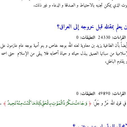
لموت الذي يمكن تجنبه بالاحتياط و الصدقة و الدعاء و غير ذلك.
 يعلم بمقتله قبل خروجه إلى العراق؟
القراءات:
24330
التعليقات:
0
يضاً بأن الطاغية يزيد بن معاوية لعنه الله بوجه خاص و بنو أمية بوجه عام عازمون على 
إسلامية من سباتها العميق ببذل حياته و حياة أصحابه فلا يبقى من الإسلام حتى اسم
يقاوم الباطل.
القراءات:
49890
التعليقات:
0
وَجَاءَتْ سَكْرَةُ الْمَوْتِ بِالْحَقِّ ذَٰلِكَ مَا كُنْتَ مِنْهُ تَحِيدُ
قوله الله عَزَّ و جَلَّ:
﴿
﴾
.
مال للموتى او ينوب عنهم ؟