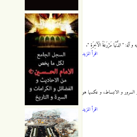
لدُّنْيَا مَزْرَعَةُ الْآخِرَةِ ".
اقرأ المزيد
و السرور و الانبساط، و عكسها هو
اقرأ المزيد