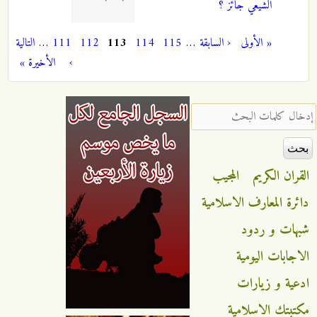
الشيعي جائز ؟
« الأولى
‹ السابقة
…
115
114
113
112
111
…
التالية
الصفحات
›
الأخيرة »
‏إدخال كلمات البحث ‏
القران الكريم
المجيب
دائرة المعارف الاسلامية
شبهات و ردود
الاجابات اليومية
ادعية و زيارات
مكتبتك الاسلامية