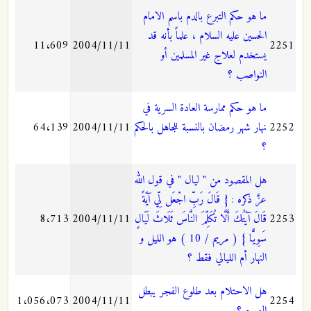
ما هو حكم التبرع بالدم باسم الامام
الحسين عليه السلام ، علماً بأنه قد
11،609
2004/11/11
2251
يستخدم لعلاج غير المسلمين أو
النواصب ؟
ما هو حكم ممارسة العادة السرية في
2252
نهار شهر رمضان بالنسبة للجاهل بالحكم
2004/11/11
64،139
؟
هل المقصود من " ليال " في قول الله
عزَّ ذكره : { قَالَ رَبِّ اجْعَل لِّي آيَةً
2253
قَالَ آيَتُكَ أَلَّا تُكَلِّمَ النَّاسَ ثَلَاثَ لَيَالٍ
2004/11/11
8،713
سَوِيًّا } ( مريم / 10 ) هو الليل و
النهار أم الليالي فقط ؟
هل الاحتلام بعد طلوع الفجر يبطل
1،056،073
2004/11/11
2254