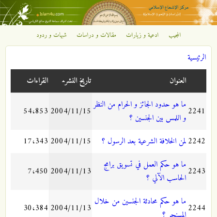
تجاوز إلى المحتوى الرئيسي
المجيب
ادعية و زيارات
مقالات و دراسات
شبهات و ردود
مركز
الرئيسية
الإشعاع
أنت هنا
العنوان
تاريخ النشر
القراءات
الإسلامي
ما هو حدود الجائز و الحرام من النظر
54،853
2004/11/15
2241
و اللمس بين الجنسين ؟
2242
لمن الخلافة الشرعية بعد الرسول ؟
2004/11/15
17،343
ما هو حكم العمل في تسويق برامج
7،450
2004/11/13
2243
الحاسب الآلي ؟
ما هو حكم محادثة الجنسين من خلال
30،384
2004/11/13
2244
المسنجر ؟