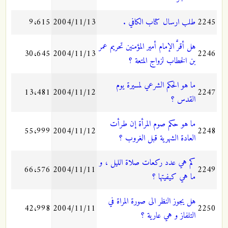
2245
طلب ارسال كتاب الكافي .
2004/11/13
9،615
هل أقرَّ الإمام أمير المؤمنين تحريم عمر
30،645
2004/11/13
2246
بن الخطاب لزواج المتعة ؟
ما هو الحكم الشرعي لمسيرة يوم
13،481
2004/11/12
2247
القدس ؟
ما هو حكم صوم المرأة إن طرأت
55،999
2004/11/12
2248
العادة الشهرية قبل الغروب ؟
كم هي عدد ركعات صلاة الليل ، و
66،576
2004/11/11
2249
ما هي كيفيتها ؟
هل يجوز النظر الى صورة المراة في
42،998
2004/11/11
2250
التلفاز و هي عارية ؟