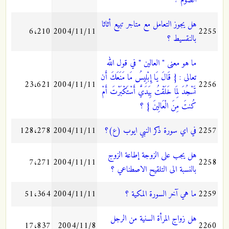
الصوم ؟
هل يجوز التعامل مع متاجر تبيع أثاثا
6،210
2004/11/11
2255
بالنقسيط ؟
ما هو معنى " العالين " في قول الله
تعالى : { قَالَ يَا إِبْلِيسُ مَا مَنَعَكَ أَن
23،621
2004/11/11
2256
تَسْجُدَ لِمَا خَلَقْتُ بِيَدَيَّ أَسْتَكْبَرْتَ أَمْ
كُنتَ مِنَ الْعَالِينَ } ؟
2257
في اي سورة ذكر النبي ايوب (ع)؟
2004/11/11
128،278
هل يجب على الزوجة إطاعة الزوج
7،271
2004/11/11
2258
بالنسبة الى التلقيح الاصطناعي ؟
2259
ما هي آخر السورة المكية ؟
2004/11/11
51،364
هل زواج المرأة السنية من الرجل
17،837
2004/11/8
2260