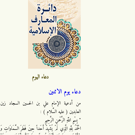
دعاء اليوم
دعاء يوم الاثنين
من أدعية الإمام علي بن الحسين السجاد زين
العابدين ( عليه السَّلام ) :
" بِسْمِ اللَّهِ الرَّحْمنِ الرَّحِيمِ
الْحَمْدُ لِلَّهِ الَّذِي لَمْ يُشْهِدْ أَحَداً حِينَ فَطَرَ السَّمَاوَاتِ وَ