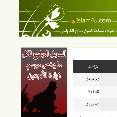
القراءات
24،432
9،138
23،547