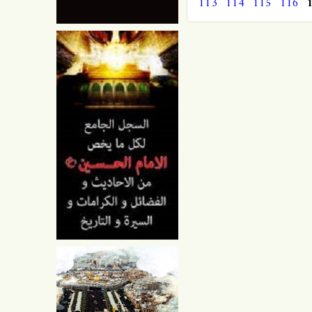
113
114
115
116