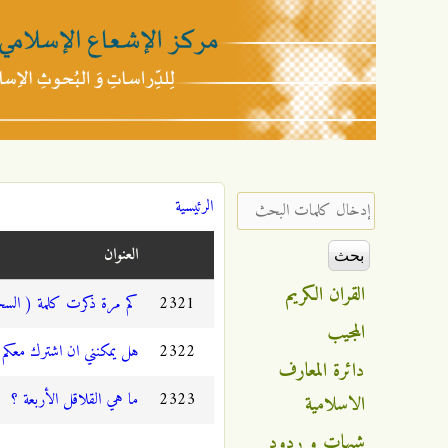
مركز
الإشعاع
‏إدخال كلمات البحث ‏
الرئيسية
أنت هنا
الإسلامي
العنوان
القران الكريم
2321
كم مرة ذكرت كلمة ( السحر
المجيب
2322
هل يمكنني ان اشترك معك
دائرة المعارف
2323
ما هي القلاقل الأربعة ؟
الاسلامية
شبهات و ردود