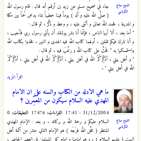
الشيخ صالح
جاء في صحيح مسلم عن زيد بن أرقم أنه قال : قام رسول الله
الكرباسي
( صلَّى الله عليه و آله ) يوماً فينا خطيباً بماء يدعى خُماً بين مكة
و المدينة ، فحمد الله تعالى و أثنى عليه ، و وعظ و ذكَّر ، ثم قال :
" أما بعد ، ألا أيها الناس ، فإنّما أنا بشر يوشك أن يأتي رسول ربي فأجيب ،
و أنا تارك فيكم ثقلين ، أولهما كتاب الله فيه الهدى و النور ، فخذوا بكتاب الله
واستمسكوا به " فحَثَّ على كتاب الله و رغَّبَ فيه ، ثم قال :
" و أهل بيتي ، أذكِّرَكُمُ الله في أهل بيتي ، أذكِّرَكُمُ الله في أهل بيتي ، أذكِّرَكُمُ
الله في أهل بيتي " .
اقرأ المزيد
ما هي الادله من الكتاب والسنه على ان الامام
المهدي عليه السلام سيكون من المعمِّرين ؟
31/12/2004 - 17:41
القراءات:
17476
التعليقات:
0
السلام عليكم و رحمة الله و بركاته ، و بعد : الإمام المهدي
الشيخ صالح
الكرباسي
المنتظر ( عجَّل الله فرَجَه ) هو الإمام الثاني عشر من أئمة أهل
البيت ( عليهم السلام ) ، و هو إمامنا و إمام كل المسلمين في العصر الحاضر ،