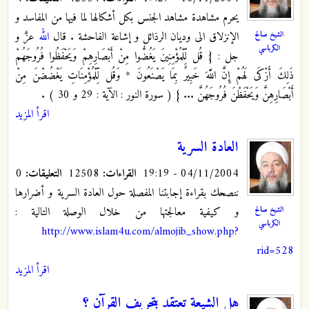
يحرم مشاهدة مشاهد الجنس بكل أشكالها لما فيها من المفاسد و
الشيخ صالح
الإنزلاق الى وديان الرذائل و إشاعة الفاحشة . قال
الله
عزَّ و
الكرباسي
جل : { قُل لِّلْمُؤْمِنِينَ يَغُضُّوا مِنْ أَبْصَارِهِمْ وَيَحْفَظُوا فُرُوجَهُمْ
ذَلِكَ أَزْكَى لَهُمْ إِنَّ اللَّهَ خَبِيرٌ بِمَا يَصْنَعُونَ * وَقُل لِّلْمُؤْمِنَاتِ يَغْضُضْنَ مِنْ
أَبْصَارِهِنَّ وَيَحْفَظْنَ فُرُوجَهُنَّ ... } ( سورة النور : الآية : 29 و 30 ) .
اقرأ المزيد
العادة السرية
04/11/2004 - 19:19
القراءات:
12508
التعليقات:
0
ننصحك بقراءة إجابتنا المفصلة حول العادة السرية و أضرارها
الشيخ صالح
و كيفية معالجتها من خلال الوصلة التالية :
الكرباسي
http://www.islam4u.com/almojib_show.php?
rid=528
اقرأ المزيد
هل الشيعة تعتقد بتحريف القرآن ؟