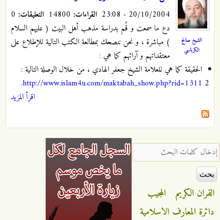
20/10/2004 - 23:08
القراءات:
14800
التعليقات:
0
دع ما سمعت و قُم بدراسة مذهب أهل البيت ( عليهم السلام
الشيخ صالح
) مباشرة ، و نحن ننصحك بمطالعة الكتب التالية للإطلاع على
الكرباسي
معتقداتهم و آرائهم كما هي :
الحقيقة كما هي للعلامة الشيخ جعفر الهادي ، من خلال الوصلة التالية :
http://www.islam4u.com/maktabah_show.php?rid=1311
2.
اقرأ المزيد
‏إدخال كلمات البحث ‏
القران الكريم
المجيب
دائرة المعارف الاسلامية