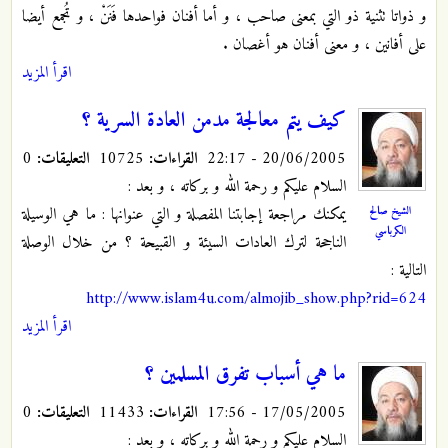
و ذواتا تثنية ذو التي بمعنى صاحب ، و أما أفنان فواحدها فَنَنْ ، و تُجمع أيضا
على أفانين ، و معنى أفنان هو أغصان .
اقرأ المزيد
كيف يتم معالجة مدمن العادة السرية ؟
20/06/2005 - 22:17
القراءات:
10725
التعليقات:
0
السلام عليكم و رحمة الله و بركاته ، و بعد :
الشيخ صالح
يمكنك مراجعة إجابتنا المفصلة و التي عنوانها : ما هي الوسيلة
الكرباسي
الناجحة لترك العادات السيئة و القبيحة ؟ من خلال الوصلة
التالية :
http://www.islam4u.com/almojib_show.php?rid=624
اقرأ المزيد
ما هي أسباب تفرق المسلمين ؟
17/05/2005 - 17:56
القراءات:
11433
التعليقات:
0
السلام عليكم و رحمة الله و بركاته ، و بعد :