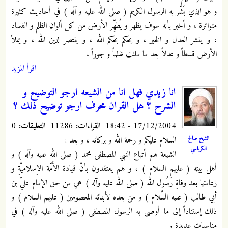
و هو الذي بَشَّر به الرسول الكريم ( صلى الله عليه و آله ) في أحاديث كثيرة
متواترة ، و أخبر بأنه سوف يظهر و يُطهِّر الأرض من كل ألوان الظلم و الفساد
، و ينشر العدل و الخير ، و يحكم بحكم الله ، و ينتصر لدين الله ، و يملأ
الأرض قسطاً و عدلاً بعد ما ملئت ظلماً و جوراً .
اقرأ المزيد
انا زيدي فهل انا من الشيعه ارجو التوضيح و
الشرح ؟ هل القران محرف ارجو توضيح ذلك ؟
17/12/2004 - 18:42
القراءات:
11286
التعليقات:
0
السلام عليكم و رحمة الله و بركاته ، و بعد :
الشيخ صالح
الكرباسي
الشيعة هم أتباع النبي المصطفى محمد ( صلى الله عليه وآله ) و
أهل بيته ( عليهم السلام ) ، و هم يعتقدون بأنّ قيادة الاَُمّة الاِسلاميّةِ و
زعامتها بعد وفاةِ رَسُول الله ( صلى الله عليه وآله ) هي من حق الإمام عليّ بن
أبي طالب ( عليه السَّلام ) و من بعده لأبنائه المعصومين ( عليهم السلام ) و
ذلك إستناداً إلى ما أوصى به الرسول المصطفى ( صلى الله عليه وآله ) في
مناسبات عديدة .