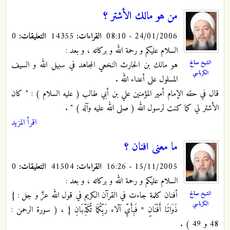
من هو مالك الأشتر ؟
24/01/2006 - 08:10
القراءات:
14355
التعليقات:
0
السلام عليكم و رحمة الله و بركاته ، و بعد :
الشيخ صالح
هو مالك بن الحارث النخعي المجاهد في سبيل الله و السيف
الكرباسي
المسلول على أعداء الله .
قال في حقه الإمام أمير المؤمنين علي بن أبي طالب ( عليه السلام ) : " كان
الأشتر لي كما كنت لرسول الله ( صلى الله عليه وآله ) " .
اقرأ المزيد
ما معنى افنان ؟
15/11/2005 - 16:26
القراءات:
41504
التعليقات:
0
السلام عليكم و رحمة الله و بركاته ، و بعد :
الشيخ صالح
أفنان كلمة جاءت في القرآن الكريم في قول الله عزَّ و جل : {
الكرباسي
ذَوَاتَا أَفْنَانٍ * فَبِأَيِّ آلَاء رَبِّكُمَا تُكَذِّبَانِ } ، ( سورة الرحمن :
48 و 49 ) .