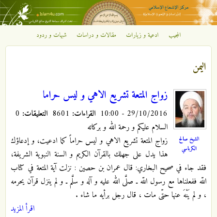
تجاوز إلى المحتوى الرئيسي
المجيب
ادعية و زيارات
مقالات و دراسات
شبهات و ردود
مركز
الإشعاع
اليمن
الإسلامي
زواج المتعة تشريع الاهي و ليس حراما
29/10/2016 - 10:00
القراءات:
8601
التعليقات:
0
السلام عليكم و رحمة الله و بركاته
الشيخ صالح
زواج المتعة تشريع الاهي و ليس حراماً كما ادعيت، و إدعاؤك
الكرباسي
هذا يدل على جهلك بالقرآن الكريم و السنة النبوية الشريفة،
فقد جاء في صحيح البخاري: قال عمران بن حصين : نزلت آية المتعة في كتاب
اللّه ففعلناها مع رسول اللّه ـ صلَّى الله عليه و آله و سلَّم ـ و لم ينزل قرآن يحرمه
، و لم يَنْهَ عنها حتّى مات ، قال رجل برأيه ما شاء
.
اقرأ المزيد