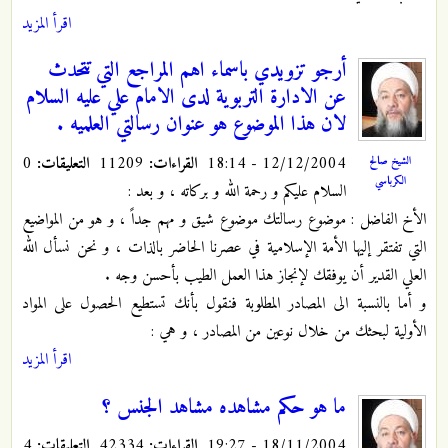
اقرأ المزيد
أرجو تزويدي باسماء اهم المراجع التي تتحدث
عن الادارة التربوية لدى الامام علي عليه السلام
لان هذا الموضوع هو عنوان رسالتي العلميه .
12/12/2004 - 18:14
القراءات:
11209
التعليقات:
0
الشيخ صالح
الكرباسي
السلام عليكم و رحمة الله و بركاته ، و بعد :
الأخ الفاضل : موضوع رسالتك موضوع شيق و مهم جداً ، و هو من المواضيع
التي تفتقر إليها الأمة الإسلامية في عصرنا الحاضر بالذات ، و نحن نسأل الله
العلي القدير أن يوفقك لإنجاز هذا العمل الطيب بأحسن وجه .
و أما بالنسبة الى المصادر المطلوبة فنقول بأنك تستطيع الحصول على المواد
الأولية لبحثك من خلال نوعين من المصادر ، و هي :
اقرأ المزيد
ما هو حكم مشاهده مشاهد الجنس ؟
18/11/2004 - 19:27
القراءات:
42334
التعليقات:
4