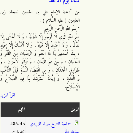
دعاء يوم الأحد
من أدعية الإمام علي بن الحسين السجاد زين
العابدين ( عليه السَّلام ) :
" بِسْمِ اللَّهِ الرَّحْمنِ الرَّحِيمِ
بِسْمِ اللَّهِ الَّذِي لَا أَرْجُو إِلَّا فَضْلَهُ ، وَ لَا أَخْشَى إِلَّا
عَدْلَهُ ، وَ لَا أَعْتَمِدُ إِلَّا قَوْلَهُ ، وَ لَا أَتَمَسَّكُ إِلَّا بِحَبْلِهِ
، بِكَ أَسْتَجِيرُ يَا ذَا الْعَفْوِ وَ الرِّضْوَانِ مِنَ الظُّلْمِ وَ
الْعُدْوَانِ ، وَ مِنْ غِيَرِ الزَّمَانِ ، وَ تَوَاتُرِ الْأَحْزَانِ ، وَ
طَوَارِقِ الْحَدَثَانِ ، وَ مِنِ انْقِضَاءِ الْمُدَّةِ قَبْلَ التَّأَهُّبِ
وَ الْعُدَّةِ ، وَ إِيَّاكَ أَسْتَرْشِدُ لِمَا فِيهِ الصَّلَاحُ وَ
الْإِصْلَاحُ.
اقرأ المزيد
المرفق
الحجم
سماحة الشيخ ضياء الزبيدي
486.43
حفظه الله
كيلوبايت