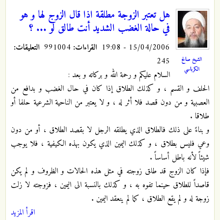
هل تعتبر الزوجة مطلقة اذا قال الزوج لها و هو
في حالة الغضب الشديد أنت طالق لو ... ؟
15/04/2006 - 19:08
القراءات:
991004
التعليقات:
245
الشيخ صالح
الكرباسي
السلام عليكم و رحمة الله و بركاته و بعد :
الحلف و القسم ، و كذلك الطلاق إذا كان في حال الغضب و بدافع من
العصبية و من دون قصد فلا أثر له ، و لا يعتبر من الناحية الشرعية حلفا أو
طلاقا .
و بناءً على ذلك فالطلاق الذي يطلقه الرجل لا بقصد الطلاق ، أو من دون
وعي فليس بطلاق ، و كذلك اليمين الذي يكون بهذه الكيفية ، فلا يوجب
شيئاً لأنه باطل أساساً .
فإذا كان الزوج قد طلق زوجته في مثل هذه الحالات و الظروف و لم يكن
قاصداً للطلاق حينما تفوه به ، و كذلك بالنسبة الى اليمين ، فزوجته لا زلت
زوجة له و لم يقع الطلاق ، كما لم ينعقد اليمين .
اقرأ المزيد