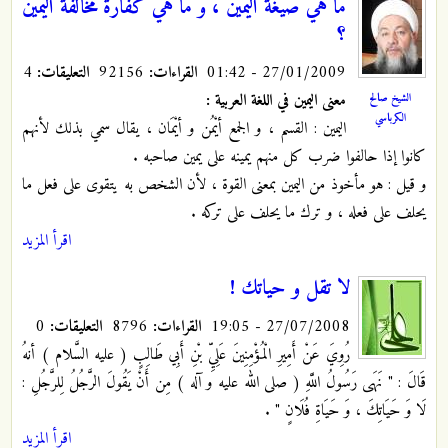
ما هي صيغة اليمين ، و ما هي كفارة مخالفة اليمين
؟
27/01/2009 - 01:42
القراءات:
92156
التعليقات:
4
معنى اليمين في اللغة العربية :
الشيخ صالح
الكرباسي
اليمين : القسم ، و الجمع أيْمُن و أيْمَان ، يقال سمي بذلك لأنهم
كانوا إذا حالفوا ضرب كل منهم يمينه على يمين صاحبه .
و قيل : هو مأخوذ من اليمين بمعنى القوة ، لأن الشخص به يتقوى على فعل ما
يحلف على فعله ، و ترك ما يحلف على تركه .
اقرأ المزيد
لا تقل و حياتك !
27/07/2008 - 19:05
القراءات:
8796
التعليقات:
0
رُوِيَ عَنْ أَمِيرِ الْمُؤْمِنِينَ عَلِيِّ بْنِ أَبِي طَالِبٍ ( عليه السَّلام ) أنهُ
قَالَ : " نَهَى رَسُولُ اللَّهِ ( صلى الله عليه و آله ) مِن أَنْ يَقُولَ الرَّجُلُ لِلرَّجُلِ :
لَا وَ حَيَاتِكَ ، وَ حَيَاةِ فُلَانٍ "
.
اقرأ المزيد