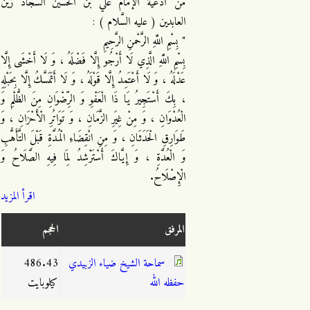
من أدعية الإمام علي بن الحسين السجاد زين
العابدين ( عليه السَّلام ) :
" بِسْمِ اللَّهِ الرَّحْمنِ الرَّحِيمِ
بِسْمِ اللَّهِ الَّذِي لَا أَرْجُو إِلَّا فَضْلَهُ ، وَ لَا أَخْشَى إِلَّا
عَدْلَهُ ، وَ لَا أَعْتَمِدُ إِلَّا قَوْلَهُ ، وَ لَا أَتَمَسَّكُ إِلَّا بِحَبْلِهِ
، بِكَ أَسْتَجِيرُ يَا ذَا الْعَفْوِ وَ الرِّضْوَانِ مِنَ الظُّلْمِ وَ
الْعُدْوَانِ ، وَ مِنْ غِيَرِ الزَّمَانِ ، وَ تَوَاتُرِ الْأَحْزَانِ ، وَ
طَوَارِقِ الْحَدَثَانِ ، وَ مِنِ انْقِضَاءِ الْمُدَّةِ قَبْلَ التَّأَهُّبِ
وَ الْعُدَّةِ ، وَ إِيَّاكَ أَسْتَرْشِدُ لِمَا فِيهِ الصَّلَاحُ وَ
الْإِصْلَاحُ.
اقرأ المزيد
المرفق
الحجم
سماحة الشيخ ضياء الزبيدي
486.43
حفظه الله
كيلوبايت