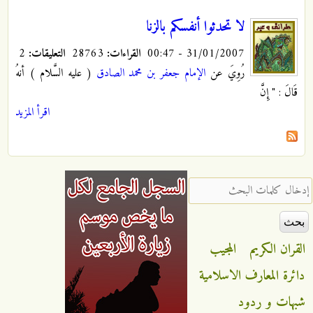
لا تحدثوا أنفسكم بالزنا
31/01/2007 - 00:47
القراءات:
28763
التعليقات:
2
رُوِيَ عن
الإمام جعفر بن محمد الصادق
( عليه السَّلام ) أنهُ
قَالَ : " إِنَّ
اقرأ المزيد
‏إدخال كلمات البحث ‏
القران الكريم
المجيب
دائرة المعارف الاسلامية
شبهات و ردود