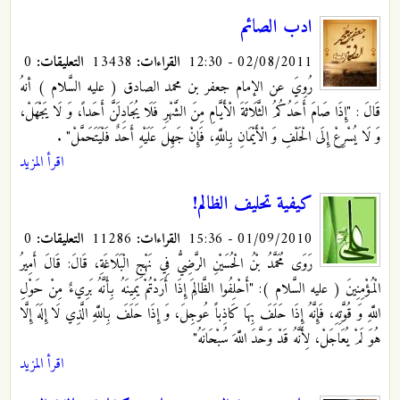
ادب الصائم
02/08/2011 - 12:30
القراءات:
13438
التعليقات:
0
رُوِيَ عن الإمام جعفر بن محمد الصادق ( عليه السَّلام ) أنهُ
قَالَ : "إِذَا صَامَ أَحَدُكُمُ الثَّلَاثَةَ الْأَيَّامِ مِنَ الشَّهْرِ فَلَا يُجَادِلَنَّ أَحَداً، وَ لَا يَجْهَلْ،
وَ لَا يُسْرِعْ إِلَى الْحَلْفِ وَ الْأَيْمَانِ بِاللَّهِ، فَإِنْ جَهِلَ عَلَيْهِ أَحَدٌ فَلْيَتَحَمَّلْ"
.
اقرأ المزيد
كيفية تحليف الظالم!
01/09/2010 - 15:36
القراءات:
11286
التعليقات:
0
رَوَى مُحَمَّدُ بْنُ الْحُسَيْنِ الرَّضِيُّ فِي نَهْجِ الْبَلَاغَةِ، قَالَ: قَالَ أَمِيرُ
الْمُؤْمِنِينَ ( عليه السَّلام ): "أَحْلِفُوا الظَّالِمَ إِذَا أَرَدْتُمْ يَمِينَهُ بِأَنَّهُ بَرِي‏ءٌ مِنْ حَوْلِ
اللَّهِ وَ قُوَّتِهِ، فَإِنَّهُ إِذَا حَلَفَ بِهَا كَاذِباً عُوجِلَ، وَ إِذَا حَلَفَ بِاللَّهِ الَّذِي لَا إِلَهَ إِلَّا
هُوَ لَمْ يُعَاجَلْ، لِأَنَّهُ قَدْ وَحَّدَ اللَّهَ سُبْحَانَهُ"
اقرأ المزيد