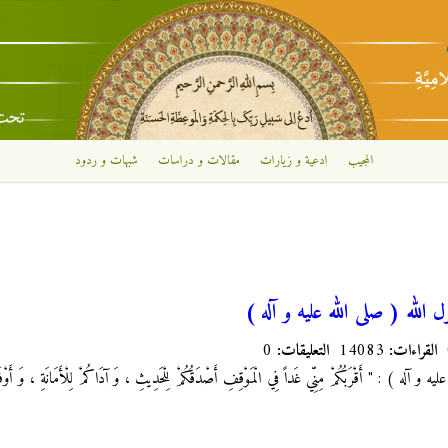
تجاوز إلى المحتوى الرئيسي
المجيب
ادعية و زيارات
مقالات و دراسات
شبهات و ردود
لله ( صلى الله عليه و آله )
القراءات:
14083
التعليقات:
0
ه ) : " أَقْرَبُكُمْ مِنِّي غَداً فِي الْمَوْقِفِ أَصْدَقُكُمْ لِلْحَدِيثِ ، وَ آدَاكُمْ لِلْأَمَانَةِ ، وَ أَوْفَاك