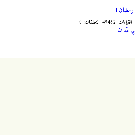
 رمضان !
القراءات:
49462
التعليقات:
0
َبِي عَبْدِ اللَّهِ