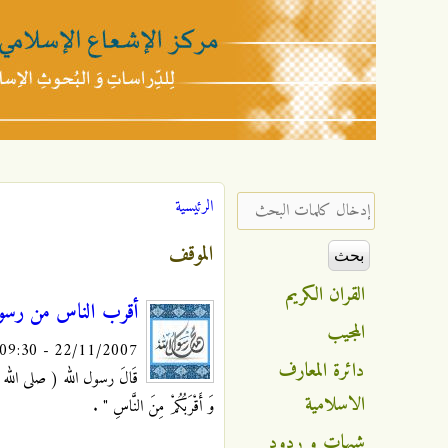
مركز
الإشعاع
‏إدخال كلمات البحث ‏
الرئيسية
أنت هنا
الإسلامي
الموقف
القران الكريم
أقرب الناس من رسول ا
المجيب
22/11/2007 - 09:30
دائرة المعارف
قَالَ رسول الله ( صلى الله عليه و آل
الاسلامية
وَ أَقْرَبُكُمْ مِنَ النَّاسِ "
.
شبهات و ردود