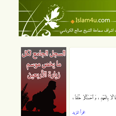
ُمْ بِالْعَهْدِ ، وَ أَحْسَنُكُمْ خُلُقاً ،
اقرأ المزيد