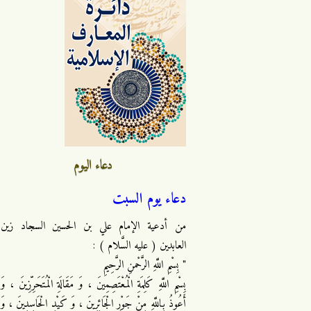
دعاء اليوم
دعاء يوم السبت
من أدعية الإمام علي بن الحسين السجاد زين
العابدين ( عليه السَّلام ) :
" بِسْمِ اللَّهِ الرَّحْمنِ الرَّحِيمِ
بِسْمِ اللَّهِ كَلِمَةِ الْمُعْتَصِمِينَ ، وَ مَقَالَةِ الْمُتَحَرِّزِينَ ، وَ
أَعُوذُ بِاللَّهِ مِنْ جَوْرِ الْجَائِرِينَ ، وَ كَيْدِ الْحَاسِدِينَ ، وَ