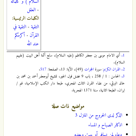
السلام ) و كلماته
-
العقل
الكلمات الرئيسية:
التقية
-
التقية في
القرآن
-
أكرمكم
عند الله
1.
أي الامام موسى بن جعفر الكاظم (عليه السلام)، سابع أئمة أهل البيت (عليهم
السلام).
2.
القران الكريم
: سورة
الحجرات
(49)، الآية: 13، الصفحة:
517
.
3.
المحاسن : 1 / 258 ، باب 9 فضل قول الخير، للشيخ أبوجعفر أحمد بن محمد بن
خالد البرقي، من علماء القرن الثالث الهجري، طبعة دار الكتب الإسلامية، قم /
ايران، الطبعة الثانية، سنة 1371 الهجرية.
مواضيع ذات صلة
الذكر لدى الخروج من المنزل 3
اذكار الصباح و المساء
دعاء لمن يسافر أو يبيت وحده