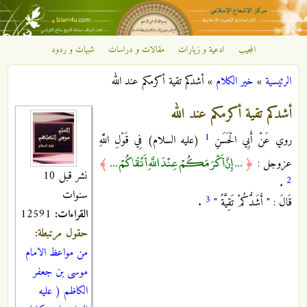
تجاوز إلى المحتوى الرئيسي
المجيب
ادعية و زيارات
مقالات و دراسات
شبهات و ردود
مركز
الرئيسية
»
خير الكلام
»
أشدكم تقية أكرمكم عند الله
الإشعاع
أنت هنا
أشدكم تقية أكرمكم عند الله
الإسلامي
1
روي عَنْ‏ أَبِي‏ الْحَسَنِ‏
(عليه السلام) فِي قَوْلِ اللَّهِ‏
... إِنَّ أَكْرَمَكُمْ عِنْدَ اللَّهِ أَتْقَاكُمْ ...
عزوجل :
﴿
﴾
نشر قبل 10
2
.
سنوات
3
قَالَ : " أَشَدُّكُمْ تَقِيَّةً "
.
القراءات:
12591
حقول مرتبطة:
من مواعظ الامام
موسى بن جعفر
الكاظم ( عليه