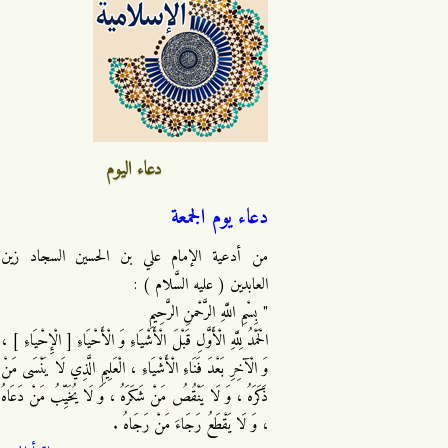
دعاء اليوم
دعاء يوم الجمعة
من أدعية الإمام علي بن الحسين السجاد زين
العابدين ( عليه السَّلام ) :
" بِسْمِ اللَّهِ الرَّحْمنِ الرَّحِيمِ
الْحَمْدُ لِلَّهِ الْأَوَّلِ قَبْلَ الْأَشْيَاءِ وَ الْأَحْيَاءِ [ الْإِحْيَاءِ ] ،
وَ الْآخِرِ بَعْدَ فَنَاءِ الْأَشْيَاءِ ، الْعَلِيمِ الَّذِي لَا يَنْسَى مَنْ
ذَكَرَهُ ، وَ لَا يَنْقُصُ مَنْ شَكَرَهُ ، وَ لَا يُخَيِّبُ مَنْ دَعَاهُ
، وَ لَا يَقْطَعُ رَجَاءَ مَنْ رَجَاهُ .