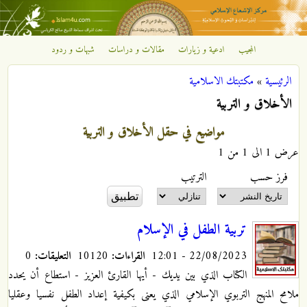
تجاوز إلى المحتوى الرئيسي
المجيب
ادعية و زيارات
مقالات و دراسات
شبهات و ردود
مركز
الرئيسية
»
مكتبتك الاسلامية
الإشعاع
أنت هنا
الأخلاق و التربية
الإسلامي
مواضيع في حقل الأخلاق و التربية
عرض 1 الى 1 من 1
‏فرز حسب ‏
‏الترتيب ‏
تربية الطفل في الإسلام
22/08/2023 - 12:01
القراءات:
10120
التعليقات:
0
الكتاب الذي بين يديك - أيها القارئ العزيز - استطاع أن يحدد
ملامح المنهج التربوي الإسلامي الذي يعنى بكيفية إعداد الطفل نفسيا وعقليا