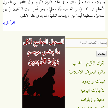
وسلوكيا، مستندا - في ذلك - إلى آيات القرآن الكريم، وإلى المأثور عن الرسول
الأعظم نبينا محمد (صلى الله عليه وآله وسلم)، وعن أهل البيت الطاهرين (عليهم
السلام). مستفيدا أيضا من الدراسات العلمية الحديثة في هذا الإطار.
اقرأ المزيد
‏إدخال كلمات البحث ‏
القران الكريم
المجيب
دائرة المعارف الاسلامية
شبهات و ردود
الاجابات اليومية
ادعية و زيارات