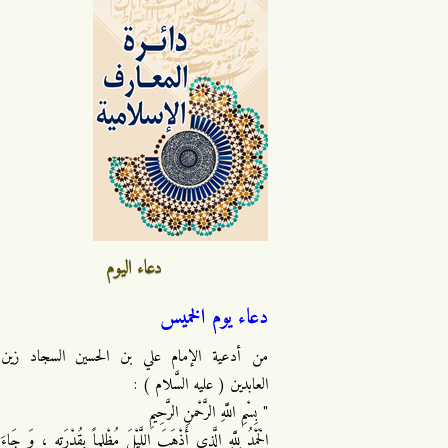
دعاء اليوم
دعاء يوم الخميس
من أدعية الإمام علي بن الحسين السجاد زين
العابدين ( عليه السَّلام ) :
" بِسْمِ اللَّهِ الرَّحْمنِ الرَّحِيمِ
الْحَمْدُ لِلَّهِ الَّذِي أَذْهَبَ اللَّيْلَ مُظْلِماً بِقُدْرَتِهِ ، وَ جَاءَ