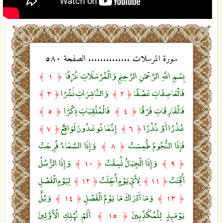
سورة المرسلات .............. الصفحة ٥٨٠
بِسْمِ اللَّهِ الرَّحْمَٰنِ الرَّحِيمِ وَالْمُرْسَلَاتِ عُرْفًا
﴿ ١ ﴾
فَالْعَاصِفَاتِ عَصْفًا
وَالنَّاشِرَاتِ نَشْرًا
﴿ ٣ ﴾
﴿ ٢ ﴾
فَالْفَارِقَاتِ فَرْقًا
فَالْمُلْقِيَاتِ ذِكْرًا
﴿ ٥ ﴾
﴿ ٤ ﴾
عُذْرًا أَوْ نُذْرًا
إِنَّمَا تُوعَدُونَ لَوَاقِعٌ
﴿ ٧ ﴾
﴿ ٦ ﴾
فَإِذَا النُّجُومُ طُمِسَتْ
وَإِذَا السَّمَاءُ فُرِجَتْ
﴿ ٨ ﴾
وَإِذَا الْجِبَالُ نُسِفَتْ
وَإِذَا الرُّسُلُ
﴿ ١٠ ﴾
﴿ ٩ ﴾
أُقِّتَتْ
لِأَيِّ يَوْمٍ أُجِّلَتْ
لِيَوْمِ الْفَصْلِ
﴿ ١٢ ﴾
﴿ ١١ ﴾
وَمَا أَدْرَاكَ مَا يَوْمُ الْفَصْلِ
وَيْلٌ
﴿ ١٤ ﴾
﴿ ١٣ ﴾
يَوْمَئِذٍ لِلْمُكَذِّبِينَ
أَلَمْ نُهْلِكِ الْأَوَّلِينَ
﴿ ١٥ ﴾