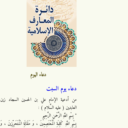
دعاء اليوم
دعاء يوم السبت
من أدعية الإمام علي بن الحسين السجاد زين
العابدين ( عليه السَّلام ) :
" بِسْمِ اللَّهِ الرَّحْمنِ الرَّحِيمِ
بِسْمِ اللَّهِ كَلِمَةِ الْمُعْتَصِمِينَ ، وَ مَقَالَةِ الْمُتَحَرِّزِينَ ، وَ