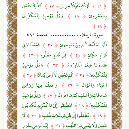
ثُمَّ نُتْبِعُهُمُ الْآخِرِينَ
كَذَٰلِكَ نَفْعَلُ
﴿ ١٧ ﴾
﴿ ١٦ ﴾
بِالْمُجْرِمِينَ
وَيْلٌ يَوْمَئِذٍ لِلْمُكَذِّبِينَ
﴿ ١٨ ﴾
﴿ ١٩ ﴾
سورة المرسلات .............. الصفحة ٥٨١
أَلَمْ نَخْلُقْكُمْ مِنْ مَاءٍ مَهِينٍ
فَجَعَلْنَاهُ فِي
﴿ ٢٠ ﴾
قَرَارٍ مَكِينٍ
إِلَىٰ قَدَرٍ مَعْلُومٍ
﴿ ٢٢ ﴾
﴿ ٢١ ﴾
فَقَدَرْنَا فَنِعْمَ الْقَادِرُونَ
وَيْلٌ يَوْمَئِذٍ
﴿ ٢٣ ﴾
لِلْمُكَذِّبِينَ
أَلَمْ نَجْعَلِ الْأَرْضَ كِفَاتًا
﴿ ٢٥ ﴾
﴿ ٢٤ ﴾
أَحْيَاءً وَأَمْوَاتًا
وَجَعَلْنَا فِيهَا رَوَاسِيَ
﴿ ٢٦ ﴾
شَامِخَاتٍ وَأَسْقَيْنَاكُمْ مَاءً فُرَاتًا
وَيْلٌ يَوْمَئِذٍ
﴿ ٢٧ ﴾
لِلْمُكَذِّبِينَ
انْطَلِقُوا إِلَىٰ مَا كُنْتُمْ بِهِ تُكَذِّبُونَ
﴿ ٢٨ ﴾
انْطَلِقُوا إِلَىٰ ظِلٍّ ذِي ثَلَاثِ شُعَبٍ
لَا
﴿ ٣٠ ﴾
﴿ ٢٩ ﴾
ظَلِيلٍ وَلَا يُغْنِي مِنَ اللَّهَبِ
إِنَّهَا تَرْمِي بِشَرَرٍ
﴿ ٣١ ﴾