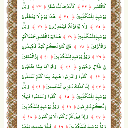
كَالْقَصْرِ
كَأَنَّهُ جِمَالَتٌ صُفْرٌ
وَيْلٌ
﴿ ٣٣ ﴾
﴿ ٣٢ ﴾
يَوْمَئِذٍ لِلْمُكَذِّبِينَ
هَٰذَا يَوْمُ لَا يَنْطِقُونَ
﴿ ٣٤ ﴾
وَلَا يُؤْذَنُ لَهُمْ فَيَعْتَذِرُونَ
وَيْلٌ
﴿ ٣٦ ﴾
﴿ ٣٥ ﴾
يَوْمَئِذٍ لِلْمُكَذِّبِينَ
هَٰذَا يَوْمُ الْفَصْلِ جَمَعْنَاكُمْ
﴿ ٣٧ ﴾
وَالْأَوَّلِينَ
فَإِنْ كَانَ لَكُمْ كَيْدٌ فَكِيدُونِ
﴿ ٣٨ ﴾
وَيْلٌ يَوْمَئِذٍ لِلْمُكَذِّبِينَ
إِنَّ الْمُتَّقِينَ
﴿ ٤٠ ﴾
﴿ ٣٩ ﴾
فِي ظِلَالٍ وَعُيُونٍ
وَفَوَاكِهَ مِمَّا يَشْتَهُونَ
﴿ ٤١ ﴾
كُلُوا وَاشْرَبُوا هَنِيئًا بِمَا كُنْتُمْ تَعْمَلُونَ
﴿ ٤٢ ﴾
إِنَّا كَذَٰلِكَ نَجْزِي الْمُحْسِنِينَ
وَيْلٌ
﴿ ٤٤ ﴾
﴿ ٤٣ ﴾
يَوْمَئِذٍ لِلْمُكَذِّبِينَ
كُلُوا وَتَمَتَّعُوا قَلِيلًا
﴿ ٤٥ ﴾
إِنَّكُمْ مُجْرِمُونَ
وَيْلٌ يَوْمَئِذٍ لِلْمُكَذِّبِينَ
﴿ ٤٦ ﴾
وَإِذَا قِيلَ لَهُمُ ارْكَعُوا لَا يَرْكَعُونَ
﴿ ٤٨ ﴾
﴿ ٤٧ ﴾
وَيْلٌ يَوْمَئِذٍ لِلْمُكَذِّبِينَ
فَبِأَيِّ حَدِيثٍ بَعْدَهُ
﴿ ٤٩ ﴾