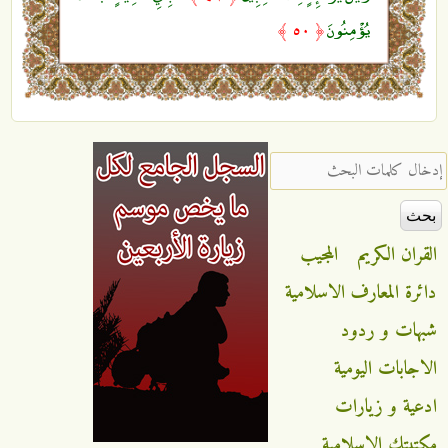
يُؤْمِنُونَ
﴿ ٥٠ ﴾
‏إدخال كلمات البحث ‏
القران الكريم
المجيب
دائرة المعارف الاسلامية
شبهات و ردود
الاجابات اليومية
ادعية و زيارات
مكتبتك الاسلامية