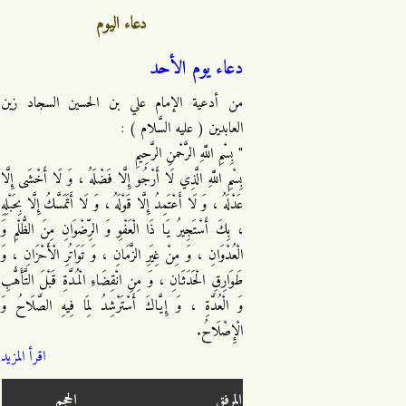
دعاء اليوم
دعاء يوم الأحد
من أدعية الإمام علي بن الحسين السجاد زين
العابدين ( عليه السَّلام ) :
" بِسْمِ اللَّهِ الرَّحْمنِ الرَّحِيمِ
بِسْمِ اللَّهِ الَّذِي لَا أَرْجُو إِلَّا فَضْلَهُ ، وَ لَا أَخْشَى إِلَّا
عَدْلَهُ ، وَ لَا أَعْتَمِدُ إِلَّا قَوْلَهُ ، وَ لَا أَتَمَسَّكُ إِلَّا بِحَبْلِهِ
، بِكَ أَسْتَجِيرُ يَا ذَا الْعَفْوِ وَ الرِّضْوَانِ مِنَ الظُّلْمِ وَ
الْعُدْوَانِ ، وَ مِنْ غِيَرِ الزَّمَانِ ، وَ تَوَاتُرِ الْأَحْزَانِ ، وَ
طَوَارِقِ الْحَدَثَانِ ، وَ مِنِ انْقِضَاءِ الْمُدَّةِ قَبْلَ التَّأَهُّبِ
وَ الْعُدَّةِ ، وَ إِيَّاكَ أَسْتَرْشِدُ لِمَا فِيهِ الصَّلَاحُ وَ
الْإِصْلَاحُ.
اقرأ المزيد
المرفق
الحجم