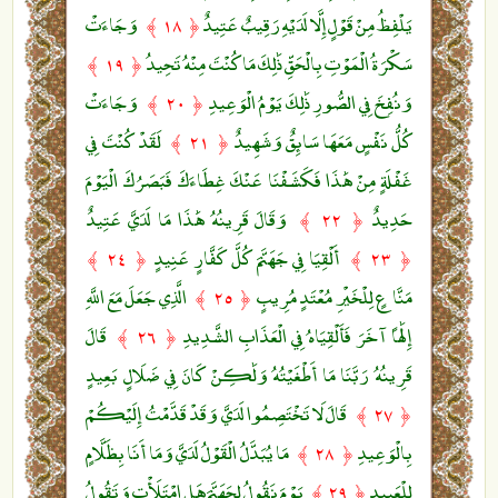
يَلْفِظُ مِنْ قَوْلٍ إِلَّا لَدَيْهِ رَقِيبٌ عَتِيدٌ
وَجَاءَتْ
﴿ ١٨ ﴾
سَكْرَةُ الْمَوْتِ بِالْحَقِّ ذَٰلِكَ مَا كُنْتَ مِنْهُ تَحِيدُ
﴿ ١٩ ﴾
وَنُفِخَ فِي الصُّورِ ذَٰلِكَ يَوْمُ الْوَعِيدِ
وَجَاءَتْ
﴿ ٢٠ ﴾
كُلُّ نَفْسٍ مَعَهَا سَائِقٌ وَشَهِيدٌ
لَقَدْ كُنْتَ فِي
﴿ ٢١ ﴾
غَفْلَةٍ مِنْ هَٰذَا فَكَشَفْنَا عَنْكَ غِطَاءَكَ فَبَصَرُكَ الْيَوْمَ
حَدِيدٌ
وَقَالَ قَرِينُهُ هَٰذَا مَا لَدَيَّ عَتِيدٌ
﴿ ٢٢ ﴾
أَلْقِيَا فِي جَهَنَّمَ كُلَّ كَفَّارٍ عَنِيدٍ
﴿ ٢٤ ﴾
﴿ ٢٣ ﴾
مَنَّاعٍ لِلْخَيْرِ مُعْتَدٍ مُرِيبٍ
الَّذِي جَعَلَ مَعَ اللَّهِ
﴿ ٢٥ ﴾
إِلَٰهًا آخَرَ فَأَلْقِيَاهُ فِي الْعَذَابِ الشَّدِيدِ
قَالَ
﴿ ٢٦ ﴾
قَرِينُهُ رَبَّنَا مَا أَطْغَيْتُهُ وَلَٰكِنْ كَانَ فِي ضَلَالٍ بَعِيدٍ
قَالَ لَا تَخْتَصِمُوا لَدَيَّ وَقَدْ قَدَّمْتُ إِلَيْكُمْ
﴿ ٢٧ ﴾
بِالْوَعِيدِ
مَا يُبَدَّلُ الْقَوْلُ لَدَيَّ وَمَا أَنَا بِظَلَّامٍ
﴿ ٢٨ ﴾
لِلْعَبِيدِ
يَوْمَ نَقُولُ لِجَهَنَّمَ هَلِ امْتَلَأْتِ وَتَقُولُ
﴿ ٢٩ ﴾