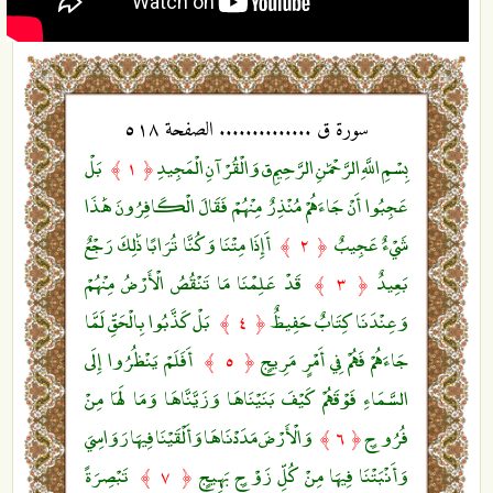
سورة ق .............. الصفحة ٥١٨
بِسْمِ اللَّهِ الرَّحْمَٰنِ الرَّحِيمِ ق وَالْقُرْآنِ الْمَجِيدِ
بَلْ
﴿ ١ ﴾
عَجِبُوا أَنْ جَاءَهُمْ مُنْذِرٌ مِنْهُمْ فَقَالَ الْكَافِرُونَ هَٰذَا
شَيْءٌ عَجِيبٌ
أَإِذَا مِتْنَا وَكُنَّا تُرَابًا ذَٰلِكَ رَجْعٌ
﴿ ٢ ﴾
بَعِيدٌ
قَدْ عَلِمْنَا مَا تَنْقُصُ الْأَرْضُ مِنْهُمْ
﴿ ٣ ﴾
وَعِنْدَنَا كِتَابٌ حَفِيظٌ
بَلْ كَذَّبُوا بِالْحَقِّ لَمَّا
﴿ ٤ ﴾
جَاءَهُمْ فَهُمْ فِي أَمْرٍ مَرِيجٍ
أَفَلَمْ يَنْظُرُوا إِلَى
﴿ ٥ ﴾
السَّمَاءِ فَوْقَهُمْ كَيْفَ بَنَيْنَاهَا وَزَيَّنَّاهَا وَمَا لَهَا مِنْ
فُرُوجٍ
وَالْأَرْضَ مَدَدْنَاهَا وَأَلْقَيْنَا فِيهَا رَوَاسِيَ
﴿ ٦ ﴾
وَأَنْبَتْنَا فِيهَا مِنْ كُلِّ زَوْجٍ بَهِيجٍ
تَبْصِرَةً
﴿ ٧ ﴾