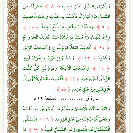
وَذِكْرَىٰ لِكُلِّ عَبْدٍ مُنِيبٍ
وَنَزَّلْنَا مِنَ
﴿ ٨ ﴾
السَّمَاءِ مَاءً مُبَارَكًا فَأَنْبَتْنَا بِهِ جَنَّاتٍ وَحَبَّ الْحَصِيدِ
وَالنَّخْلَ بَاسِقَاتٍ لَهَا طَلْعٌ نَضِيدٌ
﴿ ١٠ ﴾
﴿ ٩ ﴾
رِزْقًا لِلْعِبَادِ وَأَحْيَيْنَا بِهِ بَلْدَةً مَيْتًا كَذَٰلِكَ الْخُرُوجُ
كَذَّبَتْ قَبْلَهُمْ قَوْمُ نُوحٍ وَأَصْحَابُ الرَّسِّ
﴿ ١١ ﴾
وَثَمُودُ
وَعَادٌ وَفِرْعَوْنُ وَإِخْوَانُ لُوطٍ
﴿ ١٢ ﴾
وَأَصْحَابُ الْأَيْكَةِ وَقَوْمُ تُبَّعٍ كُلٌّ كَذَّبَ
﴿ ١٣ ﴾
الرُّسُلَ فَحَقَّ وَعِيدِ
أَفَعَيِينَا بِالْخَلْقِ الْأَوَّلِ بَلْ
﴿ ١٤ ﴾
هُمْ فِي لَبْسٍ مِنْ خَلْقٍ جَدِيدٍ
﴿ ١٥ ﴾
سورة ق .............. الصفحة ٥١٩
وَلَقَدْ خَلَقْنَا الْإِنْسَانَ وَنَعْلَمُ مَا تُوَسْوِسُ بِهِ نَفْسُهُ
وَنَحْنُ أَقْرَبُ إِلَيْهِ مِنْ حَبْلِ الْوَرِيدِ
إِذْ يَتَلَقَّى
﴿ ١٦ ﴾
الْمُتَلَقِّيَانِ عَنِ الْيَمِينِ وَعَنِ الشِّمَالِ قَعِيدٌ
مَا
﴿ ١٧ ﴾