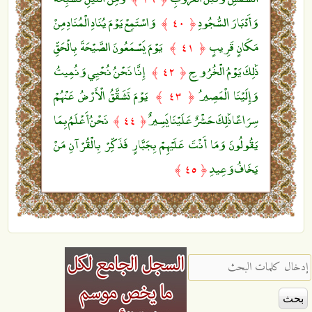
وَأَدْبَارَ السُّجُودِ
وَاسْتَمِعْ يَوْمَ يُنَادِ الْمُنَادِ مِنْ
﴿ ٤٠ ﴾
مَكَانٍ قَرِيبٍ
يَوْمَ يَسْمَعُونَ الصَّيْحَةَ بِالْحَقِّ
﴿ ٤١ ﴾
ذَٰلِكَ يَوْمُ الْخُرُوجِ
إِنَّا نَحْنُ نُحْيِي وَنُمِيتُ
﴿ ٤٢ ﴾
وَإِلَيْنَا الْمَصِيرُ
يَوْمَ تَشَقَّقُ الْأَرْضُ عَنْهُمْ
﴿ ٤٣ ﴾
سِرَاعًا ذَٰلِكَ حَشْرٌ عَلَيْنَا يَسِيرٌ
نَحْنُ أَعْلَمُ بِمَا
﴿ ٤٤ ﴾
يَقُولُونَ وَمَا أَنْتَ عَلَيْهِمْ بِجَبَّارٍ فَذَكِّرْ بِالْقُرْآنِ مَنْ
يَخَافُ وَعِيدِ
﴿ ٤٥ ﴾
‏إدخال كلمات البحث ‏