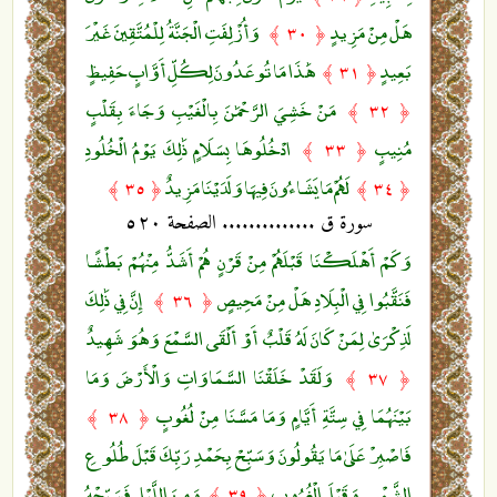
هَلْ مِنْ مَزِيدٍ
وَأُزْلِفَتِ الْجَنَّةُ لِلْمُتَّقِينَ غَيْرَ
﴿ ٣٠ ﴾
بَعِيدٍ
هَٰذَا مَا تُوعَدُونَ لِكُلِّ أَوَّابٍ حَفِيظٍ
﴿ ٣١ ﴾
مَنْ خَشِيَ الرَّحْمَٰنَ بِالْغَيْبِ وَجَاءَ بِقَلْبٍ
﴿ ٣٢ ﴾
مُنِيبٍ
ادْخُلُوهَا بِسَلَامٍ ذَٰلِكَ يَوْمُ الْخُلُودِ
﴿ ٣٣ ﴾
لَهُمْ مَا يَشَاءُونَ فِيهَا وَلَدَيْنَا مَزِيدٌ
﴿ ٣٥ ﴾
﴿ ٣٤ ﴾
سورة ق .............. الصفحة ٥٢٠
وَكَمْ أَهْلَكْنَا قَبْلَهُمْ مِنْ قَرْنٍ هُمْ أَشَدُّ مِنْهُمْ بَطْشًا
فَنَقَّبُوا فِي الْبِلَادِ هَلْ مِنْ مَحِيصٍ
إِنَّ فِي ذَٰلِكَ
﴿ ٣٦ ﴾
لَذِكْرَىٰ لِمَنْ كَانَ لَهُ قَلْبٌ أَوْ أَلْقَى السَّمْعَ وَهُوَ شَهِيدٌ
وَلَقَدْ خَلَقْنَا السَّمَاوَاتِ وَالْأَرْضَ وَمَا
﴿ ٣٧ ﴾
بَيْنَهُمَا فِي سِتَّةِ أَيَّامٍ وَمَا مَسَّنَا مِنْ لُغُوبٍ
﴿ ٣٨ ﴾
فَاصْبِرْ عَلَىٰ مَا يَقُولُونَ وَسَبِّحْ بِحَمْدِ رَبِّكَ قَبْلَ طُلُوعِ
الشَّمْسِ وَقَبْلَ الْغُرُوبِ
وَمِنَ اللَّيْلِ فَسَبِّحْهُ
﴿ ٣٩ ﴾