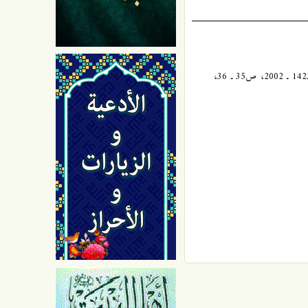
مختصر مفيد . . (أسئلة و أجوبة في الدين والعقيدة)، للسيد جعفر مرتضى العاملي، «المجموعة الأولى» المركز الإسلامي للدراسات، الطبعة الأولى، 1423 ـ 2002، ص35 ـ 36،