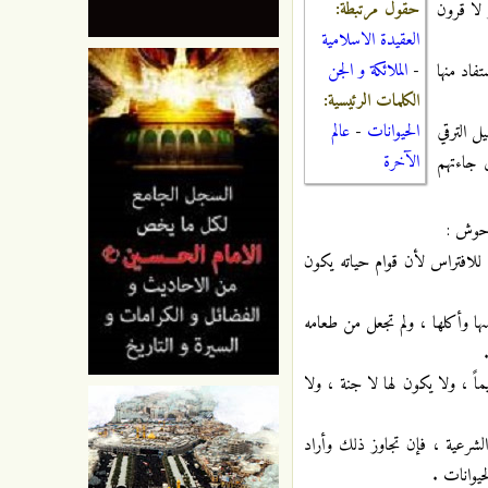
حقول مرتبطة:
 لا قرون
العقيدة الاسلامية
-
الملائكة و الجن
فاد منها
الكلمات الرئيسية:
الحيوانات
-
عالم
ل الترقي
الآخرة
ن جاءتهم
وحوش :
 للافتراس لأن قوام حياته يكون
سها وأكلها ، ولم تجعل من طعامه
ماً ، ولا يكون لها لا جنة ، ولا
الشرعية ، فإن تجاوز ذلك وأراد
حيوانات .