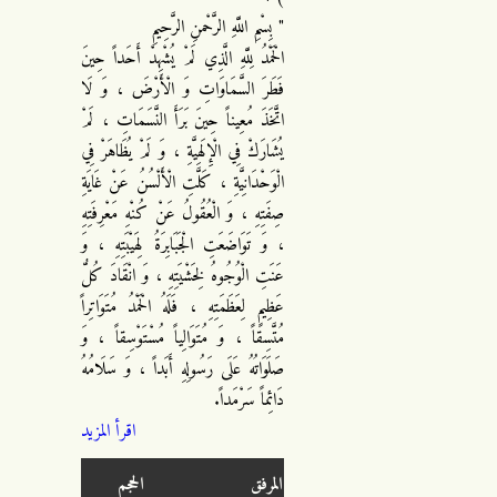
" بِسْمِ اللَّهِ الرَّحْمنِ الرَّحِيمِ
الْحَمْدُ لِلَّهِ الَّذِي لَمْ يُشْهِدْ أَحَداً حِينَ
فَطَرَ السَّمَاوَاتِ وَ الْأَرْضَ ، وَ لَا
اتَّخَذَ مُعِيناً حِينَ بَرَأَ النَّسَمَاتِ ، لَمْ
يُشَارَكْ فِي الْإِلَهِيَّةِ ، وَ لَمْ يُظَاهَرْ فِي
الْوَحْدَانِيَّةِ ، كَلَّتِ الْأَلْسُنُ عَنْ غَايَةِ
صِفَتِهِ ، وَ الْعُقُولُ عَنْ كُنْهِ مَعْرِفَتِهِ
، وَ تَوَاضَعَتِ الْجَبَابِرَةُ لِهَيْبَتِهِ ، وَ
عَنَتِ الْوُجُوهُ لِخَشْيَتِهِ ، وَ انْقَادَ كُلُّ
عَظِيمٍ لِعَظَمَتِهِ ، فَلَهُ الْحَمْدُ مُتَوَاتِراً
مُتَّسِقاً ، وَ مُتَوَالِياً مُسْتَوْسِقاً ، وَ
صَلَوَاتُهُ عَلَى رَسُولِهِ أَبَداً ، وَ سَلَامُهُ
دَائِماً سَرْمَداً.
اقرأ المزيد
المرفق
الحجم