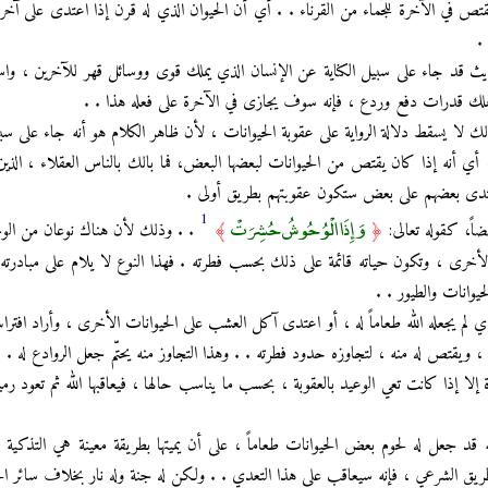
ص في الآخرة للجَّماء من القرناء . . أي أن الحيوان الذي له قرن إذا اعتدى على آخر
.
ث قد جاء على سبيل الكناية عن الإنسان الذي يملك قوى ووسائل قهر للآخرين ، واست
لك قدرات دفع وردع ، فإنه سوف يجازى في الآخرة على فعله هذا . .
لك لا يسقط دلالة الرواية على عقوبة الحيوانات ، لأن ظاهر الكلام هو أنه جاء على سبي
، أي أنه إذا كان يقتص من الحيوانات لبعضها البعض، فما بالك بالناس العقلاء ، الذي
ذا اعتدى بعضهم على بعض ستكون عقوبتهم بطريق أولى .
1
وَإِذَا الْوُحُوشُ حُشِرَتْ
﴿
﴾
. . وذلك لأن هناك نوعان من ال
لأخرى ، وتكون حياته قائمة على ذلك بحسب فطرته . فهذا النوع لا يلام على مبادرته
يوانات والطيور . .
 لم يجعله الله طعاماً له ، أو اعتدى آكل العشب على الحيوانات الأخرى ، وأراد افترا
، ويقتص له منه ، لتجاوزه حدود فطرته . . وهذا التجاوز منه يحتّم جعل الروادع له . .
ة إلا إذا كانت تعي الوعيد بالعقوبة ، بحسب ما يناسب حالها ، فيعاقبها الله ثم تعود رمي
 قد جعل له لحوم بعض الحيوانات طعاماً ، على أن يميتها بطريقة معينة هي التذكية 
 الطريق الشرعي ، فإنه سيعاقب على هذا التعدي . . ولكن له جنة وله نار بخلاف سائر ال