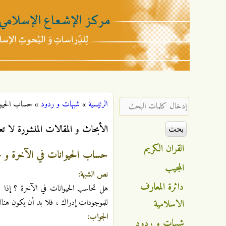
مركز
الإشعاع
‏إدخال كلمات البحث ‏
الرئيسية
»
شبهات و ردود
»
حساب الحيوا
أنت هنا
الإسلامي
الأبحاث و المقالات المنشورة لا تع
القران الكريم
حساب الحيوانات في الآخرة و عق
المجيب
نص الشبهة:
دائرة المعارف
هل تحاسب الحيوانات في الآخرة ؟ إذا 
الاسلامية
للموجودات إدراك ، فلا بد أن يكون هناك 
الجواب:
شبهات و ردود