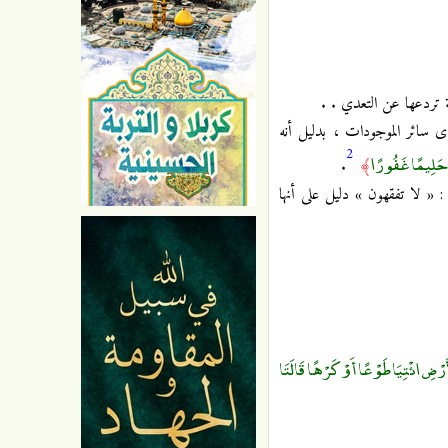
 تردعها عن التعدي . .
 سائر الموجودات ، بدليل أنه
2
انَ حَلِيمًا غَفُورًا
.
﴾
 « لا تفقهون » دليل على أنها
ْأَرْضِ ائْتِيَا طَوْعًا أَوْ كَرْهًا قَالَتَا