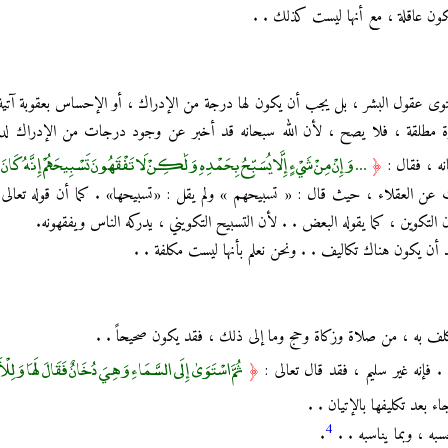
كون عاقلة ، مع أنها ليست كذلك . .
توى عقول البشر ، بل يجب أن يكون لها درجة من الإدراك ، أو الإحساس بعقوبة آتية
رة مطلقة ، فلا يصح ، لأن الله سبحانه قد أخبر عن وجود درجات من الإدراك لدى
... وَإِنْ مِنْ شَيْءٍ إِلَّا يُسَبِّحُ بِحَمْدِهِ وَلَٰكِنْ لَا تَفْقَهُونَ تَسْبِيحَهُمْ إِنَّهُ كَ
نه ، فقال :
﴿
ن العقلاء ، حيث قال : « تسبيحهم » ولم يقل : «تسبيحها» . كما أن قوله تعالى :
ن التكوين ، كما يقوله البعض . . لأن التسبيح التكويني ، يدركه الناس ويفقهونه.
أن يكون هناك تكاليف . . ونحن نعلم بأنها ليست مكلفة . .
 نكلف به ، من صلاة وزكاة وحج وما إلى ذلك ، فقد يكون صحيحاً . .
ثُمَّ اسْتَوَىٰ إِلَى السَّمَاءِ وَهِيَ دُخَانٌ فَقَالَ لَهَا وَلِل
. فإنه غير سليم ، فقد قال تعالى :
﴿
اء بعد تكليفها بالإتيان . .
4
ه ، وبما يناسبه . .
.