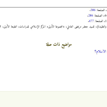
.
586
.
286
.
477
مواضيع ذات صلة
 الاسلام؟