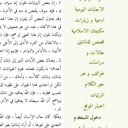
1 ـ إن بعض الروايات تقول: إنه سوف يقت
الاجابات اليومية
له ، فإنه سوف يقتص له منه في الآخرة . 
وقد يحاول البعض أن يقول: إن هذا الحدي
ادعية و زيارات
في هذا الاتجاه ، ضد من هو ضعيف لا يم
مكتبتك الاسلامية
ولكننا نقول: إن هذا المعنى لو صح، فإن ذ
قصص للناشئين
، والانتقال من الفرد الأدنى إلى الأعلى 
الأنبياء ، بالأوامر والزواجر ، فإنهم إ
مقالات و
2 ـ وهناك بعض الآيات تشير إلى ذلك أيضاً، كقوله تعالى:
دراسات
أحدهما: ما يكون طعامه لحوم الحيوانات ا
طرائف و عبر
بذلك، وذلك كالأسد ، وأمثاله . . من الح
خير الكلام
لكن لو اعتدى هذا الحيوان على نظيره الذي
بحسب فطرته . . فإن الله يعاقبه على ذلك 
المرئيات
وواضح: أن الله سبحانه لا يعاقبها في الآخر
اخبار الموقع
نار .
دخول المستخدم
وهكذا كان حال الإنسان أيضاً ، فإن الله
التعدي على غيرها ، أو أراد إماتتها بغير