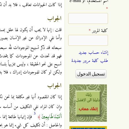
‏اسم المستخدم، أو e-mail
إذا كانت الحيوانات تعاقب ، فلا بد أن ت
*
الجواب
قلت : إنها لا يجب أن يكون لها عقل بمس
‏كلمة المرور ‏
*
وأما نفي الإدراك عن غير الإنسان بصو
سبحانه قد ذكر تسبيح الموجودات لله سبحا
إنشاء حساب جديد
فهو قد تحدث عن الموجودات كما يتحدث ع
طلب كلمة مرور جديدة
تسبح على نحو الحقيقة ، وليس تنزيهاً بلسا
ولكن لو كان للموجودات إدراك ، فلا بد 
الجواب
إذا كان المقصود أنها غير مكلفة بما نحن
وإن كان المراد نفي التكليف من أساسه . 
3
أَتَيْنَا طَائِعِينَ
﴾
فإن إتيانها طائعة إنما ج
والحاصل : أن تكليف كل شيء إنما هو بحسب