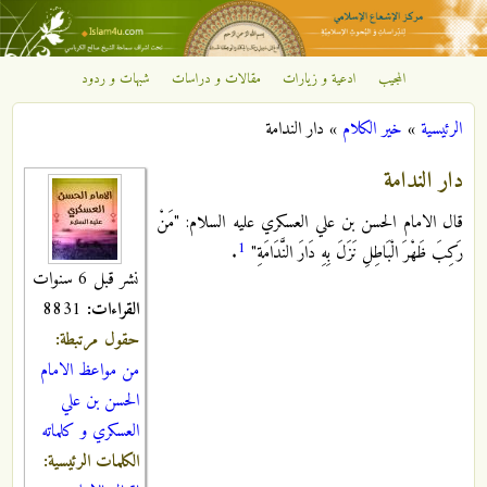
تجاوز إلى المحتوى الرئيسي
المجيب
ادعية و زيارات
مقالات و دراسات
شبهات و ردود
مركز
الرئيسية
»
خير الكلام
»
دار الندامة
الإشعاع
أنت هنا
دار الندامة
الإسلامي
قال الامام الحسن بن علي العسكري عليه السلام: "مَنْ
1
رَكِبَ ظَهْرَ الْبَاطِلِ‏ نَزَلَ بِهِ دَارَ النَّدَامَةِ"
.‏
نشر قبل 6 سنوات
القراءات:
8831
حقول مرتبطة:
من مواعظ الامام
الحسن بن علي
العسكري و كلماته
الكلمات الرئيسية: