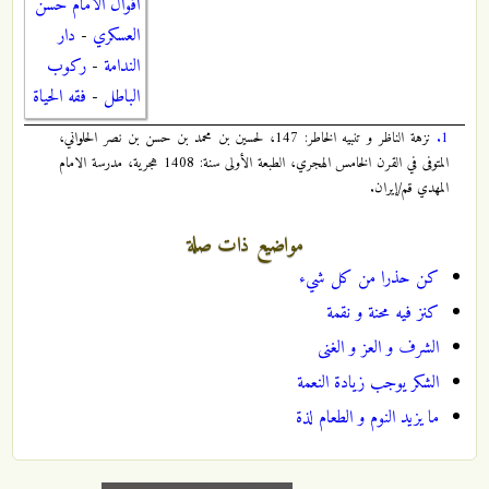
اقوال الامام حسن
العسكري
-
دار
الندامة
-
ركوب
الباطل
-
فقه الحياة
1.
نزهة الناظر و تنبيه الخاطر: 147، لحسين بن محمد بن حسن بن نصر الحلواني،
المتوفى في القرن الخامس الهجري، الطبعة الأولى سنة: 1408 هجرية، مدرسة الامام
المهدي قم/إيران.
مواضيع ذات صلة
كن حذرا من كل شيء
كنز فيه محنة و نقمة
الشرف و العز و الغنى
الشكر يوجب زيادة النعمة
ما يزيد النوم و الطعام لذة