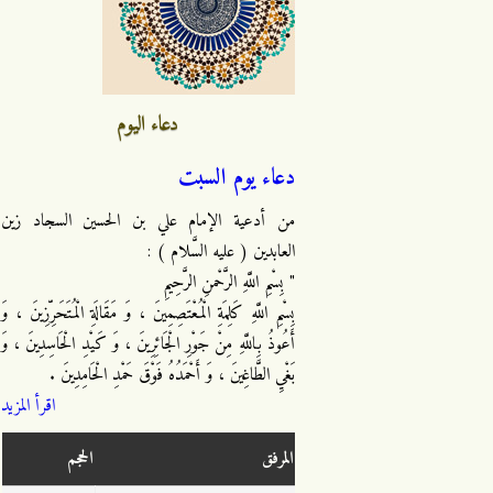
دعاء اليوم
دعاء يوم السبت
من أدعية الإمام علي بن الحسين السجاد زين
العابدين ( عليه السَّلام ) :
" بِسْمِ اللَّهِ الرَّحْمنِ الرَّحِيمِ
بِسْمِ اللَّهِ كَلِمَةِ الْمُعْتَصِمِينَ ، وَ مَقَالَةِ الْمُتَحَرِّزِينَ ، وَ
أَعُوذُ بِاللَّهِ مِنْ جَوْرِ الْجَائِرِينَ ، وَ كَيْدِ الْحَاسِدِينَ ، وَ
بَغْيِ الطَّاغِينَ ، وَ أَحْمَدُهُ فَوْقَ حَمْدِ الْحَامِدِينَ .
اقرأ المزيد
المرفق
الحجم