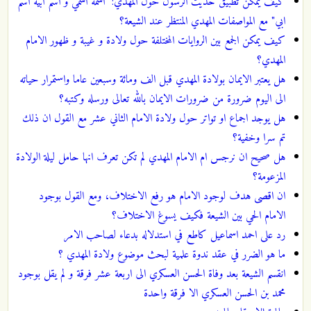
كيف يمكن تطبيق حديث الرسول حول المهدي: "اسمه اسمي و اسم ابيه اسم
ابي" مع المواصفات المهدي المنتظر عند الشيعة؟
كيف يمكن الجمع بين الروايات المختلفة حول ولادة و غيبة و ظهور الامام
المهدي؟
هل يعتبر الايمان بولادة المهدي قبل الف ومائة وسبعين عاما واستمرار حياته
الى اليوم ضرورة من ضرورات الايمان بالله تعالى ورسله وكتبه؟
هل يوجد اجماع او تواتر حول ولادة الامام الثاني عشر مع القول ان ذلك
تم سرا وخفية؟
هل صحيح ان نرجس ام الامام المهدي لم تكن تعرف انها حامل ليلة الولادة
المزعومة؟
ان اقصى هدف لوجود الامام هو رفع الاختلاف، ومع القول بوجود
الامام الحي بين الشيعة فكيف يسوغ الاختلاف؟
رد على احمد اسماعيل كاطع في استدلاله بدعاء لصاحب الامر
ما هو الضرر في عقد ندوة علمية لبحث موضوع ولادة المهدي ؟
انقسم الشيعة بعد وفاة الحسن العسكري الى اربعة عشر فرقة و لم يقل بوجود
محمد بن الحسن العسكري الا فرقة واحدة