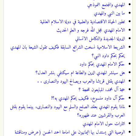
المهدي والمجتمع النموذجي
ما بين النبي والمهدي
تطور الحياة الاقتصادية والعلمية في دولة الاسلام العالمية
الامام المهدي عجل الله فرجه و العلم الحديث
الدولة الجديدة والتكامل الانساني
الشريعة الاسلامية نسخت الشرائع السابقة فكيف تقول الشيعة بان المهدي
يحكم بحكم داود النبي؟
حكم الامام المهدي بحكم داود
هل سينشر المهدي الدين والطاعة ام سيكتفي بنشر العدل؟
المهدي يقتل قريشا والعرب ويصالح اليهود والنصارى . .
حجة آل محمد، المبايعون للحجة ؟
حكم آل داود منسوخ، فكيف يحكم المهدي به؟!
لماذا يقوم المهدي بعقد الصلح والسلم مع اليهود والنصارى، بينما يقوم بقتل
العرب والقرشيين عند ظهوره؟
اثارات حول الامام المهدي
الوصية التي يستدل بها اليمانيون على امامة احمد الحسن (عرض ومناقشة