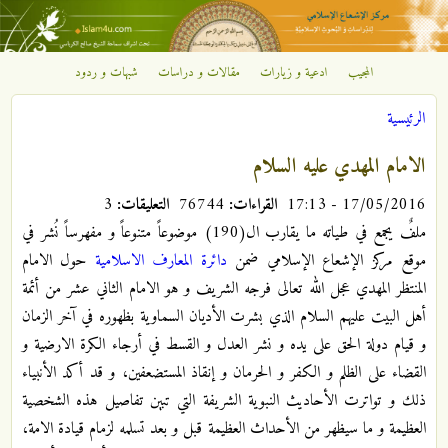
تجاوز إلى المحتوى الرئيسي
المجيب
ادعية و زيارات
مقالات و دراسات
شبهات و ردود
مركز
الرئيسية
الإشعاع
أنت هنا
الامام المهدي عليه السلام
الإسلامي
17/05/2016 - 17:13
القراءات:
76744
التعليقات:
3
ملفٌ يجمع في طياته ما يقارب ال(190) موضوعاً متنوعاً و مفهرساً نُشر في
موقع مركز الإشعاع الإسلامي ضمن
دائرة المعارف الاسلامية
حول الامام
المنتظر المهدي عجل الله تعالى فرجه الشريف و هو الامام الثاني عشر من أئمة
أهل البيت عليهم السلام الذي بشرت الأديان السماوية بظهوره في آخر الزمان
و قيام دولة الحق على يده و نشر العدل و القسط في أرجاء الكرة الارضية و
القضاء على الظلم و الكفر و الحرمان و إنقاذ المستضعفين، و قد أكد الأنبياء
ذلك و تواترت الأحاديث النبوية الشريفة التي تبين تفاصيل هذه الشخصية
العظيمة و ما سيظهر من الأحداث العظيمة قبل و بعد تسلمه لزمام قيادة الامة،