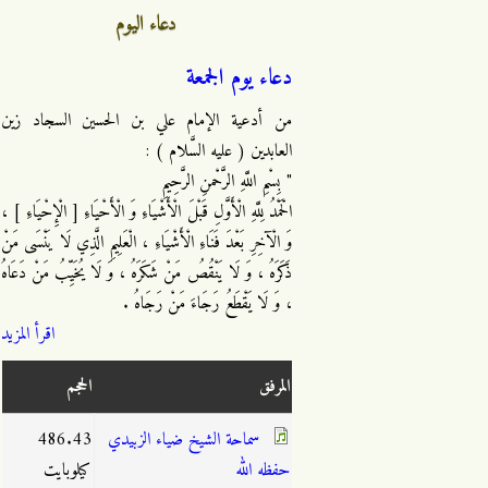
دعاء اليوم
دعاء يوم الجمعة
من أدعية الإمام علي بن الحسين السجاد زين
العابدين ( عليه السَّلام ) :
" بِسْمِ اللَّهِ الرَّحْمنِ الرَّحِيمِ
الْحَمْدُ لِلَّهِ الْأَوَّلِ قَبْلَ الْأَشْيَاءِ وَ الْأَحْيَاءِ [ الْإِحْيَاءِ ] ،
وَ الْآخِرِ بَعْدَ فَنَاءِ الْأَشْيَاءِ ، الْعَلِيمِ الَّذِي لَا يَنْسَى مَنْ
ذَكَرَهُ ، وَ لَا يَنْقُصُ مَنْ شَكَرَهُ ، وَ لَا يُخَيِّبُ مَنْ دَعَاهُ
، وَ لَا يَقْطَعُ رَجَاءَ مَنْ رَجَاهُ .
اقرأ المزيد
المرفق
الحجم
سماحة الشيخ ضياء الزبيدي
486.43
حفظه الله
كيلوبايت