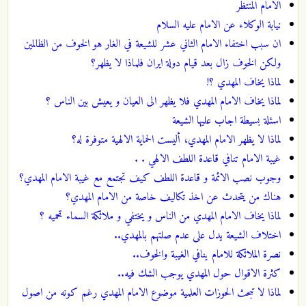
الامام المنتظر
نيابة الوكلاء عن الامام عليه السلام
ان سبب اختفاء الامام الثاني عشر للشيعة في الغار هو الخوف من الظالمين
ولكن الخوف زال بعد قيام دولة ايران فلماذا لا يظهر؟
لماذا يخاف المهدي ؟!
لماذا يخاف الامام المهدي فلا يظهر الى العيان و يعيش بين الناس ؟
اسئلة بسيطة اجاب عليها الشيعة
لماذا لا يظهر الامام المهدي، أليست الحماية الالهية متوفرة له؟
غيبة الامام تنافي قاعدة اللطف الالهي . .
وجوب نصب الائمة و قاعدة اللطف كيف تجتمع مع غيبة الامام المهدي؟
هناك من يتحدث عن اخذ تكاليف خاصة من الامام المهدي؟
لماذا يخاف الامام المهدي من الناس و يختفي و ملائكة السماء تحميه ؟
اختلاف الشيعة يدل على عدم صلتهم بالمهدي..
نصرة الملائكة للامام ينافي الغيبة والخوف..
كثرة الاقوال حول المهدي يوجب الشك فيه..
لماذا لا تبحث الحوزات العلمية موضوع الامام المهدي رغم كونه من اصول