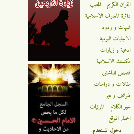
القران الكريم
المجيب
دائرة المعارف الاسلامية
شبهات و ردود
الاجابات اليومية
ادعية و زيارات
مكتبتك الاسلامية
قصص للناشئين
مقالات و دراسات
طرائف و عبر
خير الكلام
المرئيات
اخبار الموقع
دخول المستخدم