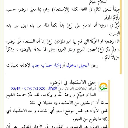
السلام عليكم
طِبقاً للمعنى الثاني في اللغة لكلمة (الإستنجاء) وهي بما معنى الوضوء حسب
رأيكم الموقر
ذُكِرَ في الرواية أن الامام علي (ع) بدأ بكفأ الماء من يده اليمنى على يده
اليسرى
فما الوضعية او الحركة التي قام بها امير المؤمنين (ع) بما أن الستنجاء هوَ الوضوء
، ولمَ ذكر (ع)تحصين الفرج وستر العورة وهل لها علاقة بالوضوء ، وشكراً
جزيلاً لكم .
يرجى
تسجيل الدخول
أو
إنشاء حساب جديد
لإضافة تعليقات
معنى الاستنجاء في الوضوء
أضافه
العلاقات العامة...
في
الثلاثاء, 07/07/2020 - 05:49
السلام عليكم و رحمة الله و بركاته.. لقد ذكر سماحة الشيخ
سابقا أن " إستنجى من الاستنجاء وله معنيان في اللغة
المعنى الأول: هو غسل موضع النجو أي الغائط، و منه الاستنجاء أي
إزالة ما يخرج من النجو.
المعنى الثاني: هو الوضوء.
و المقصود في الدعاء المذكور هو أن