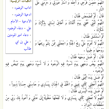
الكلمات الرئيسية:
اللَّهُمَّ حَصِّنْ فَرْجِي وَ أَعِفَّهُ وَ اسْتُرْ عَوْرَتِي وَ حَرِّمْنِي عَلَى
اداب الوضوء
-
النَّارِ .
ادعية الوضوء
-
قَالَ : ثُمَّ تَمَضْمَضَ فَقَالَ :
الادعية
-
الامام
اللَّهُمَّ لَقِّنِّي حُجَّتِي يَوْمَ أَلْقَاكَ وَ أَطْلِقْ لِسَانِي بِذِكْرِكَ وَ
علي
-
دعاء الوضوء
شُكْرِكَ .
-
دعاء امير المومنين
ثُمَّ اسْتَنْشَقَ فَقَالَ :
-
علي بن ابي
اللَّهُمَّ لَا تُحَرِّمْ عَلَيَّ رِيحَ الْجَنَّةِ وَ اجْعَلْنِي مِمَّنْ يَشَمُّ رِيحَهَا وَ
طالب
رَوْحَهَا وَ طِيبَهَا .
قَالَ : ثُمَّ غَسَلَ وَجْهَهُ فَقَالَ :
اللَّهُمَّ بَيِّضْ وَجْهِي يَوْمَ تَسْوَدُّ فِيهِ الْوُجُوهُ وَ لَا تُسَوِّدْ وَجْهِي يَوْمَ تَبْيَضُّ فِيهِ
الْوُجُوهُ .
ثُمَّ غَسَلَ يَدَهُ الْيُمْنَى فَقَالَ :
اللَّهُمَّ أَعْطِنِي كِتَابِي بِيَمِينِي وَ الْخُلْدَ فِي الْجِنَانِ بِيَسَارِي وَ حَاسِبْنِي حِسَاباً يَسِيراً .
ثُمَّ غَسَلَ يَدَهُ الْيُسْرَى فَقَالَ :
اللَّهُمَّ لَا تُعْطِنِي كِتَابِي بِيَسَارِي وَ لَا تَجْعَلْهَا مَغْلُولَةً إِلَى عُنُقِي وَ أَعُوذُ بِكَ رَبِّي مِنْ
مُقَطَّعَاتِ النِّيرَانِ .