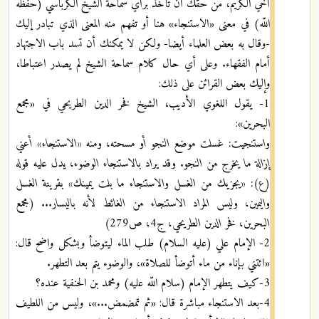
أخي الكريم، من حقك أن تأخذ برأي سماحة الشيخ الكرباسي (حفظه
اللّه) في معنى «الاستنجاء» هنا أو تفهم منه المعنى الذي تبادر إليك
-وقال به بعض العلماء أيضا- ولكن لا يمكنك أن تسد باب الاجتهاد
أمام الفقهاء. وعلى أي حال كلام سماحة الشيخ لم يصدر اعتباطا،
وإليك بعض القرائن على ذلك:
1- يقول اللغوي الأديب، الشيخ فخر الدين الطريحي في «مجمع
البحرين»:
واستنجيت: غسلت موضع النجو أو مسحته، ومنه «الاستنجاء» أعني
إزالة ما يخرج من النجو. وقد يراد بالاستنجاء الوضوء، يدل عليه قوله
(ع): «يجزيك من الغسل والاستنجاء ما بلت يمينك» بقرينة الغسل
واليمين، وليس المراد الاستنجاء من الغائط لأنه باليسار... (مجمع
البحرين، فخر الدين الطريحي، ج4، ص279)
2- الإمام علي (عليه السلام) طلب الماء ليتوضأ وبشكل واضح قال:
«ائتني بإناء من ماء أتوضأ للصلاة»، والوضوء يتم بعد التطهر.
3-كيف يتطهر الإمام (سلام اللّه عليه) ومحمد بن الحنفية عنده؟
4-بعد الاستنجاء مباشرة قال: «ثم تمضمض...»، وليس من اللطيف