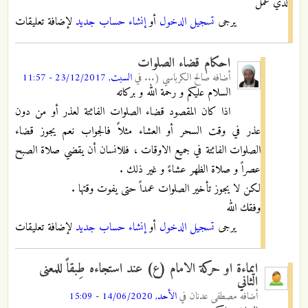
لدي عمل
يرجى
تسجيل الدخول
أو
إنشاء حساب جديد
لإضافة تعليقات
احكام قضاء الصلوات
أضافه
صالح الكرباسي (...
في
السبت, 23/12/2017 - 11:57
السلام عليكم و رحمة الله و بركاته
اذا كان المقصود قضاء الصلوات الفائتة لعذر أو من دون
عذر في وقت السحر أو العشاء مثلاً فالجواب نعم يجوز قضاء
الصلوات الفائتة في جميع الاوقات ، فللانسان أن يقضي صلاة الصبح
عصراً و صلاة الظهر عشاءً و غير ذلك .
لكن لا يجوز تأخير الصلوات عمداً حتى يفوت وقتها .
وفقك الله
يرجى
تسجيل الدخول
أو
إنشاء حساب جديد
لإضافة تعليقات
ايماءة او حركة الامام (ع) عند استجاءه طِبقاً للمعنى
الثاني
أضافه
مصطفى عدنان
في
الأحد, 14/06/2020 - 15:09