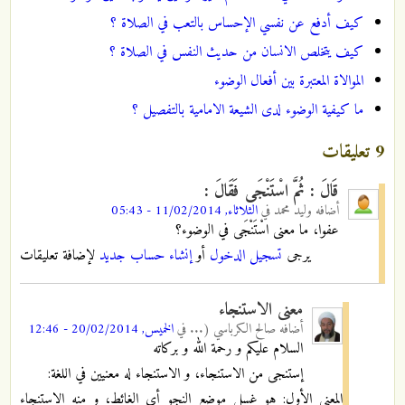
كيف أدفع عن نفسي الإحساس بالتعب في الصلاة ؟
كيف يتخلص الانسان من حديث النفس في الصلاة ؟
الموالاة المعتبرة بين أفعال الوضوء
ما كيفية الوضوء لدى الشيعة الامامية بالتفصيل ؟
9 تعليقات
قَالَ : ثُمَّ اسْتَنْجَى فَقَالَ :
أضافه
وليد محمد
في
الثلاثاء, 11/02/2014 - 05:43
عفوا، ما معنى اسْتَنْجَى في الوضوء؟
يرجى
تسجيل الدخول
أو
إنشاء حساب جديد
لإضافة تعليقات
معنى الاستنجاء
أضافه
صالح الكرباسي (...
في
الخميس, 20/02/2014 - 12:46
السلام عليكم و رحمة الله و بركاته
إستنجى من الاستنجاء، و الاستنجاء له معنيين في اللغة:
المعنى الأول: هو غسل موضع النجو أي الغائط، و منه الاستنجاء