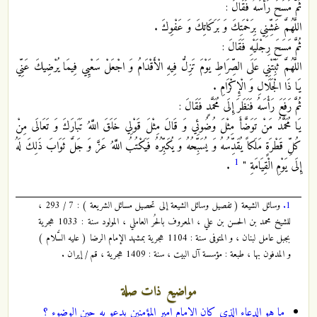
ثُمَّ مَسَحَ رَأْسَهُ فَقَالَ :
اللَّهُمَّ غَشِّنِي بِرَحْمَتِكَ وَ بَرَكَاتِكَ وَ عَفْوِكَ .
ثُمَّ مَسَحَ رِجْلَيْهِ فَقَالَ :
اللَّهُمَّ ثَبِّتْنِي عَلَى الصِّرَاطِ يَوْمَ تَزِلُّ فِيهِ الْأَقْدَامُ وَ اجْعَلْ سَعْيِي فِيمَا يُرْضِيكَ عَنِّي
يَا ذَا الْجَلَالِ وَ الْإِكْرَامِ .
ثُمَّ رَفَعَ رَأْسَهُ فَنَظَرَ إِلَى مُحَمَّدٍ فَقَالَ :
يَا مُحَمَّدُ مَنْ تَوَضَّأَ مِثْلَ وُضُوئِي وَ قَالَ مِثْلَ قَوْلِي خَلَقَ اللَّهُ تَبَارَكَ وَ تَعَالَى مِنْ
كُلِّ قَطْرَةٍ مَلَكاً يُقَدِّسُهُ وَ يُسَبِّحُهُ وَ يُكَبِّرُهُ فَيَكْتُبُ اللَّهُ عَزَّ وَ جَلَّ ثَوَابَ ذَلِكَ لَهُ
1
إِلَى يَوْمِ الْقِيَامَةِ "
.
1.
وسائل الشيعة ( تفصيل وسائل الشيعة إلى تحصيل مسائل الشريعة ) : 7 / 293 ،
للشيخ محمد بن الحسن بن علي ، المعروف بالحُر العاملي ، المولود سنة : 1033 هجرية
بجبل عامل لبنان ، و المتوفى سنة : 1104 هجرية بمشهد الإمام الرضا ( عليه السَّلام )
و المدفون بها ، طبعة : مؤسسة آل البيت ، سنة : 1409 هجرية ، قم / إيران .
مواضيع ذات صلة
ما هو الدعاء الذي كان الامام امير المؤمنين يدعو به حين الوضوء ؟