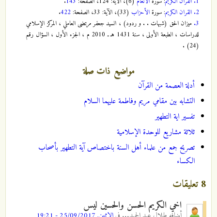
1.
القران الكريم
: سورة
الأنعام
(6)، الآية: 124، الصفحة:
143
.
2.
القران الكريم
: سورة
الأحزاب
(33)، الآية: 33، الصفحة:
422
.
3.
ميزان الحق (شبهات . . و ردود) ، السيد جعفر مرتضى العاملي ، المركز الإسلامي
للدراسات ، الطبعة الأولى ، سنة 1431 هـ ـ 2010 م ، الجزء الأول ، السؤال رقم
(24) .
مواضيع ذات صلة
أدلة العصمة من القرآن
التشابه بين مقامي مريم وفاطمة عليهما السلام
تفسير اية التطهير
ثلاثة مشاريع للوحدة الإسلامية
تصريح جمع من علماء أهل السنة باختصاص آية التطهير بأصحاب
الكساء
8 تعليقات
اخي الكريم الحسن والحسين ليس
أضافه
طلال عبد الحميد...
في
الاثنين, 25/09/2017 - 19:21