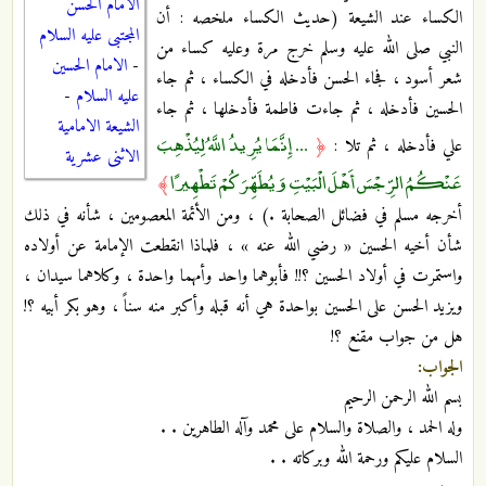
الامام الحسن
الكساء عند الشيعة (حديث الكساء ملخصه : أن
المجتبى عليه السلام
النبي صلى الله عليه وسلم خرج مرة وعليه كساء من
-
الامام الحسين
شعر أسود ، فجاء الحسن فأدخله في الكساء ، ثم جاء
عليه السلام
-
الحسين فأدخله ، ثم جاءت فاطمة فأدخلها ، ثم جاء
الشيعة الامامية
... إِنَّمَا يُرِيدُ اللَّهُ لِيُذْهِبَ
علي فأدخله ، ثم تلا :
﴿
الاثنى عشرية
عَنْكُمُ الرِّجْسَ أَهْلَ الْبَيْتِ وَيُطَهِّرَكُمْ تَطْهِيرًا
﴾
أخرجه مسلم في فضائل الصحابة .) ، ومن الأئمة المعصومين ، شأنه في ذلك
شأن أخيه الحسين « رضي الله عنه » ، فلماذا انقطعت الإمامة عن أولاده
واستمرت في أولاد الحسين ؟!! فأبوهما واحد وأمهما واحدة ، وكلاهما سيدان ،
ويزيد الحسن على الحسين بواحدة هي أنه قبله وأكبر منه سناً ، وهو بكر أبيه ؟!
هل من جواب مقنع ؟!
الجواب:
بسم الله الرحمن الرحيم
وله الحمد ، والصلاة والسلام على محمد وآله الطاهرين . .
السلام عليكم ورحمة الله وبركاته . .