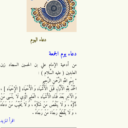
دعاء اليوم
دعاء يوم الجمعة
من أدعية الإمام علي بن الحسين السجاد زين
العابدين ( عليه السَّلام ) :
" بِسْمِ اللَّهِ الرَّحْمنِ الرَّحِيمِ
الْحَمْدُ لِلَّهِ الْأَوَّلِ قَبْلَ الْأَشْيَاءِ وَ الْأَحْيَاءِ [ الْإِحْيَاءِ ] ،
وَ الْآخِرِ بَعْدَ فَنَاءِ الْأَشْيَاءِ ، الْعَلِيمِ الَّذِي لَا يَنْسَى مَنْ
ذَكَرَهُ ، وَ لَا يَنْقُصُ مَنْ شَكَرَهُ ، وَ لَا يُخَيِّبُ مَنْ دَعَاهُ
، وَ لَا يَقْطَعُ رَجَاءَ مَنْ رَجَاهُ .
اقرأ المزيد