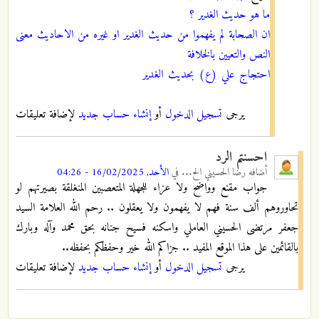
ما هو حديث الغدير ؟
ان الصحابة لم يفهموا من حديث الغدير او غيره من الاحاديث معنى
النص والتعيين بالخلافة
احتجاج علي (ع) بحديث الغدير
يرجى
تسجيل الدخول
أو
إنشاء حساب جديد
لإضافة تعليقات
احسنتم الرد
أضافه
رضا الحسيني الح...
في
الأحد, 16/02/2025 - 04:26
جواب مقنع وواضح ولا عزاء للجهلة المتعصبين المنغلقة بصيرتهم لو
تحاوروهم ألف سنة فهم لا يفهمون ولا يعقلون .. رحم الله العلامة السيد
جعفر مرتضى الحسيني العاملي واسكنه فسيح جنانه بحق محمد وآله وبارك
بالقائمين على هذا الموقع المفيد .. جزاكم الله خير وحفظكم بحفظه..
يرجى
تسجيل الدخول
أو
إنشاء حساب جديد
لإضافة تعليقات