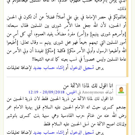
الذي يؤمن بالإمامية حسب مفهومها عندكم، أما عامة المسلمين فيخالفونكم في
ذلك.
يخالفونكم في حصر الإمامة في بني عليٍ أصلاً! فضلاً عن أن تكون في الحسن
أو الحسين؛ لأن الله جعل هذا الأمر شورى بين المسلمين فقال سبحانه:
{وأمرهم شورى بينهم} و(أمر) مفردٌ مضافٌ يفيد العموم، أي كل أمرٍ من
أمور المسلمين التي تهمهم جميعاً فهو محل شورى بينهم .. وقال تعالى: {أطيعوا
الله وأطيعوا الرسول وأولي الأمر منكم} فكلمة {منكم} تفيدنا أن ولي الأمر من
عامة المسلمين وليس محصوراً في نسب بعينه كما تدعيه الشيعة!!
يرجى
تسجيل الدخول
أو
إنشاء حساب جديد
لإضافة تعليقات
انا اقول لك لماذا الائمة من
أضافه
Anonymous
في
الخميس, 20/09/2018 - 12:19
انا اقول لك لماذا الائمة من ذرية الحسين فقط لان ذرية الحسين من
جدهم كسرى حيث انه الامام الحسين عليه السلام قبل بهدية الامام عمر
رض الله عنه من غنائم حرب القادسية وهي سبية بنت كسرى بانوشهر
ولذلك اصبح الائمة من نسل الحسين عليه السلام فقط
يرجى
تسجيل الدخول
أو
إنشاء حساب جديد
لإضافة تعليقات