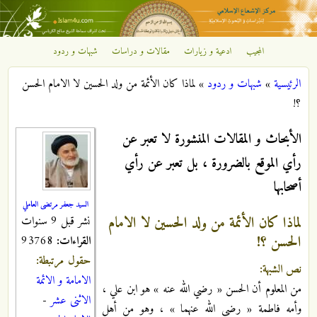
تجاوز إلى المحتوى الرئيسي
المجيب
ادعية و زيارات
مقالات و دراسات
شبهات و ردود
مركز
الرئيسية
»
شبهات و ردود
»
لماذا كان الأئمة من ولد الحسين لا الامام الحسن
الإشعاع
أنت هنا
؟!
الإسلامي
الأبحاث و المقالات المنشورة لا تعبر عن
رأي الموقع بالضرورة ، بل تعبر عن رأي
أصحابها
السيد جعفر مرتضى العاملي
لماذا كان الأئمة من ولد الحسين لا الامام
نشر قبل 9 سنوات
الحسن ؟!
القراءات:
93768
حقول مرتبطة:
نص الشبهة:
الامامة و الائمة
من المعلوم أن الحسن « رضي الله عنه » هو ابن علي ،
الاثنى عشر
-
وأمه فاطمة « رضي الله عنهما » ، وهو من أهل