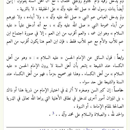
ولم يدخل رقية وأم كلثوم زوجتي عثمان ، مع أن أهل السنة يقولون : إنهن
أيضاً بنات رسول الله « صلى الله عليه وآله » على الحقيقة ، لا بالتربية .
ولم يدخل العباس عم النبي « صلى الله عليه وآله » ، ولا أبناءه ، ولا غيرهم
من أبناء عمومة النبي « صلى الله عليه وآله » ، مع أنه أدخل علياً « عليه
السلام » وهو ابن عمه ، والعم أقرب من ابن العم . إلا في صورة اجتماع ابن
عم للأب والأم مع عم للأب فقط ، فإن ابن العم هنا يكون أقرب من العم
.
رابعاً
: قول السائل عن الإمام الحسن « عليه السلام » : « وهو من أهل
الكساء عند الشيعة » يشعر بأن أهل السنة لا يرون الإمام الحسن « عليه
السلام » من أهل الكساء . وهذا غير صحيح جزماً ، فهو من أهل الكساء عند
السنة والشيعة على حد سواء .
خامساً
: إن كبر السن وصغره لا أثر له في اختيار الإمام من ذرية هذا أو ذاك
، بل الميزان أمور أخرى تدخل في نطاق الأهلية التي يراها الله تعالى في الذرية
الصالحة لمقام الإمامة ، أو النبوة .
3
والحمد لله ، والصلاة والسلام على محمد وآله . .
.