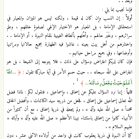
وبعد . .
فإننا نجيب بما يلي :
أولاً
: إن النسب وإن كان له قيمة ، ولكنه ليس هو الميزان والمعيار في
استحقاق الإمامة ، بل المعيار هو الاختيار الإلهي لصفوةٍ خلقهم ، وعلم
سرائرهم ، وخَبَر حالهم ، وأهَّلهم بألطافه الغيبية لمقام النبوة ، أو الإمامة . .
واختارهم من أهل بيت بعينه ، عاشوا فيه الطهارة بجميع حالاتها ومراتبها
وأوضاعها ، وفي جميع مراحل حياتهم .
فإن كان لديكم اعتراض وسؤال على ذلك ، فلا يتوجه إلى الشيعة ، بل هو
... اللَّهُ
اعتراض على الله سبحانه . . حيث حسم الأمر في آية مباركة تقول :
﴿
1
أَعْلَمُ حَيْثُ يَجْعَلُ رِسَالَتَهُ ...
.
﴾
ثانياً
: إننا نرد السؤال عليكم عن إسحاق ، وإسماعيل ، فنقول لكم : لماذا فضل
الله تعالى إسماعيل على إسحاق ، فجعل من ذريته سيد الكائنات ، وأفضل الخلق
محمداً « صلى الله عليه وآله » ، ولم يجعله في ذرية إسحاق ، مع أن كثيراً من
الأنبياء كانوا من إسحاق باستثناء نبينا الأعظم « صلى الله عليه وآله » وآبائه «
عليهم السلام » .
كما أن النبوة في ذرية يعقوب كانت في واحد من أولاده الاثني عشر ، دون