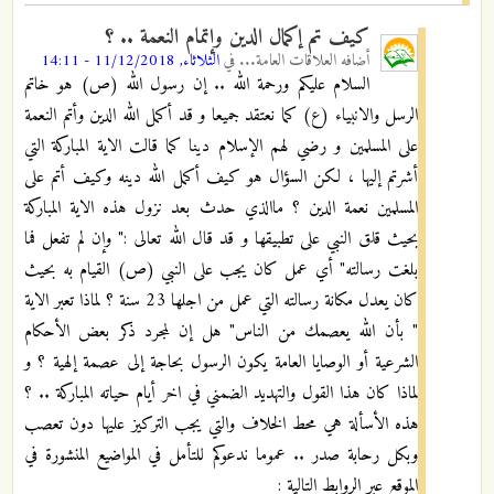
كيف تم إكمال الدين وإتمام النعمة .. ؟
أضافه
العلاقات العامة...
في
الثلاثاء, 11/12/2018 - 14:11
السلام علیکم ورحمة الله .. إن رسول الله (ص) هو خاتم
الرسل والانبياء (ع) كما نعتقد جميعا و قد أكمل الله الدين وأتم النعمة
على المسلمين و رضي لهم الإسلام دينا كما قالت الاية المباركة التي
أشرتم إليها ، لكن السؤال هو كيف أكمل الله دينه وكيف أتم على
المسلمين نعمة الدين ؟ ماالذي حدث بعد نزول هذه الاية المباركة
بحيث قلق النبي على تطبيقها و قد قال الله تعالى :" وإن لم تفعل فما
بلغت رسالته" أي عمل كان يجب على النبي (ص) القيام به بحيث
كان يعدل مكانة رسالته التي عمل من اجلها 23 سنة ؟ لماذا تعبر الاية
" بأن الله يعصمك من الناس" هل إن لمجرد ذكر بعض الأحكام
الشرعية أو الوصايا العامة يكون الرسول بحاجة إلى عصمة إلهية ؟ و
لماذا كان هذا القول والتهديد الضمني في اخر أيام حياته المباركة .. ؟
هذه الأسألة هي محط الخلاف والتي يجب التركيز عليها دون تعصب
وبكل رحابة صدر .. عموما ندعوكم للتأمل في المواضيع المنشورة في
الموقع عبر الروابط التالية :