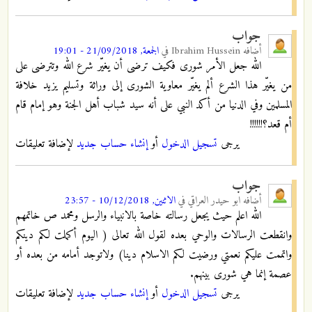
جواب
أضافه
Ibrahim Hussein
في
الجمعة, 21/09/2018 - 19:01
الله جعل الأمر شورى فكيف ترضى أن يغيّر شرع الله وتترضى على
من يغيّر هذا الشرع ألم يغيّر معاوية الشورى إلى وراثة وتسليم يزيد خلافة
المسلمين وفي الدنيا من أكد النبي على أنه سيد شباب أهل الجنة وهو إمام قام
أم قعد؟!!!!!!
يرجى
تسجيل الدخول
أو
إنشاء حساب جديد
لإضافة تعليقات
جواب
أضافه
ابو حيدر العراقي
في
الاثنين, 10/12/2018 - 23:57
الله اعلم حيث يجعل رسالته خاصة بالانبياء والرسل ومحمد ص خاتمهم
وانقطعت الرسالات والوحي بعده لقول الله تعالى ( اليوم أكملت لكم دينكم
واتممت عليكم نعمتي ورضيت لكم الاسلام دينا) ولاتوجد أمامه من بعده أو
عصمة إنما هي شورى بينهم.
يرجى
تسجيل الدخول
أو
إنشاء حساب جديد
لإضافة تعليقات