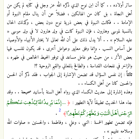
سائر أولاده . . كما أن ابن نوح الذي ذكره الله عز وجل في كتابه لم يكن من
أهل النجاة ، بل كان من الهالكين ، فضلاً عن أن ينال مقام النبوة أو
الإمامة . . فكانت النبوة في بعض ذرية نوح دون بعض ، وكذلك الحال
بالنسبة لموسى وهارون ، فإن النبوة كانت في ولد هارون لا في ولد موسى «
عليه السلام » . . ألا يدل ذلك على أن الله تعالى لا يختار الأنبياء والأوصياء
على أساس النسب . وإنما وفق معايير وعوامل أخرى ، قد يكون للنسب فيها
بعض الأثر ، من حيث هو عامل مساعد في توفير المحيط الخالص في طهره ،
والزاخر في نفحات القداسة ، والطافح بالمعاني والقيم الروحية ؟!
ثالثاً
: إن نفس السؤال قد تضمن الإشارة إلى الجواب ، فقد ذكر أن الحسن
والحسين كانا من أهل الكساء . .
وهذه إشارة إلى حديث الكساء الذي رواه أهل السنة بأسانيد صحيحة . . وقد
... إِنَّمَا يُرِيدُ اللَّهُ لِيُذْهِبَ عَنْكُمُ
جاء هذا الحديث تطبيقاً لآية التطهير :
﴿
2
الرِّجْسَ أَهْلَ الْبَيْتِ وَيُطَهِّرَكُمْ تَطْهِيرًا
.
﴾
فإنه تضمن تطهير الخمسة : النبي ، وعلي ، وفاطمة ، والحسنين « صلوات الله
وسلامه عليهم » .