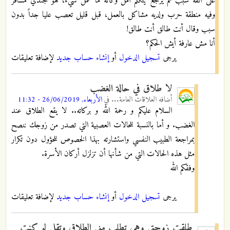
على أتفه سبب ثم يرجع يتكلم امل وكأنه ما عمل شيء، هو جندي مسافر
وفيه منطقة حرب ولديه مشاكل بالعمل، قبل قليل تعصب عليا جداً بدون
سبب وقال أنت طالق أنت طالق!
أنا مش عارفة أيش الحكم؟
يرجى
تسجيل الدخول
أو
إنشاء حساب جديد
لإضافة تعليقات
لا طلاق في حالة الغضب
أضافه
العلاقات العامة...
في
الأربعاء, 26/06/2019 - 11:32
السلام عليكم و رحمة الله و بركاته.. لا يقع الطلاق عند
الغضب. و أما بالنسبة للحالات العصبية التي تصدر من زوجك ننصح
بمراجعة الطبيب النفسي واستشارته بهذا الخصوص للحؤول دون تكرار
مثل هذه الحالات التي من شأنها أن تزلزل أركان الأسرة.
وفقكم الله
يرجى
تسجيل الدخول
أو
إنشاء حساب جديد
لإضافة تعليقات
طلقت زوجتي وهي تطلب مني الطلاق وتقلي لو كنت