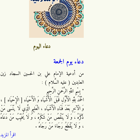
دعاء اليوم
دعاء يوم الجمعة
من أدعية الإمام علي بن الحسين السجاد زين
العابدين ( عليه السَّلام ) :
" بِسْمِ اللَّهِ الرَّحْمنِ الرَّحِيمِ
الْحَمْدُ لِلَّهِ الْأَوَّلِ قَبْلَ الْأَشْيَاءِ وَ الْأَحْيَاءِ [ الْإِحْيَاءِ ] ،
وَ الْآخِرِ بَعْدَ فَنَاءِ الْأَشْيَاءِ ، الْعَلِيمِ الَّذِي لَا يَنْسَى مَنْ
ذَكَرَهُ ، وَ لَا يَنْقُصُ مَنْ شَكَرَهُ ، وَ لَا يُخَيِّبُ مَنْ دَعَاهُ
، وَ لَا يَقْطَعُ رَجَاءَ مَنْ رَجَاهُ .
اقرأ المزيد