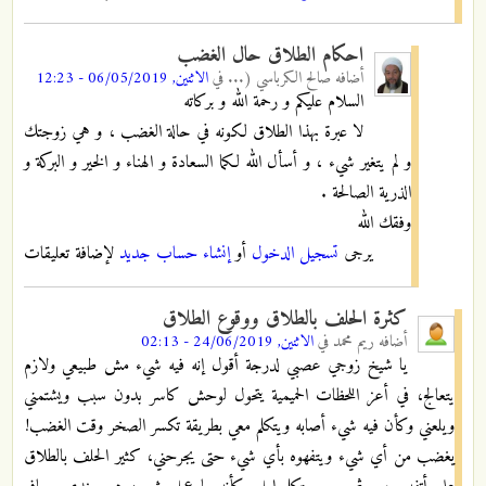
احكام الطلاق حال الغضب
أضافه
صالح الكرباسي (...
في
الاثنين, 06/05/2019 - 12:23
السلام عليكم و رحمة الله و بركاته
لا عبرة بهذا الطلاق لكونه في حالة الغضب ، و هي زوجتك
و لم يتغير شيء ، و أسأل الله لكما السعادة و الهناء و الخير و البركة و
الذرية الصالحة .
وفقك الله
يرجى
تسجيل الدخول
أو
إنشاء حساب جديد
لإضافة تعليقات
كثرة الحلف بالطلاق ووقوع الطلاق
أضافه
ريم محمد
في
الاثنين, 24/06/2019 - 02:13
يا شيخ زوجي عصبي لدرجة أقول إنه فيه شيء مش طبيعي ولازم
يتعالج، في أعز اللحظات الحميمية يتحول لوحش كاسر بدون سبب ويشتمني
ويلعني وكأن فيه شيء أصابه ويتكلم معي بطريقة تكسر الصخر وقت الغضب!
يغضب من أي شيء ويتفهوه بأي شيء حتى يجرحني، كثير الحلف بالطلاق