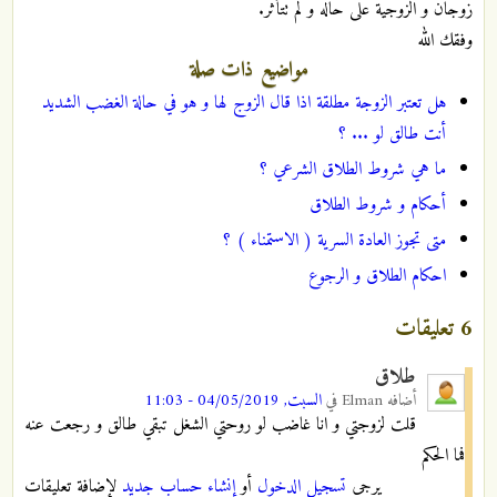
زوجان و الزوجية على حاله و لم تتأثر.
وفقك الله
مواضيع ذات صلة
هل تعتبر الزوجة مطلقة اذا قال الزوج لها و هو في حالة الغضب الشديد
أنت طالق لو ... ؟
ما هي شروط الطلاق الشرعي ؟
أحكام و شروط الطلاق
متى تجوز العادة السرية ( الاستمناء ) ؟
احكام الطلاق و الرجوع
6 تعليقات
طلاق
أضافه
Elman
في
السبت, 04/05/2019 - 11:03
قلت لزوجتي و انا غاضب لو روحتي الشغل تبقي طالق و رجعت عنه
فما الحكم
يرجى
تسجيل الدخول
أو
إنشاء حساب جديد
لإضافة تعليقات