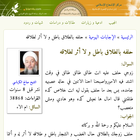
تجاوز إلى المحتوى الرئيسي
المجيب
ادعية و زيارات
مقالات و دراسات
شبهات و ردود
مركز
الرئيسية
»
الإجابات اليومية
»
حلفه بالطلاق باطل و لا أثر لطلاقه
الإشعاع
أنت هنا
حلفه بالطلاق باطل و لا أثر لطلاقه
الإسلامي
السوال:
زوجي حلف عليه انت طالق طالق طالق في وقت
اشتد فيه الامورواصبحنا احنا الاتنين في حاله عصبيه
الشيخ صالح الكرباسي
نشر قبل 8 سنوات
جامده. بس بعد ما حلف بقول ليه انت خلاص كده
القراءات:
38868
طلقتني قال امال ها نعيش كده وهو هادي ومش
السائل:
ام الاء
متعصب؟
الجواب:
السلام عليكم و رحمة الله و بركاته
حلف زوجك بالطلاق حال الغضب و الشجار باطل و طلاقه لا أثر له و أنتما