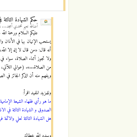
حكم الشهادة الثالثة ف
أضافه
نعيم محمدي أمجد...
ف
عليكم السلام ورحمة اللّه و
يستحب الإتيان بها في الأذان وال
أنه قال: «من قال لا إله إلا اللّه، مح
ولا تجوز أثناء الصلاة، سواء في
من الصلاة...». (عوالي اللآلي، ج2، ص2
ويفهم منه أن الذكر الجائز في الص
وللمزيد المفيد اقرأ:
ما هو رأي فقهاء الشيعة الإمامية ب
الصدوق و الشهادة الثالثة في الاذ
هل الشهادة الثالثة لعلي والائمة 
وسدد اللّه خطاك