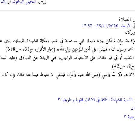
يرجى
تسجيل الدخول
أو
إنشا
ي الصلاة
ي
الأربعاء, 25/11/2020 - 17:57
بركاته
إقامة، وإن لم تكن جزءا منهما؛ فهي مستحبة في نفسها ومكملة للشهادة بالرسالة. روي عن
مد رسول اللّه، فليقل علي أمير المؤمنين ولي اللّه» (بحار الأنوار، ج38، ص318)
 التشهد أو في غير ذلك، على الاحتياط الواجب؛ ففي الرواية عن الصادق (عليه السلام)
4)
لاة هو ذكر اللّه والنبي (صلى اللّه عليه وآله)، فينبغي الاحتياط فيما عدا ذلك وإن كان 
النسبة للشهادة الثالثة في الاذان فقهيا و تاريخيا ؟
ان
فريضة ؟