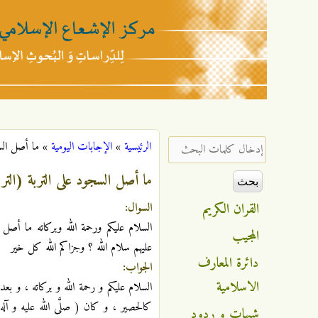
مركز
الإشعاع
‏إدخال كلمات البحث ‏
الرئيسية
»
الإجابات اليومية
»
ما أصل الس
أنت هنا
الإسلامي
ما أصل السجود على التربة (التر
القران الكريم
السوال:
السلام عليكم ورحمة الله وبركاته ما أصل 
المجيب
عليهم سلام الله ؟ وجزاكم الله كل خير
دائرة المعارف
الجواب:
الاسلامية
السلام عليكم و رحمة الله و بركاته ، و بع
كالحصير ، و كان ( صلَّى الله عليه و آله 
شبهات و ردود