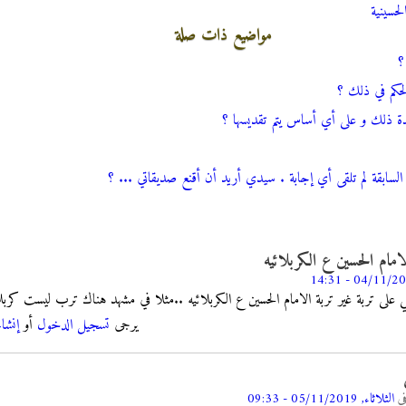
لحسينية
مواضيع ذات صلة
؟
الحكم في ذلك ؟
فائدة ذلك و على أي أساس يتم تقديسها ؟
السابقة لم تلقى أي إجابة . سيدي أريد أن أقنع صديقاتي ... ؟
مام الحسين ع الكربلائيه
 على تربة غير تربة الامام الحسين ع الكربلائيه ..مثلا في مشهد هناك ترب ليست كربلا
يرجى
تسجيل الدخول
أو
إنشا
ي
الثلاثاء, 05/11/2019 - 09:33