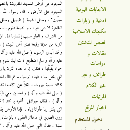
السجود على أرض المسجد المفروشة بالحص
الاجابات اليومية
السجود على الأرض . قال رسول الله ( ص
ادعية و زيارات
الطاهرة لا على غيره . و الشيعة تلتزم بال
مكتبتك الاسلامية
من الشرف و العلو بسبب إنتسابها الى الإ
قصص للناشئين
التربة من منزلة رفيعة لدى أهل البيت ( 
و قد أبدى الرسول ( صلى الله عليه و آله )
مقالات و
عليه و آله و سلم اضطجع ذات ليلة للنوم 
دراسات
حمراء يُقَبِّلُها ، فقلت له ما هذه الترب
طرائف و عبر
خير الكلام
( صلى الله عليه و آله ) و الحسين معي فب
المرئيات
و آله ) . فقال جبرائيل : أتحبه يا محمد
اخبار الموقع
روى الطبري في ذخائر العقبى ، بالإسناد إ
دخول المستخدم
سلمة . فقال النبي صلى الله عليه و آله 