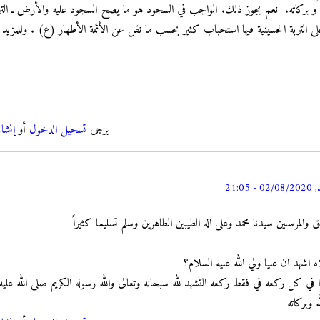
له و بركاته. نعم يجوز ذلك. الواجب في السجود هو ما يصح السجود عليه والأرض ـ التر
ى التربة الحسينية فيها استحباب كثير بحسب ما نقل عن الأئمة الأطهار (ع) . وللمزيد من 
يرجى
تسجيل الدخول
أو
إنشا
- 21:05
والمرسلين سيدنا محمد وعلى اله الطيبين الطاهرين وسلم تسليما كثيراً
اشهد ان عليا ولي الله عليه السلام؟
في كل ركعه في فقط ركعه التشهد لله سبحانه وتعالى والله رسوله الكريم صلى الله عليه 
 وبركاته