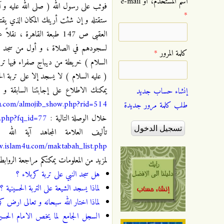
‏اسم المستخدم، أو e-mail
فوثب على رسول الله ( صلى الله عليه و آله 
*
ستقتله و إن شئت أريتك المكان الذي يقتل 
لسجودهم في الصلاة ، و أول من سجد على 
‏كلمة المرور ‏
*
السلام ) خريطة من ديباج صفراء فيها تربة
يمكنك الاطلاع على إجابتنا السابقة و 
إنشاء حساب جديد
u.com/almojib_show.php?rid=514
طلب كلمة مرور جديدة
خلال الوصلة التالية :
w.php?fq_id=77
تأليف العلامة المجاهد آية الل
w.islam4u.com/maktabah_list.php
لمزيد من المعلومات يمكنكم مراجعة الروابط ا
هل سجد النبي على تربة كربلاء ؟
لماذا يسجد الشيعة على التربة الحسينية ؟
لماذا اختار الله سبحانه و تعالى ارض ك
السجل الجامع لما يخص الامام الحسي