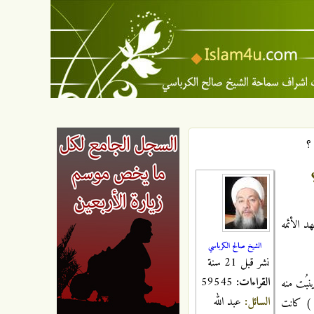
؟
د الأئمه
الشيخ صالح الكرباسي
نشر قبل 21 سنة
القراءات:
59545
نبُت منه
السائل:
عبد الله
ه ) كانت