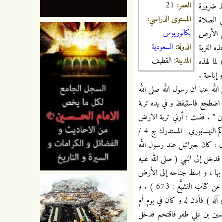
العمر:
21
د ضرورة
المستوى الدراسي:
 الصلاة
بكالوريوس
لسجود أن يكون على الأرض
الدولة:
السعودية
ه التربة
المدينة:
القطيف
لما لهذه
 إباحة .
الله عنها أن رسول الله صلى الله
م اضطجع فاستيقظ و في يده تربة
حسين " . فقلت : أرني تربة الارض
التي يقتل بها ، فهذه تربتها ... ثم قال الحاكم : هذا حديث صحيح على شرط الشيخين [ البخاري و مسلم ] و لم يخرجاه . ( الحاكم النيسابوري : المستدرك ج 4 /
م سلمة أنها قالت : كان جبرائيل عند رسول الله
فدخل إلى النبي ( صلى الله عليه
ل بها ، و بسط جناحه إلى الأرض
التي يقتل بها فأرانا إياه ، فإذا الأرض يقال لها كربلاء . ( ابن المغازلي الشافعي : المناقب ص 7 ح 117 طبعة بيروت ، نقلاً عن كتاب التشيُّع : 673 ) . و
 آله ) فأذن له و كان في يوم أم
الحسين بن علي طفر فاقتحم فدخل