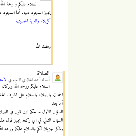
السلام عليكم و رحمة ال
يجوز السجود عليه. أما السجود عل
كربلاء والتربة الحسينية
وفقك الله
الصلاة
أضافه
أحمد الخالدي ال...
في
الأحد, 02/08/2020 
السلام عليكم ورحمه الله وبركاته
الحمدلله والصلاه والسلام على اشرف الخلق 
أما بعد
السؤال الاول ما حكم انت قول في الصلاه 
السؤال الثاني في اي ركعه يجوز قول هذا 
وشكرا جزيلا لكم والسلام عليكم ورحمه الله