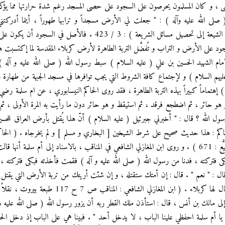
ى ، و كان المسلمون يحرصون على السجود على حصى المسجد رغم شدة حرارتها مما يؤك
لى الله عليه وآله ) : " جعلت لي الأرض مسجداً و ترابها طهوراً ، أينما أدركتني
صلّيت" ، وسائل الشيعة ( تفصيل وسائل الشيعة إلى تحصيل مسائل الشريعة ) : 3 / 423 . فالأصل في ا
سجود على الأرض و التراب و تُفضَّل التربة الطاهرة لأرض كربلاء المقدسة لما إكتسبت هذ
مام الشهيد الحسين بن علي ( عليه السلام ) سبط رسول الله ( صلى الله عليه و آله ) 
عليهم السلام ) و لإجتماع كافة الشروط التي يجب توافرها في مسجد الجبهة من طهارة و
 إهتماماً كبيراً بهذه التربة الطاهرة ، فقد روى الحاكم النيسابوري ، عن ام سلمة رضي 
و هو حائر ، ثم اضطجع فرقد ، ثم استيقظ و هو حائر دون ما رأيت به المرة الأولى ، ث
ة يا رسول الله ؟ قال : " أخبرني جبرئيل ( عليه السلام ) أنّ هذا يُقتل بأرض العراق لل
398 طبعة بيروت ، نقلاً عن كتاب التشيُّع : 671 ) . و روى ابن المغازلي الشافعي في المناقب ، بالاسناد إلى أ
كى فتركته ، فدنا من رسول الله ( صلى الله عليه و آله ) فقمت فأخذته فبكى فتركته ، 
 ؟ قال : " نعم " . قال : إن أمتك ستقتله ، و إن شئت أريتك من تربة الأرض التي يقت
لى مالك بن أنس ، قال : استأذن ملك القطر ربه أن يزور رسول الله ( صلى الله عليه و
: " يا أم سلمة احفظي علينا الباب ، لا يدخل أحد " . فبينا هي على الباب إذ دخل 