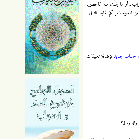
اب ـ أو ما ينبُت منه كالحصير،
المعلومات إليكم الرابط التالي:
ء حساب جديد
لإضافة تعليقات
واله وسلم؟