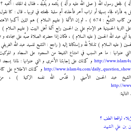
) فجعل رسول الله ( صلى الله عليه و آله ) يُلثمه و يُقبَّله . فقال له الملك : أتحبه ؟
به فأراه فجاء بسهلة أو تراب أحمر فأخذته أم سلمة فجعلته في ثوبها . قال : كنا نقول 
العقبى ص 147 طبعة القاهرة ، نقلاً عن كتاب التشيُّع : 674 ) . ثم إن الأئمة ( عليهم السلام ) هم 
التربة الحسينية هو الإمام علي بن الحسين رابع أئمة أهل البيت ( عليهم السلام ) 
 أبي عبد الله الحسين ( عليه السلام ) ، فكان إذا حضرته الصلاة صبَّه على سجادته و س
التي عنوانها : ما هو السبب في امتناع الشيعة من السجود على السجاد و الموكيت
http://www.islam4
و كذلك على إجابتنا الأخرى و التي عنوانها : لماذا يسجد ال
http://www.islam4u.com/daily_question_sho
و كذلك الاطلاع على كتاب : السُّج
ه الشيخ عبد الحسين الأميني ( قدَّس الله نفسه الزكية ) ، من
http://ww
لتالية:
ربلاء لواقعة الطف ؟
ن بن علي الشهيد