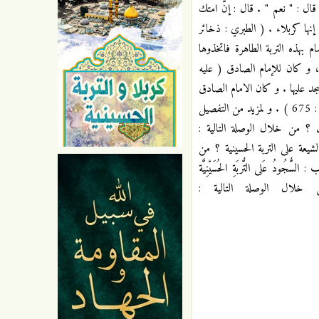
 قال : " نعم " . قال : إنّ امتك
إنها كربلاء . ( الطبري : ذخائر
الذين أكدوا الاهتمام بهذه التربة الطاهرة فاتخذوها
، و كان للإمام الصادق ( عليه
جد عليها . و كان الامام الصادق
( عليه السلام ) لا يسجد إلا على تربة الحسين ( عليه السلام ) تذللاً لله و إستكانة إليه ( راجع : التشيع للسيد عبد الله الغريفي : 675 ) . و لمزيد من التفصيل
 ؟ من خلال الوصلة التالية :
شيعة على التربة الحسينية ؟ من
ُودُ عَلى التُّربَةِ الحُسَيْنِيَّة
 خلال الوصلة التالية :