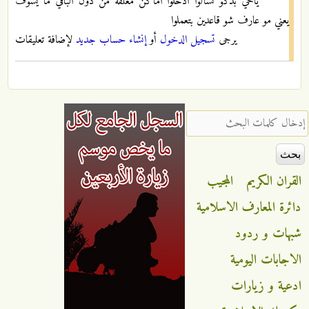
ياخي بدكو تسألوا ادخلوا اماكن مغلقه من دون الباقي ما يشوف
يعني مو عارف شو قاعدين بتعملوا
يرجى
تسجيل الدخول
أو
إنشاء حساب جديد
لإضافة تعليقات
‏إدخال كلمات البحث ‏
القران الكريم
المجيب
دائرة المعارف الاسلامية
شبهات و ردود
الاجابات اليومية
ادعية و زيارات