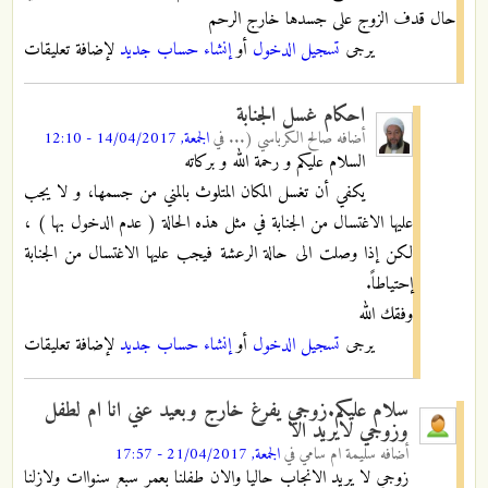
حال قدف الزوج على جسدها خارج الرحم
يرجى
تسجيل الدخول
أو
إنشاء حساب جديد
لإضافة تعليقات
احكام غسل الجنابة
أضافه
صالح الكرباسي (...
في
الجمعة, 14/04/2017 - 12:10
السلام عليكم و رحمة الله و بركاته
يكفي أن تغسل المكان المتلوث بالمني من جسمها، و لا يجب
عليها الاغتسال من الجنابة في مثل هذه الحالة ( عدم الدخول بها ) ،
لكن إذا وصلت الى حالة الرعشة فيجب عليها الاغتسال من الجنابة
إحتياطاً.
وفقك الله
يرجى
تسجيل الدخول
أو
إنشاء حساب جديد
لإضافة تعليقات
سلام عليكم.زوجي يفرغ خارج وبعيد عني انا ام لطفل
وزوجي لايريد الا
أضافه
سليمة ام سامي
في
الجمعة, 21/04/2017 - 17:57
زوجي لا يريد الانجاب حاليا والان طفلنا بعمر سبع سنواات ولازلنا