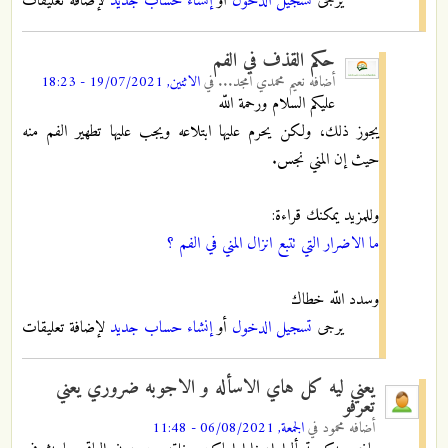
يرجى
تسجيل الدخول
أو
إنشاء حساب جديد
لإضافة تعليقات
حكم القذف في الفم
أضافه
نعيم محمدي أمجد...
في
الاثنين, 19/07/2021 - 18:23
عليكم السلام ورحمة اللّه
يجوز ذلك، ولكن يحرم عليها ابتلاعه ويجب عليها تطهير الفم منه
حيث إن المني نجس.
وللمزيد يمكنك قراءة:
ما الاضرار التي تتبع انزال المني في الفم ؟
وسدد اللّه خطاك
يرجى
تسجيل الدخول
أو
إنشاء حساب جديد
لإضافة تعليقات
يعني ليه كل هاي الاسأله و الاجوبه ضروري يعني
تعرفو
أضافه
محمود
في
الجمعة, 06/08/2021 - 11:48