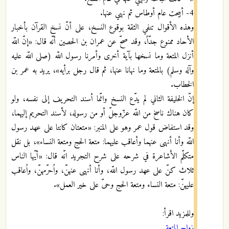
4- أبيحت عام أوطاس ثم نهي عنها.
وهذه الأقوال تنفي الثقة بوقوع النسخ، على أنّ نسخ القرآن بأخبار
الأحاد ممنوع جدّاً، وقد صحّ عن عمران بن الحصين أنّه قال: «إنّ اللّه
أنزل المتعة وما نسخها بآية أخرى وأمرنا رسول اللّه (صلى اللّه عليه
وآله وسلم) بالمتعة وما نهانا عنها، ثم قال رجل برأيه»، يريد به عمر بن
الخطاب.
إنّ الخليفة الثاني لم يدّع النسخ وانّما أسند التحريف إلى نفسه، ولو
كان هناك ناسخ من اللّه عزّوجلّ أو من رسوله، لأسند التحريم إليهما،
وقد استفاض قول عمر وهو على المنبر: «متعتان كانتا على عهد رسول
اللّه وأنا أنهى عنهما وأعاقب عليهما: متعة الحج ومتعة النساء»، بل نقل
متكلّم الأشاعرة في شرحه على شرح التجريد انّه قال: «أيّها الناس
ثلاث كنّ على عهد رسول اللّه، وأنا أنهى عنهنّ، واُحرّمهنّ، واُعاقب
عليهنّ: متعة النساء ومتعة الحج وحىّ على خير العمل».
وللمزيد اقرأ:
زواج المتعة