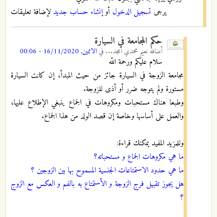
يرجى
تسجيل الدخول
أو
إنشاء حساب جديد
لإضافة تعليقات
حكم المجامعة في السيارة
أضافه
نعيم محمدي أمجد...
في
الاثنين, 16/11/2020 - 00:06
سلام عليكم ورحمة اللّه
مجامعة الزوجة في السيارة جائز من حيث المبدأ، إن كانت السيارة
مستورة ولم يتوجه ضرر أو أذى للزوجة.
وطبعا هناك مستحبات ومكروهات في الجماع ينبغي الإطلاع عليها،
والعمل على أساسها وخاصة إن قصد الولد من هذا الجماع.
وللمزيد المفيد يمكنك قراءة:
ما هي مكروهات الجماع و مستحباته؟
ما هي حدود الاستمتاعات الجنسية المسموح بها بين الزوجين ؟
هل يجوز تقبيل فرج الزوجة و الأستمتاع به بالفم و العكس مع الزوج
؟