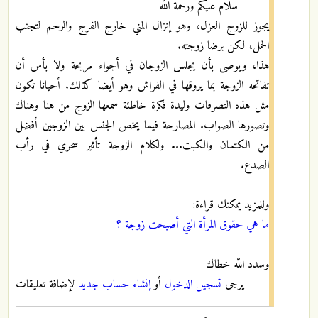
سلام عليكم ورحمة اللّه
يجوز للزوج العزل، وهو إنزال المني خارج الفرج والرحم لتجنب
الحمل، لكن برضا زوجته.
هذا، ويوصى بأن يجلس الزوجان في أجواء مريحة ولا بأس أن
تفاتحه الزوجة بما يروقها في الفراش وهو أيضا كذلك. أحيانا تكون
مثل هذه التصرفات وليدة فكرة خاطئة سمعها الزوج من هنا وهناك
وتصورها الصواب. المصارحة فيما يخص الجنس بين الزوجين أفضل
من الكتمان والكبت... ولكلام الزوجة تأثير سحري في رأب
الصدع.
وللمزيد يمكنك قراءة:
ما هي حقوق المرأة التي أصبحت زوجة ؟
وسدد اللّه خطاك
يرجى
تسجيل الدخول
أو
إنشاء حساب جديد
لإضافة تعليقات