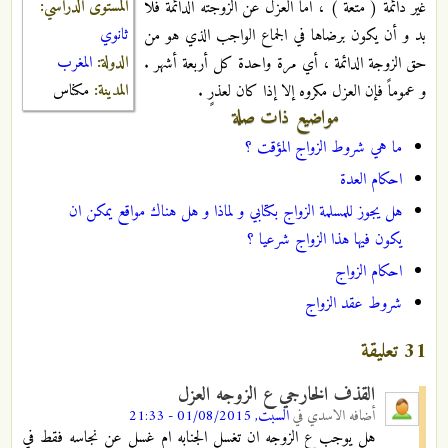
المستوى الدراسي:
غير دائمة ( متعة ) ، أما العزل عن الزوجته الدائمة فلا
ثانوي
بد و أن يكون برضاها في الجماع الواجب الذي هو من
الدولة:
المغرب
حق الزوجة الدائمة ، أي مرة واحدة كل أربعة أشهر .
المدينة:
مكناس
و عموماً فإن العزل مكروه إلا إذا كان لعذرٍ .
مواضيع ذات صلة
ما هي شروط الزواج المؤقت ؟
احكام العدة
هل يجوز للمسلمة الزواج بكتابي و لماذا و هل هناك مواقع يمكن ان
يكون فيها هذا الزواج شرعيا ؟
احكام الزواج
شروط عقد الزواج
31 تعليقة
القذف الخارجي ع الزوجه العزل
أضافه
الاسدي
في
السبت, 01/08/2015 - 21:33
هل يوجب ع الزوجه ان تغسل الجنابه ام غسل عن نجاسه فقط في