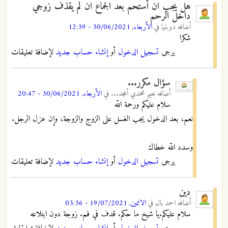
هل يجب ان أستحم بعد الجماع ان لم يقذف زوجي
داخل الرحم
أضافه
دوبنيا
في
الأربعاء, 30/06/2021 - 12:39
شكرا
يرجى
تسجيل الدخول
أو
إنشاء حساب جديد
لإضافة تعليقات
سؤال مكرر...
أضافه
نعيم محمدي أمجد...
في
الأربعاء, 30/06/2021 - 20:47
سلام عليكم ورحمة اللّه
نعم، بعد الدخول يجب الغسل على الزوج والزوجة، وإن عزل الرجل.
وسدد اللّه خطاك
يرجى
تسجيل الدخول
أو
إنشاء حساب جديد
لإضافة تعليقات
دين
أضافه
احمد بال
في
الاثنين, 19/07/2021 - 03:36
سلام عليكم.يا شيخ ما حكم. قدف في فم. زوجة دون ابتلاعه