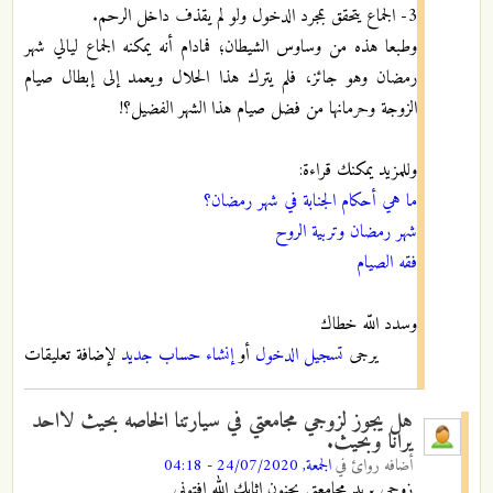
3- الجماع يتحقق بمجرد الدخول ولو لم يقذف داخل الرحم.
وطبعا هذه من وساوس الشيطان؛ فمادام أنه يمكنه الجماع ليالي شهر
رمضان وهو جائز، فلم يترك هذا الحلال ويعمد إلى إبطال صيام
الزوجة وحرمانها من فضل صيام هذا الشهر الفضيل؟!
وللمزيد يمكنك قراءة:
ما هي أحكام الجنابة في شهر رمضان؟
شهر رمضان وتربية الروح
فقه الصيام
وسدد اللّه خطاك
يرجى
تسجيل الدخول
أو
إنشاء حساب جديد
لإضافة تعليقات
هل يجوز لزوجي مجامعتي في سيارتنا الخاصه بحيث لااحد
يرانا وبحيث.
أضافه
روائ
في
الجمعة, 24/07/2020 - 04:18
زوجي يريد مجامعتي بجنون اثابك الله افتوني