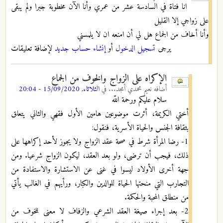
انا فتاة في السادسة عشر من عمري وأنا الآن مخطوبة جبرا ولم يبقى
على زواجي إلا القليل
وأنا أخاف من الجماع هل لي أن امنعه ان لا يلمسني
يرجى
تسجيل الدخول
أو
إنشاء حساب جديد
لإضافة تعليقات
الإكراه على الزواج والخوف من الجماع
أضافه
نعيم محمدي أمجد...
في
الثلاثاء, 15/09/2020 - 20:04
سلام عليكم ورحمة اللّه
أختي الكريمة، أثرت موضوعين هامين الأول فقهي والثاني يتعلق
بثقافة الجنس والحياة الأسرية، فنقول:
1- رضا المرأة شرط في صحة عقد الزواج ولا يجوز لأحد إكراهها على
ذلك، فيجب أن ترضى، ولو بعد العقد، ليكون الزواج شرعيا. ومن
جهة أخرى الأولاد ليسوا في غنى عن الاستشارة والاستفادة من
التجارب التي منحتها الحياة للوالدين والكبار، ورأيهم في الغالب يأتي
من منطلق المحبة والحكمة.
2- بعد إجراء صيغة العقد الشرعي والزفاف لا معنى للخوف من