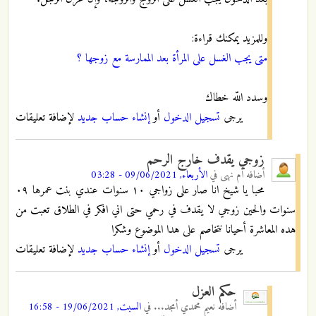
وللمزيد يمكنك قراءة:
متى يجب الغسل على المرأة بعد الممارسة مع زوجها ؟
وسدد اللّه خطاك
يرجى
تسجيل الدخول
أو
إنشاء حساب جديد
لإضافة تعليقات
زوجي يقدف خارج الرحم
أضافه
أم نهى
في
الأربعاء, 09/06/2021 - 03:28
محبا يا شيخ انا صار على زواجي ١٠ سنوات عندي بنت عمرها ٠٩
سنوات والحين زوجي لا يقدف في رحمي حتى اني افكر في الطلاق تعبت من
هده المعاشرة أحيانا نتخاصم على هدا الموضوع وشكرا
يرجى
تسجيل الدخول
أو
إنشاء حساب جديد
لإضافة تعليقات
حكم العزل
أضافه
نعيم محمدي أمجد...
في
السبت, 19/06/2021 - 16:58