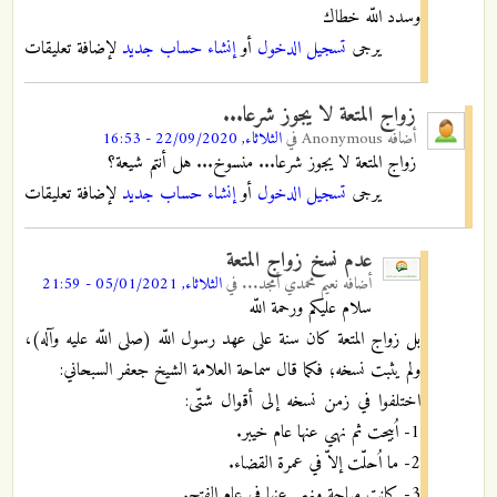
وسدد اللّه خطاك
يرجى
تسجيل الدخول
أو
إنشاء حساب جديد
لإضافة تعليقات
زواج المتعة لا يجوز شرعا...
أضافه
Anonymous
في
الثلاثاء, 22/09/2020 - 16:53
زواج المتعة لا يجوز شرعا... منسوخ... هل أنتم شيعة؟
يرجى
تسجيل الدخول
أو
إنشاء حساب جديد
لإضافة تعليقات
عدم نسخ زواج المتعة
أضافه
نعيم محمدي أمجد...
في
الثلاثاء, 05/01/2021 - 21:59
سلام عليكم ورحمة اللّه
بل زواج المتعة كان سنة على عهد رسول اللّه (صلى اللّه عليه وآله)،
ولم يثبت نسخه؛ فكما قال سماحة العلامة الشيخ جعفر السبحاني:
اختلفوا في زمن نسخه إلى أقوال شتّى:
1- اُبيحت ثم نهي عنها عام خيبر.
2- ما اُحلّت إلاّ في عمرة القضاء.
3- كانت مباحة ونهي عنها في عام الفتح.