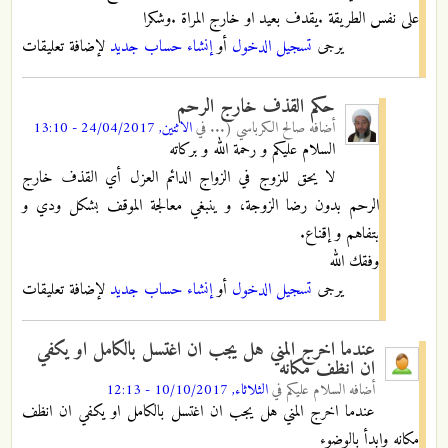
على نفس الطريقة .يقدف بعيد او خارج المراة .وشكرا
يرجى
تسجيل الدخول
أو
إنشاء حساب جديد
لإضافة تعليقات
حكم القذف خارج الرحم
أضافه
صالح الكرباسي (...
في
الاثنين, 24/04/2017 - 13:10
السلام عليكم و رحمة الله و بركاته
لا يحق للزوج في الزواج الدائم العزل أي القذف خارج
الرحم بدون رضا الزوجة، و ينبغي معالجة الموقف بشكل ودي و
بتفاهم و إقناع.
وفقك الله
يرجى
تسجيل الدخول
أو
إنشاء حساب جديد
لإضافة تعليقات
عندما اخرج المني هل يجب ان اغتسل بالكامل او يكفي
ان انظف مكانه
أضافه
السلام عليكم
في
الثلاثاء, 10/10/2017 - 12:13
عندما اخرج المني هل يجب ان اغتسل بالكامل او يكفي ان انظف
مكانه وابدأ بالوضوء