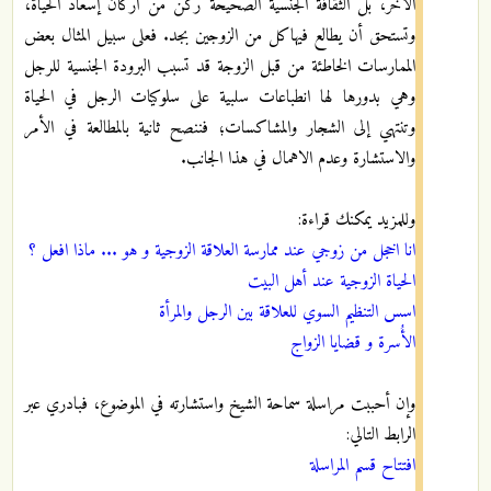
الآخر، بل الثقافة الجنسية الصحيحة ركن من أركان إسعاد الحياة،
وتستحق أن يطالع فيهاكل من الزوجين بجد. فعلى سبيل المثال بعض
الممارسات الخاطئة من قبل الزوجة قد تسبب البرودة الجنسية للرجل
وهي بدورها لها انطباعات سلبية على سلوكيات الرجل في الحياة
وتنتهي إلى الشجار والمشاكسات؛ فننصح ثانية بالمطالعة في الأمر
والاستشارة وعدم الاهمال في هذا الجانب.
وللمزيد يمكنك قراءة:
انا اخجل من زوجي عند ممارسة العلاقة الزوجية و هو ... ماذا افعل ؟
الحياة الزوجية عند أهل البيت
اسس التنظيم السوي للعلاقة بين الرجل والمرأة
الأُسرة و قضايا الزواج
وإن أحببت مراسلة سماحة الشيخ واستشارته في الموضوع، فبادري عبر
الرابط التالي:
افتتاح قسم المراسلة