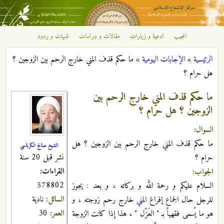
تجاوز إلى المحتوى الرئيسي
المجيب
ادعية و زيارات
مقالات و دراسات
شبهات و ردود
مركز
الرئيسية
»
الإجابات اليومية
»
ما حكم قذف المني خارج الرحم بين الزوجين ؟
الإشعاع
أنت هنا
هل حرام ؟
الإسلامي
ما حكم قذف المني خارج الرحم بين
الزوجين ؟ هل حرام ؟
السوال:
ما حكم قذف المني خارج الرحم بين الزوجين ؟ هل
الشيخ صالح الكرباسي
نشر قبل 20 سنة
حرام ؟
القراءات:
الجواب:
578802
السلام عليكم و رحمة الله و بركاته ، و بعد : يجوز
السائل:
نادية
للرجل حال الجماع إفراغ
المني
خارج رحم زوجته ، و
العمر:
30
هو ما يُسمى فقهياً بـ " العَزْل " ، هذا إذا كانت الزوجة