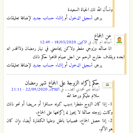
ونسأل اللّه لك الحياة السعيدة
يرجى
تسجيل الدخول
أو
إنشاء حساب جديد
لإضافة تعليقات
عن الجماع
أضافه
ام كيان
في
الاثنين, 18/05/2020 - 12:49
انا صائمه وزوجي مفطر ولاكن يجامعني في نهار رمضان ولااقدر انه
ابعده ويقذف خارج الرحم من اجل صيام فماهوا حكم ذلك
يرجى
تسجيل الدخول
أو
إنشاء حساب جديد
لإضافة تعليقات
حكم إكراه الزوجة على الجماع شهر رمضان
أضافه
نعيم محمدي أمجد...
في
الثلاثاء, 22/09/2020 - 21:11
سلام عليكم ورحمة اللّه
1- إذا كان الزوج مفطرا بسبب كونه مسافرا أو مريضا أو نحو ذلك
وكانت زوجته صائمة لا يجوز له إكراهها على الجماع.
2- إذا حصل الجماع، فصيامها باطل وعليها الكفارة أيضا، وإن كان
هو الآثم.