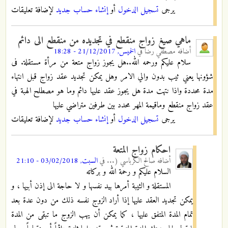
يرجى
تسجيل الدخول
أو
إنشاء حساب جديد
لإضافة تعليقات
ماهي صيغ زواج منقطع في تجديده من منقطع الى دائم
أضافه
مصطفي رضا
في
الخميس, 21/12/2017 - 18:28
سلام عليكم ورحمه الله..هل يجوز زواج متعة من مرأة مستقلة. فى
شؤونها يعني ثيب بدون والي الامر وهل يمكن تجديد عقد زواج قبل انتهاء
مدة محددة واذا نتهت مدة هل يجوز عقد عليها دائم وما هو مصطلح الهبة في
عقد زواج منقطع وماقيمة المهر محدد بين طرفين متراضي عليها
يرجى
تسجيل الدخول
أو
إنشاء حساب جديد
لإضافة تعليقات
احكام زواج المتعة
أضافه
صالح الكرباسي (...
في
السبت, 03/02/2018 - 21:10
السلام عليكم و رحمة الله و بركاته
المستقلة و الثيبة أمرها بيد نفسها و لا حاجة الى إذن أبيها ، و
يمكن تجديد العقد عليها إذا أراد الزوج نفسه ذلك من دون عدة بعد
تمام المدة المتفق عليها ، كما يمكن أن يهب الزوج ما تبقى من المدة