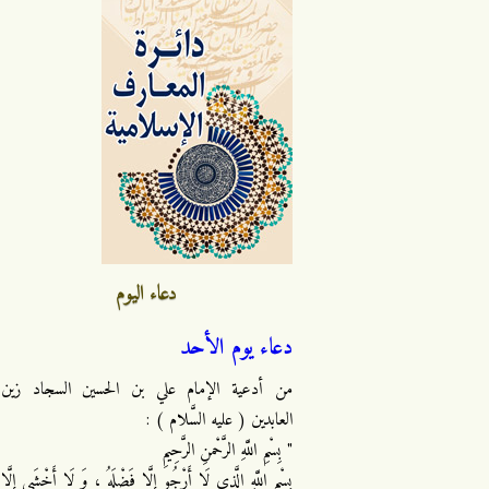
دعاء اليوم
دعاء يوم الأحد
من أدعية الإمام علي بن الحسين السجاد زين
العابدين ( عليه السَّلام ) :
" بِسْمِ اللَّهِ الرَّحْمنِ الرَّحِيمِ
بِسْمِ اللَّهِ الَّذِي لَا أَرْجُو إِلَّا فَضْلَهُ ، وَ لَا أَخْشَى إِلَّا