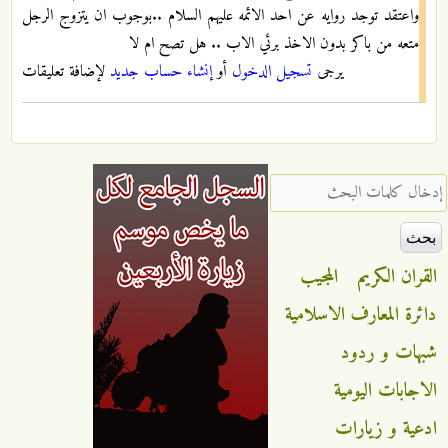
واعتقد توجد روايه عن احد الائمه عليهم السلام ..بوجوب ان يتزوج الرجل
متعه من باكر بدون الاخذ برئي الاب .. هل تصح ام لا
يرجى
تسجيل الدخول
أو
إنشاء حساب جديد
لإضافة تعليقات
‏إدخال كلمات البحث ‏
القران الكريم
المجيب
دائرة المعارف الاسلامية
شبهات و ردود
الاجابات اليومية
ادعية و زيارات