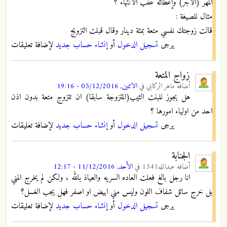
المهر (الأجر) وإعطائه عقب الانتهاء ؟
مثال للصيغة :
قالت زوجتك نفسي متعة بمئة دينار وقال قبلت التزويج
يرجى
تسجيل الدخول
أو
إنشاء حساب جديد
لإضافة تعليقات
زواج المتعة
أضافه
ماهر الركابي
في
الاثنين, 05/12/2016 - 19:16
هل يجوز للبنت الثيب(المتزوجة سابقا) ان تتزوج متعة بدون اذن
احد من اولياء امورها ؟
يرجى
تسجيل الدخول
أو
إنشاء حساب جديد
لإضافة تعليقات
الجنابة
أضافه
عبدالله1341
في
الأحد, 11/12/2016 - 12:17
انا رجل بالغ فعلت العاده السريه والعياذ بالله ، ولكن لم يخرج المني
بل خرج سائل شفاف اللون وليس مني ابيض او اصفر فهل يجب الغسل؟
يرجى
تسجيل الدخول
أو
إنشاء حساب جديد
لإضافة تعليقات