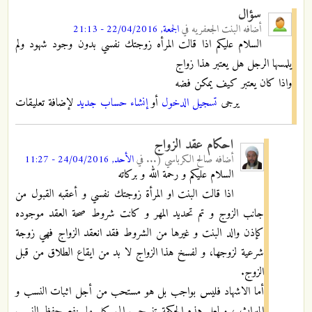
سؤال
أضافه
البنت الجعفريه
في
الجمعة, 22/04/2016 - 21:13
السلام عليكم اذا قالت المرأه زوجتك نفسي بدون وجود شهود ولم
يلمسها الرجل هل يعتبر هذا زواج
واذا كان يعتبر كيف يمكن فضه
يرجى
تسجيل الدخول
أو
إنشاء حساب جديد
لإضافة تعليقات
احكام عقد الزواج
أضافه
صالح الكرباسي (...
في
الأحد, 24/04/2016 - 11:27
السلام عليكم و رحمة الله و بركاته
اذا قالت البنت او المرأة زوجتك نفسي و أعقبه القبول من
جانب الزوج و تم تحديد المهر و كانت شروط صحة العقد موجوده
كإذن والد البنت و غيرها من الشروط فقد انعقد الزواج فهي زوجة
شرعية لزوجها، و لفسخ هذا الزواج لا بد من ايقاع الطلاق من قبل
الزوج.
أما الاشهاد فليس بواجب بل هو مستحب من أجل اثبات النسب و
الميراث ، و لعل هذه الحكمة تنسحب إلى كل ما ينفع حفظ النسب