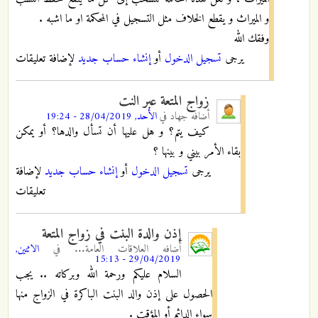
و الميراث و يقطع الخلاف مثل التسجيل في المحكمة او ما اشبه .
وفقك الله
يرجى
تسجيل الدخول
أو
إنشاء حساب جديد
لإضافة تعليقات
زواج المتعة عبر النت
أضافه
جهاد
في
الأحد, 28/04/2019 - 19:24
كيف يتم؟ و هل عليها أن تسأل والدها؟ أو يمكن
بقاء الأمر بيني و بينها ؟
يرجى
تسجيل الدخول
أو
إنشاء حساب جديد
لإضافة
تعليقات
إذن والدة البنت في زواج المتعة
أضافه
العلاقات العامة...
في
الاثنين,
29/04/2019 - 15:13
السلام عليكم ورحمة الله وبركاته .. يجب
الحصول على إذن والد البنت الباكرة في الزواج منها
سواء الدائم أو المؤقت .