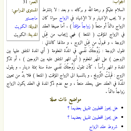
الجواب:
العمر:
31
السلام عليكم و رجمة الله و بركاته ، و بعد : لا يشترط
المستوى الدراسي:
و لا يجب الإشهار و لا الإشهاد في
الزواج
سواءً كان
ماجستير
الزواج دائماً أو متعةً (
زواجاً مؤقتاً
) . أما صيغة العقد
الدولة:
الكويت
في الزواج المؤقت ( المتعة ) فهي إيجاب من قِبَل
المدينة:
الكويت
الزوجة ، و قبولٌ من قِبَل الزوج ، و مثالها كالتالي :
تقول الزوجة : زَوَّجتُكَ نَفْسي في المدَّة المعلومة ( أي المدة المتفق عليها بين
الزوجين ) على المَهر المعلوم ( أي المهر المتفق عليه بين الزوجين ) ، أو تذكر
المدة و المهر رأساً ، كأن تقول زَوَّجتُكَ نَفْسي مدة سنة بمئة دينار . و يقول
الزوج : قَبِلْتُ التَّزويج . و بالنسبة الى الزواج المؤقت ( المتعة ) فلا بدَّ من تعيين
المُدَّة في العقد حتى ينعقد متعةً ، و مع عدم ذكر المدة في العقد يكون الزواج
زواجاً دائماً .
مواضيع ذات صلة
هل يجوز للخطيبين تقبيل بعضهما ؟
هل يجوز للخطيبين تقبيل بعضهما ؟
شروط عقد الزواج