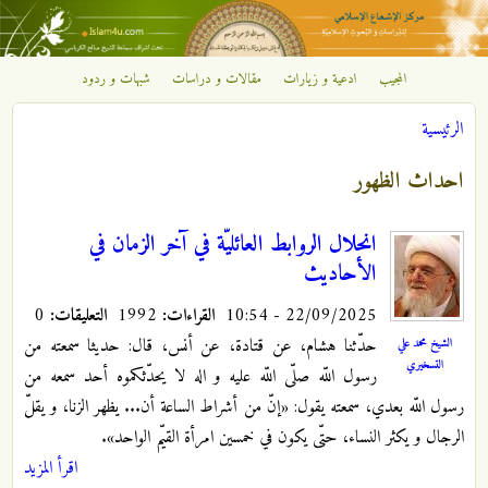
تجاوز إلى المحتوى الرئيسي
المجيب
ادعية و زيارات
مقالات و دراسات
شبهات و ردود
مركز
الرئيسية
الإشعاع
أنت هنا
احداث الظهور
الإسلامي
انحلال الروابط العائليّة في آخر الزمان‌ في
الأحاديث
22/09/2025 - 10:54
القراءات:
1992
التعليقات:
0
حدّثنا هشام، عن قتادة، عن أنس، قال: حديثا سمعته من
الشيخ محمد علي
التسخيري
رسول اللّه صلّى اللّه عليه و اله لا يحدّثكموه أحد سمعه من
رسول اللّه بعدي، سمعته يقول: «إنّ من أشراط الساعة أن... يظهر الزنا، و يقلّ
الرجال و يكثر النساء، حتّى يكون في خمسين امرأة القيّم الواحد».
اقرأ المزيد