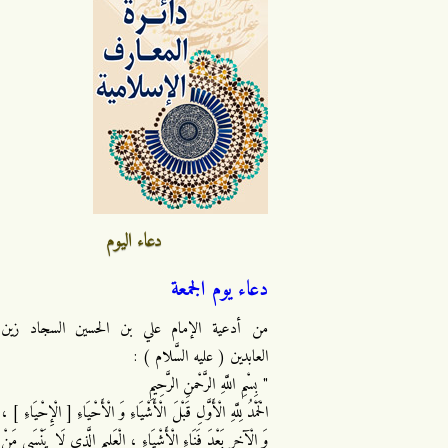
دعاء اليوم
دعاء يوم الجمعة
من أدعية الإمام علي بن الحسين السجاد زين
العابدين ( عليه السَّلام ) :
" بِسْمِ اللَّهِ الرَّحْمنِ الرَّحِيمِ
الْحَمْدُ لِلَّهِ الْأَوَّلِ قَبْلَ الْأَشْيَاءِ وَ الْأَحْيَاءِ [ الْإِحْيَاءِ ] ،
وَ الْآخِرِ بَعْدَ فَنَاءِ الْأَشْيَاءِ ، الْعَلِيمِ الَّذِي لَا يَنْسَى مَنْ