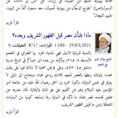
جماعة يهودية أصلها من أصبهان في إيران. عن أنس بن مالك، عن
الرسول(ص): "يخرج الدجَّال من يهودية أصبهان، معه سبعون ألفاً من اليهود،
عليهم التيجان"
اقرأ المزيد
ماذا بشأن مصر قبل الظهور الشريف وبعده؟
29/03/2021 - 13:00
القراءات:
8717
التعليقات:
0
بالنسبة للرواية الاولى فهي عامية، تفرد بها الطبراني في المعجم
الشيخ جلال الدين
الاوسط ٨: ٣١٥، وذكرها من بعده ابن عساكر في تاريخ مدينة
علي الصغير
دمشق ٤٥: ٤٩٣، وعلى فرض صحتها لا دلالة فيها على وقت
محدد، ولذلك ربطها بالعصر الممهد للامام روحي فداه سيحتاج الى دليل لا
يتوفر في نفس الرواية، وكون عمرو بن الحمق رضوان الله عليه من خاصة امير
المؤمنين عليه السلام وهو ممن ائتمنهم على علم المنايا والبلايا، فان حديثه عن
تعليل قدومه لمصر بمفاد ما ذكره في الرواية ربما يستبعد كونها من الروايات
المتعلقة بزمن ما قبيل الظهور الشريف.
اقرأ المزيد