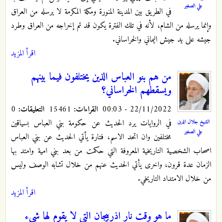
علي الصغير
في الطريق بين المدينة المنورة ومكة المكرمة لا يرسله من العراق
وإنما يرسله من الشام، لأنه في تلك الفترة يكون قد تم إخراجه من العراق وطرد
جيشه على يد جيش اليماني والخراساني.
اقرأ المزيد
من هم بنو العباس الذين يختلفون فيما بينهم
ويسقطهم الخراساني؟
22/11/2022 - 00:03
القراءات:
15461
التعليقات:
0
في الروايات يرد الحديث عن حكومة بني العباس بسياقين
الشيخ جلال الدين
علي الصغير
مختلفين وان اتحد الاسم، فتارة يأتي الحديث عن بني العباس
اصحاب الشخصية التاريخية المعروفة التي حكمت من بعد بني امية وامتد بها
الزمان عدة قرون، واخرى يأتي الحديث عنهم من خلال تشابه الوصف وليس
من خلال الامتداد التاريخي.
اقرأ المزيد
ما هو وقت نار اذربيجان التي لا يقوم لها شيء