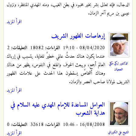
الدجال، فإنه تعالى بشر بخير مخبوء في بطن الغيب، ومنه المهدي المنتظر، ونزول
عيسى بن مريم آخر الزمان.
اقرأ المزيد
إرهاصات الظهور الشريف
08/04/2020 - 19:10
القراءات:
18082
التعليقات:
2
عندما يكون هناك حدثٌ عالمي خطيرٌ للغاية، يتسبب في إرباك
الدكتور تركي مكي
العالم أجمع، ويبعث الخوف والهلع في النفوس، يظهر من هناك
العجيان
وهناك أشخاصٌ يسقطون هذا الحدث على علامات الظهور
الشريف لمولانا صاحب العصر والزمان.
اقرأ المزيد
العوامل المساعدة للإمام المهدي عليه السلام في
هداية الشعوب
16/08/2008 - 10:46
القراءات:
32618
التعليقات:
0
اقرأ المزيد
الشيخ علي الكوراني