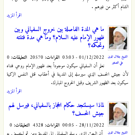
الشام أكثر من غيرهم .
اقرأ المزيد
ما هي المدة الفاصلة بين خروج السفياني وبين
ظهور الإمام عليه السلام؟ وما هي مدة فتنته
وتحكمه؟
01/12/2022 - 03:03
القراءات:
20570
التعليقات:
0
الشيخ جلال الدين
علي الصغير
نعلم أن السفياني سيكون موجوداً بعد ظهور الإمام روحي فداه
لأن جيش الخسف الذي سيرسله إلى المدينة في أعقاب قتل النفس الزكية
سيكون بعد الظهور الشريف وقبل الخروج المبارك.
اقرأ المزيد
لماذا سيستنجد حكام الحجاز بالسفياني، فيرسل لهم
جيش الخسف؟
28/11/2022 - 00:05
القراءات:
4328
التعليقات:
0
أن البعث الذي يرسله السفياني إلى المدينة ومن ثم ليخسف به
الشيخ جلال الدين