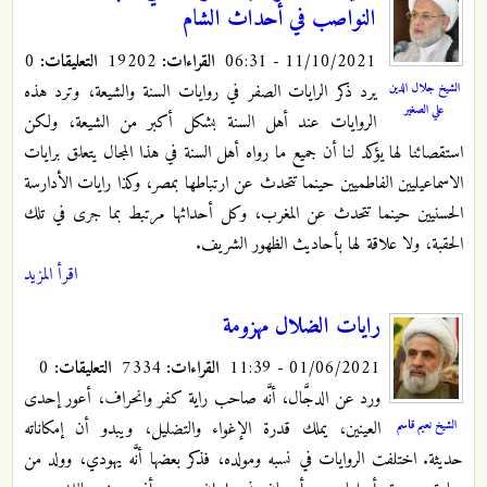
النواصب في أحداث الشام
11/10/2021 - 06:31
القراءات:
19202
التعليقات:
0
يرد ذكر الرايات الصفر في روايات السنة والشيعة، وترد هذه
الشيخ جلال الدين
علي الصغير
الروايات عند أهل السنة بشكل أكبر من الشيعة، ولكن
استقصائنا لها يؤكد لنا أن جميع ما رواه أهل السنة في هذا المجال يتعلق برايات
الاسماعيليين الفاطميين حينما تتحدث عن ارتباطها بمصر، وكذا رايات الأدارسة
الحسنيين حينما تتحدث عن المغرب، وكل أحداثها مرتبط بما جرى في تلك
الحقبة، ولا علاقة لها بأحاديث الظهور الشريف.
اقرأ المزيد
رايات الضلال مهزومة
01/06/2021 - 11:39
القراءات:
7334
التعليقات:
0
ورد عن الدجَّال، أنَّه صاحب راية كفر وانحراف، أعور إحدى
الشيخ نعيم قاسم
العينين، يملك قدرة الإغواء والتضليل، ويبدو أن إمكاناته
حديثة. اختلفت الروايات في نسبه ومولده، فذكر بعضها أنَّه يهودي، وولد من