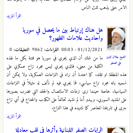
الامر حتى يذهب ثلث الناس
اقرأ المزيد
هل هناك إرتباط بين ما يحصل في سوريا
واحاديث علامات الظهور؟
01/12/2021 - 00:03
القراءات:
9062
التعليقات:
0
ما من شك أن الذي يجري في سوريا هو فتنة بكل ما لهذه
الشيخ جلال الدين
علي الصغير
الكلمة من معنى، فالذي يجري ليس مجرد نزاع عسكري على
هذه المنطقة او تلك، كما اعتدنا أن نراه في النزاعات العسكرية، ولا يمكن أن
نسميه بانه مجرد نزاع سياسي، فما يجري فيه لم نألف له مثيلاً في النزاعات
السياسية، خاصة حينما نرى نزعات الاستئصال والحقد التي تضرب بصورها
على المشهد السوري، ويبدو أننا لم نشهد تحالفاً على الكذب والخداع في أي نزاع
جرى في تاريخنا المعاصر كما نشهده في هذا النزاع.
اقرأ المزيد
الرايات الصفر اللبنانية وأثرها في قلب معادلة