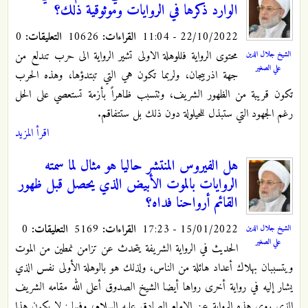
الوارد ذكرها في الروايات وموثوقية ذلك؟
22/10/2022 - 11:04
القراءات:
10626
التعليقات:
0
محتوى الرواية فللوهلة الاولى تشير الرواية الى حرب تندلع من
الشيخ جلال الدين
علي الصغير
جهة اذربيجان، ولربما تكون هي التي تبتدؤها، وهذه الحرب
تكون قريبة من الظهور الشريف، وتتسبب ظاهراً بأزمة تستعصي على الحل
رغم الجهود التي ستبذل للحيلولة دون ذلك بل ستتفاقم.
اقرأ المزيد
هل الفيروس المنتشر حاليا هو مثال لما سمته
الروايات بالموت الأبيض الذي يحصل قبل ظهور
القائم أرواحنا فداه؟
15/01/2022 - 17:23
القراءات:
5169
التعليقات:
0
الشيخ جلال الدين
علي الصغير
الحديث في الرواية الشريفة يتحدث عن تزامن نمطين من الموت
ويتسببان بهلاك أعداد هائلة من الناس، ولذلك هو بالوهلة الأولى نفس الذي
يشار إليه في رواية أخرى رواها أيضا الشيخ الصدوق أعلى الله مقامه الشريف
الذي روى هذه الرواية عن الإمام الصادق عليه السلام، وفيها : لا يكون هذا