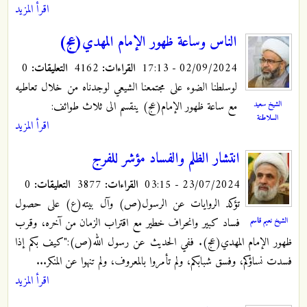
اقرأ المزيد
الناس وساعة ظهور الإمام المهدي(عج)
02/09/2024 - 17:13
القراءات:
4162
التعليقات:
0
لوسلطنا الضوء على مجتمعنا الشيعي لوجدناه من خلال تعاطيه
الشيخ سعيد
مع ساعة ظهور الإمام(عج) ينقسم الى ثلاث طوائف:
السلاطنة
اقرأ المزيد
انتشار الظلم والفساد مؤشر للفرج
23/07/2024 - 03:15
القراءات:
3877
التعليقات:
0
تؤكد الروايات عن الرسول(ص) وآل بيته(ع) على حصول
الشيخ نعيم قاسم
فساد كبير وانحراف خطير مع اقتراب الزمان من آخره، وقرب
ظهور الإمام المهدي(عج).‏ ففي الحديث عن رسول الله(ص):"كيف بكم إذا
فسدت نساؤكم، وفسق شبابكم، ولم تأمروا بالمعروف، ولم تنهوا عن المنكر.‏..
اقرأ المزيد