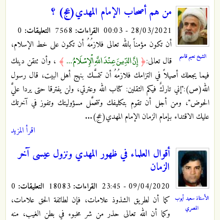
من هم أصحاب الإمام المهدي(عج) ؟
28/03/2021 - 00:03
القراءات:
7568
التعليقات:
0
أن تكون مؤمناً بالله تعالى فلازمُهُ أن تكون على خط الإسلام،
الشيخ نعيم قاسم
إِنَّ الدِّينَ عِنْدَ اللَّهِ الْإِسْلَامُ ...
قال تعالى:
﴿
﴾
، وأن تتقن دينك
فيما يجعلك أصيلاً في التزامك فلازمُهُ أن تتمسَّك بنهج أهل البيت، قال رسول
الله(ص):"إني تاركٌ فيكم الثقلين: كتاب الله وعترتي، ولن يفترقا حتى يردا عليَّ
الحوض"، ومن أجل أن تقوم بتكليفك وتتحمَّل مسؤوليتك وتفوز في آخرتك
عليك الاقتداء بإمام الزمان الإمام المهدي(عج)...
اقرأ المزيد
أقوال العلماء في ظهور المهدي ونزول عيسى آخر
الزمان
09/04/2020 - 23:45
القراءات:
18083
التعليقات:
0
كما أن لطريق الشذوذ علامات، فإن لطائفة الحق علامات،
الأستاذ سعيد أيوب
المصري
وكما أن الله تعالى حذر من شر مخبوء في بطن الغيب، منه