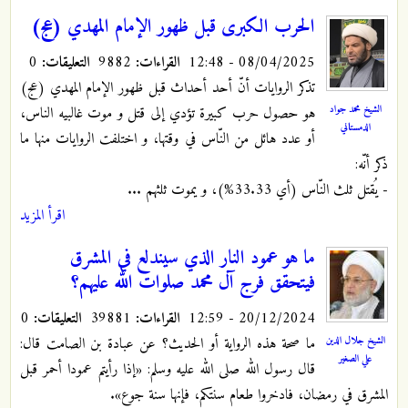
الحرب الكبرى قبل ظهور الإمام المهدي (عج)
08/04/2025 - 12:48
القراءات:
9882
التعليقات:
0
تذكر الروايات أنّ أحد أحداث قبل ظهور الإمام المهدي (عج)
الشيخ محمد جواد
هو حصول حرب كبيرة تؤدي إلى قتل و موت غالبيه الناس،
الدمستاني
أو عدد هائل من النّاس في وقتها، و اختلفت الروايات منها ما
ذكر أنّه:
- يُقتل ثلث النّاس (أي 33.33%)، و يموت ثلثهم ...
اقرأ المزيد
ما هو عمود النار الذي سيندلع في المشرق
فيتحقق فرج آل محمد صلوات الله عليهم؟
20/12/2024 - 12:59
القراءات:
39881
التعليقات:
0
ما صحة هذه الرواية أو الحديث؟ عن عبادة بن الصامت قال:
الشيخ جلال الدين
علي الصغير
قال رسول الله صلى الله عليه وسلم: «إذا رأيتم عمودا أحمر قبل
المشرق في رمضان، فادخروا طعام سنتكم، فإنها سنة جوع».