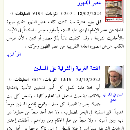
عصر الظهور
18/02/2024 - 02:03
القراءات:
9154
التعليقات:
0
قبل بضع عشرة سنة كتبت كتاب عضر الظهور لتقديم صورة
شاملة عن عصر الإمام المهدي عليه السلام بأسلوب ميسر ، استناداً إلى الآيات
والأحاديث الشريفة ، وقد اكتفيت غالباً بذكر مصدر أو اثنين ، لأن غرض
الكتاب عرض الصورة العامة التقريبية عن عصر الظهور وحركته .
اقرأ المزيد
الفتنة الغربية والشرقية على المسلمين
23/10/2023 - 13:15
القراءات:
8517
التعليقات:
0
أنها فتنة عامة تشمل كل أمور المسلمين الأمنية والثقافية
الشيخ علي الكوراني
والاقتصادية حيث تستحل فيها المحارم كلها ، وتدخل كل بيت
العاملي
وتصك بضربتها شخصية كل مسلم ، وتموج بمجتمع المسلمين موجاً
شديداً كمور السفينة في البحر المضطرب ، ولا يجد أحد ملجأ من خطرها على
دينه ودين أسرته ، ولا ملجأ من ظلم الحكام ومن وراءهم . أطلقت إحدى
الروايات الشريفة عليها اسم ( فتنة فلسطين ) التي يتركز موجها على أهل بلاد