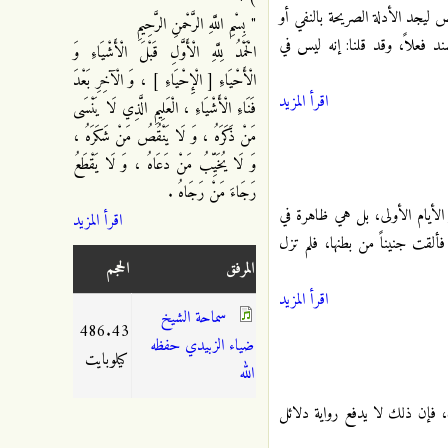
ليجد الأدلة الصريحة بالنفي أو
" بِسْمِ اللَّهِ الرَّحْمنِ الرَّحِيمِ
 فعلاً، وقد قلنا: إنه ليس في
الْحَمْدُ لِلَّهِ الْأَوَّلِ قَبْلَ الْأَشْيَاءِ وَ
الْأَحْيَاءِ [ الْإِحْيَاءِ ] ، وَ الْآخِرِ بَعْدَ
اقرأ المزيد
فَنَاءِ الْأَشْيَاءِ ، الْعَلِيمِ الَّذِي لَا يَنْسَى
مَنْ ذَكَرَهُ ، وَ لَا يَنْقُصُ مَنْ شَكَرَهُ ،
وَ لَا يُخَيِّبُ مَنْ دَعَاهُ ، وَ لَا يَقْطَعُ
رَجَاءَ مَنْ رَجَاهُ .
لأيام الأولى، بل هي ظاهرة في
اقرأ المزيد
ألقت جنيناً من بطنها، فلم تزل
المرفق
الحجم
اقرأ المزيد
سماحة الشيخ
486.43
ضياء الزبيدي حفظه
كيلوبايت
الله
، فإن ذلك لا يدفع رواية دلائل