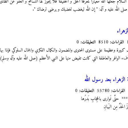
 السلام جعلها الله معياراً لمعرفة الحق و الحقيقة فلا يجوز لها التسامح و العفو عن الظا
لى الله عليه و آله: " إن الله ليغضب لغضبك و يرضى لرضاك ".
هراء
القراءات:
8510
التعليقات:
0
كبيرة وعظيمة على مستوى المحتوى والمضمون والكمال الفكري والجمال السلوكي فإذا بها
فء الوافر والعاطفة التي كانت تفيض منها على النبي الأعظم (صلى الله عليه وآله وسلم)
الزهراء بعد رسول الله
القراءات:
55780
التعليقات:
0
ا *** حتَّى تَوارى بالحِجابِ بَدرُها
حَدَّ مِن البَيانِ