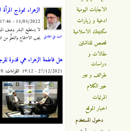
الاجابات اليومية
الزهراء نموذج المرأة ال
ادعية و زيارات
15/05/2022 - 17:46
لا يستطيع البشر وصف المراتب
مكتبتك الاسلامية
السيد علي الخامنئي
يجب الاستماع والتعلُّم من ا
قصص للناشئين
مقالات و
هل فاطمة الزهراء هي قدوة للرج
دراسات
27/12/2021 - 19:12
القراءات:
6070
طرائف و عبر
خير الكلام
المرئيات
اخبار الموقع
دخول المستخدم