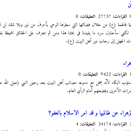
ن
القراءات:
27737
التعليقات:
0
ة فاطمة (ع) من خلال فضائلها التي سطرها الوحي بأحرف من نور وبلا شك لن 
كني سأحاول سرد ما يفيدنا في بحثنا هذا ومن ثم نتعرف على الحقائق المحيطة بفاط
 الجهل إلى رحاب نور أهل البيت (ع).
راء
القراءات:
9422
التعليقات:
0
وب البكاء لأنّه يحمل مع دموعه مصائب أهل البيت بعد رحيل النبي (صلى الله عليه و
مرات الآخرين وفضحهم أمام الرأي العام.
لزهراء عن ظالميها و قد امر الاسلام بالعفو؟
القراءات:
34174
التعليقات:
4