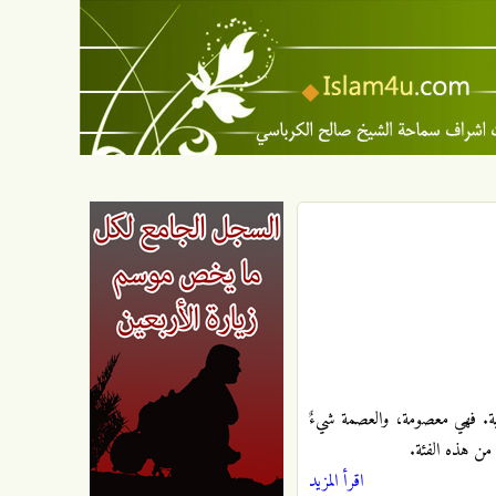
بشرية. فهي معصومة، والعصمة شيءٌ
- من هذه الفئة.
اقرأ المزيد