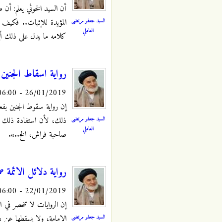
أن السيد الخوئي يعلم: أن
السيد جعفر مرتضى
المؤيدة للإثبات.. فكيف 
العاملي
كلامه ما يدل على ذلك أيض
رواية اسقاط الجنين
26/01/2019 - 06:00
إن رواية سقوط الجنين بف
السيد جعفر مرتضى
ذلك، لأن استفادة ذلك إنم
العاملي
صاحبة فراش، الخ..».
رواية دلائل الائمة ص
22/01/2019 - 06:00
إن الروايات لا تنحصر في 
السيد جعفر مرتضى
الإمامة، ولا يسقطها عن د