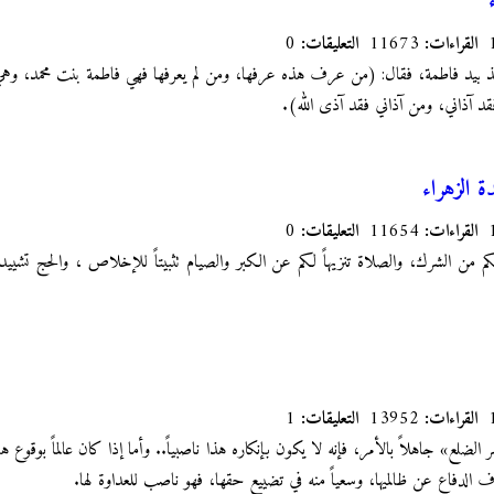
القراءات:
11673
التعليقات:
0
بيد فاطمة، فقال: (من عرف هذه عرفها، ومن لم يعرفها فهي فاطمة بنت محمد، وه
فقد آذاني، ومن آذاني فقد آذى الله).
ة الزهراء
القراءات:
11654
التعليقات:
0
 لكم من الشرك، والصلاة تنزيهاً لكم عن الكبر والصيام تثبيتاً للإخلاص ، والحج تشييدا
القراءات:
13952
التعليقات:
1
لضلع» جاهلاً بالأمر، فإنه لا يكون بإنكاره هذا ناصبياً.. وأما إذا كان عالماً بوقوع هذا
ف الدفاع عن ظالميها، وسعياً منه في تضييع حقها، فهو ناصب للعداوة لها.