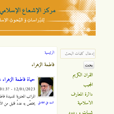
مركز
الإشعاع
‏إدخال كلمات البحث ‏
الرئيسية
أنت هنا
الإسلامي
فاطمة الزهراء
القران الكريم
حياة فاطمة الزهراء عل
المجيب
12/01/2023 - 01:37
دائرة المعارف
المراتب المعنوية للسيدة فا
الاسلامية
السيد علي الخامنئي
يختصّ به عددٌ قليل من الأول
شبهات و ردود