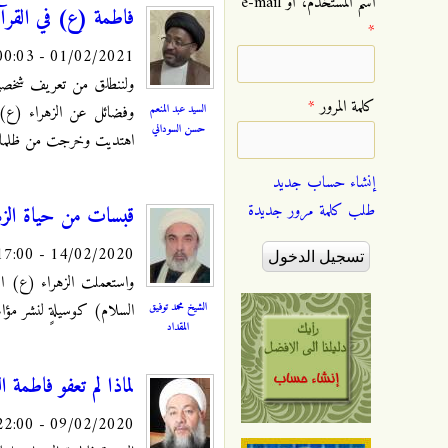
‏اسم المستخدم، أو e-mail
فاطمة (ع) في القرآ
*
01/02/2021 - 00:03
ولننطلق من تعريف شخصي
‏كلمة المرور ‏
*
السيد عبد المنعم
وفضائل عن الزهراء (ع) ل
حسن السوداني
اهتديت وخرجت من ظلمات
إنشاء حساب جديد
طلب كلمة مرور جديدة
قبسات من حياة الزه
14/02/2020 - 17:00
واستعملت الزهراء (ع) اسل
الشيخ محمد توفيق
السلام) كوسيلةٍ لنشر مؤا
المقداد
لماذا لم تعفو فاطمة ا
09/02/2020 - 22:00