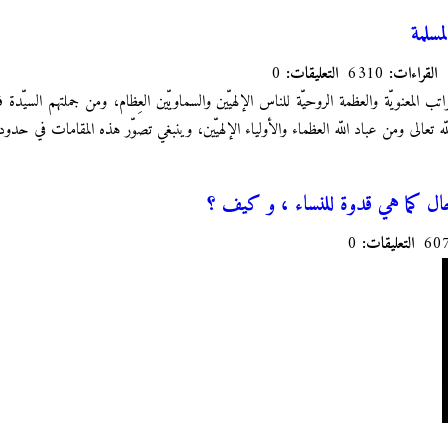
مسلمة
القراءات:
6310
التعليقات:
0
 المعنويّة والعظمة الروحيّة للناس الإلهيّين والسماويّين العِظام، ومن جملتهم السيّدة ف
للّه تعالى ومن عباد اللّه العظماء والأولياء الإلهيّين، وينبغي تصوّر هذه المقامات في حد
ال كما هي قدوة للنساء ، و كيف ؟
التعليقات:
0