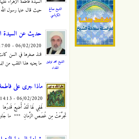
السيدة فاطمة الزهراء عليها
الشيخ صالح
حيث قال عنها رسول الله ص
الكرباسي
حديث عن السيدة الز
06/02/2020 - 17:00
فمنذ صغرها في السن كانت 
الشيخ محمد توفيق
ما يعنيه هذا اللقب من الد
المقداد
ماذا جرى على فاطمة 
06/02/2020 - 14:13
لَهفِي لَها لَقدْ أُضيعَ قَدرُه
تَجرَّعَتْ مِن غُصَصِ الزَّمانِ *** ما جَاوزَ ال