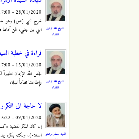
شهادة السيدة الزهراء
28/01/2020 - 17:00
خرج النبي (ص) وهو آخذ 
الشيخ محمد توفيق
التي بين جنبي، فمن آذاها 
المقداد
قراءة في خطبة السيد
15/01/2020 - 17:00
فجعل الله الإيمان تطهيراً
الشيخ محمد توفيق
وإطاعتنا نظاماً للملة،
المقداد
لا حاجة الى التكرار
09/01/2020 - 15:22
إن كان المنكر لقضية «كسر ا
السيد جعفر مرتضى
السلام)، ولكنه ينكره بهد