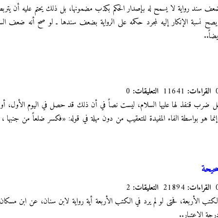
 ضعف سند رواية لا يسمح له بإصدار الحكم بكذب مضمونها، بل ذلك يحتم عليه أن يتربص 
يصح نسبة الإنكار إليه لمجرد حكمه على الرواية بضعف سندها ـ لو صح أنه ضعف السند
اً..
القراءات:
11641
التعليقات:
0
عل ضرب قنفذ لها عليها السلام، ليست نصاً في أن ذلك قد حصل في اليوم الأول، أو ا
ا هو بواسطة الفاء المفيدة للتعقيب من دون مهلة في قوله: «فكسر ضلعاً من جنبها ، ف
حيحة
القراءات:
21894
التعليقات:
2
الكتب الأربعة، فحتى لو لم يرد في الكتب الأربعة أية رواية لابن سنان، عن ابن مسكان
رجة الاعتبار..