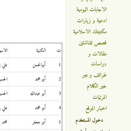
الاجابات اليومية
ادعية و زيارات
مكتبتك الاسلامية
قصص للناشئين
ت
الكنية
الاسم
مقالات و
دراسات
1
أبوالحسن
علي ب
طرائف و عبر
2
أبو محمد
الحسن
خير الكلام
3
أبو عبدالله
الحسي
المرئيات
اخبار الموقع
4
أبو محمد
علي ب
دخول المستخدم
5
أبو جعفر
محمد 