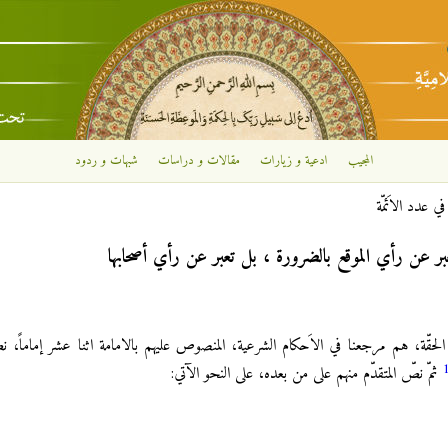
تجاوز إلى المحتوى الرئيسي
المجيب
ادعية و زيارات
مقالات و دراسات
شبهات و ردود
ي عدد الاَئمّة
بر عن رأي الموقع بالضرورة ، بل تعبر عن رأي أصحابها
مة الحقّة، هم مرجعنا في الاَحكام الشرعية، المنصوص عليهم بالامامة اثنا عشر إماماً، ن
ثمّ نصّ المتقدّم منهم على من بعده، على النحو الآتي: