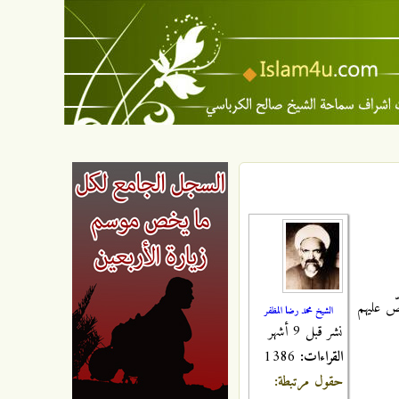
صّ عليهم
الشيخ محمد رضا المظفر
نشر قبل 9 أشهر
القراءات:
1386
حقول مرتبطة: