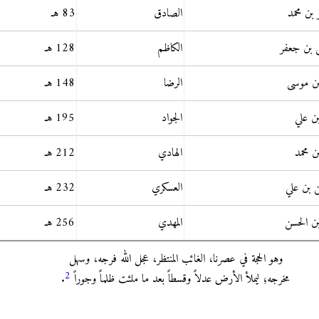
بن محمد
الصادق
83 هـ
 بن جعفر
الكاظم
128 هـ
بن موسى
الرضا
148 هـ
بن علي
الجواد
195 هـ
ن محمد
الهادي
212 هـ
 بن علي
العسكري
232 هـ
بن الحسن
المهدي
256 هـ
وهو الحجة في عصرنا، الغائب المنتظر، عجل الله فرجه، وسهل
2
مخرجه؛ ليملأ الأرض عدلاً وقسطاً بعد ما ملئت ظلماً وجوراً
.