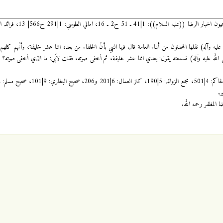
يه وآله) نقلها المحدثون من أبناء العامة قال فيها النبي بأنّ الخلفاء من بعده اثنا عشر خليفة، وأنّهم كلهم
لله عليه وآله) فسمعته يقول: بعدي اثنا عشر خليفة، ثم أخفى صوته، فقلت لاَبي: ما الذي أخفى صوته؟ ق
 المظفر رحمه الله.