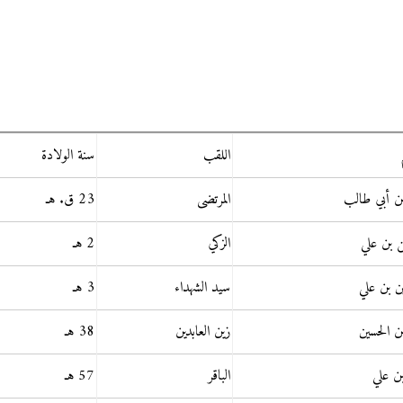
اللقب
سنة الولادة
ن أبي طالب
المرتضى
23 ق. هـ
 بن علي
الزكي
2 هـ
ن بن علي
سيد الشهداء
3 هـ
ن الحسين
زين العابدين
38 هـ
بن علي
الباقر
57 هـ