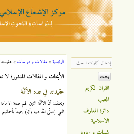
مركز
الإشعاع
‏إدخال كلمات البحث ‏
الرئيسية
»
مقالات و دراسات
»
عقيدتنا ف
أنت هنا
الإسلامي
الأبحاث و المقالات المنشورة لا تع
القران الكريم
عقيدتنا في عدد الاَئمّة
المجيب
ونعتقد: أنّ الاَئمّة الذين لهم صفة الاما
دائرة المعارف
1
النبي (صلّى الله عليه وآله) جميعاً بأسمائهم
الاسلامية
شبهات و ردود