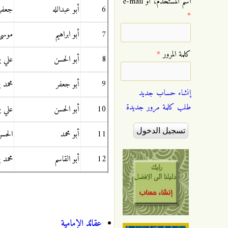
‏اسم المستخدم، أو e-mail
6
أبو عبدالله
جعفر 
*
7
أبو ابراهيم
موسى
‏كلمة المرور ‏
*
8
أبو الحسن
علي 
9
أبو جعفر
محمد 
إنشاء حساب جديد
طلب كلمة مرور جديدة
10
أبو الحسن
علي ب
11
أبو محمد
الحسن
12
أبو القاسم
محمد 
عقائد الإمامية