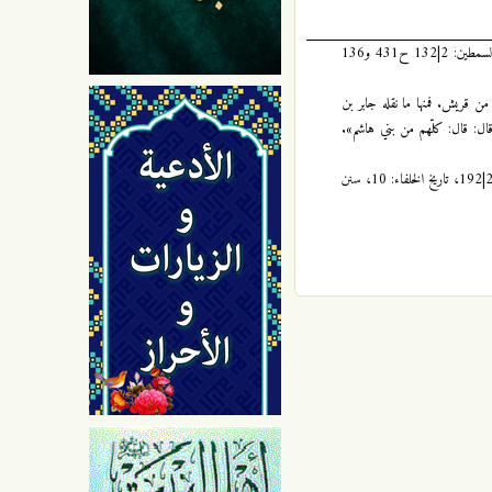
انظر إكمال الدين: 250 ـ 256 ح1 ـ 4، عيون اخبار الرضا ((عليه السلام)): 1|41 ـ 51 ح2 ـ 16، امالي الطوسي: 1|291 ح566| 13، فرائد السمطين: 2|132 ح431 و136
 من قريش. فمنها ما نقله جابر بن
ال: قال: كلّهم من بني هاشم».
انظر: مسند أحمد: 5|89 و90 و92، مستدرك الحاكم: 4|501، مجمع الزوائد: 5|190، كنز العمال: 6|201 و206، صحيح البخاري: 9|101، صحيح مسلم: 2|192، تاريخ الخلفاء: 10، سنن