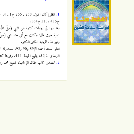
1.
ح435 و313 ح564.
وقد ورد في روايات كثيرة عن النبي (صلّى الله عل
سمرة حيث قال: «كنت مع أبي عند النبي (صلّى ا
وغير هذه الرواية الكثير الكثير.
الترمذي: 2|35، ينابيع المودة: 444. وغيرها كثير.
2.
المصدر: كتاب عقائد الإمامية، للشيخ محمد رضا