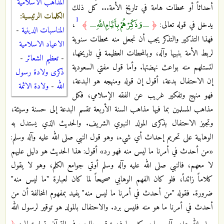
المذاهب الاسلامية
أحداثاً أو محطات هامة في تاريخ الأمة... كل ذلك
الكلمات الرئيسية:
1
... وَذَكِّرْهُمْ بِأَيَّامِ اللَّهِ ...
يدخل في قوله تعالى:
﴿
﴾
،
المناسبات الدينية
-
فهذا التذكير والتذكر يجب أن نجعل منه محطات سنوية
الاعياد الاسلامية
لربط الأمة بنبيها وآله، وبالمحطات العظيمة في تاريخها،
-
تعظيم الشعائر
-
لتستلهم منه بواعث نهضتها. وأما قول مفتي السعودية
ذكرى ولادة رسول
إن الاحتفال بدعة، أقول إن قوله ومنهجه هو البدعة،
الله
-
ولادة الائمة
فهو منهج وتفكير غريب عن الفقه الإسلامي، فكل
مذاهب المسلمين بما فيها مذاهب السنة الأربعة تقسم البدعة إلى حسنة وسيئة،
وتجيز الاحتفال بذكرى المولد النبوي الشريف. والحديث الذي يستدل به
الوهابية على تحريم إحداث أي شيء، وهو قول النبي صلى الله عليه وآله وسلم:
«من أحدث في أمرنا ما ليس منه فهو رد» أقول: هذا الحديث هو دليل عليهم
لا معهم، فالنبي صلى الله عليه وآله وسلم أوتي جوامع الكلم، وهو لا يقول
كلاماً زائداً، فلو كان الفهم الوهابي صحيحاً لما كان لعبارة "ما ليس منه"
ضرورة. فقوله "من أحدث في أمرنا ما ليس منه" يفيد بمفهوم المخالفة أن من
أحدث في أمرنا ما هو منه فليس برد. والاحتفال بالمولد هو توقير لرسول الله