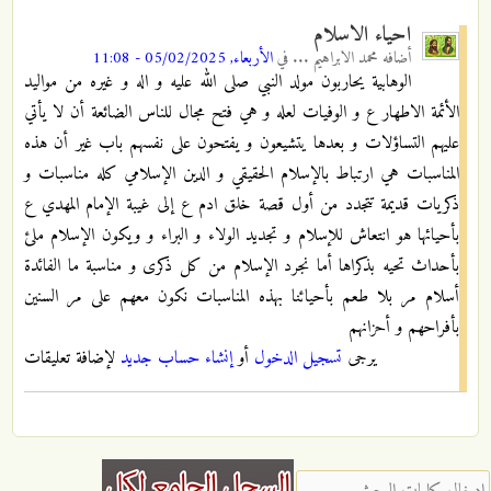
احياء الاسلام
أضافه
محمد الابراهيم ...
في
الأربعاء, 05/02/2025 - 11:08
الوهابية يحاربون مولد النبي صلى الله عليه و اله و غيره من مواليد
الأئمة الاطهار ع و الوفيات لعله و هي فتح مجال للناس الضائعة أن لا يأتي
عليهم التساؤلات و بعدها يتشيعون و يفتحون على نفسهم باب غير أن هذه
المناسبات هي ارتباط بالإسلام الحقيقي و الدين الإسلامي كله مناسبات و
ذكريات قديمة تتجدد من أول قصة خلق ادم ع إلى غيبة الإمام المهدي ع
بأحيائها هو انتعاش للإسلام و تجديد الولاء و البراء و ويكون الإسلام ملئ
بأحداث تحيه بذكراها أما نجرد الإسلام من كل ذكرى و مناسبة ما الفائدة
أسلام مر بلا طعم بأحيائنا بهذه المناسبات نكون معهم على مر السنين
بأفراحهم و أحزانهم
يرجى
تسجيل الدخول
أو
إنشاء حساب جديد
لإضافة تعليقات
‏إدخال كلمات البحث ‏