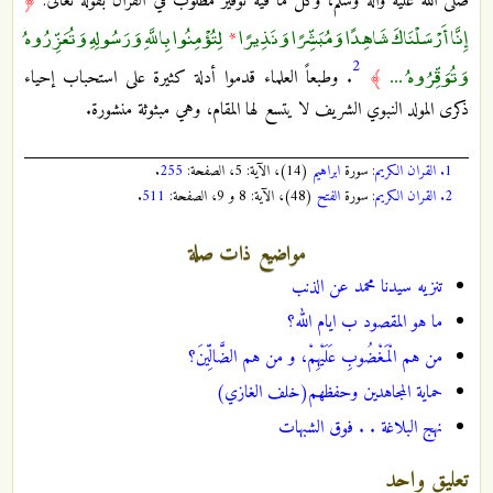
صلى الله عليه وآله وسلم، وكل ما فيه توقير مطلوب في القرآن بقوله تعالى:
﴿
إِنَّا أَرْسَلْنَاكَ شَاهِدًا وَمُبَشِّرًا وَنَذِيرًا
لِتُؤْمِنُوا بِاللَّهِ وَرَسُولِهِ وَتُعَزِّرُوهُ
*
2
وَتُوَقِّرُوهُ ...
﴾
. وطبعاً العلماء قدموا أدلة كثيرة على استحباب إحياء
ذكرى المولد النبوي الشريف لا يتسع لها المقام، وهي مبثوثة منشورة.
1.
القران الكريم
: سورة
ابراهيم
(14)، الآية: 5، الصفحة:
255
.
2.
القران الكريم
: سورة
الفتح
(48)، الآية: 8 و 9، الصفحة:
511
.
مواضيع ذات صلة
تنزيه سيدنا محمد عن الذنب
ما هو المقصود ب ايام الله؟
من هم‌ الْمَغْضُوبِ عَلَيْهِمْ‌، و من هم‌ الضَّالِّينَ‌؟
حماية المجاهدين وحفظهم(خلف الغازي)
نهج البلاغة . . فوق الشبهات
تعليق واحد