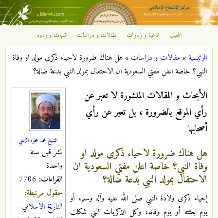
تجاوز إلى المحتوى الرئيسي
المجيب
ادعية و زيارات
مقالات و دراسات
شبهات و ردود
مركز
الرئيسية
»
مقالات و دراسات
»
هل هناك ضرورة لاحياء ذكرى مولد او وفاة
الإشعاع
أنت هنا
النبي؟ خاصة اعلن مفتي السعودية ان الاحتفال بمولد النبي بدعة ضالة؟
الإسلامي
الأبحاث و المقالات المنشورة لا تعبر عن
رأي الموقع بالضرورة ، بل تعبر عن رأي
أصحابها
الشيخ محمد محمود الزعبي
هل هناك ضرورة لاحياء ذكرى مولد او
نشر قبل سنة
وفاة النبي؟ خاصة اعلن مفتي السعودية ان
واحدة
الاحتفال بمولد النبي بدعة ضالة؟
القراءات:
7706
حقول مرتبطة:
إحياء ذكرى ولادة النبي صلى الله عليه وآله وسلم، أو
التاريخ الاسلامي
-
يوم بعثته أو يوم وفاته، وكل الذكريات التي شكلت