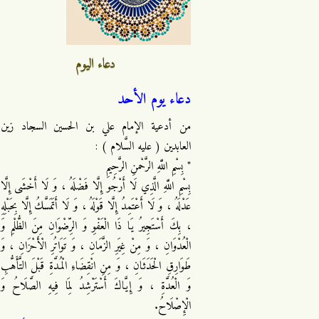
دعاء اليوم
دعاء يوم الأحد
من أدعية الإمام علي بن الحسين السجاد زين
العابدين ( عليه السَّلام ) :
" بِسْمِ اللَّهِ الرَّحْمنِ الرَّحِيمِ
بِسْمِ اللَّهِ الَّذِي لَا أَرْجُو إِلَّا فَضْلَهُ ، وَ لَا أَخْشَى إِلَّا
عَدْلَهُ ، وَ لَا أَعْتَمِدُ إِلَّا قَوْلَهُ ، وَ لَا أَتَمَسَّكُ إِلَّا بِحَبْلِهِ
، بِكَ أَسْتَجِيرُ يَا ذَا الْعَفْوِ وَ الرِّضْوَانِ مِنَ الظُّلْمِ وَ
الْعُدْوَانِ ، وَ مِنْ غِيَرِ الزَّمَانِ ، وَ تَوَاتُرِ الْأَحْزَانِ ، وَ
طَوَارِقِ الْحَدَثَانِ ، وَ مِنِ انْقِضَاءِ الْمُدَّةِ قَبْلَ التَّأَهُّبِ
وَ الْعُدَّةِ ، وَ إِيَّاكَ أَسْتَرْشِدُ لِمَا فِيهِ الصَّلَاحُ وَ
الْإِصْلَاحُ.