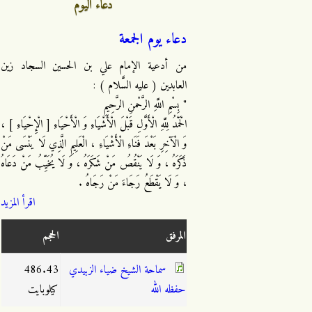
دعاء اليوم
دعاء يوم الجمعة
من أدعية الإمام علي بن الحسين السجاد زين
العابدين ( عليه السَّلام ) :
" بِسْمِ اللَّهِ الرَّحْمنِ الرَّحِيمِ
الْحَمْدُ لِلَّهِ الْأَوَّلِ قَبْلَ الْأَشْيَاءِ وَ الْأَحْيَاءِ [ الْإِحْيَاءِ ] ،
وَ الْآخِرِ بَعْدَ فَنَاءِ الْأَشْيَاءِ ، الْعَلِيمِ الَّذِي لَا يَنْسَى مَنْ
ذَكَرَهُ ، وَ لَا يَنْقُصُ مَنْ شَكَرَهُ ، وَ لَا يُخَيِّبُ مَنْ دَعَاهُ
، وَ لَا يَقْطَعُ رَجَاءَ مَنْ رَجَاهُ .
اقرأ المزيد
المرفق
الحجم
سماحة الشيخ ضياء الزبيدي
486.43
حفظه الله
كيلوبايت