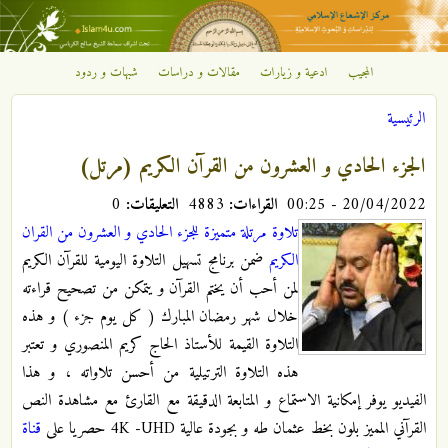
تجاوز إلى المحتوى الرئيسي
المجيب
ادعية و زيارات
مقالات و دراسات
شبهات و ردود
مركز
الرئيسية
الإشعاع
أنت هنا
الجزء الحادي و العشرون من القرآن الكريم (مرتل)
الإسلامي
20/04/2022 - 00:25
القراءات:
4883
التعليقات:
0
تلاوة مرتلة متميزة للجزء الحادي و العشرون من القران
الكريم
ضمن برنامج تسهيل التلاوة اليومية للقرآن الكريم
لمن أحب أن يختم القرآن و يتمكن من تصحيح قراءته
خلال شهر رمضان المبارك ( كل يوم جزء ) و هذه
التلاوة القيمة للأستاذ الحاج کریم المنصوري و تعتبر
هذه التلاوة الترتيلية من أحسن تلاواته ، و هذا
الفيديو يوفر إمكانية الاستماع و المتابعة الدقيقة مع القارئ مع مشاهدة النص
القرآني المميز بلون بخط عثمان طه و بجودة عالية 4K -UHD حصريا على
قناة