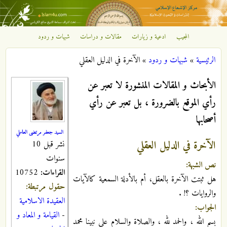
تجاوز إلى المحتوى الرئيسي
المجيب
ادعية و زيارات
مقالات و دراسات
شبهات و ردود
مركز
الرئيسية
»
شبهات و ردود
»
الآخرة في الدليل العقلي
الإشعاع
أنت هنا
الأبحاث و المقالات المنشورة لا تعبر عن
الإسلامي
رأي الموقع بالضرورة ، بل تعبر عن رأي
أصحابها
السيد جعفر مرتضى العاملي
الآخرة في الدليل العقلي
نشر قبل 10
سنوات
نص الشبهة:
القراءات:
10752
هل ثبتت الآخرة بالعقل، أم بالأدلة السمعية كالآيات
حقول مرتبطة:
والروايات ؟! .
العقيدة الاسلامية
الجواب:
-
القيامة و المعاد و
بسم الله ، والحمد لله ، والصلاة والسلام على نبينا محمد