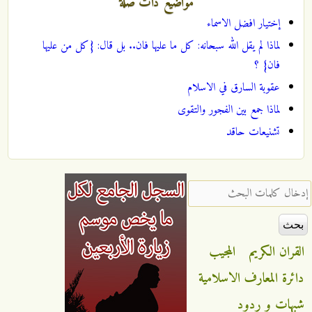
مواضيع ذات صلة
إختيار افضل الاسماء
لماذا لم يقل الله سبحانه: كل ما عليها فان.. بل قال: {كل من عليها
فان} ؟
عقوبة السارق في الاسلام
لماذا جمع بين الفجور والتقوى
تشنيعات حاقد
‏إدخال كلمات البحث ‏
القران الكريم
المجيب
دائرة المعارف الاسلامية
شبهات و ردود