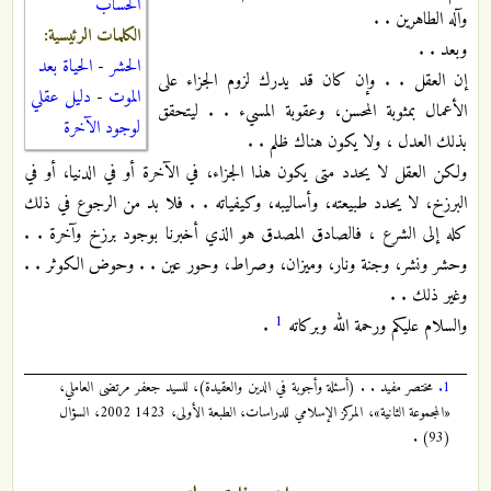
الحساب
وآله الطاهرين . .
الكلمات الرئيسية:
وبعد . .
الحشر
-
الحياة بعد
إن العقل . . وإن كان قد يدرك لزوم الجزاء على
الموت
-
دليل عقلي
الأعمال بمثوبة المحسن، وعقوبة المسيء . . ليتحقق
لوجود الآخرة
بذلك العدل ، ولا يكون هناك ظلم . .
ولكن العقل لا يحدد متى يكون هذا الجزاء، في الآخرة أو في الدنيا، أو في
البرزخ، لا يحدد طبيعته، وأساليبه، وكيفياته . . فلا بد من الرجوع في ذلك
كله إلى الشرع ، فالصادق المصدق هو الذي أخبرنا بوجود برزخ وآخرة . .
وحشر ونشر، وجنة ونار، وميزان، وصراط، وحور عين . . وحوض الكوثر . .
وغير ذلك . .
1
والسلام عليكم ورحمة الله وبركاته
.
1.
مختصر مفيد . . (أسئلة وأجوبة في الدين والعقيدة)، للسيد جعفر مرتضى العاملي،
«المجموعة الثانية»، المركز الإسلامي للدراسات، الطبعة الأولى، 1423 2002، السؤال
(93) .