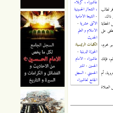
عاشوراء ، كربلاء
، الشعائر الحسينية
فر لطالب
-
الشيعة الامامية
 ذاك.
الاثنى عشرية
-
 الخطابة
الاسلام و العلم
طغى على
الحديث
الكلمات الرئيسية:
ر محرم،
الحوزة الدينية
-
عاشوراء
-
الامام
ظم، فإنك
الحسين
-
المنبر
الحسيني
-
السجل
روية، أم
الجامع لعاشوراء
ل الصلاة