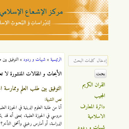
مركز
الإشعاع
‏إدخال كلمات البحث ‏
الرئيسية
»
شبهات و ردود
»
التوفيق بين ط
أنت هنا
الإسلامي
الأبحاث و المقالات المنشورة لا تع
القران الكريم
التوفيق بين طلب العلم وممارسة ال
المجيب
نص الشبهة:
دائرة المعارف
أنا من طلبة العلوم الدينية في الحوزة ال
الاسلامية
دروسي في الحوزة العلمية، بمعنى أنه قد 
الدراسة، أو أمارس رغبتي وأتحمل التأخر؟
شبهات و ردود