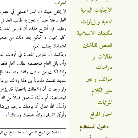
الجواب:
الاجابات اليومية
لا يخفى عليك أن المنبر الحسيني في عصرنا
العلم دخلاً جيداً يستعين به طالب العلم 
ادعية و زيارات
وعليه، فإنا أقترح عليك أن تمارس الخطابة
مكتبتك الاسلامية
كليا بحيث لا تتمكن بعد ذلك من صعود ا
قصص للناشئين
اهتمامك بطلب العلم.
ويمكنك أن تمارس الخطابة في أوقات الع
مقالات و
وأما باقي العام فتخصصه لطلب العلم فقط.
دراسات
وإذا تمكنت من ترتيب وقتك وتنظيمه، فإنك
طرائف و عبر
ستجد نفسك مذبذباً بين هذا وذاك، وربم
ولو وجدت أن انشغالك بالخطابة قد يؤخرك 
خير الكلام
اجتماعية، أم مالية، تستحق قليلاً من التأ
المرئيات
وأسأل الله تعالى أن يوفقك لما يحبه ويرض
اخبار الموقع
1
وأزكى التسليم، والله يحفظك ويرعاك
.
دخول المستخدم
1.
نقلا عن الموقع الرسمي لسماحة الشيخ علي ال