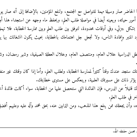
 الحاضر صار وسيلة مهمة للتواصل مع المجتمع، ولنفع المؤمنين، بالإضافة إلى أنه صار يو
في أمور حياته، ويعينه أيضا في مواصلة طلب العلم، ويحفظ ماء وجهه عن استجداء هذا أو
 بشكل جزئي، وفي أوقات محدودة، لتوفق بين طلب العلم وبين ممارسة الخطابة، فلا تهمل
لمنبر وإفادة الناس، ولا تجعل جل اهتمامك بالخطابة، بحيث يكون انشغالك بها ي
طل الدراسية خلال العام، ومنتصف العام، وخلال العطلة الصيفية، وشهر رمضان، وشه
 ستجد عندك وقتاً كثيراً لممارسة الخطابة، ولطلب العلم، وأما إذا كان وقتك غير من
ا يؤثر ذلك على مسيرتك العلمية، وينعكس على مستوى خطابتك.
قليلاً عن الدرس، فإن الفائدة التي ستحصل عليها من الخطابة، سواء أكانت فائدة أخ
خر في طلب العلم.
اه، وأن يجعلك ممن ينفع هذا المذهب، ومن الذابين عنه، بحق محمد وآله عليه وعليهم أفض
 محسن حفظه الله.