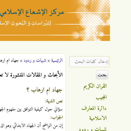
مركز
الإشعاع
‏إدخال كلمات البحث ‏
الرئيسية
»
شبهات و ردود
»
جهاد ام اره
أنت هنا
الإسلامي
الأبحاث و المقالات المنشورة لا تع
القران الكريم
جهاد ام ارهاب ؟
المجيب
نص الشبهة:
دائرة المعارف
سؤالي حول كيفية التوافق بين مفهوم الجها
الاسلامية
الجواب:
إن من الواضح أن الجهاد الابتدائي وهو ا
شبهات و ردود