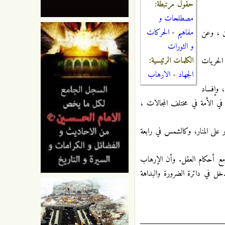
حقول مرتبطة:
مصطلحات و
مفاهيم
-
الحركات
ن ، وعن
و الثورات
الكلمات الرئيسية:
 الحريات
الجهاد
-
الارهاب
 وإفساد
في الأمة في مختلف المجالات ،
 على المنار، وكالشمس في رابعة
مع أحكام العقل. وأن الإرهاب
دخل في دائرة الضرورة والبداهة