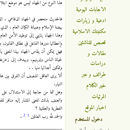
هذا النوع من الجهاد ليس هو موضع ابتلاء
الاجابات اليومية
فالحديث منحصر في الجهاد الدفاعي ، ال
ادعية و زيارات
بيضة الإسلام وصيانة الكيان العام ، الذي 
مكتبتك الاسلامية
وهذا الجهاد ينتهي إلى توطيد الأمن العا
قصص للناشئين
وإعطائها دورها الفاعل في نطاق القانون، وف
فهل يمكن أن يقاس الجهاد بهذا المعنى 
مقالات و
لحياة الناس ولدينهم، ويهدف إلى زعزعة 
دراسات
وتمكين أعدائها منها . .
طرائف و عبر
ألا يرى العاقل المنصف أن الفرق بين هذي
النهار.
خير الكلام
وهل ثمة من حاجة إلى الاستدلال على أ
المرئيات
والعنف بذلك المعنى المشار إليه منافر 
اخبار الموقع
الفطرية والعقلية ؟‍‍
2
1
والحمد لله رب العالمين
.
دخول المستخدم