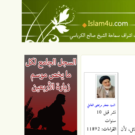
السيد جعفر مرتضى العاملي
نشر قبل 10
سنوات
القراءات:
11892
ائل، لأن