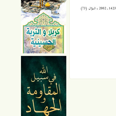
مختصر مفيد . . ( أسئلة و أجوبة في الدين والعقيدة ) ، للسيد جعفر مرتضى العاملي ، « المجموعة الأولى » المركز الإسلامي للدراسات ، الطبعة الأولى ، 1423 ـ 2002 ، السؤال (73)