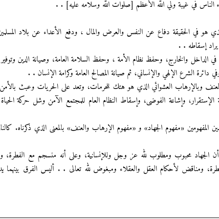
 الناس في غيبة ولي الله الأعظم [صلوات الله وسلامه عليه] . .
ذي هو في الحقيقة دفاع عن النفس والعرض والمال ، ودفع الأعداء عن بلاد المسلمي
يراد إسقاطه . .
م في الداخل والخارج، وحفظ نظام الأمة ، وحفظ السلامة العامة، وصيانة الدين وتوفير
ي دائرة الشرع الإلهي والإنساني، ثم صيانة المصالح العامة وكرامة الإنسان . .
بالعنف وبالإرهاب العشوائي الذي هو هتك للحرمات، وتعد على الحريات وعبث بالأمن،
الإستقرار، وإشاعة الفوضى، وإسقاط النظام العام للمجتمع الآمن وشل حركة الحياة 
ن المفهومين «مفهوم الجهاد» و «مفهوم الإرهاب والعنف» بالمعنى الذي ذكرناه. كالنار
ن الجهاد محبوب ومطلوب لله عز وجل وللإنسانية، وعلى أنه منسجم مع الفطرة، و
للفطرة، ومناقض لأحكام العقل والعقلاء ومبغوض لله تعالى . . أليس الفرق بينهما ي