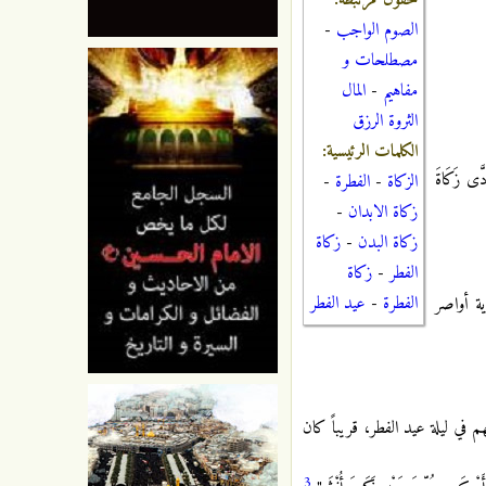
حقول مرتبطة:
الصوم الواجب
-
مصطلحات و
مفاهيم
-
المال
الثروة الرزق
الكلمات الرئيسية:
َّى زَكَاةَ
الزكاة
-
الفطرة
-
زكاة الابدان
-
زكاة البدن
-
زكاة
الفطر
-
زكاة
الفطرة
-
عيد الفطر
ية أواصر
ي ليلة عيد الفطر، قريباً كان
3