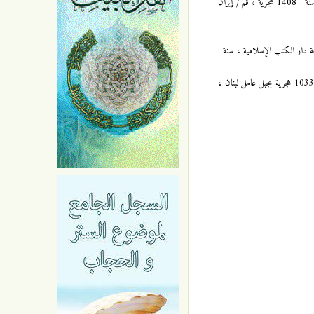
مستدرك وسائل الشيعة : 7 / 137 ، للشيخ المحدث النوري ، المولود سنة : 1254 هجرية ، و المتوفى سنة : 1320 هجرية ، طبعة : مؤسسة آل البيت ، سنة : 1408 هجرية ، قم / إيران
 الطوسي ، المولود بخراسان سنة : 385 هجرية ، و المتوفى بالنجف الأشرف سنة : 460 هجرية ، طبعة دار الكتب الإسلامية ، سنة :
وسائل الشيعة ( تفصيل وسائل الشيعة إلى تحصيل مسائل الشريعة ) : 9 / 357 ، للشيخ محمد بن الحسن بن علي ، المعروف بالحُر العاملي ، المولود سنة : 1033 هجرية بجبل عامل لبنان ،