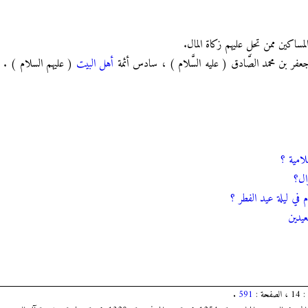
مساكين ممن تحل عليهم زكاة المال.
ي الإمام جعفر بن محمد الصَّادق ( عليه السَّلام ) ، سادس أئمة
أهل البيت
( عليهم السلام ) . ( عل
لامية ؟
ال؟
في ليلة عيد الفطر ؟
عيدين
.
591