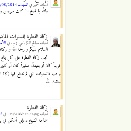
أضافه
سمير
في
السبت, 02/08/2014 - 00:49
والله يا شيخ انا كنت مريض ولم 
زكاة الفطرة للسنوات الماضي
أضافه
صالح الكرباسي (...
في
الأحد, /08/2014
السلام عليكم و رحمة الله و بركاته
تجب زكاة الفطرة على كل بالغ 
قريباً كان أو بعيداً، صغيراً كان أو كبي
و عليه فالسنوات التي لم تدفع فيها زكاة
وفقك الله
زكاة الفطرة
أضافه
zubairkhan.da@g...
في
الخمي
سماحة الشيخ....إني أسكن في يبا