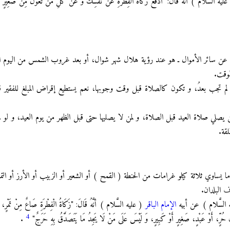
) أَنَّهُ قَالَ: "ادْفَعْ زَكَاةَ الْفِطْرَةِ عَنْ نَفْسِكَ وَ عَنْ كُلِّ مَنْ تَعُولُ مِنْ صَغِيرٍ أَوْ كَب
 عن سائر الأموال ـ هو عند رؤية هلال شهر شوال، أو بعد غروب الشمس من اليوم ا
لوقت.
لم تجب بعدُ، و تكون كالصلاة قبل وقت وجوبها، نعم يستطيع إقراض المبلغ للفقير قب
 يصلي صلاة العيد قبل الصلاة، و لمن لا يصليها حتى قبل الظهر من يوم العيد، و لو لم ي
لقة.
ساوي ثلاثة كيلو غرامات من الحنطة ( القمح ) أو الشعير أو الزبيب أو الأرز أو التمر أو 
ف البلدان.
 السَّلام ) عن أبيه
الإمام الباقر
( عليه السَّلام ) أنَّهُ قَالَ: "زَكَاةُ الْفِطْرَةِ صَاعٌ مِنْ تَمْرٍ،
4
حُرٍّ، أَوْ عَبْدٍ، صَغِيرٍ أَوْ كَبِيرٍ، وَ لَيْسَ عَلَى مَنْ لَا يَجِدُ مَا يَتَصَدَّقُ بِهِ حَرَجٌ"
.