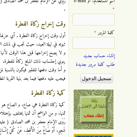
رُوِيَ عن الإمام جعفر بن محمد الصادق ( عليه السَّلام 
‏اسم المستخدم، أو e-mail
.
*
وقت إخراج زكاة الفطرة
‏كلمة المرور ‏
*
أول وقت إخراج زكاة الفطرة ـ أي عزلها
ثبوته في ليلة العيد، حيث تجب في ذلك ا
و لا يصح إخراجها قبل هذا الوقت لأنها 
إنشاء حساب جديد
ينوي إحتساب ذلك المبلغ زكاةً للفطرة.
طلب كلمة مرور جديدة
و أما وقت دفعها للفقير فيكون بالنسبة لمن
فيجب عليه دفعها فيما بعد بنية القربة المط
كمية زكاة الفطرة
كمية زكاة الفطرة هي صاع، و الصاع هو ما ي
ثمنها، و من الواضح أن ثمنها يختلف بإختلا
رَوَى الإمام جعفر بن محمد الصادق ( عليه
شَعِيرٍ، أَوْ صَاعٌ مِنَ الْأَقِطِ، عَنْ كُلِّ إِنْسَانٍ 