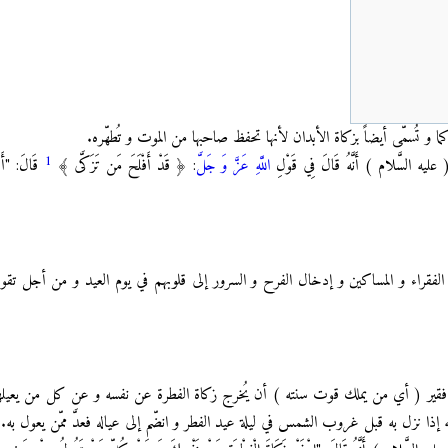
كما و تُسمّى أيضاً بزكاة الأبدان لأنها تحفظ صاحبها من الموت و تُطهّره.
1
عليه السَّلام ) أَنَّهُ قَالَ فِي قَوْلِ
اللَّهِ عَزَّ وَ جَلَّ
: ﴿ قَدْ أَفْلَحَ مَن تَزَكَّى ﴾
قَالَ: "أَد
ح الفقراء و المساكين و إدخال الفرح و السرور إلى قلوبهم في يوم العيد و من أجل تقو
فقير ( أي من يملك قوت سنته ) أن يُخرج زكاة الفطرة عن نفسه و عن كل من يعيلهم ف
 إذا نزل به قبل غروب الشمس في ليلة عيد الفطر و انضّم إلى عياله فعدَّ ‏ممّن يعول به.