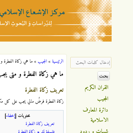
مركز
الإشعاع
‏إدخال كلمات البحث ‏
الرئيسية
»
المجيب
»
ما هي زكاة الفطرة و 
أنت هنا
الإسلامي
ما هي زكاة الفطرة و متى يجب
القران الكريم
تعريف زكاة الفطرة
المجيب
زكاة الفطرة فرضٌ مالي يجب على كل مكلفٍ
دائرة المعارف
محتويات
[
إخفاء
]
الاسلامية
تعريف زكاة الفطرة
شبهات و ردود
فلسفة تشريع زكاة الفطرة