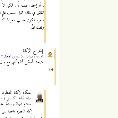
، أو إعطاء قيمته له ، لكن لا 
الفقير في ذلك البلد حسب علم ا
سعره فيكون حسب سعر 3 كليو من المواد المذكورة في بلدك عن كل شخص .
وفقك الله
إخراج الزكاة
أضافه
رضوان لبلادي
في
الجمعة, 23/06/2017 - 19:38
شيخنا أسكن أنا وأخي مع والدي
خيرا
احكام زكاة الفطرة
أضافه
صالح الكرباسي (...
السلام عليكم و رحمة الله 
زكاة الفطرة واجبة على