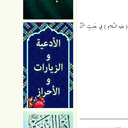
يه السَّلام ) فِي حَدِيثٍ: "أَنَّ