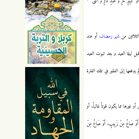
ِيرٍ حُرٍّ وَ عَبْدٍ ذَكَرٍ وَ أُنْثَى"
لثلاثين من
شهر رمضان
، أو عند
ل ليلة العيد و بعد ثبوت العيد
دفعها إلى الفقير في تلك الفترة
غيرها مما يكون قوتاً غالباً، أو
 أَوْ صَاعٌ مِنْ زَبِيبٍ، أَوْ صَاعٌ مِنْ