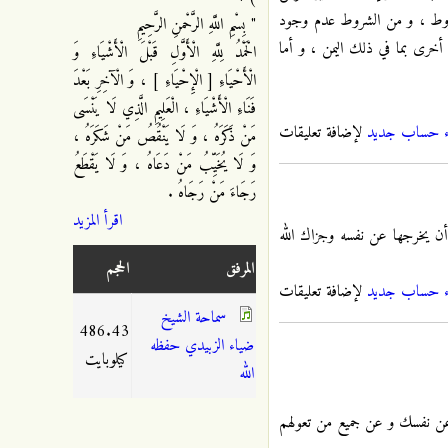
 بشروط ، و من الشروط عدم وجود
" بِسْمِ اللَّهِ الرَّحْمنِ الرَّحِيمِ
أخرى بما في ذلك اليمن ، و أما
الْحَمْدُ لِلَّهِ الْأَوَّلِ قَبْلَ الْأَشْيَاءِ وَ
الْأَحْيَاءِ [ الْإِحْيَاءِ ] ، وَ الْآخِرِ بَعْدَ
فَنَاءِ الْأَشْيَاءِ ، الْعَلِيمِ الَّذِي لَا يَنْسَى
ء حساب جديد
لإضافة تعليقات
مَنْ ذَكَرَهُ ، وَ لَا يَنْقُصُ مَنْ شَكَرَهُ ،
وَ لَا يُخَيِّبُ مَنْ دَعَاهُ ، وَ لَا يَقْطَعُ
رَجَاءَ مَنْ رَجَاهُ .
اقرأ المزيد
أن يخرجها عن نفسه وجزاك الله
المرفق
الحجم
ء حساب جديد
لإضافة تعليقات
سماحة الشيخ
486.43
ضياء الزبيدي حفظه
كيلوبايت
الله
 عن نفسك و عن جميع من تعولهم