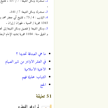
2.
.
3.
مستدرك وسائل الشيعة: 7 / 141.‏
4.
1365 هجرية / شمسية ، طهران / إيران .
5.
و المتوفى سنة : 1104 هجرية بمشهد الإمام الرضا ( عليه السَّلام ) و المدفون بها ، طبعة : مؤسسة آل البيت ، سنة : 1409 هجرية ، قم / إيران .
ما هي الصدقة تحديدا ؟
في العشر الاواخر من شهر الصيام
الاغنية الاسلامية
الشباب: محاولة فهم
الحج
51 تعليقة
لم ادفع الفطره