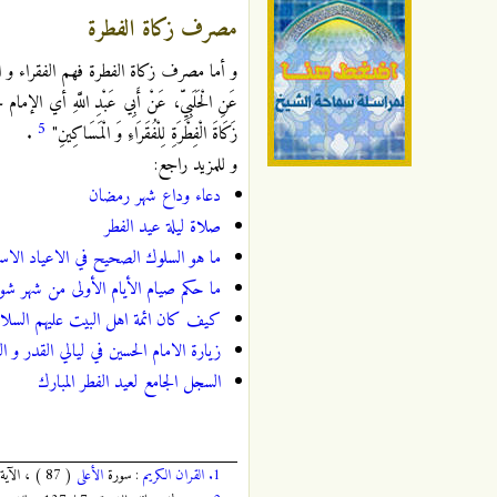
‏مصرف زكاة الفطرة
و أما مصرف زكاة الفطرة فهم الفقراء و ال
عَنِ الْحَلَبِيِّ، عَنْ أَبِي عَبْدِ اللَّهِ أ
5
زَكَاةَ الْفِطْرَةِ لِلْفُقَرَاءِ وَ الْمَسَاكِينِ"
.
و للمزيد راجع:
دعاء وداع شهر رمضان
صلاة ليلة عيد الفطر
ما هو السلوك الصحيح في الاعياد الاس
ما حكم صيام الأيام الأولى من شهر شو
كيف كان ائمة اهل البيت عليهم السلام 
زيارة الامام الحسين في ليالي القدر و ال
السجل الجامع لعيد الفطر المبارك
1.
القران الكريم
: سورة
الأعلى
( 87 ) ، الآية : 14 ، الصفحة :