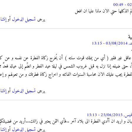
اتذكلها حتي الان ماذا عليا ان افعل
يرجى
تسجيل الدخول
أو
إنشا
ة
03 - 13:15
عاقل غير فقير ( أي من يملك قوت سنته ) أن يُخرج زكاة الفطرة عن نفسه و عن كل 
راً، حتى ضيفه إذا نزل به قبل غروب الشمس في ليلة عيد الفطر و انضّم إلى عياله فعدَّ ‏مم
 الفطرة يجب عليك الان محاسبة السنوات الفائته و اخراج زكاة فطرتك و من تعولهم و إعطائ
يرجى
تسجيل الدخول
أو
إنشا
س, 25/06/2015 - 15:13
ن و اريد ان أأدي الفطرة الى بلاد آخر ..فأي الثمن يعتبر في زالك...أريد من فضيلتكم 
يرجى
تسجيل الدخول
أو
إنشا