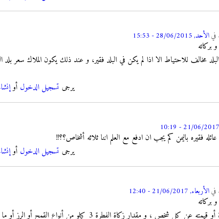
في
الأحد, 28/06/2015 - 15:53
و بركاته
لبلد مخالف للاحتياط الا اذا لم يكن في البلد فقير، و عند ذلك يكون الملاك سعر بلد ا
يرجى
تسجيل الدخول
أو
إنشا
عائله فقيره باليمن كم يجب ان ادفع مع العلم اننا ثلاثه أشخاص؟؟!!
يرجى
تسجيل الدخول
أو
إنشا
في
الأربعاء, 21/06/2017 - 12:40
و بركاته
يجب إخراج زكاة الفطرة أو قيمته عن كل شخص ، و مقدار زكاة الفطرة 3 كيل