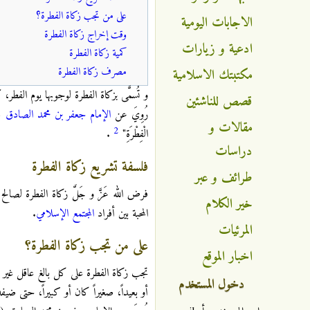
على من تجب زكاة الفطرة؟
الاجابات اليومية
وقت إخراج زكاة الفطرة
ادعية و زيارات
كمية زكاة الفطرة
‏مصرف زكاة الفطرة
مكتبتك الاسلامية
و تُسمَّى بزكاة الفطرة لوجوبها يوم الفطر، 
قصص للناشئين
رُوِيَ عن
الإمام جعفر بن محمد الصادق
( 
مقالات و
2
الْفِطْرَةِ"
.
دراسات
فلسفة تشريع زكاة الفطرة
طرائف و عبر
فرض الله عَزَّ و جَلَّ زكاة الفطرة لصال
خير الكلام
المحبة بين أفراد
المجتمع الإسلامي
.
المرئيات
على من تجب زكاة الفطرة؟
اخبار الموقع
تجب زكاة الفطرة على كل بالغ عاقل غير 
دخول المستخدم
أو بعيداً، صغيراً كان أو كبيراً، حتى ضيفه