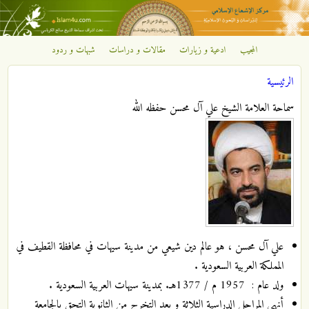
تجاوز إلى المحتوى الرئيسي
المجيب
ادعية و زيارات
مقالات و دراسات
شبهات و ردود
مركز
الرئيسية
الإشعاع
أنت هنا
سماحة العلامة الشيخ علي آل محسن حفظه الله
الإسلامي
علي آل محسن ، هو عالم دين شيعي من مدينة سيهات في محافظة القطيف في
المملكة العربية السعودية .
ولد عام : 1957 م / 1377هـ. بمدينة سيهات العربية السعودية .
أنهى المراحل الدراسية الثلاثة و بعد التخرج من الثانوية التحق بالجامعة