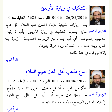
التشكيك في زيارة الأربعين
26/08/2023 - 00:03
القراءات:
7388
التعليقات:
0
بعد الزيارات المليونية للإمام الحسين عليه السلام كل عام،
الشيخ علي آل محسن
حاول بعضهم التشكيك في زيارة الأربعين، بأنها لم يثبت
استحبابها بخصوصها، أي أنها ليست من الزيارات المخصوصة، كزيارة ليلة
القدر، وليلة النصف من شعبان، ويوم عرفة وغيرها.
والكلام يكون في عدة نقاط:
اقرأ المزيد
اتباع مذهب أهل البيت عليهم السلام
08/06/2022 - 00:03
القراءات:
6238
التعليقات:
0
محبّكم من المغرب، أشتغل موظف، عمري 37 سنة، متزوّج،
الشيخ علي آل محسن
بعد رحلة بحث طويلة أريد أن أعلن انتمائي لمنهج العترة،
الإسلام المحمدي الصحيح، وركوب سفينة النجاة.
اقرأ المزيد