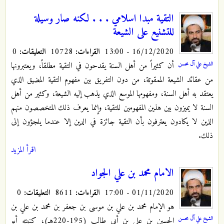
التقية مبدا اسلامي . . . لكنه صار وسيلة
للتشنيع على الشيعة
16/12/2020 - 13:00
القراءات:
10728
التعليقات:
0
أن كثيراً من أهل السنة يقدحون في التقية مطلقاً، ويعتبرونها
الشيخ علي آل محسن
من عقائد الشيعة الممقوتة، من دون التفريق بين مفهوم التقية المضيق الذي
يعتقد به أهل السنة، ومفهومها الموسع الذي يذهب إليه الشيعة، وكثير من أهل
السنة لا يميزون بين هذين المفهومين للتقية، وإنما يعرف ذلك المتخصصون منهم
الذين لا يكادون يعترفون بأن التقية جائزة في الدين إلا عندما يلجؤون إلى
ذلك.
اقرأ المزيد
الامام محمد بن علي الجواد
01/11/2020 - 17:00
القراءات:
8611
التعليقات:
0
هو الإمام محمد بن علي بن موسى بن جعفر بن محمد بن علي بن
الشيخ علي آل محسن
الحسين بن علي بن أبي طالب (195-220هـ)، كنيته أبو