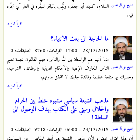
الشيخ علي آل محسن
السلام، كنيته أبو جعفر، ولُقِّب بالباقر لتبقّره في العلم أي تبحّره
فيه.
اقرأ المزيد
ما الحاجة الى بعث الانبياء؟
28/12/2019 - 17:00
القراءات:
8760
التعليقات:
0
منها: أنهم هم الواسطة بين الله والناس، فهم القائمون بمهمة تعليم
الشيخ علي آل محسن
الناس المعارف الإلهية والأحكام الدينية والوظائف الشرعية،
وحسبك بها منفعة عظيمة وفائدة جليلة، لا تتحقق بدونهم.
اقرأ المزيد
مذهب الشيعة سياسي مشبوه خلط بين الحرام
والحلال ومبني على الكذب بهدف الوصول الى
السلطة !
24/12/2019 - 06:00
القراءات:
9718
التعليقات:
0
الشيخ علي آل محسن
أن هذا افتراء محض؛ لأن مذهب الشيعة هو أبعد المذاهب عن السياسة،