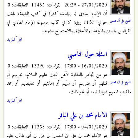
27/01/2020 - 20:29
القراءات:
11465
التعليقات:
0
أن الإمام الهادي له روايات كثيرة في كتب الشيعة، بلغت
الشيخ علي آل محسن
حوالي: 1137 رواية كما في كتاب موسوعة الإمام الهادي في
الفرائض والسنن والمواعظ والأخلاق والاحتجاج وغيرها.
اقرأ المزيد
اسئلة حول الناصبي
16/01/2020 - 17:00
القراءات:
13390
التعليقات:
0
هو من تجاهر بالعداوة لأهل البيت عليهم السلام، بحربهم أو
الشيخ علي آل محسن
قتلهم أو ضربهم أو سبّهم أو إهانتهم أو تنقيصهم أو جحد
مآثرهم المعلوم ثبوتها لهم، أو نحو ذلك.
اقرأ المزيد
الامام محمد بن علي الباقر
04/01/2020 - 17:00
القراءات:
11358
التعليقات:
0
هو الإمام محمد بن علي بن الحسين بن علي بن أبي طالب عليه