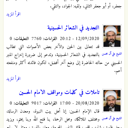
جعفر، أو أبو جعفر الثاني، ولقبه: الجواد، والتقي.
اقرأ المزيد
التجديد في الشعائر الحسينية
12/09/2020 - 20:12
القراءات:
7760
التعليقات:
0
قد تتعالى بين الحين والآخر بعض الأصوات التي تطالب
الشيخ علي آل محسن
بالتجديد في الشعائر الحسينية، وتدعو إلى ضرورة إخراج المنبر
الحسيني من حالته الحاضرة إلى وضع آخر أفضل، لتكون فائدته أكثر ومنفعته
أعم.
اقرأ المزيد
تاملات في كلمات ومواقف الامام الحسين
20/08/2020 - 17:00
القراءات:
9017
التعليقات:
0
قال الإمام الحسين: إنا أهل بيت النبوة، ومعدن الرسالة،
الشيخ علي آل محسن
ومختلف الملائكة، ومحل الرحمة، بنا فتح الله وبنا يختم، ويزيد
رجل فاسق، شارب للخمر، قاتل النفس المحرمة، معلن بالفسق، ومثلي لا يبايع