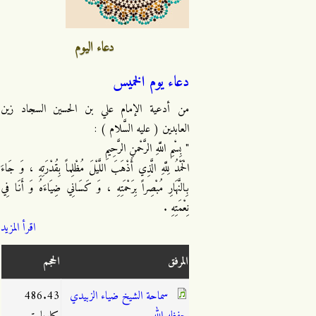
دعاء اليوم
دعاء يوم الخميس
من أدعية الإمام علي بن الحسين السجاد زين
العابدين ( عليه السَّلام ) :
" بِسْمِ اللَّهِ الرَّحْمنِ الرَّحِيمِ
الْحَمْدُ لِلَّهِ الَّذِي أَذْهَبَ اللَّيْلَ مُظْلِماً بِقُدْرَتِهِ ، وَ جَاءَ
بِالنَّهَارِ مُبْصِراً بِرَحْمَتِهِ ، وَ كَسَانِي ضِيَاءَهُ وَ أَنَا فِي
نِعْمَتِهِ .
اقرأ المزيد
المرفق
الحجم
سماحة الشيخ ضياء الزبيدي
486.43
حفظه الله
كيلوبايت