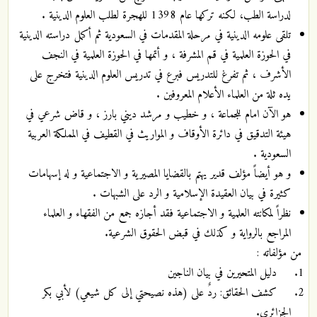
لدراسة الطب، لكنه تركها عام 1398 للهجرة لطلب العلوم الدينية .
تلقى علومه الدينية في مرحلة المقدمات في السعودية ثم أكمل دراسته الدينية
في الحوزة العلمية في قم المشرفة ، و أتمها في الحوزة العلمية في النجف
الأشرف ، ثم تفرغ للتدريس فبرع في تدريس العلوم الدينية فتخرج على
يده ثلة من العلماء الأعلام المعروفين .
هو الآن امام للجماعة ، و خطيب و مرشد ديني بارز ، و قاض شرعي في
هيئة التدقيق في دائرة الأوقاف و المواريث في القطيف في المملكة العربية
السعودية .
و هو أيضاً مؤلف قدير يهتم بالقضايا المصيرية و الاجتماعية و له إسهامات
كثيرة في بيان العقيدة الإسلامية و الرد على الشبهات .
نظراً لمكانته العلمية و الاجتماعية فقد أجازه جمع من الفقهاء و العلماء
المراجع بالرواية و كذلك في قبض الحقوق الشرعية.
من مؤلفاته :
دليل المتحيرين في بيان الناجين
كشف الحقائق: ردٌ على (هذه نصيحتي إلى كل شيعي) لأبي بكر
الجزائري.