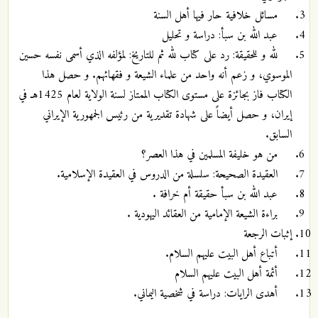
مسائل خلافية حار فيها أهل السنة
عبد الله بن سبأ: دراسة و تحليل
لله و للحقيقة: رد على كتاب لله ثم للتاريخ: لمؤلفه الذي أسمى نفسه حسين
الموسوي، و زعم أنه واحد من علماء الشيعة و فقهائهم. و حصل هذا
الكتاب فاز بجائزة على مستوى الكتاب الممتاز لسنة الولاية لعام 1425هـ في
إيران، و حصل أيضاً على شهادة تقديرية من رئيس الجمهورية الإيراني
السابق.
من هو خليفة المسلمين في هذا العصر؟
العقيدة الصحيحة: سلسلة من الدروس في العقيدة الإسلامية.
عبد الله بن سبأ حقيقة أم خرافة .
براءة الشيعة الإمامية من العقائد اليهودية .
إثبات الرجعة
أتباع أهل البيت عليهم السلام.
أئمة أهل البيت عليهم السلام
أهدى الرايات: دراسة في شخصية اليماني.