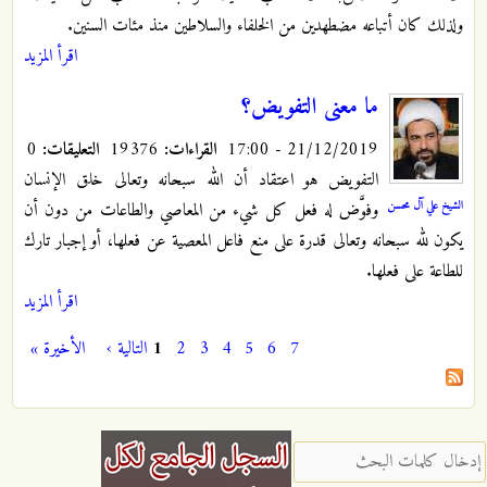
ولذلك كان أتباعه مضطهدين من الخلفاء والسلاطين منذ مئات السنين.
اقرأ المزيد
ما معنى التفويض؟
21/12/2019 - 17:00
القراءات:
19376
التعليقات:
0
التفويض هو اعتقاد أن الله سبحانه وتعالى خلق الإنسان
الشيخ علي آل محسن
وفوَّض له فعل كل شيء من المعاصي والطاعات من دون أن
يكون لله سبحانه وتعالى قدرة على منع فاعل المعصية عن فعلها، أو إجبار تارك
للطاعة على فعلها.
اقرأ المزيد
7
6
5
4
3
2
1
التالية ›
الأخيرة »
الصفحات
‏إدخال كلمات البحث ‏