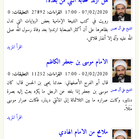
هل ارتد صحابة النبي من بعده؟
07/02/2020 - 17:00
القراءات:
27892
التعليقات:
0
رويت في كتب الشيعة الإمامية بعض الروايات التي تدل
الشيخ علي آل محسن
بظاهرها على أن أكثر الصحابة ارتدوا بعد وفاة رسول الله صلى
الله عليه وآله إلا أنفار قلائل.
اقرأ المزيد
الامام موسى بن جعفر الكاظم
02/02/2020 - 17:00
القراءات:
11252
التعليقات:
0
قال أبو الفرج الأصفهاني: حدثنا يحيى بن الحسن قال: كان
الشيخ علي آل محسن
موسى بن جعفر إذا بلغه عن الرجل ما يكره بعث إليه بصرة
دنانير، وكانت صراره ما بين الثلاثمائة إلى المائتي دينار، فكانت صرار موسى
مَثَلاً.
اقرأ المزيد
ملامح من الامام الهادي