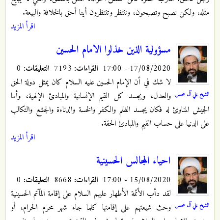
مثله، ولكن نصبح وتصبحون، وننتظر وتنتظرون أينا أحق بالخلافة والبيعة.
اقرأ المزيد
مسؤولية الذين خذلوا الامام الحسين
17/08/2020 - 17:00
القراءات:
7193
التعليقات:
0
لا شك في أن الإمام الحسين عليه السلام كان يمثل دولة الحق
الشيخ علي آل محسن
والعدل، ويجسد كل القيم الإنسانية والمبادئ الإلهية، وأما
الجيش المناوئ له فكان يجسد الظلم والكفر والخسة والدناءة والجشع والتكالب
على الدنيا على حساب القيم والمبادئ الحقة.
اقرأ المزيد
احياء المجالس الحسينية
15/08/2020 - 17:00
القراءات:
8668
التعليقات:
0
لقد دأب الأئمة الأطهار عليهم السلام على إقامة المآتم الحسينية
الشيخ علي آل محسن
وحث شيعتهم على إقامتها كلما جاء شهر محرم الحرام، أو