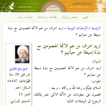
تجاوز إلى المحتوى الرئيسي
المجيب
ادعية و زيارات
مقالات و دراسات
شبهات و ردود
مركز
الرئيسية
»
الإجابات اليومية
»
اريد اعرف من هم الائمة المعصومين مع نبذة
الإشعاع
أنت هنا
بسيطة عن حياتهم ؟
الإسلامي
اريد اعرف من هم الائمة المعصومين مع
نبذة بسيطة عن حياتهم ؟
السوال:
اريد اعرف من هم الائمة المعصومين مع نبذة بسيطة
الشيخ صالح الكرباسي
نشر قبل 20 سنة
عن حياتهم ؟
القراءات:
16447
الجواب:
السائل:
احمد
السلام عليكم و رحمة الله و بركاته ، و بعد :
العمر:
23
للحصول على معلومات عن الأئمة الاثنى عشر يمكنك
المستوى الدراسي:
الرجوع الى الوصلات التالية :