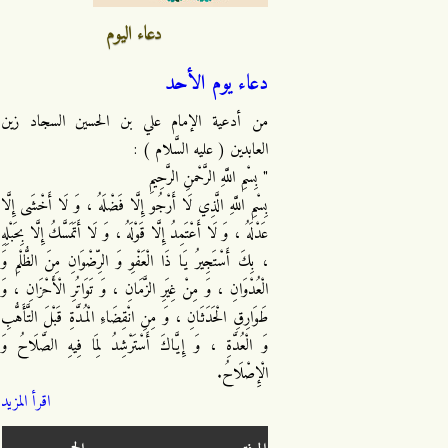
دعاء اليوم
دعاء يوم الأحد
من أدعية الإمام علي بن الحسين السجاد زين
العابدين ( عليه السَّلام ) :
" بِسْمِ اللَّهِ الرَّحْمنِ الرَّحِيمِ
بِسْمِ اللَّهِ الَّذِي لَا أَرْجُو إِلَّا فَضْلَهُ ، وَ لَا أَخْشَى إِلَّا
عَدْلَهُ ، وَ لَا أَعْتَمِدُ إِلَّا قَوْلَهُ ، وَ لَا أَتَمَسَّكُ إِلَّا بِحَبْلِهِ
، بِكَ أَسْتَجِيرُ يَا ذَا الْعَفْوِ وَ الرِّضْوَانِ مِنَ الظُّلْمِ وَ
الْعُدْوَانِ ، وَ مِنْ غِيَرِ الزَّمَانِ ، وَ تَوَاتُرِ الْأَحْزَانِ ، وَ
طَوَارِقِ الْحَدَثَانِ ، وَ مِنِ انْقِضَاءِ الْمُدَّةِ قَبْلَ التَّأَهُّبِ
وَ الْعُدَّةِ ، وَ إِيَّاكَ أَسْتَرْشِدُ لِمَا فِيهِ الصَّلَاحُ وَ
الْإِصْلَاحُ.
اقرأ المزيد