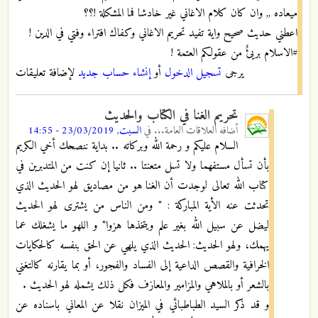
ميعاده ,, وان كان كلام الاغاني غير خادشا فما المشكلة !؟؟
اعطني حديث صحيح واية تفيد تحريم الاغاني وكفاك افتراء وفتي في الدين !
#الاسلام بريئٌ من عقولكم العتمة !
يرجى
تسجيل الدخول
أو
إنشاء حساب جديد
لإضافة تعليقات
تحريم الغنا في الكتاب والحديث
أضافه
العلاقات العامة...
في
السبت, 23/03/2019 - 14:55
السلام عليكم و رحمة الله وبركاته .. بداية ننصحك أخي الكريم
بأن تسأل مستفهما ولا تسل متعنتا .. ثانيا إن كنت من المتدبرين في
كتاب الله تعالى لوجدت أن الغنا هو من مصاديق لهو الحديث الذي
تحدثت عنه الأية المباركة : " ومن الناس من يشترى لهو الحديث
ليضل عن سبيل الله بغير علم ويتخذها هزوا" و اللهو ما يشغلك عما
يهمك، ولهو الحديث: الحديث الذي يلهي عن الحق بنفسه كالحكايات
الخرافية والقصص الداعية إلى الفساد والفجور، أو بما يقارنه كالتغني
بالشعر أو بالملاهي والمزامير والمعازف فكل ذلك يشمله لهو الحديث .
و قد ذكر السيد الطباطبائي في الميزان نقلا عن المعاني باسناده عن