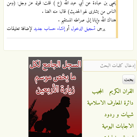
يحيى بن عبادة عن أبي عبد الله (ع ) قلت: قوله عز وجل: (ومن
الناس من يشترى لهو الحديث) قال: منه الغنا .
هداك الله وإيانا إلى صراطه المستقيم .
يرجى
تسجيل الدخول
أو
إنشاء حساب جديد
لإضافة تعليقات
‏إدخال كلمات البحث ‏
القران الكريم
المجيب
دائرة المعارف الاسلامية
شبهات و ردود
الاجابات اليومية