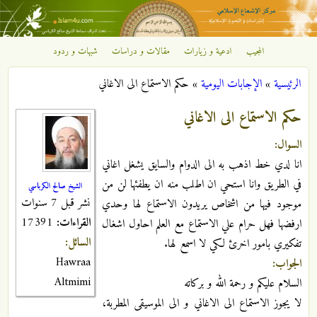
تجاوز إلى المحتوى الرئيسي
المجيب
ادعية و زيارات
مقالات و دراسات
شبهات و ردود
مركز
الرئيسية
»
الإجابات اليومية
»
حكم الاستماع الى الاغاني
الإشعاع
أنت هنا
حكم الاستماع الى الاغاني
الإسلامي
السوال:
انا لدي خط اذهب به الى الدوام والسايق يشغل اغاني
في الطريق وانا استحي ان اطلب منه ان يطفئها لن من
الشيخ صالح الكرباسي
نشر قبل 7 سنوات
موجود فيها من اشخاص يريدون الاستماع لها وحدي
القراءات:
17391
ارفضها فهل حرام علي الاستماع مع العلم احاول اشغال
السائل:
تفكيري بامور اخرئ لكي لا اسمع لها.
Hawraa
الجواب:
Altmimi
السلام عليكم و رحمة الله و بركاته
لا يجوز الاستماع الى الاغاني و الى الموسيقى المطربة،