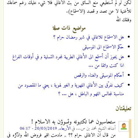
لكن لو لم تستطيعي منع السائق من بث الاغاني فلا شيء عليك رغم سماعك
للأغنية لا عن تعمد و قصد (الاستماع).
وفقك الله
مواضيع ذات صلة
هل الاستماع للاغاني في شهر رمضان حرام ؟
حكم الاستماع الى الموسيقى
هل يجوز أن أستمع الى الأغاني الطربية لمجرد التسلية و في أوقات الفراغ
اذا كنت واثقا من ...
أحكام الموسيقى والغناء والرقص
كيف نفرّق بين الأغاني اللهوية و الغير لهوية ، يعني ما المقصود من
مناسبة لمجالس اللهو و الباطل ، هل ... ؟
تعليقتان
ستحاسبون عما تكتبونه وتسوؤن به الاسلام !
أضافه
الشيخ محمد بن س...
في
الأربعاء, 20/03/2019 - 06:17
من قال ان الاغاني حرام ؟؟ ,, مادمت اقيم فروض الله واذكره في