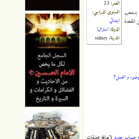
العمر:
23
المستوى الدراسي:
: يستحب
ابتدائي
 المقعدة
الدولة:
استراليا
المدينة:
sidney
لوضوء و الغسل؟
ء حساب جديد
لإضافة تعليقات