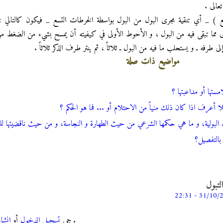
تعالى .
سع ) _ أي تنقية مجرى البول من البول بواسطة الخرطات التسع _ فيكون كالتالي 
جرى مما تبقى فيه من البول ، و الأحوط الأولى في كيفيته أن يمسح بشيء من الضغط من
لى طرفه ـ و يستحلب ما فيه من البول ـ ثلاثاً ، ثم ينتر طرف الذكر ثلاثاً .
مواضيع ذات صلة
ستها أو مداعبتها ؟
فلا أعرف اذا كان ذلك منياً من الاحتلام أو ... فما هو الحكم ؟
ك البولية، و ما هي حكمها الشرعي من حيث الطهارة و النجاسة، و من حيث ناقضيتها ل
 بالتفصيل؟
لتبول
يرجى
تسجيل الدخول
أو
إنشا