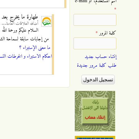
‏اسم المستخدم، أو e-mail
*
طهارة ما يخرج بعد ا
أضافه
العلاقات العامة...
ف
السلام عليكم ورحمة الله
‏كلمة المرور ‏
*
من إجابات سابقة لسماحة الشيخ هو
ما معنى الإستبراء ؟
احكام الاستبراء و الخرطات التس
إنشاء حساب جديد
طلب كلمة مرور جديدة