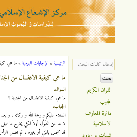
مركز
الإشعاع
‏إدخال كلمات البحث ‏
الرئيسية
»
الإجابات اليومية
»
ما هي كيفي
أنت هنا
الإسلامي
ما هي كيفية الاغتسال من الجناب
القران الكريم
السوال:
ما هي كيفية الاغتسال من الجنابة ؟
المجيب
الجواب:
دائرة المعارف
السلام عليكم و رحمة الله و بركاته ، و بعد :
الاسلامية
لا بد من التبَوُّل أولاً لكي يخرج ما تبق
قد تنجس بالمني أو بغيره ، ثم تغسل الرأ
شبهات و ردود