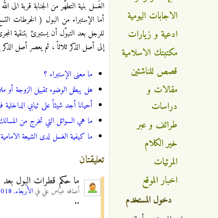
الغَسل بنية التطهُّر من الجنابة قربة الى الله 
الاجابات اليومية
أما الإستبراء من البول ( الخرطات الت
ادعية و زيارات
للرجل بعد التبوّل أن يستبرئ بتنقية الم
إلى أصل الذكر ثلاثاً ، ثم يعصر أصل الذكر إ
مكتبتك الاسلامية
قصص للناشئين
ما معنى الإستبراء ؟
مقالات و
هل يبطل الوضوء تقبيل الزوجة أو ملام
دراسات
أحيانا أجد شيئاً على ثيابي الداخلية 
ما هي السوائل التي تخرج من المسال
طرائف و عبر
ما كيفية الغسل لدى الشيعة الامامية
خير الكلام
تعليقتان
المرئيات
اخبار الموقع
ما حكم قطرات البول بعد ا
أضافه
عباس علي
في
الأربعاء, 31/10/2018 - 22:31
دخول المستخدم
..