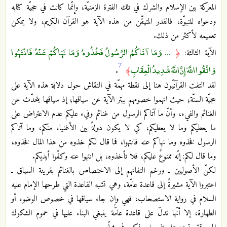
المعركة بين الإسلام والشرك في تلك الفترة الزمنيّة، وإنّما كانت في حجيّة كتابه
ودعواه للنبوّة، فالقدر المتيقّن من هذه الآية هو القرآن الكريم، ولا يمكن
تعميمه لأكثر من ذلك.
... وَمَا آتَاكُمُ الرَّسُولُ فَخُذُوهُ وَمَا نَهَاكُمْ عَنْهُ فَانْتَهُوا
الآية الثالثة:
﴿
7
وَاتَّقُوا اللَّهَ إِنَّ اللَّهَ شَدِيدُ الْعِقَابِ
.
﴾
لقد التفت القرآنيّون هنا إلى نقطة مهمّة في النقاش حول دلالة هذه الآية على
حجيّة السنّة؛ حيث اتهموا خصومهم ببتر الآية عن سياقها؛ إذ سياقها يتحدّث عن
الغنائم والفيء، وأنّ ما آتاكم الرسول من غنائم وفيء عليكم عدم الاعتراض على
ما يعطيكم وما لا يعطيكم، كي لا يكون دولةً بين الأغنياء منكم، وما آتاكم
الرسول فخذوه وما نهاكم عنه فانتهوا، فما قال لكم خذوه من هذا المال فخذوه،
وما قال لكم: إنّه ممنوعٌ عليكم، فلا تأخذوه، بل انتهوا عنه وكفّوا أيديكم.
لكنّ الأصوليين ـ ورغم التفاتهم إلى الاختصاص بالغنائم بقرينة السياق ـ
اعتبروا الآية مشيرةً إلى قاعدة عامّة، وهي تشبه القاعدة التي طرحها الإمام عليه
السلام في رواية الاستصحاب، فهي وإن جاء سياقها في خصوص الوضوء أو
الطهارة، إلا أنّها تدلّ على قاعدة عامّة ينبغي البناء عليها في عموم الشكوك