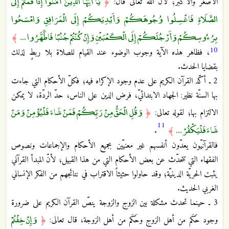
يَا أَيُّهَا الَّذِينَ آمَنُوا إِذَا قُمْتُمْ إِلَى
الأصغر والأكبر؛ لأنّ الله تعالى قال:
﴿
الصَّلَاةِ فَاغْسِلُوا وُجُوهَكُمْ وَأَيْدِيَكُمْ إِلَى الْمَرَافِقِ وَامْسَحُوا
بِرُءُوسِكُمْ وَأَرْجُلَكُمْ إِلَى الْكَعْبَيْنِ وَإِنْ كُنْتُمْ جُنُبًا فَاطَّهَّرُوا ...
﴾
10
، فظاهر هذه الآية وجوب الوضوء عند القيام للصلاة بلا ربطٍ لذلك
بقضايا الحدث.
2 ـ أكّد القرآن الكريم على عدم وجود الإكراه فيه؛ فكلّ الأحكام التي جاءت
بها السنّة نظير: الجهاد الابتدائيّ، فرض الدين على الناس، حدّ الردّة، لا يمكن
وَقُلِ الْحَقُّ مِنْ رَبِّكُمْ فَمَنْ شَاءَ فَلْيُؤْمِنْ وَمَنْ
الالتزام بها؛ لقوله تعالى:
﴿
11
شَاءَ فَلْيَكْفُرْ ...
.
﴾
فالقرآنيّون يعدّون أنفسهم غير معنيّين بجميع الأحكام والإجماعات ونصوص
الفقهاء التي تتحدّث عن بعض الأحكام التي من هذا القبيل؛ لأنّ المبدأ القرآني
يثبت الحريّة الدينيّة؛ وقد حاولوا حثيثاً الاقتراب في نتائجهم من الفكر الإنساني
الغربي الحديث.
3 ـ حينما تحدث مشكلة بين الزوج والزوجة ينصّ القرآن الكريم على ضرورة
وَإِنْ خِفْتُمْ
وجود حَكَم من أهل الزوج وحَكَم من أهل الزوجة، قال تعالى:
﴿