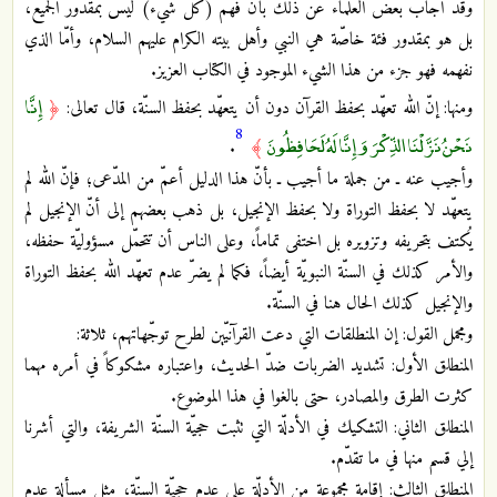
وقد أجاب بعض العلماء عن ذلك بأنّ فهم (كلّ شيء) ليس بمقدور الجميع،
بل هو بمقدور فئة خاصّة هي النبي وأهل بيته الكرام عليهم السلام، وأمّا الذي
نفهمه فهو جزء من هذا الشيء الموجود في الكتاب العزيز.
إِنَّا
ومنها: إنّ الله تعهّد بحفظ القرآن دون أن يتعهّد بحفظ السنّة، قال تعالى:
﴿
8
نَحْنُ نَزَّلْنَا الذِّكْرَ وَإِنَّا لَهُ لَحَافِظُونَ
.
﴾
وأجيب عنه ـ من جملة ما أجيب ـ بأنّ هذا الدليل أعمّ من المدّعى؛ فإنّ الله لم
يتعهّد لا بحفظ التوراة ولا بحفظ الإنجيل، بل ذهب بعضهم إلى أنّ الإنجيل لم
يُكتف بتحريفه وتزويره بل اختفى تماماً، وعلى الناس أن تتحمّل مسؤوليّة حفظه،
والأمر كذلك في السنّة النبويّة أيضاً، فكما لم يضرّ عدم تعهّد الله بحفظ التوراة
والإنجيل كذلك الحال هنا في السنّة.
ومجمل القول: إن المنطلقات التي دعت القرآنيّين لطرح توجّهاتهم، ثلاثة:
المنطلق الأول: تشديد الضربات ضدّ الحديث، واعتباره مشكوكاً في أمره مهما
كثرت الطرق والمصادر، حتى بالغوا في هذا الموضوع.
المنطلق الثاني: التشكيك في الأدلّة التي تثبت حجيّة السنّة الشريفة، والتي أشرنا
إلي قسم منها في ما تقدّم.
المنطلق الثالث: إقامة مجموعة من الأدلّة على عدم حجيّة السنّة، مثل مسألة عدم