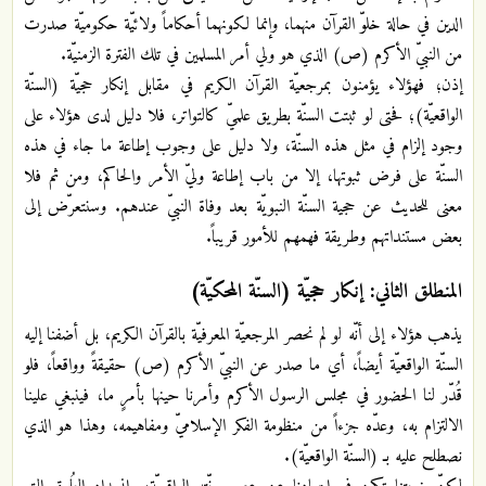
الدين في حالة خلوّ القرآن منهما، وإنما لكونهما أحكاماً ولائيّة حكوميّة صدرت
من النبيّ الأكرم (ص) الذي هو ولي أمر المسلمين في تلك الفترة الزمنيّة.
إذن؛ فهؤلاء يؤمنون بمرجعيّة القرآن الكريم في مقابل إنكار حجيّة (السنّة
الواقعيّة)؛ فحتى لو ثبتت السنّة بطريق علميّ كالتواتر، فلا دليل لدى هؤلاء على
وجود إلزام في مثل هذه السنّة، ولا دليل على وجوب إطاعة ما جاء في هذه
السنّة على فرض ثبوتها، إلا من باب إطاعة وليّ الأمر والحاكم، ومن ثم فلا
معنى للحديث عن حجية السنّة النبويّة بعد وفاة النبيّ عندهم. وسنتعرّض إلى
بعض مستنداتهم وطريقة فهمهم للأمور قريباً.
المنطلق الثاني: إنكار حجيّة (السنّة المحكيّة)
يذهب هؤلاء إلى أنّه لو لم نحصر المرجعيّة المعرفيّة بالقرآن الكريم، بل أضفنا إليه
السنّة الواقعيّة أيضاً، أي ما صدر عن النبيّ الأكرم (ص) حقيقةً وواقعاً، فلو
قُدّر لنا الحضور في مجلس الرسول الأكرم وأمرنا حينها بأمرٍ ما، فينبغي علينا
الالتزام به، وعدّه جزءاً من منظومة الفكر الإسلاميّ ومفاهيمه، وهذا هو الذي
نصطلح عليه بـ (السنّة الواقعيّة).