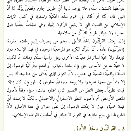
لكنّ خيبتنا تكمن في ابتعادنا عن عصر سنّته الواقعيّة، وانسداد الطُرق التي
بتوسّطها نكتشف سنّته؛ فلا يوجد لدينا أيّ طريق جازم وقطعيّ يؤكّد لنا أنّ
النبي قال كذا أو كذا، بل عموم سنّته المحكيّة والمنقولة في كتب التراث
الإسلامي من الظنون التي لا ينبغي الركون إليها، وهي ظلماتٌ بعضُها فوق
بعض، ولا يتوافر طريقٌ للتأكّد من سلامتها.
إذن؛ يعتقد القرآنيّون بالحدّ الأعلى ـ وهم من ينصرف إليهم إطلاق مفردة:
(القرآنيّون) عادةً ـ أنّ القرآن الكريم هو المرجعيّة الوحيدة في فهم الإسلام دون
غيرها، ولا حجيّة لسائر المرجعيّات الأخرى وعلى رأسها السنّة؛ وذلك إمّا لكونها
لا حجيّة لها من الأساس حتى وإن بلغتنا بالتواتر، أو لعدم توفّر آليّة للوصول إلى
السنّة الواقعيّة القطعيّة في عصرنا؛ لأنّ التواتر الذي يُدّعى من هنا وهناك ليس
إلا وهماً من وجهة نظرهم، ولا يوجد مصداقٌ خارجي له، فهو وإن كان يمتلك
قيمته نظريّاً ـ بغض النظر عن التفسير الذي نختاره لذلك، سواء وفقاً لأصول
المنطق الأرسطي أم لأصول المنطق الاستقرائي والاحتمالي ـ لكنّه لا يمتلك أيّ
قيمة عمليّة؛ حيث لا يمكننا الوصول إلى نصّ متواتر في هذا الإطار؛ لأنّ
الشروط التي يلزم توافرها في التواتر لا تتوافر في أحاديث التراث الإسلامي.
2 ـ القرآنيّون بالحدّ الأدنى