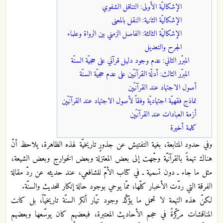
الإشكاليّة الأولى: التناقل الشفوي
الإشكاليّة الثانية: النقل بالمعنى
الإشكاليّة الثالثة: الفاصل الزمني بين الرواة وعلماء
الجرح والتعديل
المبرّر الثاني: عدم وجود دليل قرآني على حجيّة السنّة
المبرّر الثالث: أدلّة القرآنيّين على عدم حجيّة السنّة
أصول الاجتهاد عند القرآنيّين
نماذج فقهيّة اجتهاديّة وفقاً لأصول الاجتهاد عند القرآنيّين
أزمة العبادات عند القرآنيّين
كلمة أخيرة
وفي حدود المتابعة، بغية التفتيش عن جذورٍ تاريخيّة لهذه الظاهرة، يلاحظ أنّ
هناك تهمةً بالقرآنيّة وجّهت إلى بعض المعتزلة وبعض الخوارج وبعض الشيعة،
مثل ما جاء ـ دون تسمية ـ في كتاب الأمّ للشافعي، عند حديثه عن ردّ مقالة
الفرقة التي ردّت الأخبار كلّها، ممّا يوحي بوجود حالة إنكار للحديث والسنّة.
لكنّ هذه التهمة لا تحمل ما يؤكّد وجود تيّار أنكر السنّة تاريخيّاً، بل كانت
المناقشات مركّزةً في حجم الأحاديث المعتبرة، فبعضهم كان يوسّعها وبعضهم