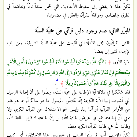
لكنّ هذا لا يفضي إلى سقوط الأحاديث التي تحمل سنداً تامّاً وتعاضداً في
الطرق والمصادر، وموافقةً للقرآن والعقل في مضمونها.
المبرّر الثاني: عدم وجود دليل قرآني على حجيّة السنّة
ناقش القرآنيّون مجمل الأدلّة التي اُقيمت على حجيّة السنّة الشريفة، ومن باب
الإجمال نشير إلى بعضها:
يَا أَيُّهَا الَّذِينَ آمَنُوا أَطِيعُوا اللَّهَ وَأَطِيعُوا الرَّسُولَ وَأُولِي الْأَمْرِ
الآية الأولى:
﴿
مِنْكُمْ فَإِنْ تَنَازَعْتُمْ فِي شَيْءٍ فَرُدُّوهُ إِلَى اللَّهِ وَالرَّسُولِ إِنْ كُنْتُمْ تُؤْمِنُونَ بِاللَّهِ
4
وَالْيَوْمِ الْآخِرِ ذَٰلِكَ خَيْرٌ وَأَحْسَنُ تَأْوِيلًا
.
﴾
فقد شكّكوا في دلالة آية الإطاعة على حجيّة السنّة، ونصّوا على أنّ إطاعة الرسول
التي أشارت إليها الآية الكريمة إنّما تختصّ بالرسول بما هو حاكم أو بما هو مخبر
عن الأوامر القرآنية أو آمرٌ بها، وليس بنحو الاستقلال عن القرآن الكريم، ولا
تعني أنّ إطاعته تقع في عرض طاعة الله؛ بل إنّ طاعته استمرار لطاعة الله،
وطاعة الله هي طاعة القرآن الكريم فقط.
لكنّ المؤسف أنّهم لم يبيّنوا السبب في تخصيص هذا الإطلاق، أي كيف