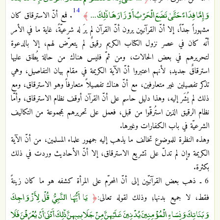
14
وَإِمَّا فِدَاءً حَتَّىٰ تَضَعَ الْحَرْبُ أَوْزَارَهَا ذَٰلِكَ ...
﴾
. فمع أنّ الاسترقاق كان
مشهوراً جدّاً، إلا أنّ القرآنيين يرون أنّ القرآن لم يرَ له شرعيّةً، غاية ما في الأمر
أنّه كان في عصر نزول الكتاب الكريم رقيقٌ لم يتعرّض لهم، إلا بالدعوة
لتحريرهم في بعض الحالات، ومن ثمّ فليس هناك من حالة يُطلق عليها
استرقاقٌ جديد؛ لأنهم اعتبروا أنّ الآية الكريمة في مقام بيان التفاصيل، وهي
تذكر تفصيلين غير متعارفين، مع أنّ هناك تفصيلاً متعارفاً وهو الاسترقاق، ومع
ذلك لم يُشَر إليه، وهذا دليل حاسم على أنّ القرآن أوقف نظام الاسترقاق، وأمّا
نظام الرقيق الذين استُرقّوا من قبل، فعمل على تحريرهم بمجموعة من التكاليف
الشرعيّة في باب الكفارات وغيرها.
وهذه النظرة للموضوع تخالف ما يذهب إليه جمهور علماء المسلمين، من أنّ الآية
الكريمة وإن لم تدلّ على تشريع الاسترقاق، إلا أنّ الأحاديث وردت في ذلك
بكثرة.
6 ـ ذهب بعض القرآنيّين إلى أنّ المحرّم على المرأة كشفه هو ما كان زينةً
يَا أَيُّهَا النَّبِيُّ قُلْ لِأَزْوَاجِكَ
فقط، لا جميع بدنها؛ وذلك لقوله تعالى:
﴿
وَبَنَاتِكَ وَنِسَاءِ الْمُؤْمِنِينَ يُدْنِينَ عَلَيْهِنَّ مِنْ جَلَابِيبِهِنَّ ذَٰلِكَ أَدْنَىٰ أَنْ يُعْرَفْنَ فَلَا