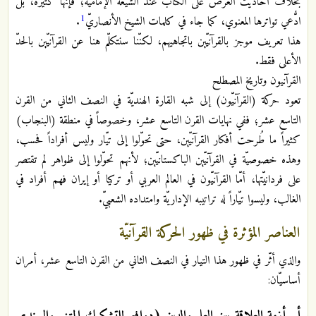
بخلاف أحاديث العرض على الكتاب عند الشيعة الإماميّة؛ فإنها كثيرة، بل
1
ادُّعي تواترها المعنوي، كما جاء في كلمات الشيخ الأنصاريّ
.
هذا تعريف موجز بالقرآنيّين باتجاهيهم، لكنّنا سنتكلّم هنا عن القرآنيّين بالحدّ
الأعلى فقط.
القرآنيون وتاريخ المصطلح
تعود حركة (القرآنيّون) إلى شبه القارة الهنديّة في النصف الثاني من القرن
التاسع عشر؛ ففي نهايات القرن التاسع عشر، وخصوصاً في منطقة (البنجاب)
كثيراً ما طُرحت أفكار القرآنيّين، حتى تحوّلوا إلى تيّار وليس أفراداً فحسب،
وهذه خصوصيّة في القرآنيّين الباكستانيّين؛ لأنهم تحوّلوا إلى ظواهر لم تقتصر
على فردانيّتها، أمّا القرآنيّون في العالم العربي أو تركيا أو إيران فهم أفراد في
الغالب، وليسوا تيّاراً له تراتيبه الإداريّة وامتداده الشعبيّ.
العناصر المؤثرة في ظهور الحركة القرآنيّة
والذي أثّر في ظهور هذا التيار في النصف الثاني من القرن التاسع عشر، أمران
أساسيّان:
أ ـ أزمة العلاقة بين العلم والدين (دوافع للتشكيك المتني والسندي