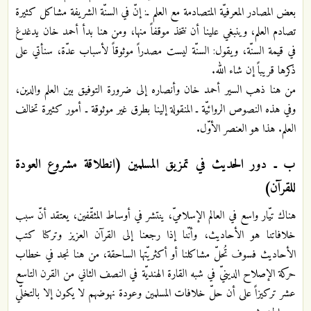
بعض المصادر المعرفيّة المتصادمة مع العلم ـ: إنّ في السنّة الشريفة مشاكل كثيرة
تصادم العلم، وينبغي علينا أن نتخذ موقفاً منها، ومن هنا بدأ أحمد خان يدغدغ
في قيمة السنّة، ويقول: السنّة ليست مصدراً موثوقاً لأسباب عدّة، سنأتي على
ذكرها قريباً إن شاء الله.
من هنا ذهب السير أحمد خان وأنصاره إلى ضرورة التوفيق بين العلم والدين،
وفي هذه النصوص الروائيّة ـ المنقولة إلينا بطرق غير موثوقة ـ أمور كثيرة تخالف
العلم. هذا هو العنصر الأوّل.
ب ـ دور الحديث في تمزيق المسلمين (انطلاقة مشروع العودة
للقرآن)
هناك تيّار واسع في العالم الإسلاميّ، ينتشر في أوساط المثقّفين، يعتقد أنّ سبب
خلافاتنا هو الأحاديث، وأنّنا إذا رجعنا إلى القرآن العزيز وتركنا كتب
الأحاديث فسوف تُحلّ مشاكلنا أو أكثريّتها الساحقة، من هنا نجد في خطاب
حركة الإصلاح الدينيّ في شبه القارة الهنديّة في النصف الثاني من القرن التاسع
عشر تركيزاً على أن حلّ خلافات المسلمين وعودة نهوضهم لا يكون إلا بالتخلّي