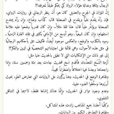
الرجال وثاقة وعدالة هؤلاء الرواة كي يحكم طبقاً لمعرفته؟!
إنّ الميزان في الجرح والتعديل كان هو: أن ينظر الرجالي في روايات الرواي،
فإن رآه يقدّم عليّاً ويقدح في الصحابة قال: كذّاب وضّاع، وإن رآه يمتدح
الصحابة ويؤخّر علياً قال: هذا ثقة مثلاً.. وإن كان قدرياً وضعوا عليه علامة
استفهام، وإن كان شيعيّاً ـ وهو أوسع من الإماميّ بكثير في تلك الفترة الزمنيّة ـ
رموه بالكذب والوضع، والعكس موجود أيضاً، فكيف نثق بأحكامهم الرجاليّة
في مثل هذه الأحوال، وهي قائمة على اجتهاداتهم الشخصيّة في الدين والفكر؟!
إلى غير ذلك من الإشكاليات التي لا نطيل بالحديث عنها مثل:
أزمة النُسَخ المتعدّدة، فأقدم نسخ للحديث جاءت بعد مئة وخمسين سنة، وإذا
راجعناها وجدنا فيها اختلافاً واضطراباً عجيباً.
وظاهرة الوضع في الحديث، وهنا يركّزون على الروايات التي تعارض العلم، بحيث
أبرزوها وسلّطوا الضوء عليها.
وعدم وجود تواتر في الحديث، وإنّما هناك إشاعة فقط، لاسيما في التناقل
الشفوي.
وكلّما أخذنا جميع المذاهب زادت هذه المشاكل.
وظاهرة التعارض الكبير بين الروايات.