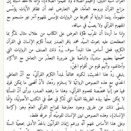
القرآن نسبة التباين: (أقيمو الصلاة ولا تقيموا الصلاة)، وإنّما نلاحظ نسبته إلى
مزاج القرآن وروحه العامّة، ففي التعارض نجد أن تظافر الآيات يؤسّس
مفهوماً، بينما الرواية أو مجموعة من الروايات تؤسّس لمفهوم آخر غير منسجم مع
المفهوم القرآني ولا يصبّ في سياقه.
وإذا ما أردنا أن نقرّب فكرة العرض على الكتاب من خلال مثال نذكّر بما
اصطلحت عليه بحوث السيّد محمد باقر الصدر بمبدأ تكريم الإنسان في القرآن
الكريم؛ فعلى أساس هذا المبدأ سوف يُردّ ذلك الصنف من الروايات التي
صحّحها بعضهم سنديّاً، والناصّة على ضرورة التحذّر من التعامل مع الأكراد
وأمثالهم، وأنّهم قوم من أقوام الجنّ.
ينبغي ردّ هذا الحديث؛ لكونه مخالفاً لمبدأ التكريم القرآنيّ، مع أنّ التعاطي
الحدّي مع هذه النصوص الروائيّة لا يستلزم ردّها؛ لأنّ أقصى ما يمكن قوله
فيها هو: إنّها مخصّصة للعموم القرآني، وهذا ما رفضه الصدر، ورأى أنّ المسألة
لا يمكن حلّها بهذه الطريقة الفنيّة التي تُذكر في محلّه في الكتب الأصوليّة، وإنّما
يتسنّى ذلك عن طريق وجود معارضة للمزاج القرآني العامّ وهو: (كرامة
الإنسان)، وهذه النصوص تهين الإنسان لقوميّته أو عرقه فقط.
وعلى هذا الأساس نفهم أنّه ورغم إيمان القرآنيّين بالحدّ الأدنى بحجيّة السنّة