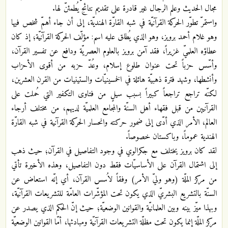
مجال الحديث وعلم الرجال غير قادرة على تقديم نتائج يُطمئنّ لها.
واستمرّ تطوّر الحركة القرآنيّة في شبه القارّة الهنديّة، إلى أن جاء أهمّ شخص فيها
وهو غلام أحمد برويز، وهو الذي يُطلق عليه اسم: مؤلّف الحركة القرآنيّة؛ إذ كان
عطاؤه العلميّ غزيراً، فقد آمن برويز بالعلوم العصريّة ودافع عن تفسير القرآن،
وأسّس حزباً تحت عنوان طلوع إسلام، وعُدّ حزبه من أقوى الأحزاب
وأنشطها، وشهد فترة ذهبيّة هائلة في الخمسينيّات والستينيات من القرن العشرين،
لكنّه تراجع تراجعاً كبيراً بسبب سيلٍ من فتاوى التكفير التي حُملت على
القرآنيين من قبل فقهاء أهل السنّة والمجامع العلميّة لديهم، من مختلف أرجاء
العالم، الأمر الذي أدّى إلى ضمور حركته وانحسار الحركة القرآنية في شبه القارّة
الهندية عموماً، وباكستان خصوصاً.
لقد كان برويز يختلف مع جكرالوي في وجود التفاصيل في القرآن؛ حيث ذهب
إلى اشتمال القرآن على الأساسيّات فقط دون التفاصيل، وهذه الأخيرة تأتي
من مركز الملّة (وهو وليّ الأمر) وفقاً لاُسس القرآن، أي إنّه استعاض عن
السنّة بالتشريع البشريّ الذي يكون تحت المؤشّرات العامّة للتشريعات القرآنيّة،
وبهذا ميّز بينه وبين العلمانيّة والقوانين الوضعيّة؛ حيث إنّ الحكم الذي يصدر عن
مركز الملّة إنما يكون تحت مظلّة التشريعات القرآنيّة ومبادئها، أمّا القوانين الوضعيّة