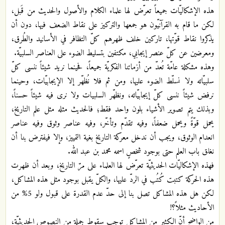
هذه الإشكاليّات جميعاً تعرّض لها علماء الكلام والأصول والحديث من قَبل،
لكن ما قام به القرآنيّون هو جمعها والتركيز على نقاط الضعف فيها، دون أن
يذكروا نقاط قوّتها، تاركين خلف ظهرهم كلّ التظافر في الأسانيد والطُرق،
ومعرضين عن كلّ عنصر إيجابي، مكتفين بتسليط الضوء على العناصر السلبيّة.
وهذه مشكلة عامّة تُعدّ من أزماتنا الفكريّة جميعاً، فحينما نريد شيئاً ننسى كلّ
سلبيّاته ولا نسلّط الضوء عليها، ومن ثم فلا نُظهّر إلا الإيجابيّات، وحينما
نرفض شيئاً ننسى كلّ إيجابيّاته، ونظهّر السلبيات ولا نرى فيه شيئاً حسناً،
وبذلك يتم تصوير الأشياء بلون واحد فقط؛ فالحديث مثله مثل علم التاريخ،
يحمل قوّةً ويحمل ضعفاً، وفيه تقدّم وتأخّر، وفيه عناصر وثوق وفيه عناصر
انعدام الوثوق، ويجب أن ندخل معركة التاريخ بغية التمييز، وإلا فيفترض بنا أن
نغلق باب العلم حتى بوجود شخصٍ اسمه محمد بن عبد الله.
فهذه الإشكاليّات الحديثيّة تعرّض لها العلماء على مرّ التاريخ، وبعد أن ظهرت
هذه الحركة كتبت كُتُب في الردّ عليها، والكلّ يقبل بوجود مثل هذه المشاكل،
لكن هل هذه المشاكل تصل بنا إلى حدّ عدم القدرة على قبول ولو 5% من
الأحاديث مثلاً؟!
من الواضح أنّ الكثير من المشاكل توجب سقوط جملة من النصوص الحديثيّة،