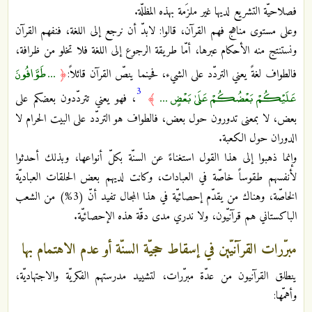
فصلاحيّة التشريع لديها غير ملزَمة بهذه المظلّة.
وعلى مستوى مناهج فهم القرآن، قالوا: لابدّ أن نرجع إلى اللغة، فنفهم القرآن
ونستنتج منه الأحكام عبرها، أمّا طريقة الرجوع إلى اللغة فلا تخلو من ظرافة،
... طَوَّافُونَ
فالطواف لغةً يعني التردّد على الشيء، فحينما ينصّ القرآن قائلاً:
﴿
3
عَلَيْكُمْ بَعْضُكُمْ عَلَىٰ بَعْضٍ ...
﴾
، فهو يعني تتردّدون بعضكم على
بعض، لا بمعنى تدورون حول بعض، فالطواف هو التردّد على البيت الحرام لا
الدوران حول الكعبة.
وإنما ذهبوا إلى هذا القول استغناءً عن السنّة بكلّ أنواعها، وبذلك أحدثوا
لأنفسهم طقوساً خاصّة في العبادات، وكانت لديهم بعض الحلقات العباديّة
الخاصّة، وهناك من يقدّم إحصائيّة في هذا المجال تفيد أنّ (3%) من الشعب
الباكستاني هم قرآنيّون، ولا ندري مدى دقّة هذه الإحصائيّة.
مبرّرات القرآنيّين في إسقاط حجيّة السنّة أو عدم الاهتمام بها
ينطلق القرآنيون من عدّة مبرّرات، لتشييد مدرستهم الفكريّة والاجتهاديّة،
وأهمّها: