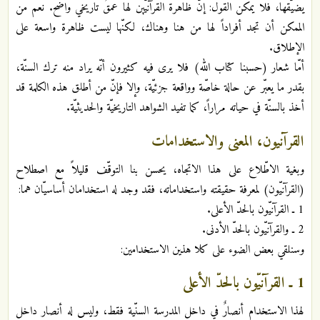
يضيّقها، فلا يمكن القول: إنّ ظاهرة القرآنيّين لها عمقٌ تاريخي واضح. نعم من
الممكن أن تجد أفراداً لها من هنا وهناك، لكنّها ليست ظاهرة واسعة على
الإطلاق.
أمّا شعار (حسبنا كتاب الله) فلا يرى فيه كثيرون أنّه يراد منه ترك السنّة،
بقدر ما يعبّر عن حالة خاصّة وواقعة جزئيّة، وإلا فإنّ من أطلق هذه الكلمة قد
أخذ بالسنّة في حياته مراراً، كما تفيد الشواهد التاريخيّة والحديثيّة.
القرآنيون، المعنى والاستخدامات
وبغية الاطّلاع على هذا الاتجاه، يحسن بنا التوقّف قليلاً مع اصطلاح
(القرآنيّون) لمعرفة حقيقته واستخداماته، فقد وجد له استخدامان أساسيّان هما:
1 ـ القرآنيّون بالحدّ الأعلى.
2 ـ والقرآنيّون بالحدّ الأدنى.
وسنلقي بعض الضوء على كلا هذين الاستخدامين:
1 ـ القرآنيّون بالحدّ الأعلى
لهذا الاستخدام أنصارٌ في داخل المدرسة السنّية فقط، وليس له أنصار داخل