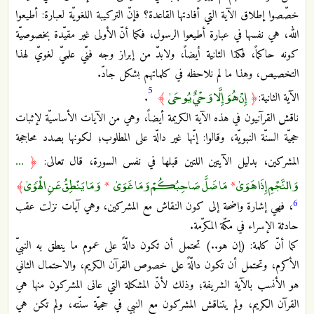
خصّصوا إطلاق الآية التي أفادتها القاعدة؟ فإنّ التركيبة اللغويّة لعبارة: أطيعوا
الله، هي نفسها في عبارة أطيعوا الرسول، فكما أنّ الأولى غير مقيّدة بخصوصيّة
كونه حاكماً، فكذا الثانية أيضاً، ولابدّ من إبراز وجه فنّي علميّ لغويّ لهذا
التخصيص، وهذا ما لم نلاحظه في كلماتهم بشكل جادّ.
5
إِنْ هُوَ إِلَّا وَحْيٌ يُوحَىٰ
الآية الثانية:
﴿
﴾
.
ناقش القرآنيون في هذه الآية الكريمة أيضاً، وهي من الآيات الأساسيّة لإثبات
حجيّة السنّة النبويّة، وقالوا: إنّها غير دالّة على المطلوب؛ لكونها بصدد محاججة
...
المشركين، بدليل الآيتين اللتين قبلها في نفس السورة، قال تعالى:
﴿
وَالنَّجْمِ إِذَا هَوَىٰ
مَا ضَلَّ صَاحِبُكُمْ وَمَا غَوَىٰ
وَمَا يَنْطِقُ عَنِ الْهَوَىٰ
﴾
*
*
6
، فهي إشارة واضحة إلى كون النقاش مع المشركين، وهي آيات نزلت عقب
حادثة الإسراء في مكّة المكرّمة.
كما أنّ كلمة: (إن هو..) تحتمل أن تكون دالّةً على عموم ما ينطق به النبيّ
الأكرم، وتحتمل أن تكون دالّةً على خصوص القرآن الكريم، والاحتمال الثاني
هو الأنسب بالآية الشريفة؛ وذلك لأنّ المشكلة التي عانى المشركون منها هي
القرآن الكريم، ولم يتناقش المشركون مع النبي في حجيّة سنّته، ولم تكن هي