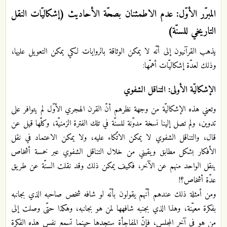
المبرّر الأوّل: عدم الاطمئنان بصحّة الأحاديث (إشكاليّات النقل
التاريخي للسنّة)
يذهب القرآنيون إلى أنّه لا يمكن الوثاقة بالروايات لكي يمكن التعويل عليها،
وذلك لعدّة إشكاليّات أهمّها:
الإشكاليّة الأولى: التناقل الشفوي
وتعني هذه الإشكاليّة من وجهة نظرهم أنّ القرن الهجري الأوّل لم يتوافر على
تدوين، ولم تصل إلينا نسخة مدوّنة للسنّة في تلك الفترة الزمنيّة، وكلّها قيل عن
قال، والتناقل الشفوي لا يمكن الاتّكاء عليه، ولا يمكن الاعتماد في نقل
الأفكار بشكل مطابق ويقيني من خلال التناقل الشفوي عبر خمسة أشخاص
ينقل الواحد منهم عن الآخر، فكيف يمكن ذلك وقد نقلت السنّة عن طريق
عدّة أشخاص؟!
ومن أمثلة ذلك عندهم أنّهم يقولون بأنّه لو شافه شخص صاحبه الذي بجانبه
بفكرة معيّنة، وهذا الذي بجنبه شافهها لمن هو بجانبه، وهكذا حتّى وصلت إلى
من هو في آخر المجلس، فإنّ المفاجأة ستجدها حينما تسمع نفس هذه الفكرة