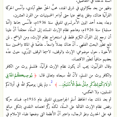
السنّة تُدخلنا في التفاصيل.
وظهر من بعد جكرالوي في شرق الهند، محبُّ الحقّ عظيم آبادي، وأسّس الحركة
القرآنيّة هناك، وظل يدافع عنها حتى أواخر الخمسينيات من القرن العشرين.
وجاء بعده أحمد الدين الأمرتسري المتوفي سنة 1936م، فأسّس جماعة (أمّة
مسلمة) سنة 1926م، وهاجم نظام الإرث المستند إلى السنّة، معتقداً أنّ علينا
أن نرجع إلى القرآن الكريم فقط في استخراج نظام الإرث، ومن الواضح ـ لمن
تابع تطوّر البحث الفقهي ـ أنّ هناك جدلاً واسعاً ـ خاصّة في المائة والخمسين سنة
الأخيرة ـ حول موضوعي: الإرث والوقف، لاسيما الوقف الذُرّي؛ حيث عدّه
بعضهم منافياً لتطوّر الاقتصاد.
وقال القرآنيّون: يجب أن يكون نظام الإرث قرآنيّاً، فالمسلم يرث من الكافر
يُوصِيكُمُ اللَّهُ فِي
والكافر يرث من المسلم؛ لأنّ الله سبحانه وتعالى قال:
﴿
2
أَوْلَادِكُمْ لِلذَّكَرِ مِثْلُ حَظِّ الْأُنْثَيَيْنِ ...
﴾
، ولم يقل: يوصيكم الله في أولادكم
المسلمين، ولا العكس.
ثم بعد ذلك جاء الحافظ أسلم الجراجبوري المتوفى عام 1955م، فساند حركة
رفض نظام الإرث القائمة على السنّة، لكنّه ركّز اهتمامه النقدي بشكل مبالغ
فيه على الحديث وعلم الرجال، واعتبر أنّ الأنظمة التي وضعها علماء الإسلام في