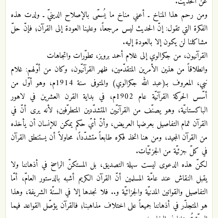
عن الحديث.
ومن رحم هذا المناخ ـ أعني مناخ ما يُسمّى بالإصلاح الدينيّ ـ ولدت هذه
الفكرة التي تقول: إنّ الحديث ليس مرجعاً، وعلينا العودة إلى القرآن؛ فإنّ حلّ
مشاكلنا لن يكون إلا بالعودة إليه.
القرآنيون، من جكرالوي إلى غلام أحمد برويز، تطوّرات واتجاهات
وانطلاقاً من هذين الأمرين المتقدّمين، ظهر القرآنيّون، وكان من أوّلهم: غلام
نبي، المعروف بـ(عبد الله جكرالوي) والمتوفى سنة 1914م، وهو أوّل من
أسّس الحركة القرآنيّة عام 1902م، في بداية القرن العشرين في لاهور
الباكستانيّة، وهو يصنّف من القرآنيّين المتشدّدين المتطرّفين؛ لأنه يرى أنّ في
القرآن تمام التفاصيل بعرضها العريض، وأنّ أيّ حكم يمكن للإنسان أن يأخذه
من القرآن المجيد، ومن هنا اتخذ فكره طابعاً متشدّداً، محاولاً أن يستنطق القرآن
في كلّ جزئيّة من الجزئيّات.
لكنّ هذه الدعوى ليست سهلة التصديق، بل المستكنّ الراسخ في أذهاننا ولا
يقبل النقاش عند عامّة المسلمين أنّ القرآن الكريم أشبه بالدستور العامّ، أمّا
التفاصيل والقوانين المدنيّة والجزائيّة و.. فلا نجدها إلا في السنّة الشريفة، وهذا
هو المتجذّر في أذهاننا جميعاً على اختلاف مذاهبنا؛ فالقرآن يؤصّل القواعد فيما