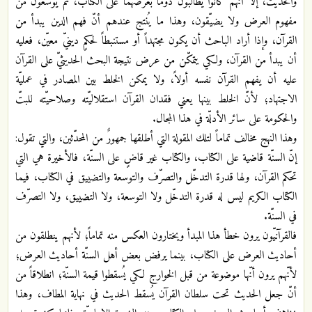
والحديث، إلا أنّهم كانوا يطالبون دوماً بعرضهما على الكتاب، ثمّ يوسّعون من
مفهوم العرض ولا يضيّقون، وهذا ما يُنتج عندهم أنّ فهم الدين يبدأ من
القرآن، وإذا أراد الباحث أن يكون مجتهداً أو مستنبطاً لحكمٍ دينيّ معيّن، فعليه
أن يبدأ من القرآن، ولكي يتمكّن من عرض نتيجة البحث الحديثيّ على القرآن
عليه أن يفهم القرآن نفسه أولاً، ولا يمكن الخلط بين المصادر في عمليّة
الاجتهاد؛ لأنّ الخلط بينها يعني فقدان القرآن استقلاليّته وصلاحيّته للبتّ
والحكومة على سائر الأدلّة في هذا المجال.
وهذا النهج مخالف تماماً لتلك المقولة التي أطلقها جمهورٌ من المحدّثين، والتي تقول:
إنّ السنّة قاضية على الكتاب، والكتاب غير قاضٍ على السنّة، فالأخيرة هي التي
تحكم القرآن، ولها قدرة التدخّل والتصرّف والتوسعة والتضييق في الكتاب، فيما
الكتاب الكريم ليس له قدرة التدخّل ولا التوسعة، ولا التضييق، ولا التصرّف
في السنّة.
فالقرآنيّون يرون خطأ هذا المبدأ ويختارون العكس منه تماماً؛ لأنهم ينطلقون من
أحاديث العرض على الكتاب، بينما يرفض بعض أهل السنّة أحاديث العرض؛
لأنّهم يرون أنّها موضوعة من قبل الخوارج لكي يُسقطوا قيمة السنّة؛ انطلاقاً من
أنّ جعل الحديث تحت سلطان القرآن يُسقط الحديث في نهاية المطاف، وهذا