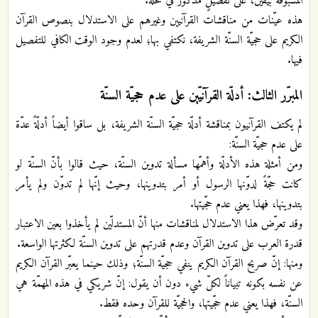
المسبوقة بيقين، على تفصيلٍ مذكور في محلّه.
هذه عيّنات من مناقشات القرآنيين وغيرهم على الاستدلال بنصوص القرآن
الكريم على حجيّة السنّة الشريفة، نكتفي بها؛ لعدم وجود الوقت الكافي للتفصيل
فيها.
المبرّر الثالث: أدلّة القرآنيّين على عدم حجيّة السنّة
لم يكتف القرآنيون بمناقشة أدلّة حجيّة السنّة الشريفة، بل ساقوا أيضاً أدلّةً عدّة
على عدم حجيّة السنّة:
ومن أمثلة هذه الأدلّة وأهمّها مسألة تدوين السنّة، حيث قالوا بأنّ السنّة لو
كانت حجّةً لدوّنها الرسول أو أمر بتدوينها، وحيث إنّها لم تدوّن ولم يأمر
بتدوينها، فهذا يعني عدم حجّيتها.
وقد تعرّض هذا الاستدلال لمناقشات منها أنّ المستدلّين لم يأخذوا بعين الاعتبار
قدرة العرب على تدوين القرآن وعدم قدرتهم على تدوين السنّة لكثرتها الواسعة.
ومنها: إنّ صريح القرآن الكريم ينفي حجيّة السنّة؛ وذلك حينما يعبّر القرآن الكريم
عن نفسه بكونه تبياناً لكلّ شيء دون أن يقول: إنّ شريكي في هذه المهمّة هي
السنّة، فهذا يعني عدم حجّيتها، والحجيّة للقرآن وحده فقط.