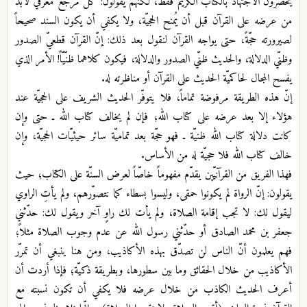
يحصرون الاجتهاد بالكتاب الكريم فقط، لكنهم يقولون: كلّ مرجع معرفيّ لابد
من عرضه على القرآن قبل أن يُمنح الحجيّة، ولا يكفي أن يكون السند صحيحاً
لصيرورته حجّةً، حتى يواجه القرآن لنقول بعد ذلك: إنّ القرآن قطعيّ الصدور
وظنّي الدلالة، والحديث ظنّي الصدور والدلالة، فيكون كلاهما ظنّيّاً! الأمر الذي
يفسح المجال لحاكميّة الحديث على القرآن أو مناظرته له.
إنّ هذه الطريقة مرفوضة تماماً، فلا يتوفّر الحديث الشريف على الحجيّة عند
هؤلاء إلا بعد عرضه على كتاب الله؛ فإن لم يخالف كتاب الله ـ حتى وإن
كانت دلالة كتاب الله ظنيّة ـ فهو حجّة بعد تماميّة سائر حيثيّات الحجيّة، وإن
خالف كتاب الله فلا حجيّة له من الأساس.
فهذا الفريق من القرآنيّين يقدّم مفهوماً خاصّاً لعرض السنّة على الكتاب؛ حيث
يقولون: إنّ الرواة لم يكونوا حمقى، وليسوا بسطاء كما نتصوّرهم، ولم يأتِ الراوي
ليقول لك: لا تجب إقامة الصلاة، ولم يأت لك راوٍ آخر ويقول لك: حدّثني
جعفر بن محمد الصادق أو حدّثني رسول الله عن عدم وجوب الصلاة مثلاً؛
فهم يعلمون أنّ الناس لن تصدّق بهذه الأكاذيب، ومن هنا ينبغي أن تمرّر
الأكاذيب من خلال الحقائق وما بين سطورها، وبطريقة ذكيّة؛ فإذا أردت أن
أعرف الحديث الكاذب من خلال عرضه فلا يكفي أن تكون نسبته مع