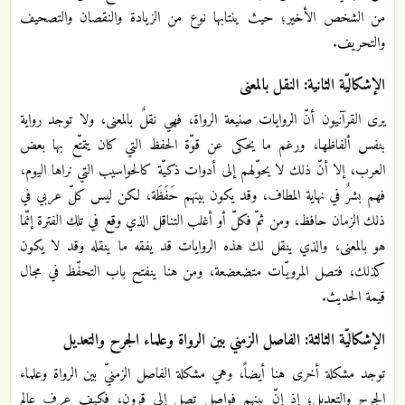
من الشخص الأخير؛ حيث ينتابها نوع من الزيادة والنقصان والتصحيف
والتحريف.
الإشكاليّة الثانية: النقل بالمعنى
يرى القرآنيون أنّ الروايات صنيعة الرواة، فهي نقلٌ بالمعنى، ولا توجد رواية
بنفس ألفاظها، ورغم ما يحكى عن قوّة الحفظ التي كان يتمتّع بها بعض
العرب، إلا أنّ ذلك لا يحوّلهم إلى أدوات ذكيّة كالحواسيب التي نراها اليوم،
فهم بشرٌ في نهاية المطاف، وقد يكون بينهم حَفَظَة، لكن ليس كلّ عربي في
ذلك الزمان حافظ، ومن ثمّ فكلّ أو أغلب التناقل الذي وقع في تلك الفترة إنّما
هو بالمعنى، والذي ينقل لك هذه الروايات قد يفقه ما ينقله وقد لا يكون
كذلك، فتصل المرويّات متضعضعة، ومن هنا ينفتح باب التحفّظ في مجال
قيمة الحديث.
الإشكاليّة الثالثة: الفاصل الزمني بين الرواة وعلماء الجرح والتعديل
توجد مشكلة أخرى هنا أيضاً، وهي مشكلة الفاصل الزمنيّ بين الرواة وعلماء
الجرح والتعديل؛ إذ إنّ بينهم فواصل تصل إلى قرون، فكيف عرف عالم