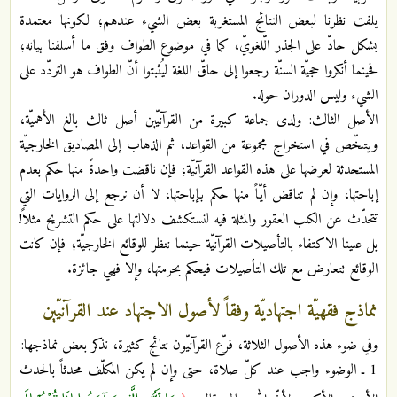
يلفت نظرنا لبعض النتائج المستغربة بعض الشيء عندهم؛ لكونها معتمدة
بشكل حادّ على الجذر الّلغويّ، كما في موضوع الطواف وفق ما أسلفنا بيانه؛
فحينما أنكروا حجيّة السنّة رجعوا إلى حاقّ اللغة ليُثبتوا أنّ الطواف هو التردّد على
الشيء وليس الدوران حوله.
الأصل الثالث: ولدى جماعة كبيرة من القرآنيّين أصل ثالث بالغ الأهميّة،
ويتلخّص في استخراج مجموعة من القواعد، ثم الذهاب إلى المصاديق الخارجيّة
المستحدثة لعرضها على هذه القواعد القرآنيّة؛ فإن ناقضت واحدةً منها حكم بعدم
إباحتها، وإن لم تناقض أيّاً منها حكم بإباحتها، لا أن نرجع إلى الروايات التي
تتحدّث عن الكلب العقور والمثلة فيه لنستكشف دلالتها على حكم التشريح مثلاً!
بل علينا الاكتفاء بالتأصيلات القرآنيّة حينما ننظر للوقائع الخارجيّة؛ فإن كانت
الوقائع تتعارض مع تلك التأصيلات فيحكم بحرمتها، وإلا فهي جائزة.
نماذج فقهيّة اجتهاديّة وفقاً لأصول الاجتهاد عند القرآنيّين
وفي ضوء هذه الأصول الثلاثة، فرّع القرآنيّون نتائج كثيرة، نذكر بعض نماذجها:
1 ـ الوضوء واجب عند كلّ صلاة، حتى وإن لم يكن المكلّف محدثاً بالحدث