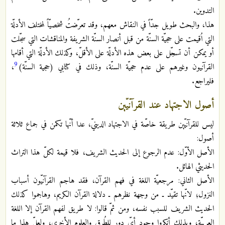
التدوين.
هذا، والبحث طويل جدّاً في النقاش معهم، وقد تعرّضتُ شخصيّاً لمختلف الأدلّة
التي اُقيمت على حجيّة السنّة من قبل أنصار السنّة الشريفة والمناقشات التي سجّلت
أو يمكن أن تسجّل على بعض هذه الأدلّة على الأقلّ، وكذلك الأدلّة التي أقامها
9
القرآنيون وغيرهم على عدم حجيّة السنّة، وذلك في كتابي (حجية السنّة)
،
فليراجع.
أصول الاجتهاد عند القرآنيّين
ليس للقرآنيّين طريقة خاصّة في الاجتهاد الدينيّ، عدا أنّها تكمن في جماع ثلاثة
أصول:
الأصل الأوّل: عدم الرجوع إلى الحديث الشريف، فلا قيمة لكلّ هذا التراث
الحديثي الهائل.
الأصل الثاني: مرجعيّة اللغة في فهم القرآن، فقد هاجم القرآنيّون أسباب
النزول؛ لانّها تقيّد ـ من وجهة نظرهم ـ دلالة القرآن الكريم، وهاجموا كذلك
الحديث الشريف للسبب نفسه، ومن ثمّ قالوا: لا طريق لفهم القرآن إلا اللغة
العربيّة، وبذلك أنكروا وجود أيّ دور للطُرق والعلوم الأخرى، ولعلّ هذا ما