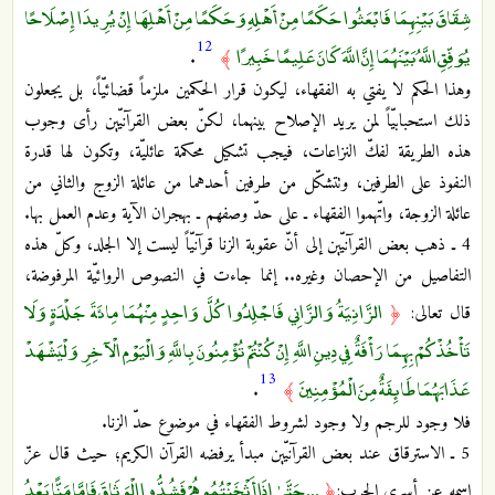
شِقَاقَ بَيْنِهِمَا فَابْعَثُوا حَكَمًا مِنْ أَهْلِهِ وَحَكَمًا مِنْ أَهْلِهَا إِنْ يُرِيدَا إِصْلَاحًا
12
يُوَفِّقِ اللَّهُ بَيْنَهُمَا إِنَّ اللَّهَ كَانَ عَلِيمًا خَبِيرًا
.
﴾
وهذا الحكم لا يفتي به الفقهاء، ليكون قرار الحكمين ملزماً قضائيّاً، بل يجعلون
ذلك استحبابيّاً لمن يريد الإصلاح بينهما، لكنّ بعض القرآنيّين رأى وجوب
هذه الطريقة لفكّ النزاعات، فيجب تشكيل محكمة عائليّة، وتكون لها قدرة
النفوذ على الطرفين، وتتشكّل من طرفين أحدهما من عائلة الزوج والثاني من
عائلة الزوجة، واتّهموا الفقهاء ـ على حدّ وصفهم ـ بهجران الآية وعدم العمل بها.
4 ـ ذهب بعض القرآنيّين إلى أنّ عقوبة الزنا قرآنيّاً ليست إلا الجلد، وكلّ هذه
التفاصيل من الإحصان وغيره.. إنما جاءت في النصوص الروائيّة المرفوضة،
الزَّانِيَةُ وَالزَّانِي فَاجْلِدُوا كُلَّ وَاحِدٍ مِنْهُمَا مِائَةَ جَلْدَةٍ وَلَا
قال تعالى:
﴿
تَأْخُذْكُمْ بِهِمَا رَأْفَةٌ فِي دِينِ اللَّهِ إِنْ كُنْتُمْ تُؤْمِنُونَ بِاللَّهِ وَالْيَوْمِ الْآخِرِ وَلْيَشْهَدْ
13
عَذَابَهُمَا طَائِفَةٌ مِنَ الْمُؤْمِنِينَ
.
﴾
فلا وجود للرجم ولا وجود لشروط الفقهاء في موضوع حدّ الزنا.
5 ـ الاسترقاق عند بعض القرآنيّين مبدأ يرفضه القرآن الكريم؛ حيث قال عزّ
... حَتَّىٰ إِذَا أَثْخَنْتُمُوهُمْ فَشُدُّوا الْوَثَاقَ فَإِمَّا مَنًّا بَعْدُ
اسمه عن أسرى الحرب:
﴿