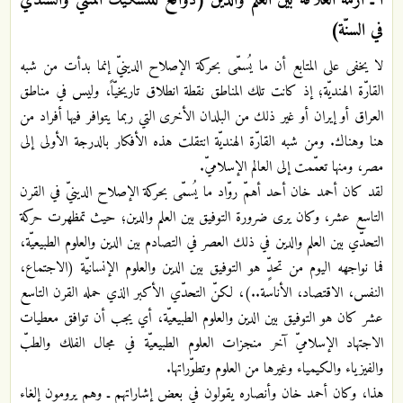
في السنّة)
لا يخفى على المتابع أن ما يُسمّى بحركة الإصلاح الدينيّ إنما بدأت من شبه
القارّة الهنديّة؛ إذ كانت تلك المناطق نقطة انطلاق تاريخيّاً، وليس في مناطق
العراق أو إيران أو غير ذلك من البلدان الأخرى التي ربما يتوافر فيها أفراد من
هنا وهناك. ومن شبه القارّة الهنديّة انتقلت هذه الأفكار بالدرجة الأولى إلى
مصر، ومنها تعمّمت إلى العالم الإسلاميّ.
لقد كان أحمد خان أحد أهمّ روّاد ما يُسمّى بحركة الإصلاح الدينيّ في القرن
التاسع عشر، وكان يرى ضرورة التوفيق بين العلم والدين؛ حيث تمظهرت حركة
التحدّي بين العلم والدين في ذلك العصر في التصادم بين الدين والعلوم الطبيعيّة،
فما نواجهه اليوم من تحدٍّ هو التوفيق بين الدين والعلوم الإنسانيّة (الاجتماع،
النفس، الاقتصاد، الأناسة..)، لكنّ التحدّي الأكبر الذي حمله القرن التاسع
عشر كان هو التوفيق بين الدين والعلوم الطبيعيّة، أي يجب أن توافق معطيات
الاجتهاد الإسلاميّ آخر منجزات العلوم الطبيعيّة في مجال الفلك والطبّ
والفيزياء والكيمياء وغيرها من العلوم وتطوّراتها.
هذا، وكان أحمد خان وأنصاره يقولون في بعض إشاراتهم ـ وهم يرومون إلغاء