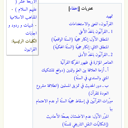
الاربعة عشر (
محتويات
[
إخفاء
]
عليهم السلام )
-
تمهيد
المذاهب الاسلامية
القرآنيون، المعنى والاستخدامات
-
شبهات و ردود و
1 ـ القرآنيّون بالحدّ الأعلى
اجابات
المنطلق الأوّل: إنكار حجيّة (السنّة الواقعيّة)
الكلمات الرئيسية:
المنطلق الثاني: إنكار حجيّة (السنّة المحكيّة)
القرانيون
2 ـ القرآنيّون بالحدّ الأدنى
العناصر المؤثرة في ظهور الحركة القرآنيّة
أ ـ أزمة العلاقة بين العلم والدين (دوافع للتشكيك
المتني والسندي في السنّة)
ب ـ دور الحديث في تمزيق المسلمين (انطلاقة مشروع
العودة للقرآن)
مبرّرات القرآنيّين في إسقاط حجيّة السنّة أو عدم الاهتمام
بها
المبرّر الأوّل: عدم الاطمئنان بصحّة الأحاديث
(إشكاليّات النقل التاريخي للسنّة)