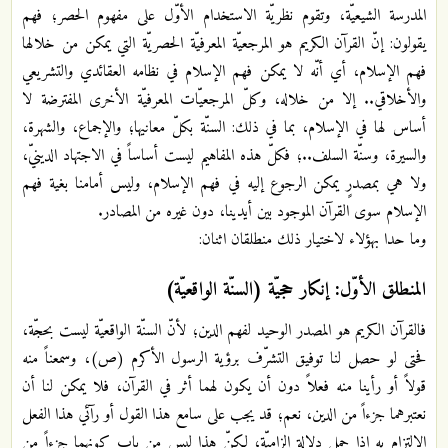
المدرسة الشيعيّة، وتقوم نظريّة الاستخدام الأوّل على مفهوم الحصر؛ فهم
يقولون: إنّ القرآن الكريم هو المرجعيّة المعرفيّة الحصريّة التي يمكن من خلالها
فهم الإسلام، أي أنّه لا يمكن فهم الإسلام في نظامه العقائدي والتشريعي
والأخلاقي.. إلا من خلاله، وكلّ المرجعيّات المعرفيّة الأخرى المفترضة لا
أساس لها في الإسلام، بما في ذلك: السنّة بكلّ معانيها؛ والإجماع، والشهرة،
والسيرة، وسنّة السلف..؛ فكلّ هذه المفاهيم ليست أساساً في الاجتهاد الدينيّ،
ولا هي بمصدرٍ يمكن الرجوع إليه في فهم الإسلام، وليس أمامنا بغية فهم
الإسلام سوى القرآن الموجود بين أيدينا، دون غيره من المصادر.
وما حدا بهؤلاء لاختيار ذلك منطلقان اثنان:
المنطلق الأوّل: إنكار حجيّة (السنّة الواقعيّة)
فالقرآن الكريم هو المصدر الوحيد لفهم الدين؛ لأنّ السنّة الواقعيّة ليست بحجّة،
فحتى لو حصل لنا توفيق التشرّف برؤية الرسول الأكرم (ص)، وسمعناً منه
قولاً أو رأينا منه فعلاً دون أن يكون لهما أثر في القرآن، فلا يمكن لنا أن
نعتبرهما جزءاً من الدين، نعم؛ قد يجب على سامع هذا القول أو رآئي هذا الفعل
الالتزام به إذا حمل دلالة إلزاميّة، لكنّ هذا ليس من باب كونهما جزءاً من