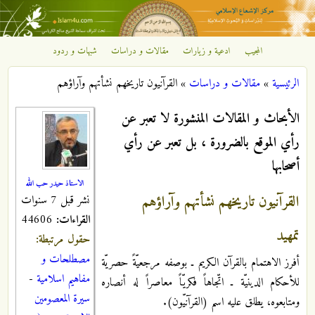
تجاوز إلى المحتوى الرئيسي
المجيب
ادعية و زيارات
مقالات و دراسات
شبهات و ردود
مركز
الرئيسية
»
مقالات و دراسات
»
القرآنيون تاريخهم نشأتهم وآراؤهم
الإشعاع
أنت هنا
الأبحاث و المقالات المنشورة لا تعبر عن
الإسلامي
رأي الموقع بالضرورة ، بل تعبر عن رأي
أصحابها
الاستاذ حيدر حب الله
القرآنيون تاريخهم نشأتهم وآراؤهم
نشر قبل 7 سنوات
القراءات:
44606
تمهيد
حقول مرتبطة:
مصطلحات و
أفرز الاهتمام بالقرآن الكريم ـ بوصفه مرجعيّةً حصريّة
مفاهيم اسلامية
-
للأحكام الدينيّة ـ اتّجاهاً فكريّاً معاصراً له أنصاره
سيرة المعصومين
ومتابعوه، يطلق عليه اسم (القرآنيّون).