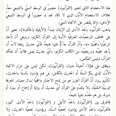
لهذا الاستخدام الثاني لتعبير (القرآنيون) حضورٌ في الوسط السنّي والشيعي معاً،
بخلاف الاستخدام الأوّل الذي لا نكاد نجد له حضوراً في الوسط الشيعيّ
الإمامي، وإنما يقتصر على الاتجاه السنّي.
يذهب القرآنيّون بالحدّ الأدنى إلى الإيمان بمبدأ: (الأيلولة والحكومة)، بمعنى أنّ
على مختلف المرجعيّات المعرفيّة الأوبة إلى القرآن الكريم، وينبغي أن تأخذ
شرعيّتها وحجيّتها منه، وأنّ القرآن حاكمٌ عليها جميعاً، فأيّ حديث يبلغنا لابدّ أن
يأخذ حجيّته ومرجعيّته من الكتاب الكريم، وأيّ حديث يصل فلابدّ أن يحكمه
القرآن، وليس العكس.
ويطلق على هؤلاء أحياناً عنوان: (القرآنيّون)، لكن ليس على غرار الاتجاه
الأوّل الذي ينكر السنّة أو الحديث بالكامل، بل هم يؤمنون بالسنّة والحديث،
لكنّهم يرون أنّ القرآن العزيز هو من يمنح الاعتبار والحجيّة لسائر مصادر المعرفة
الدينيّة النقليّة، ولا يتقدّم على القرآن أيّ حديث أو رواية أو إجماع أو سيرة أو
شهرة، بل هو مقدّم عليها جميعاً.
فالفرق بين (القرآنيّون) بالحدّ الأعلى و (القرآنيّون) بالحدّ الأدنى كبير؛
فالقرآنيّون بالحدّ الأدنى يؤمنون بحجيّة السنّة، ويؤمنون بحجيّة الحديث، ولا