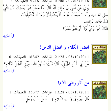
07/06/2016 - 01:06
القراءات:
9216
التعليقات:
0
رُوِيَ عَنْ أَنَسِ بْنِ مَالِكٍ أنَّهُ قَالَ: لَمَّا حَضَرَ شَهْرُ رَمَضَانَ قَالَ النَّبِيُّ
صلى الله عليه و آله: " سُبْحَانَ اللَّهِ مَا ذَا يَسْتَقْبِلُكُمْ وَ مَا ذَا تَسْتَقْبِلُونَ".
قَالَهَا ثَلَاثَ مَرَّاتٍ.
فَقَالَ عُمَرُ: وَحْيٌ نَزَلَ أَوْ عَدُوٌّ حَضَرَ؟
اقرأ المزيد
افضل الكلام و افضل الناس!
08/10/2011 - 21:28
القراءات:
16342
التعليقات:
0
عَنْ أَبِي الْمُنْذِرِ الْجُهَنِيِّ، قَالَ: قُلْتُ: يَا نَبِيَّ اللَّهِ، عَلِّمْنِي أَفْضَلَ الْكَلَامِ؟
اقرأ المزيد
من آثار رضى الام!
05/10/2011 - 13:28
القراءات:
33397
التعليقات:
1
قَالَ الصَّادِقُ ( عليه السَّلام )
: اعْتُقِلَ لِسَانُ رَجُلٍ
اقرأ المزيد