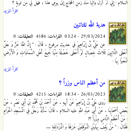
السلام : إِنِّي لَمْ أَزَلْ وَالِياً مُنْذُ زَمَنِ الْحَجَّاجِ إِلَى يَوْمِي هَذَا ، فَهَلْ لِي مِنْ تَوْبَةٍ ؟
اقرأ المزيد
هدية الله للتائبين
29/03/2024 - 03:24
القراءات:
4586
التعليقات:
0
عن عَلِيُّ بْنُ إِبْرَاهِيمَ في حديث مرفوع ، قَالَ : " إِنَّ اللَّهَ عَزَّ وَ جَلَّ
أَعْطَى التَّائِبِينَ ثَلَاثَ خِصَالٍ لَوْ أَعْطَى خَصْلَةً مِنْهَا جَمِيعَ أَهْلِ السَّمَاوَاتِ وَ الْأَرْضِ
لَنَجَوْا بِهَا :
اقرأ المزيد
من أعظم الناس وزراً ؟
26/05/2023 - 18:34
القراءات:
4215
التعليقات:
0
رَوى عَلِيُّ بْنُ إِبْرَاهِيمَ عَنْ أَبِيهِ ، عَنْ أَحْمَدَ بْنِ مُحَمَّدِ بْنِ أَبِي نَصْرٍ ، عَنْ
بَعْضِ أَصْحَابِنَا ، عَنْ أَبِي عَبْدِ اللَّهِ عليه السلام ، قَالَ: سَأَلَهُ رَجُلٌ فِي الْمَسْجِدِ الْحَرَامِ
: مَنْ أَعْظَمُ النَّاسِ وِزْراً ؟!
فَقَالَ : " مَنْ يَقِفُ بِهَذَيْنِ الْمَوْقِفَيْنِ عَرَفَةَ وَ الْمُزْدَلِفَةِ ...