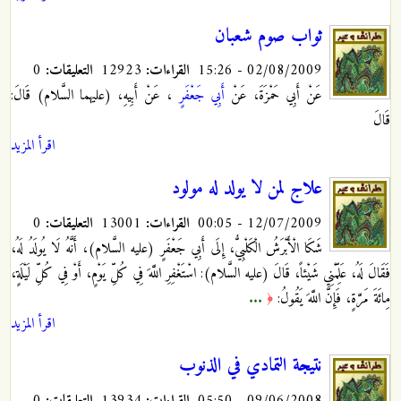
ثواب صوم شعبان
02/08/2009 - 15:26
القراءات:
12923
التعليقات:
0
عَنْ أَبِي حَمْزَةَ، عَنْ
أَبِي جَعْفَرٍ
، عَنْ أَبِيهِ، (عليهما السَّلام) قَالَ:
قَالَ
اقرأ المزيد
علاج لمن لا يولد له مولود
12/07/2009 - 00:05
القراءات:
13001
التعليقات:
0
شَكَا الْأَبْرَشُ الْكَلْبِيُّ، إِلَى أَبِي جَعْفَرٍ
(عليه السَّلام)، أَنَّهُ لَا يُولَدُ لَهُ،
فَقَالَ لَهُ، عَلِّمْنِي شَيْئاً، قَالَ (عليه السَّلام): اسْتَغْفِرِ اللَّهَ فِي كُلِّ يَوْمٍ، أَوْ فِي كُلِّ لَيْلَةٍ،
مِائَةَ مَرَّةٍ، فَإِنَّ اللَّهَ يَقُولُ:
...
﴿
اقرأ المزيد
نتيجة التمادي في الذنوب
09/06/2008 - 05:50
القراءات:
13934
التعليقات:
0