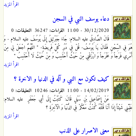
اقرأ المزيد
دعاء يوسف النبي في السجن
30/12/2020 - 11:00
القراءات:
36247
التعليقات:
0
قَالَ الصَّادِقُ عليه السلام: جَاءَ جَبْرَئِيلُ إِلَى يُوسُفَ عليه السلام - وَ
هُوَ فِي السِّجْنِ فَقَالَ يَا يُوسُفُ- قُلْ فِي دُبُرِ كُلِّ فَرِيضَةٍ- " اللَّهُمَّ اجْعَلْ‏ لِي‏ مِنْ‏
أَمْرِي‏ فَرَجاً وَ مَخْرَجاً وَ ارْزُقْنِي مِنْ حَيْثُ أَحْتَسِبُ وَ مِنْ حَيْثُ لَا أَحْتَسِبُ "
اقرأ المزيد
كيف تكون مع النبي و آله في الدنيا و الاخرة ؟
14/02/2019 - 11:00
القراءات:
10246
التعليقات:
0
عَنْ إِسْمَاعِيلَ بْنِ سَهْلٍ قَالَ: كَتَبْتُ إِلَى أَبِي جَعْفَرٍ
عليه السلام:
عَلِّمْنِي‏ شَيْئاً إِذَا أَنَا قُلْتُهُ كُنْتُ مَعَكُمْ فِي الدُّنْيَا وَ الْآخِرَةِ ؟
اقرأ المزيد
معنى الاصرار على الذنب