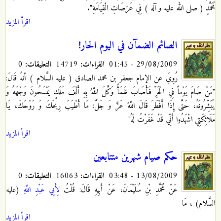
مُحَمَّدٍ ( صلى الله عليه و آله ) فِي عَرَصَاتِ الْقِيَامَةِ".
اقرأ المزيد
الصائم الضمآن في اليوم الحار!
29/08/2009 - 01:45
القراءات:
14719
التعليقات:
0
رُوِيَ عن الإمام جعفر بن محمد الصادق ( عليه السَّلام ) أنهُ قَالَ:
"مَنْ صَامَ يَوْماً فِي الْحَرِّ فَأَصَابَ ظَمَأً وَكَّلَ اللَّهُ بِهِ أَلْفَ مَلَكٍ يَمْسَحُونَ وَجْهَهُ وَ
يُبَشِّرُونَهُ، حَتَّى إِذَا أَفْطَرَ قَالَ اللَّهُ عَزَّ وَ جَلَّ: مَا أَطْيَبَ رِيحَكَ وَ رَوْحَكَ، يَا
مَلَائِكَتِي اشْهَدُوا أَنِّي قَدْ غَفَرْتُ لَهُ"
اقرأ المزيد
حكم صيام شهرين متتابعين
13/08/2009 - 03:48
القراءات:
16063
التعليقات:
0
عَنْ مُحَمَّدِ بْنِ سُلَيْمَانَ، عَنْ أَبِيهِ قَالَ: قُلْتُ
لِأَبِي عَبْدِ اللَّهِ
(عليه
السَّلام) ، مَا
اقرأ المزيد