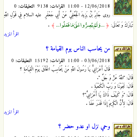
12/06/2018 - 11:00
القراءات:
9138
التعليقات:
0
روى جَابِرُ بْنُ يَزِيدَ الْجُعْفِيُّ عَنْ أَبِي جَعْفَرٍ
عليه السلام‏ فِي قَوْلِ اللَّهِ
... وَلَمْ يُصِرُّوا عَلَىٰ مَا فَعَلُوا ...
تَبَارَكَ وَ تَعَالَى‏:
﴿
﴾
.
اقرأ المزيد
من يحاسب الناس يوم القيامة ؟
03/06/2018 - 11:00
القراءات:
15192
التعليقات:
0
قَالَ أَعْرَابِيٌّ يَا رَسُولَ اللَّهِ مَنْ يُحَاسِبُ الْخَلْقَ يَوْمَ الْقِيَامَةِ ؟
قَالَ: "اللَّهُ عَزَّ وَ جَلَّ ".
قَالَ: نَجَوْنَا وَ رَبِّ الْكَعْبَةِ .
قَالَ: "وَ كَيْفَ ذَاكَ يَا أَعْرَابِيُّ"؟
قَالَ: لِأَنَّ الْكَرِيمَ إِذَا قَدَرَ عَفَا
.
اقرأ المزيد
وحي نزل او عدو حضر ؟