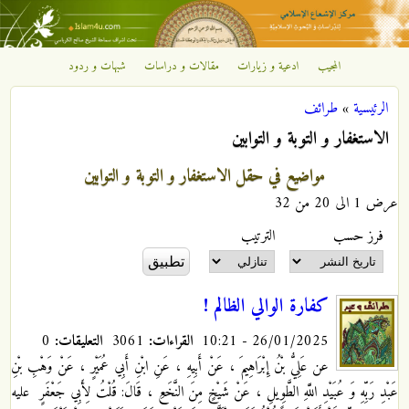
تجاوز إلى المحتوى الرئيسي
المجيب
ادعية و زيارات
مقالات و دراسات
شبهات و ردود
مركز
الرئيسية
»
طرائف
الإشعاع
أنت هنا
الاستغفار و التوبة و التوابين
الإسلامي
مواضيع في حقل الاستغفار و التوبة و التوابين
عرض 1 الى 20 من 32
‏فرز حسب ‏
‏الترتيب ‏
كفارة الوالي الظالم !
26/01/2025 - 10:21
القراءات:
3061
التعليقات:
0
عن عَلِيُّ بْنُ إِبْرَاهِيمَ ، عَنْ أَبِيهِ ، عَنِ ابْنِ أَبِي عُمَيْرٍ ، عَنْ وَهْبِ بْنِ
عَبْدِ رَبِّهِ وَ عُبَيْدِ اللَّهِ الطَّوِيلِ ، عَنْ شَيْخٍ مِنَ النَّخَعِ ، قَالَ: قُلْتُ لِأَبِي جَعْفَرٍ
عليه