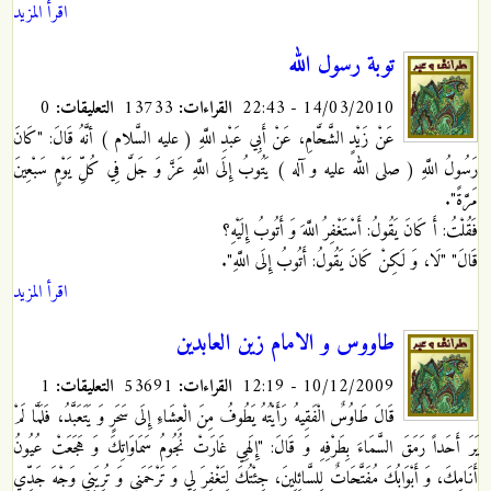
اقرأ المزيد
توبة رسول الله
14/03/2010 - 22:43
القراءات:
13733
التعليقات:
0
عَنْ زَيْدٍ الشَّحَّامِ، عَنْ أَبِي عَبْدِ اللَّهِ
( عليه السَّلام ) أنَّهُ قَالَ: "كَانَ
رَسُولُ اللَّهِ ( صلى الله عليه و آله ) يَتُوبُ إِلَى اللَّهِ عَزَّ وَ جَلَّ فِي كُلِّ يَوْمٍ سَبْعِينَ
مَرَّةً".
فَقُلْتُ: أَ كَانَ يَقُولُ: أَسْتَغْفِرُ اللَّهَ وَ أَتُوبُ إِلَيْهِ؟
قَالَ" "لَا، وَ لَكِنْ كَانَ يَقُولُ: أَتُوبُ إِلَى اللَّهِ".
اقرأ المزيد
طاووس و الامام زين العابدين
10/12/2009 - 12:19
القراءات:
53691
التعليقات:
1
قَالَ طَاوُسٌ الْفَقِيهُ رَأَيْتُهُ
يَطُوفُ مِنَ الْعِشَاءِ إِلَى سَحَرٍ وَ يَتَعَبَّدُ، فَلَمَّا لَمْ
يَرَ أَحَداً رَمَقَ السَّمَاءَ بِطَرْفِهِ وَ قَالَ: "إِلَهِي غَارَتْ نُجُومُ سَمَاوَاتِكَ وَ هَجَعَتْ عُيُونُ
أَنَامِكَ، وَ أَبْوَابُكَ مُفَتَّحَاتٌ لِلسَّائِلِينَ، جِئْتُكَ لِتَغْفِرَ لِي وَ تَرْحَمَنِي وَ تُرِيَنِي وَجْهَ جَدِّي