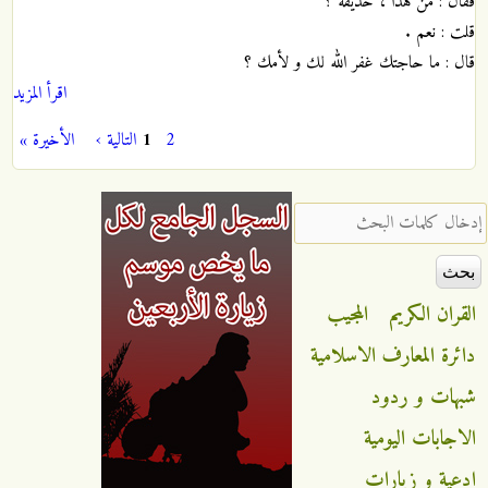
فقال : من هذا ، حذيفة ؟
قلت : نعم .
قال : ما حاجتك غفر الله لك و لأمك ؟
اقرأ المزيد
2
1
التالية ›
الأخيرة »
الصفحات
‏إدخال كلمات البحث ‏
القران الكريم
المجيب
دائرة المعارف الاسلامية
شبهات و ردود
الاجابات اليومية
ادعية و زيارات