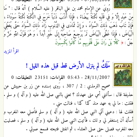
رُوِيَ عن الإمام محمد بن علي الباقر ( عليه السَّلام ) أنهُ قال : " مَا
مِنْ عَبْدٍ إِلَّا وَ فِي قَلْبِهِ نُكْتَةٌ بَيْضَاءُ ، فَإِذَا أَذْنَبَ ذَنْباً خَرَجَ فِي النُّكْتَةِ نُكْتَةٌ سَوْدَاءُ ،
فَإِنْ تَابَ ذَهَبَ ذَلِكَ السَّوَادُ ، وَ إِنْ تَمَادَى فِي الذُّنُوبِ زَادَ ذَلِكَ السَّوَادُ حَتَّى يُغَطِّيَ
الْبَيَاضَ ، فَإِذَا غَطَّى الْبَيَاضَ لَمْ يَرْجِعْ صَاحِبُهُ إِلَى خَيْرٍ أَبَداً ، وَ هُوَ قَوْلُ اللَّهِ عَزَّ وَ
جَلَّ :
كَلَّا بَلْ رَانَ عَلَى قُلُوبِهِم مَّا كَانُوا يَكْسِبُونَ
﴿
اقرأ المزيد
مَلَكٌ لم ينزل الأرض قط قبل هذه الليل !
28/11/2007 - 05:43
القراءات:
23151
التعليقات:
0
صحيح الترمذي : 2 / 307 ، رَوى بسنده عن زر بن حبيش عن
حذيفة قال : سألتني أمي متى عهدك ؟ تعني بالنبي صلى الله عليه ( و آله ) و سلم .
فقلت : ما لي به عهد منذ كذا كذا ، فنالت مني .
فقلت لها : دعيني آتي النبي صلى الله عليه ( و آله ) و سلم فاُصلي معه المغرب و
أسأله أن يستغفر لي و لك ، فأتيت النبي صلى الله عليه ( و آله ) و سلم ، فصليت
معه المغرب فصلى حتى صلى العشاء ، ثم انفتل فتبعته فسمع صوتي .