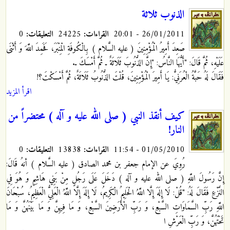
الذنوب ثلاثة
26/01/2011 - 20:01
القراءات:
24225
التعليقات:
0
صَعِدَ أَمِيرُ الْمُؤْمِنِينَ ( عليه السَّلام ) بِالْكُوفَةِ الْمِنْبَرَ، فَحَمِدَ اللَّهَ وَ أَثْنَى
عَلَيْهِ، ثُمَّ قَالَ: "أَيُّهَا النَّاسُ: "إِنَّ الذُّنُوبَ ثَلَاثَةٌ ـ ثُمَّ أَمْسَكَ ـ.
فَقَالَ لَهُ حَبَّةُ الْعُرَنِيُّ: يَا أَمِيرَ الْمُؤْمِنِينَ، قُلْتَ الذُّنُوبُ ثَلَاثَةٌ، ثُمَّ أَمْسَكْتَ؟!
اقرأ المزيد
كيف أنقذ النبي ( صلى الله عليه و آله ) محتضراً من
النار!
01/05/2010 - 11:54
القراءات:
13838
التعليقات:
0
رُوِيَ عن الإمام جعفر بن محمد الصادق ( عليه السَّلام ) أنهُ قَالَ:
إِنَّ رَسُولَ اللَّهِ ( صلى الله عليه و آله ) دَخَلَ عَلَى رَجُلٍ مِنْ بَنِي هَاشِمٍ وَ هُوَ فِي
النَّزْعِ
فَقَالَ لَهُ: "قُلْ: لَا إِلَهَ إِلَّا اللَّهُ الْحَلِيمُ الْكَرِيمُ، لَا إِلَهَ إِلَّا اللَّهُ الْعَلِيُّ الْعَظِيمُ، سُبْحَانَ
اللَّهِ رَبِّ السَّمَاوَاتِ السَّبْعِ، وَ رَبِّ الْأَرَضِينَ السَّبْعِ، وَ مَا فِيهِنَّ وَ مَا بَيْنَهُنَّ وَ مَا
تَحْتَهُنَّ، وَ رَبِّ الْعَرْشِ ا