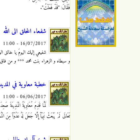
فَقَالَ: "قَدْ فَعَلْتُ".
شفعاء الخلق الى الله
16/07/2017 - 11:00
شفيعي إليك اليومَ يا خالق ا
و سبطاه و الزهراء بنت محمد *** و من فا
خطبة معاوية في المدينة
06/06/2017 - 11:00
لَمَّا قَدِمَ مُعَاوِيَةُ الْمَدِينَةَ صَعِدَ 
تَعَالَى لَمْ يَبْعَثْ نَبِيّاً إِلَّا جَعَلَ لَهُ عَدُوّاً مِنَ الْم