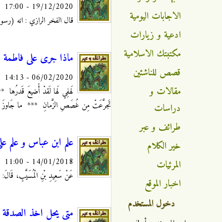
19/12/2020 - 17:00
الاجابات اليومية
قال الفخر الرازي : انه (رسول
ادعية و زيارات
مكتبتك الاسلامية
ماذا جرى على فاطمة ال
قصص للناشئين
06/02/2020 - 14:13
مقالات و
لَهفِي لَها لَقدْ أُضيعَ قَدرُها 
تَجرَّعَتْ مِن غُصَصِ الزَّمانِ *** ما جَاوزَ الحَ
دراسات
طرائف و عبر
علم ابن عباس و علم عل
خير الكلام
14/01/2018 - 11:00
المرئيات
عَنْ سَعِيدِ بْنِ الْمُسَيَّبِ، قَالَ: س
اخبار الموقع
دخول المستخدم
متى يحل اخذ الصدقة 