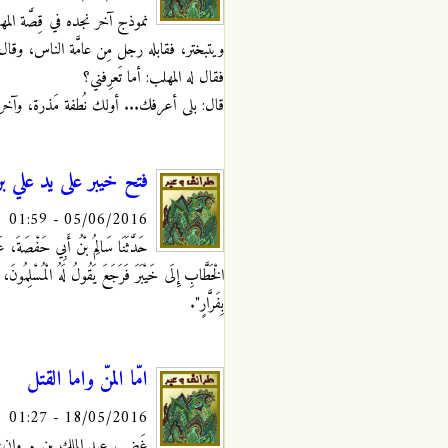
نموذج آخر نجده في قِصَّة المه
ويتبختر، فقابله رجل مِن عامَّة الناس، وقال له
فقال له المهلب: أما تَعرِفني؟
قال: بلى أعرفك... أولك نُطفة مَذرة، وآخر
فتح خيبر على يد علي ب
05/06/2016 - 01:59
حَدَّثَنَا سَالِمُ بْنُ أَبِي حَفْصَةَ، 
الْخَطَّابِ إِلَى خَيْبَرَ فَرَجَعَ يَقُولُ لَهُ الْمُسْلِمُونَ،
بِفَرَّارٍ".
امّا المنّ واما القتل
18/05/2016 - 01:27
غَضب عبد الملك بن مروان، على