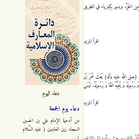
 الخَزِّ، ويسير بكِبرياء في الطريق
اقرأ المزيد
 اللَّهِ (صلى الله عليه وآله) بَعَثَ عُمَرَ بْنَ
َسُولَهُ وَ يُحِبُّهُ اللَّهُ وَ رَسُولُهُ، لَيْسَ
دعاء اليوم
اقرأ المزيد
دعاء يوم الجمعة
من أدعية الإمام علي بن الحسين
السجاد زين العابدين ( عليه السَّلام
) :
نْ يقتله، ويبعث برأسه إلى الشام،