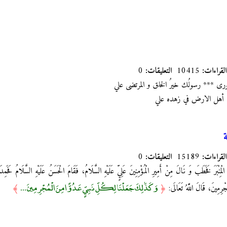
القراءات:
10415
التعليقات:
0
لورى *** رسولُك خيرُ الخلق و المرتضى علي
ق أهل الارض في زهده علي
القراءات:
15189
التعليقات:
0
الْمِنْبَرَ فَخَطَبَ وَ نَالَ‏ مِنْ أَمِيرِ الْمُؤْمِنِينَ عَلِيٍّ عَلَيْهِ السَّلَامُ، فَقَامَ الْحَسَنُ عَلَيْهِ السَّلَامُ فَحَمِدَ ال
وَكَذَٰلِكَ جَعَلْنَا لِكُلِّ نَبِيٍّ عَدُوًّا مِنَ الْمُجْرِمِينَ ...
ُجْرِمِينَ، قَالَ اللَّهُ تَعَالَى‏:
﴿
﴾