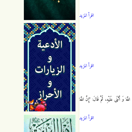
اقرأ المزيد
اقرأ المزيد
لَّهَ وَ أَثْنَى عَلَيْهِ، ثُمَّ قَالَ: "إِنَّ اللَّهَ
اقرأ المزيد