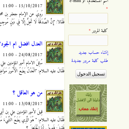
‏اسم المستخدم، أو e-mail
15/10/2017 - 11:00
*
رُوِيَ عن الإمام جعفر بن محمد الصادق
فَقَالا: "إِنَّ الصَّدَقَةَ لَا تَحِلُّ إِلَّا فِي دَيْنٍ مُو
‏كلمة المرور ‏
*
العدل افضل ام الجود؟
إنشاء حساب جديد
24/08/2017 - 11:00
طلب كلمة مرور جديدة
سُئِلَ الامام أمير المؤمنين علي بن 
فَقَالَ عليه السلام: "الْعَدْلُ يَضَعُ الْأُمُورَ مَوَاضِعَ
من هو العاقل ؟
13/08/2017 - 11:00
قِيلَ لأمير المؤمنين علي بن أبي 
فَقَالَ عليه السلام: " هُوَ الَّذِي يَضَعُ الشَّيْ‏ءَ مَو
فَقِيلَ: فَصِفْ لَنَا الْجَاهِلَ ؟