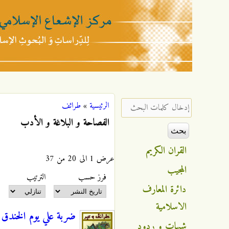
مركز
الإشعاع
‏إدخال كلمات البحث ‏
الرئيسية
»
طرائف
أنت هنا
الإسلامي
الفصاحة و البلاغة و الأدب
القران الكريم
عرض 1 الى 20 من 37
المجيب
‏فرز حسب ‏
‏الترتيب ‏
دائرة المعارف
الاسلامية
ضربة علي يوم الخندق
شبهات و ردود