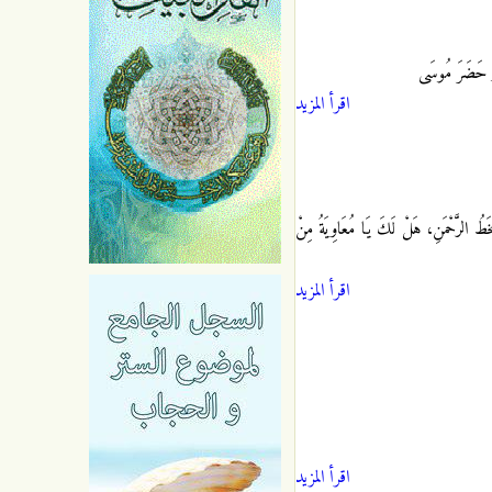
، وَ حَضَرَ مُوسَى
اقرأ المزيد
سَخَطُ الرَّحْمَنِ، هَلْ لَكَ يَا مُعَاوِيَةُ مِنْ
اقرأ المزيد
اقرأ المزيد