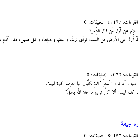
القراءات:
17197
التعليقات:
0
لسلام عن أوّل مَن قال الشِّعر؟
ّا أُنزِل على الأرض من السماء فرأى تربتَها و سعتها و هواها، و قتل هابيل، فقال آدم عل
القراءات:
9073
التعليقات:
0
عليه و آله قال: "أشعرُ كلمةٍ تكلَّمت بها العرب كلمة لبيد".
، كلمة لبيد
: ألا كلُّ شيءٍ ما خلا اللهَ باطلُ"
.
ره جيفة
القراءات:
80197
التعليقات:
0