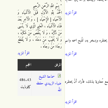
" بِسْمِ اللَّهِ الرَّحْمنِ الرَّحِيمِ
الْحَمْدُ لِلَّهِ الْأَوَّلِ قَبْلَ الْأَشْيَاءِ وَ
اقرأ المزيد
الْأَحْيَاءِ [ الْإِحْيَاءِ ] ، وَ الْآخِرِ بَعْدَ
فَنَاءِ الْأَشْيَاءِ ، الْعَلِيمِ الَّذِي لَا يَنْسَى
مَنْ ذَكَرَهُ ، وَ لَا يَنْقُصُ مَنْ شَكَرَهُ ،
وَ لَا يُخَيِّبُ مَنْ دَعَاهُ ، وَ لَا يَقْطَعُ
يحتقره ويسخر به؛ لقُبح اسمه واسم
رَجَاءَ مَنْ رَجَاهُ .
اقرأ المزيد
اقرأ المزيد
المرفق
الحجم
سماحة الشيخ
486.43
سمع مُعاوية بذلك، فأراد أنْ يحتقره
ضياء الزبيدي حفظه
كيلوبايت
الله
اقرأ المزيد