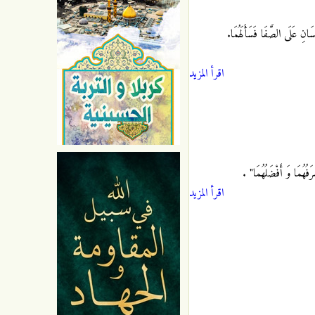
 عَلَى الصَّفَا فَسَأَلَهُمَا.
اقرأ المزيد
فُهُمَا وَ أَفْضَلُهُمَا"
.
اقرأ المزيد