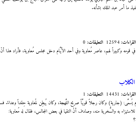
فيذ ما أمر عبد الملك بشأنه.
القراءات:
12594
التعليقات:
0
ي قومه وكبيراً لهم، عاصر مُعاوية وفي أحد الأيَّام دخل مجلس مُعاوية، فأراد هذا أنْ 
 الكلاب
القراءات:
14431
التعليقات:
1
مَّى: (جارية) وكان رجلاً قويَّاً صريح اللَّهجة، وكان يُبطِن لمُعاوية حِقداً وعداءً. ف
للاستهزاء به والسُّخرية منه، وصادف أنْ التقيا في بعض المجالس، فقال له مُعاوية:
؟