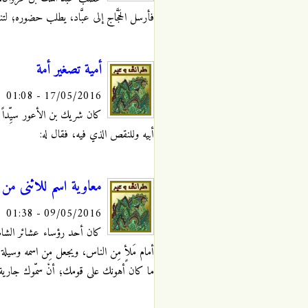
فأرسل الحَجَّاج إلى عبَّاد، يطلب حضوره؛ لتن
أمية تصغير أمة
17/05/2016 - 01:08
كان شريك بن الأعور سيِّداً ف
أبيه وللنقص الذي فيه، فقال له:
معاوية اسم للاثنى من
09/05/2016 - 01:38
كان أحد رؤساء عشائر الشام يُس
أمام مَلأٍ مِن الناس، ويجعل مِن اسمه وسيلة 
ما كان أهونك على قومك؛ أنْ سمّوك جارية