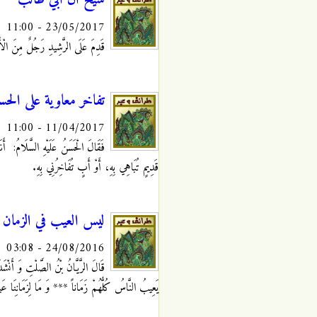
شيخ آل ابي طالب
23/05/2017 - 11:00
قَدِمَ عَلَى الرَّشِيدِ
رَجُلٌ مِنَ الْأَ
تفاخر معاوية على الحسن
11/04/2017 - 11:00
فَقَالَ الْحَسَنُ عَلَيْهِ السَّلَامُ: أَن
قَدِيمٍ تُبَاهِي بِهِ، أَوْ أَبٍ تُفَاخِرُنِي بِهِ.
ليس العيب في الزمان
24/08/2016 - 03:08
قَالَ الرَّيَّانُ بْنُ الصَّلْتِ وَ أَنْشَدَن
يَعِيبُ النَّاسُ كُلُّهُمْ زَمَاناً *** وَ مَا لِزَمَانِنَا عَ