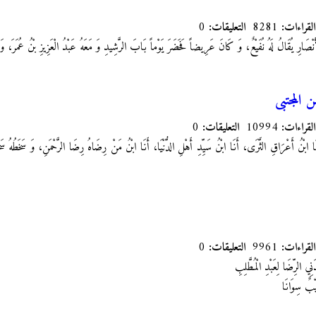
القراءات:
8281
التعليقات:
0
نْصَارِ يُقَالُ لَهُ نُفَيْعٌ، وَ كَانَ عَرِيضاً
فَحَضَرَ يَوْماً بَابَ الرَّشِيدِ وَ مَعَهُ عَبْدُ الْعَزِيزِ بْنُ عُمَرَ
 المجتبى
القراءات:
10994
التعليقات:
0
َا ابْنُ أَعْرَاقِ‏ الثَّرَى، أَنَا ابْنُ سَيِّدِ أَهْلِ الدُّنْيَا، أَنَا ابْنُ مَنْ رِضَاهُ رِضَا الرَّحْمَنِ، وَ سَخَطُهُ 
القراءات:
9961
التعليقات:
0
ِي الرِّضَا لِعَبْدِ الْمُطَّلِبِ‏
يْبٌ سِوَانَا