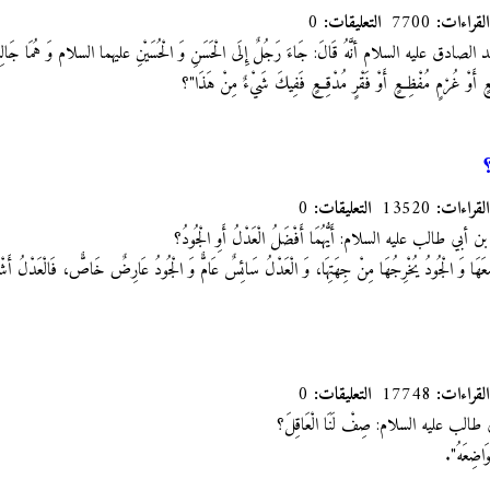
القراءات:
7700
التعليقات:
0
 عليه السلام أنَّهُ قَالَ: جَاءَ رَجُلٌ‏ إِلَى‏ الْحَسَنِ‏ وَ الْحُسَيْنِ‏ عليهما السلام وَ هُمَا جَالِسَانِ
جِعٍ أَوْ غُرْمٍ مُفْظِعٍ أَوْ فَقْرٍ مُدْقِعٍ فَفِيكَ شَيْ‏ءٌ مِنْ هَذَا"؟
القراءات:
13520
التعليقات:
0
أبي طالب عليه السلام: أَيُّهُمَا أَفْضَلُ الْعَدْلُ أَوِ الْجُودُ؟
هَا وَ الْجُودُ يُخْرِجُهَا مِنْ جِهَتِهَا، وَ الْعَدْلُ سَائِسٌ عَامٌّ وَ الْجُودُ عَارِضٌ خَاصٌّ، فَالْعَدْلُ أَشْرَ
القراءات:
17748
التعليقات:
0
طالب عليه السلام: صِفْ لَنَا الْعَاقِلَ؟
َاضِعَهُ".