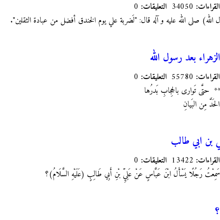
القراءات:
34050
التعليقات:
0
 الله) صلى الله عليه و آله قال: "لَضربة علي يوم الخندق أفضل من عبادة الثقلين".
زهراء بعد رسول الله
القراءات:
55780
التعليقات:
0
*** حتَّى تَوارى بالحِجابِ بَدرُها
دَّ مِن البَيانِ
ي بن ابي طالب
القراءات:
13422
التعليقات:
0
َمِعْتُ رَجُلًا يَسْأَلُ ابْنَ عَبَّاسٍ عَنْ عَلِيِّ بْنِ أَبِي طَالِبٍ (عَلَيْهِ السَّلَامُ)؟
؟