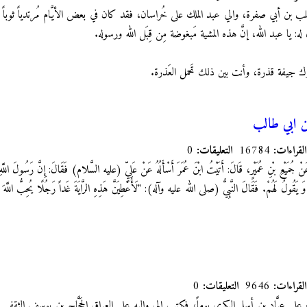
لب بن أبي صفرة، والي عبد الملك على خُراسان، فقد كان في بعض الأيَّام مُرتدياً ثوباً مِن
: يا عبد الله، إنَّ هذه المشية مَبغوضة مِن قِبَل الله ورسوله.
ك جيفة قذرة، وأنت بين ذلك تَحمل العَذرة.
ن ابي طالب
القراءات:
16784
التعليقات:
0
عَنْ جُمَيْعِ بْنِ عُمَيْرٍ، قَالَ: أَتَيْتُ ابْنَ عُمَرَ أَسْأَلُهُ عَنْ عَلِيٍّ (عليه السَّلام) فَقَالَ: إِنَّ رَسُولَ
 وَ يَقُولُ لَهُمْ. فَقَالَ النَّبِيُّ (صلى الله عليه وآله): "لَأُعْطِيَنَّ هَذِهِ الرَّايَةَ غَداً رَجُلًا يُحِبُّ اللَّهَ وَ ر
القراءات:
9646
التعليقات:
0
 عبَّاد بن أسلم البكري يوماً، فكتب إلى واليه على العراق الحَجَّاج بن يوسف الثقفي أ