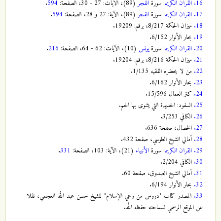
16.
القران الكريم
: سورة
الفجر
(89)، الآيات: 27 - 30، الصفحة:
594
.
17.
القران الكريم
: سورة
الفجر
(89)، الآية: 27 و 28، الصفحة:
594
.
18.
ميزان الحكمة 8/217، برقم: 19209.
19.
بحار الأنوار 6/152.
20.
القران الكريم
: سورة
يونس
(10)، الآيات: 62 - 64، الصفحة:
216
.
21.
ميزان الحكمة 8/216، برقم: 19204.
22.
من لا يحضره الفقيه 1/135.
23.
بحار الأنوار 6/162.
24.
كنز العمال 15/596.
25.
السفود: الحديدة التي يشوى بها الحم.
26.
الكافي 3/253.
27.
الخصال، صفحة 636.
28.
أمالي الشيخ الطوسي، صفحة 432.
29.
القران الكريم
: سورة
الأنبياء
(21)، الآية: 103، الصفحة:
331
.
30.
الكافي 2/204.
31.
أمالي الشيخ الصدوق، صفحة 60.
32.
بحار الأنوار 6/194.
33.
المصدر كتاب "دروس من وحي الإسلام" للشيخ حسن عبد الله العجمي، نقلا
عن الموقع الرسمي لسماحته حفظه الله.