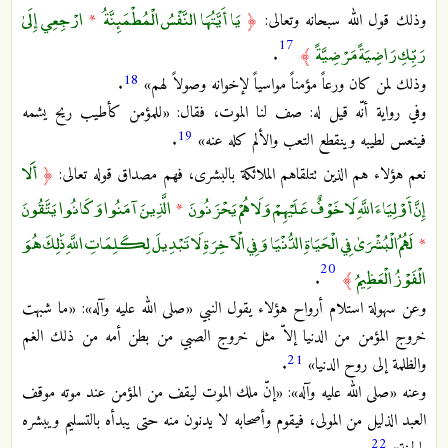
يَا أَيَّتُهَا النَّفْسُ الْمُطْمَئِنَّةُ
ارْجِعِي إِلَىٰ
وذلك قول الله سبحانه وتعالى:
﴿
*
17
رَبِّكِ رَاضِيَةً مَرْضِيَّةً
.
﴾
18
وذلك لمن كان ورعاً مؤمناً مواسياً لإخوانه وصولاً لهم»
.
وفي رواية أنّه قيل له: صف لنا الموت، فقال: «للمؤمن كأطيب ريح يشمه
19
فينعس لطيبه وينقطع التعب والألم كله عنه»
.
أَلَا
نعم هؤلاء هم الذين تتلقاهم الملائكة بالبشرى، فهم مصداق قوله تعالى:
﴿
إِنَّ أَوْلِيَاءَ اللَّهِ لَا خَوْفٌ عَلَيْهِمْ وَلَا هُمْ يَحْزَنُونَ
الَّذِينَ آمَنُوا وَكَانُوا يَتَّقُونَ
*
لَهُمُ الْبُشْرَىٰ فِي الْحَيَاةِ الدُّنْيَا وَفِي الْآخِرَةِ لَا تَبْدِيلَ لِكَلِمَاتِ اللَّهِ ذَٰلِكَ هُوَ
*
20
الْفَوْزُ الْعَظِيمُ
.
﴾
وعن سهولة استلام أرواح هؤلاء يقول النبي «صلى الله عليه وآله»: «ما شبهت
خروج المؤمن من الدنيا إلاّ مثل خروج الصبي من بطن أمه من ذلك الغم
21
والظلمة إلى روح الدنيا»
.
وعنه «صلى الله عليه وآله»: «إنّ ملك الموت ليقف من المؤمن عند موته موقف
العبد الذليل من المولى، فيقوم وأصحابه لا يدنون منه حتى يبدأه بالتسليم ويبشره
22