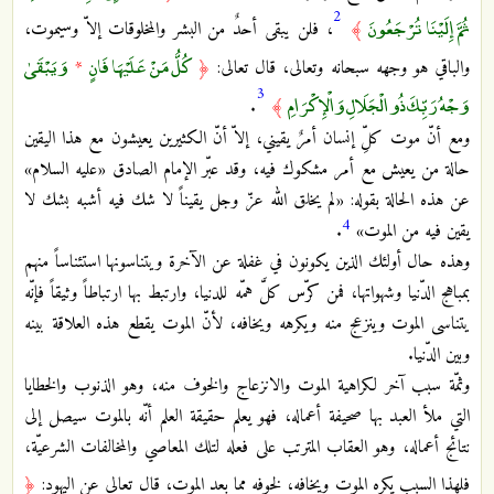
2
ثُمَّ إِلَيْنَا تُرْجَعُونَ
﴾
، فلن يبقى أحدٌ من البشر والمخلوقات إلاّ وسيموت،
كُلُّ مَنْ عَلَيْهَا فَانٍ
وَيَبْقَىٰ
والباقي هو وجهه سبحانه وتعالى، قال تعالى:
﴿
*
3
وَجْهُ رَبِّكَ ذُو الْجَلَالِ وَالْإِكْرَامِ
.
﴾
ومع أنّ موت كلِّ إنسان أمرٌ يقيني، إلاّ أنّ الكثيرين يعيشون مع هذا اليقين
حالة من يعيش مع أمر مشكوك فيه، وقد عبّر الإمام الصادق «عليه السلام»
عن هذه الحالة بقوله: «لم يخلق الله عزّ وجل يقيناً لا شك فيه أشبه بشك لا
4
يقين فيه من الموت»
.
وهذه حال أولئك الذين يكونون في غفلة عن الآخرة ويتناسونها استئناساً منهم
بمباهج الدّنيا وشهواتها، فمن كرّس كلَّ همّه للدنيا، وارتبط بها ارتباطاً وثيقاً فإنّه
يتناسى الموت وينزعج منه ويكرهه ويخافه، لأنّ الموت يقطع هذه العلاقة بينه
وبين الدّنيا.
وثمّة سبب آخر لكراهية الموت والانزعاج والخوف منه، وهو الذنوب والخطايا
التي ملأ العبد بها صحيفة أعماله، فهو يعلم حقيقة العلم أنّه بالموت سيصل إلى
نتائج أعماله، وهو العقاب المترتب على فعله لتلك المعاصي والمخالفات الشرعيّة،
فلهذا السبب يكره الموت ويخافه، لخوفه مما بعد الموت، قال تعالى عن اليهود:
﴿