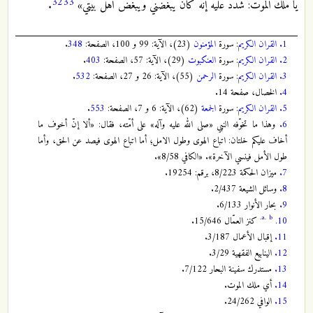
32
33
يا ملك الموت: شدد عليه إنه كان يبغضني ويبغض أهل بيتي»
.
1.
القران الكريم
: سورة
المؤمنون
(23)، الآية: 99 و 100، الصفحة:
348
.
2.
القران الكريم
: سورة
العنكبوت
(29)، الآية: 57، الصفحة:
403
.
3.
القران الكريم
: سورة
الرحمن
(55)، الآية: 26 و 27، الصفحة:
532
.
4.
الخصال، صفحة 14.
5.
القران الكريم
: سورة
الجمعة
(62)، الآية: 6 و 7، الصفحة:
553
.
6.
وهذا ما تخوّفه النبي «صلى الله عليه وآله» على أمّته، فقال: «ألا إنّ أخوف ما
أخاف عليكم خلتان: اتباع الهوى وطول الامل؛ أما اتباع الهوى فيصد عن الحق، وأما
طول الأمل فينسي الآخرة». «الكافي 8/58».
7.
ميزان الحكمة 8/223، برقم: 19254.
8.
وسائل الشيعة 2/437.
9.
بحار الأنوار 6/133.
a.
b.
10.
كنز العمّال 15/646.
11.
إقبال الأعمال 3/187.
12.
الينابيع الفقهية 3/29.
13.
مستدرك سفينة البحار 7/122.
14.
أي ملك الموت.
15.
الوافي 24/262.