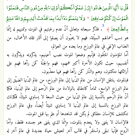
قُلْ يَا أَيُّهَا الَّذِينَ هَادُوا إِنْ زَعَمْتُمْ أَنَّكُمْ أَوْلِيَاءُ لِلَّهِ مِنْ دُونِ النَّاسِ فَتَمَنَّوُا
الْمَوْتَ إِنْ كُنْتُمْ صَادِقِينَ
وَلَا يَتَمَنَّوْنَهُ أَبَدًا بِمَا قَدَّمَتْ أَيْدِيهِمْ وَاللَّهُ عَلِيمٌ
*
5
بِالظَّالِمِينَ
﴾
. فذكر سبحانه وتعالى أنّ عدم رغبتهم في الموت وتمنيهم له إنّما
هو بسب أعمالهم السيّئة، فهم لا يحبّون أن يصلوا إلى آثار تلك الأعمال، من
العذاب الإلهي في عالم البرزخ وما بعده من العوالم.
أمّا المؤمنون المتّقون فإنّهم وضعوا الموت نصب أعينهم، يذكرونه ويذكّرون به
أنفسهم، حيث تكون الآخرة أكبر همهم، فهم والجنّة كمن رآها فهم على
أرائكها متكئون، وهم والنّار كمن رآها فهم فيها معذّبون.
فبالموت ينتقل الإنسان من عالم الدّنيا إلى عالم البرزخ، من عالم الدّنيا الضيّق إلى
عالم البرزخ الواسع، تماماً كانتقاله بالولادة من عالم الرّحم إلى عالم الدّنيا، فكما
أنّ عالم الرّحم بالنّسبة إلى عالم الدّنيا من حيث السعة لا يساوي شيئاً، فكذلك
عالم البرزخ بالنسبة إلى عالم الدّنيا لا يساوي شيئاً أيضاً، وفي عالم البرزخ
تنكشف للإنسان حقائق لم يكن قد شاهدها أو علم بها قبل الموت.
فالإنسان لا يفنى ولا ينعدم بالموت، وإنّما الذي يفنى هو جسده فقط، وأمّا
الرّوح فإنّها تبقى وتستقرُّ في قالب آخر لتعيش حياة جديدة في عالم آخر له