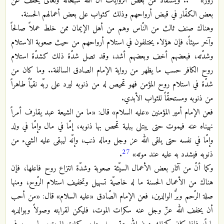
زور»
.. ويستفاد من بعض الرّوايات أن الله سبحانه وتعالى يخفف عن
بعض الكفّار في قبض أرواحهم وذلك كثواب على بعض أعمالهم الحسنة.
وهناك صنف ثالث من النّاس وهم من أهل الإيمان ممن خلط عملاً صالحاً
وآخر سيئاً، فإن هؤلاء يختلفون في استلام أرواحهم من حيث صعوبة الاستلام
وشدّته، فبعضهم أخف وبعضهم أشد، وقد تصل شدّة ذلك كشدّة استلام
روح الكافر حسب ما يظهر من رواية الإمام الصادق السالفة.. وما كان من
شدّة في استلام روح المؤمن فهو تمحيص له من ذنوبه ليرد على ربّه نقيّاً طاهراً
من ذنوبه ومستحقّاً للثواب الأبدي.
فعن الإمام أمير المؤمنين «عليه السلام» قال: «ما من الشيعة عبد يقارف أمراً
نهيناه عنه فيموت حتى يبتلى ببلية تمحص بها ذنوبه، إمّا في مال وإمّا في ولد
وإمّا في نفسه حتى يلقى الله عز وجل وماله ذنب، وإنّه ليبقى عليه الشيء من
27
ذنوبه فيشدد به عليه عند موته»
.
وكما أنّ من آثار بعض الأعمال السيّئة صعوبة وشدّة انتزاع روح فاعلها، فإن
هناك من الأعمال الحسنة ما له خاصيّة تسهيل وتخفيف استلام الرّوح، ومنها
صلة الرّحم وبرُّ الوالدين، فعن الإمام الصّادق «عليه السلام» قال: «من أحب
أن يخفف الله عزّ وجل عنه سكرات الموت، فليكن لقرابته وصولاً وبوالديه