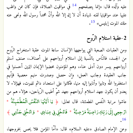
14
عليه وآله» قال: «إنما يتصفحهم
في مواقيت الصلاة، فإن كان ممن واظب
عليها عند مواقيتها لقنه شهادة أن لا إله إلا الله وأنّ محمداً رسول الله ونحى عنه
15
ملك الموت إبليس»
.
2-عقبة استلام الرّوح
ومن العقبات الصعبة التي يواجهها الإنسان ساعة الموت عقبة استخراج الرّوح
من الجسد، فالنّاس بالنّسبة إلى استلام أرواحهم على أصناف، صنف تستلم
أرواحهم بيسر دون أدنى عناء، وهم المؤمنون محضوا الإيمان الذين أحسنوا في
جانب العقيدة وجانب العمل، وإن حصل وصدرت منهم معصية فإنّهم
استغفروا الله وتابوا وأنابوا إليه منها، فكانوا على استعداد دائم للموت، فهؤلاء لا
يعدو أن يكون جهد استلام أرواحهم جهد شمّ أطيب الرّياحين، هؤلاء هم من
يَا أَيَّتُهَا النَّفْسُ الْمُطْمَئِنَّةُ
عاشوا مرتبة النّفس المطمئنة، قال تعالى:
﴿
*
ارْجِعِي إِلَىٰ رَبِّكِ رَاضِيَةً مَرْضِيَّةً
فَادْخُلِي فِي عِبَادِي
وَادْخُلِي جَنَّتِي
﴾
*
*
16
.
وعن الإمام الصادق «عليه السلام» قال: «أمّا المؤمن فلا يحس بخروجها،