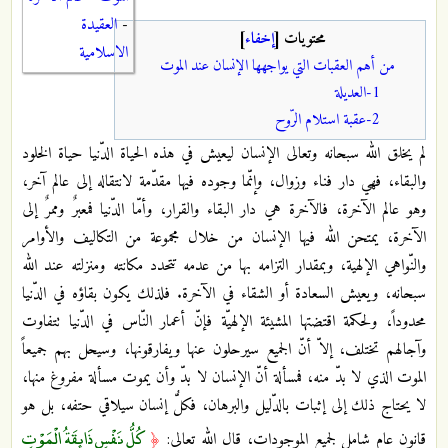
-
العقيدة
محتويات
[
إخفاء
]
الاسلامية
من أهم العقبات التي يواجهها الإنسان عند الموت
1-العديلة
2-عقبة استلام الرّوح
لم يخلق الله سبحانه وتعالى الإنسان ليعيش في هذه الحياة الدّنيا حياة الخلود
والبقاء، فهي دار فناء وزوال، وإنّما وجوده فيها مقدّمة لانتقاله إلى عالم آخر،
وهو عالم الآخرة، فالآخرة هي دار البقاء والقرار، وأمّا الدّنيا فمعبرٌ وممرٌ إلى
الآخرة، يمتحن الله فيها الإنسان من خلال مجموعة من التكاليف والأوامر
والنّواهي الإلهية، وبمقدار التزامه بها من عدمه تتحدد مكانته ومنزلته عند الله
سبحانه، ويعيش السعادة أو الشقاء في الآخرة. فلذلك يكون بقاؤه في الدّنيا
محدوداً، ولحكمة اقتضتها المشيئة الإلهيّة فإنّ أعمار النّاس في الدّنيا تتفاوت
وآجالهم تختلف، إلاّ أنّ الجميع سيرحلون عنها ويفارقونها، وسيحل بهم جميعاً
الموت الذي لا بدّ منه، فمسألة أنّ الإنسان لا بدّ وأن يموت مسألة مفروغ منها،
لا يحتاج ذلك إلى إثبات بالدّليل والبرهان، فكلُّ إنسان سيلاقي حتفه، بل هو
كُلُّ نَفْسٍ ذَائِقَةُ الْمَوْتِ
قانون عام شامل لجميع الموجودات، قال الله تعالى:
﴿