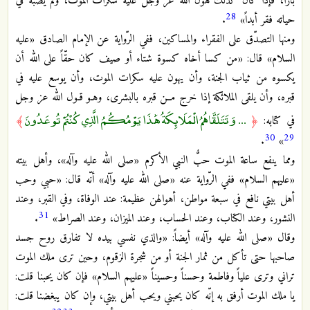
باراً، فإذا كان كذلك هون الله عزّ وجل عليه سكرات الموت، ولم يصبه في
28
حياته فقر أبداً»
.
ومنها التصدّق على الفقراء والمساكين، ففي الرّواية عن الإمام الصادق «عليه
السلام» قال: «من كسا أخاه كسوة شتاء أو صيف كان حقّاً على الله أن
يكسوه من ثياب الجنة، وأن يهون عليه سكرات الموت، وأن يوسع عليه في
قبره، وأن يلقى الملائكة إذا خرج مــن قبره بالبشرى، وهـو قـول الله عز وجل
... وَتَتَلَقَّاهُمُ الْمَلَائِكَةُ هَٰذَا يَوْمُكُمُ الَّذِي كُنْتُمْ تُوعَدُونَ
في كتابه:
﴿
﴾
30
29
.
»
ومما ينفع ساعة الموت حبُّ النبي الأكرم «صلى الله عليه وآله»، وأهل بيته
«عليهم السلام» ففي الرّواية عنه «صلى الله عليه وآله» أنّه قال: «حبي وحب
أهل بيتي نافع في سبعة مواطن، أهوالهن عظيمة: عند الوفاة، وفي القبر، وعند
31
النشور، وعند الكتاب، وعند الحساب، وعند الميزان، وعند الصراط»
.
وقال «صلى الله عليه وآله» أيضاً: «والذي نفسي بيده لا تفارق روح جسد
صاحبها حتى تأكل من ثمار الجنة أو من شجرة الزقوم، وحين ترى ملك الموت
تراني وترى علياً وفاطمة وحسناً وحسيناً «عليهم السلام» فإن كان يحبنا قلت:
يا ملك الموت أرفق به إنّه كان يحبني ويحب أهل بيتي، وإن كان يبغضنا قلت: