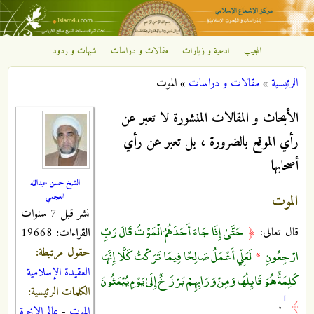
تجاوز إلى المحتوى الرئيسي
المجيب
ادعية و زيارات
مقالات و دراسات
شبهات و ردود
مركز
الرئيسية
»
مقالات و دراسات
»
الموت
الإشعاع
أنت هنا
الأبحاث و المقالات المنشورة لا تعبر عن
الإسلامي
رأي الموقع بالضرورة ، بل تعبر عن رأي
أصحابها
الشيخ حسن عبدالله
الموت
العجمي
نشر قبل 7 سنوات
حَتَّىٰ إِذَا جَاءَ أَحَدَهُمُ الْمَوْتُ قَالَ رَبِّ
قال تعالى:
﴿
القراءات:
19668
حقول مرتبطة:
ارْجِعُونِ
لَعَلِّي أَعْمَلُ صَالِحًا فِيمَا تَرَكْتُ كَلَّا إِنَّهَا
*
العقيدة الإسلامية
كَلِمَةٌ هُوَ قَائِلُهَا وَمِنْ وَرَائِهِمْ بَرْزَخٌ إِلَىٰ يَوْمِ يُبْعَثُونَ
الكلمات الرئيسية:
1
.
﴾
الموت
-
عالم الاخرة