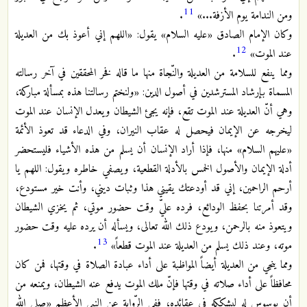
11
ومن الندامة يوم الأزفة...»
.
وكان الإمام الصادق «عليه السلام» يقول: «اللهم إني أعوذ بك من العديلة
12
عند الموت»
.
ومما ينفع للسلامة من العديلة والنّجاة منها ما قاله فخر المحققين في آخر رسالته
المسماة بإرشاد المسترشدين في أصول الدين: «ولنختم رسالتنا هذه بمسألة مباركة،
وهي أنّ العديلة عند الموت تقع، فإنه يجئ الشيطان ويعدل الإنسان عند الموت
ليخرجه عن الإيمان فيحصل له عقاب النيران، وفي الدعاء قد تعوذ الأئمة
«عليهم السلام» منها، فإذا أراد الإنسان أن يسلم من هذه الأشياء فليستحضر
أدلة الإيمان والأصول الخمس بالأدلة القطعية، ويصفي خاطره ويقول: اللهم يا
أرحم الراحمين، إني قد أودعتك يقيني هذا وثبات ديني، وأنت خير مستودع،
وقد أمرتنا بحفظ الودائع، فرده عليّ وقت حضور موتي، ثم يخزي الشيطان
ويتعوذ منه بالرحمن، ويودع ذلك الله تعالى، ويسأله أن يرده عليه وقت حضور
13
موته، وعند ذلك يسلم من العديلة عند الموت قطعاً»
.
ومما ينجي من العديلة أيضاً المواظبة على أداء عبادة الصلاة في وقتها، فمن كان
محافظاً على أداء صلاته في وقتها فإنّ ملك الموت يدفع عنه الشيطان، ويمنعه من
أن يوسوس له ليشككه في عقائده، ففي الرّواية عن النبي الأعظم «صلى الله