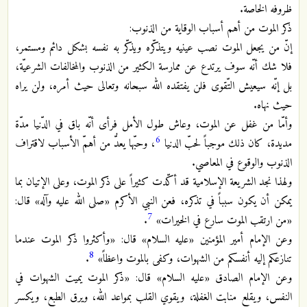
ظروفه الخاصة.
ذكر الموت من أهم أسباب الوقاية من الذنوب:
إنّ من يجعل الموت نصب عينيه ويتذكّره ويذكّر به نفسه بشكل دائم ومستمر،
فلا شك أنّه سوف يرتدع عن ممارسة الكثير من الذنوب والمخالفات الشرعيّة،
بل إنّه سيعيش التّقوى فلن يفتقده الله سبحانه وتعالى حيث أمره، ولن يراه
حيث نهاه.
وأمّا من غفل عن الموت، وعاش طول الأمل فرأى أنّه باق في الدّنيا مدّة
6
مديدة، كان ذلك موجباً لحبّ الدنيا
، وحبّها يعدُّ من أهمّ الأسباب لاقتراف
الذنوب والوقوع في المعاصي.
ولهذا نجد الشريعة الإسلامية قد أكّدت كثيراً على ذكر الموت، وعلى الإتيان بما
يمكن أن يكون سبباً في تذكره، فعن النبي الأكرم «صلى الله عليه وآله» قال:
7
«من ارتقب الموت سارع في الخيرات»
.
وعن الإمام أمير المؤمنين «عليه السلام» قال: «وأكثروا ذكر الموت عندما
8
تنازعكم إليه أنفسكم من الشهوات، وكفى بالموت واعظاً»
.
وعن الإمام الصادق «عليه السلام» قال: «ذكر الموت يميت الشهوات في
النفس، ويقلع منابت الغفلة، ويقوي القلب بمواعد الله، ويرق الطبع، ويكسر