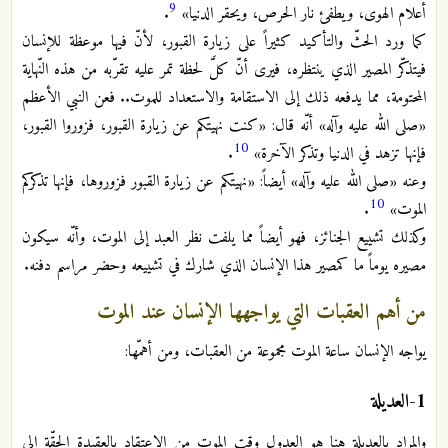
9
أعلام الهوى، ويطفئ نار الحرص، ويحقر الدنيا»
.
كما ورد الحثّ والتأكيد كثيراً على زيارة القبور، لأنّ فيها موعظة للإنسان
فيتذكّر المصير الذي ينتظره، فيرى أنّ كلَّ لحظة تمر عليه تقرّبه من هذه النّهاية
المحتومة، مما يدفعه ذلك إلى الاستقامة والاستعداد للموت.. فعن النبي الأعظم
«صلى الله عليه وآله» أنّه قال: «كنت نهيتكم عن زيارة القبور، فزوروا القبور،
10
فإنها تزهد في الدنيا وتذكر الآخرة»
.
وعنه «صلى الله عليه وآله» أيضاً: «نهيتكم عن زيارة القبور فزوروها، فإنها تذكركم
10
الموت»
.
وكذلك تشييع الجنائز، فهو أيضاً مما يلفت نظر العبد إلى الموت، وأنّه سيكون
مصيره يوماً ما كمصير هذا الإنسان الذي شارك في تشييعه وحضر مراسم دفنه.
من أهم العقبات التي يواجهها الإنسان عند الموت
يواجه الإنسان ساعة الموت مجموعة من العقبات، ومن أهمّها:
1-العديلة
والمراد بالعديلة هنا هو العدول وقت الموت من الاعتقاد بالعقيدة الحقّة إلى