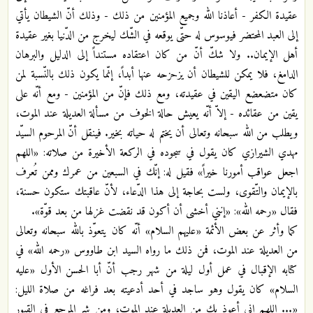
عقيدة الكفر - أعاذنا الله وجميع المؤمنين من ذلك - وذلك أنّ الشيطان يأتي
إلى العبد المحتضر فيوسوس له حتّى يوقعه في الشّك ليخرج من الدّنيا بغير عقيدة
أهل الإيمان.. ولا شكّ أنّ من كان اعتقاده مستنداً إلى الدليل والبرهان
الدامغ، فلا يمكن للشيطان أن يزحزحه عنها أبداً، إنّما يكون ذلك بالنّسبة لمن
كان متضعضع اليقين في عقيدته، ومع ذلك فإنّ من المؤمنين - ومع أنّه على
يقين من عقائده - إلاّ أنّه يعيش حالة الخوف من مسألة العديلة عند الموت،
ويطلب من الله سبحانه وتعالى أن يختم له حياته بخير. فينقل أنّ المرحوم السيّد
مهدي الشيرازي كان يقول في سجوده في الركعة الأخيرة من صلاته: «اللهم
اجعل عواقب أمورنا خيراً» فقيل له: إنّك في السبعين من عمرك وممن تُعرف
بالإيمان والتّقوى، ولست بحاجة إلى هذا الدّعاء، لأنّ عاقبتك ستكون حسنة،
فقال «رحمه الله»: «إنني أخشى أن أكون قد نقضت غزلها من بعد قوّة».
كما وأثر عن بعض الأئمة «عليهم السلام» أنّه كان يتعوّذ بالله سبحانه وتعالى
من العديلة عند الموت، فمن ذلك ما رواه السيد ابن طاووس «رحمه الله» في
كتابه الإقبال في عمل أول ليلة من شهر رجب أنّ أبا الحسن الأول «عليه
السلام» كان يقول وهو ساجد في أحد أدعيته بعد فراغه من صلاة الليل:
«... اللهم إني أعوذ بك من العديلة عند الموت، ومن شر المرجع في القبور