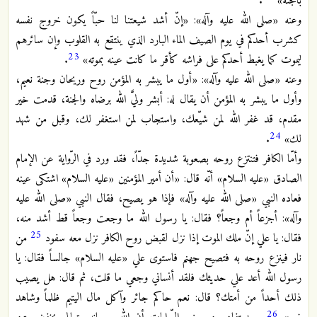
بالجنة»
.
وعنه «صلى الله عليه وآله»: «إنّ أشد شيعتنا لنا حبّاً يكون خروج نفسه
كشرب أحدكم في يوم الصيف الماء البارد الذي ينتقع به القلوب وإن سائرهم
23
ليموت كما يغبط أحدكم على فراشه كأقر ما كانت عينه بموته»
.
وعنه «صلى الله عليه وآله»: «أول ما يبشر به المؤمن روح وريحان وجنة نعيم،
وأول ما يبشر به المؤمن أن يقال له: أبشر وليَّ الله برضاه والجنة، قدمت خير
مقدم، قد غفر الله لمن شيّعك، واستجاب لمن استغفر لك، وقبل من شهد
24
لك»
.
وأمّا الكافر فتنتزع روحه بصعوبة شديدة جدّاً، فقد ورد في الرّواية عن الإمام
الصادق «عليه السلام» أنّه قال: «أن أمير المؤمنين «عليه السلام» اشتكى عينه
فعاده النبي «صلى الله عليه وآله» فإذا هو يصيح، فقال النبي «صلى الله عليه
وآله»: أجزعاً أم وجعاً؟ فقال: يا رسول الله ما وجعت وجعاً قط أشد منه،
25
فقال: يا علي إنّ ملك الموت إذا نزل لقبض روح الكافر نزل معه سفود
من
نار فينزع روحه به فتصيح جهنم فاستوى علي «عليه السلام» جالساً فقال: يا
رسول الله أعد علي حديثك فلقد أنساني وجعي ما قلت، ثم قال: هل يصيب
ذلك أحداً من أمتك؟ قال: نعم حاكم جائر وآكل مال اليتيم ظلماً وشاهد
26