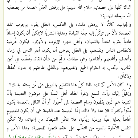
الدالة كلّها على عصمتهم سلام اللّه عليهم; هل يرفض العقلُ عصمة من يصطفيه
اللّه سبحانه للهداية؟
والجواب: كلاَّ، لا يرفض ذلك، بل العكس، العقل يقول بوجوب تلك
العصمة; لأنّ من توكَلُ إليه مهمّة القيادة وهداية البشريّة لايمكنُ أن يكون إنساناً
عادياً يعتريه الخطأ والنسيان، وتُثقل ظهره الذنوب والأوزار، فيكون عُرضة
لانتقاص الناس ونقدهم، بل العقل يفرض أن يكون أعلم الناس في زمانه
وأعدلهم وأشجعهم وأتقاهم، وهي صفاتٌ ترفَعُ من شأن القائد وتُعظّمه في أعين
الناس، وتجلب له احترام الجميع وتقديرهم، وبالتالي طاعتهم له بدون تحفّظ
ولاتملّق.
وإذا كان الأمر كذلك، لماذا كلّ هذا التشنيع والتهويل على مَن يعتقد بذلك؟
ويخيّلُ إليك وأنت تسمع وتقرأ انتقاد أهل السنّة على موضوع العصمة بأنّ
الشيعة هم الّذين يقلّدون وسام العصمة لمن أحبّوا، أو أنّ القائل بالعصمة يكون
مُنكراً وكفراً!! فلا هذا ولا ذاك، إنّما العصمة عند الشيعة هي أن يكون المعصوم
مُحاطاً بعناية إلهيّة ورعاية ربّانية، فلا يتمكّن الشيطان من إغوائه، ولا تتمكّن
النفس الأمّارة بالسوء من التغلّب على عقله فتجرّه للمعصية، وهذا الأمر لم
إِنَّ الَّذِينَ اتَّقَوْا إِذَا مَسَّهُمْ طَائِفٌ