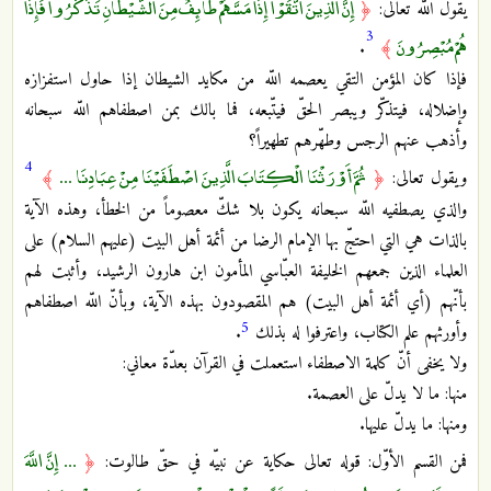
إِنَّ الَّذِينَ اتَّقَوْا إِذَا مَسَّهُمْ طَائِفٌ مِنَ الشَّيْطَانِ تَذَكَّرُوا فَإِذَا
يقول اللّه تعالى:
﴿
3
هُمْ مُبْصِرُونَ
.
﴾
فإذا كان المؤمن التقي يعصمه اللّه من مكايد الشيطان إذا حاول استفزازه
وإضلاله، فيتذكّر ويبصر الحقّ فيتّبعه، فما بالك بمن اصطفاهم اللّه سبحانه
وأذهب عنهم الرجس وطهّرهم تطهيراً؟
4
ثُمَّ أَوْرَثْنَا الْكِتَابَ الَّذِينَ اصْطَفَيْنَا مِنْ عِبَادِنَا ...
ويقول تعالى:
﴿
﴾
والذي يصطفيه اللّه سبحانه يكون بلا شكّ معصوماً من الخطأ، وهذه الآية
بالذات هي التي احتجّ بها الإمام الرضا من أئمة أهل البيت (عليهم السلام) على
العلماء الذين جمعهم الخليفة العبّاسي المأمون ابن هارون الرشيد، وأثبت لهم
بأنّهم (أي أئمة أهل البيت) هم المقصودون بهذه الآية، وبأنّ اللّه اصطفاهم
5
وأورثهم علم الكتاب، واعترفوا له بذلك
.
ولا يخفى أنّ كلمة الاصطفاء استعملت في القرآن بعدّة معاني:
منها: ما لا يدلّ على العصمة.
ومنها: ما يدلّ عليها.
... إِنَّ اللَّهَ
فمن القسم الأوّل: قوله تعالى حكاية عن نبيّه في حقّ طالوت:
﴿