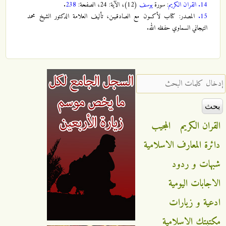
14.
القران الكريم
: سورة
يوسف
(12)، الآية: 24، الصفحة:
238
.
15.
المصدر: كتاب لأكــون مع الصادقـيـن، تأليف العلامة الدكتور الشيخ محمد
التيجاني السماوي حفظه الله.
‏إدخال كلمات البحث ‏
القران الكريم
المجيب
دائرة المعارف الاسلامية
شبهات و ردود
الاجابات اليومية
ادعية و زيارات
مكتبتك الاسلامية