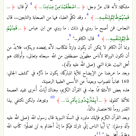
4
... اصْطَفَيْنَا مِنْ عِبَادِنَا ...
...
مشكلة; لأنه قال عزّ وجل:
﴿
﴾
ثمّ قال:
﴿
4
فَمِنْهُمْ ظَالِمٌ لِنَفْسِهِ ...
﴾
، وقد تكلّم العلماء فيها من الصحابة والتابعين... قال
... فَمِنْهُمْ
النحاس: فمن أصـح ما روي في ذلك ; ما روي عن ابن عباس
﴿
9
4
ظَالِمٌ لِنَفْسِهِ ...
﴾
قال: الكافر.."
.
وبما أنّ الكافر لا يمكن أن يكون وارثاً للكتاب; لأنّه يجحده وينكره، فلابدّ من
أن تكون الوراثة لأناس مطهرّين مصطفين من اللّه سبحانه وتعالى، وأُولئك هم
أهل البيت عترة النبي (صلى الله عليه وآله).
وبعد ما عرضنا من الإيضاح للآية المباركة، يكون ما ذكره في كشف الجاني:
160 مجانباً للصواب وبعيداً عن الأُسس العلمية الرصينة.
هذه بعض الأمثلة ممّا جاء في القرآن الكريم، وهناك آياتٌ أُخرى تفيد العصمة
10
... أَئِمَّةً يَهْدُونَ بِأَمْرِنَا ...
للأئمة كقوله:
﴿
﴾
وغيرها، ولكن نكتفي بهذا
القدر روماً للاختصار دائماً.
وبعد القرآن الكريم فإليك ماورد في السنّة النبوية قال رسول اللّه (صلى الله عليه
وآله وسلم): "يا أيّها الناس إنّي تارك فيكم ما إنْ أخذتم به لن تضلّوا: كتَاب اللّه
11
وعترتي أهل بيتي"
.