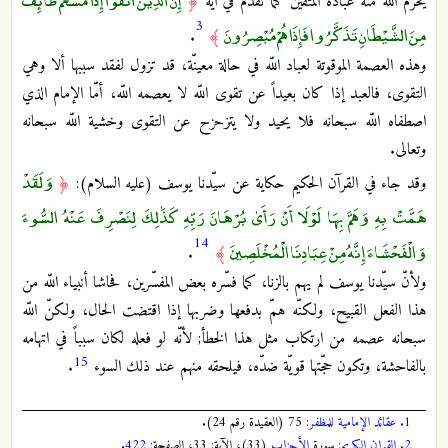
يحرم اللّه منه عباده المتّقين كما تقدّم في آية
﴿
3
مِنَ الشَّيْطَانِ تَذَكَّرُوا فَإِذَا هُمْ مُبْصِرُونَ
.
﴾
وهذه العصمة الموقوتة لعباد اللّه في حالة معينّة، قد تزول لفقد سببها ألا وهي
التقوى، فالعبد إذا كان بعيداً عن تقوى اللّه لا يعصمه اللّه، أمّا الإمام الذي
اصطفاه اللّه سبحانه فلا يحيد ولا يتزحزح عن التقوى وخشية اللّه سبحانه
وتعالى.
وَلَقَدْ
وقد جاء في القرآن الحكيم حكاية عن سيّدنا يوسف (عليه السلام):
﴿
هَمَّتْ بِهِ وَهَمَّ بِهَا لَوْلَا أَنْ رَأَىٰ بُرْهَانَ رَبِّهِ كَذَٰلِكَ لِنَصْرِفَ عَنْهُ السُّوءَ
14
وَالْفَحْشَاءَ إِنَّهُ مِنْ عِبَادِنَا الْمُخْلَصِينَ
.
﴾
ولأنّ سيّدنا يوسف لم يهم بالزنا، كما فسّره بعض المفسّرين، فحاشا أنبياء اللّه من
هذا الفعل القبيح، ولكنّه همّ بدفعها وضربها إذا اقتضت الحال، ولكنّ اللّه
سبحانه عصمه من ارتكاب مثل هذا الخطأ; لأنّه لو فعله لكان سبباً في اتهامه
15
بالفاحشة، وتكون حجّتها قويّة ضدّه، فيلحقه منهم عند ذلك السوء
.
1.
عقائد الإمامية للمظفر
: 75 (العقيدة رقم 24).
2.
القران الكريم
: سورة
الأحزاب
(33)، الآية: 33، الصفحة:
422
.