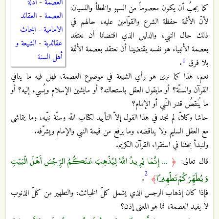
العصمة
-
ادلة
كما يجبُ أن يكون معصوماً من السهو والخطأ والنسيان;
العصمة
-
العقائد
لأنّ الأئمة حفظة الشرع والقوّامين عليه، حالهم في
الامامية
-
ابحاث
ذلك حال النبي، والدليل الذي اقتضانا أن نعتقد
عقائدية
-
الشيعة و
بعصمة الأنبياء هو نفسه يقتضينا أن نعتقد بعصمة الأئمة
أهل السنة
1
بلا فرق
.
نعم، هذا كما نرى هو رأي الشيعة في موضوع العصمة، فهل فيه ما ينافي
القرآن والسنّة؟ أو مايقول العقل باستحالته؟ أو مايشين الإسلام ويُسيء إليه؟ أو
ما يُنقصُ قدر النّبي أو الإمام؟
حاشا وكلاّ، لم نجد في هذا القول إلاّ التأييد لكتاب اللّه وسنّة نبّيه، وما يتماشى
مع العقل السليم ولا يناقضه، وما يرفع من قيمة النبي والإمام ويشرّفه.
ولنبدأ بحثنا في استقراء القرآن الكريم.
... إِنَّمَا يُرِيدُ اللَّهُ لِيُذْهِبَ عَنْكُمُ الرِّجْسَ أَهْلَ الْبَيْتِ
قال تعالى:
﴿
2
وَيُطَهِّرَكُمْ تَطْهِيرًا
.
﴾
فإذا كان إذهاب الرجس الذي يشمل كلّ الخبائث، والتطهير من كلّ الذنوب
لا يفيد العصمة، فما هو المعنى إذن؟