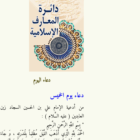
دعاء اليوم
دعاء يوم الخميس
من أدعية الإمام علي بن الحسين السجاد زين
العابدين ( عليه السَّلام ) :
" بِسْمِ اللَّهِ الرَّحْمنِ الرَّحِيمِ
الْحَمْدُ لِلَّهِ الَّذِي أَذْهَبَ اللَّيْلَ مُظْلِماً بِقُدْرَتِهِ ، وَ جَاءَ