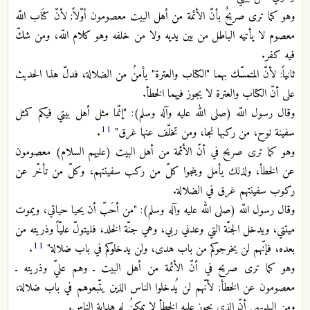
وهو كما ترى صريحٌ بأنّ الأئمة من أهل البيت معصومون أوّلاً; لأنّ كتَاب اللّه
معصوم لا يأتيه الباطل من بين يديه ولا من خلفه وهو كلام اللّه، ومن شكّ
فيه كفر.
ثانياً: لأنّ المتمسّك بهما "الكتاب والعترة" يأمنُ من الضلالة، فدلّ هذا الحديث
على أنّ الكتاب والعترة لا يجوز فيهما الخطأ.
وقال رسول اللّه (صلى الله عليه وآله وسلم): "إنّما مثل أهل بيتي فيكم كمثل
11
سفينة نوح، من ركبها نجا، ومن تخلّف عنها غرق"
.
وهو كما ترى صريح في أنّ الأئمة من أهل البيت (عليهم السلام) معصومون
عن الخطأ، ولذلك يأمل وينجوا كلّ من ركب سفينتهم، وكلّ من تأخّر عن
ركوب سفينتهم غرق في الضلالة.
وقال رسول اللّه (صلى الله عليه وآله وسلم): "من أحَبّ أن يحيا حياتي، ويموت
ميتتي، ويدخل الجنّة التي وعدني ربي، وهي جنّة الخلد، فليتولّ عليّاً وذريته من
11
بعده، فإنّهم لن يخرجوكم من باب هدى، ولن يدخلوكم في باب ضلالة"
.
وهو كما ترى صريح في أنّ الأئمة من أهل البيت ـ وهم عليّ وذريته ـ
معصومون عن الخطأ; لأنّهم لن يُدخلوا الناس الذين يتّبعوهم في باب ضلالة،
ومن البديهي أنّ الذي يجوز عليه الخطأ لا يمكنُ له هداية الناس.