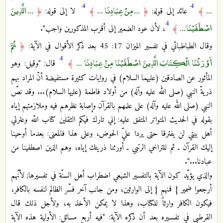
4
4
...
... مِنْ عِبَادِنَا ...
... الَّذِينَ
﴾
عائد إلى قوله:
﴿
﴾
لا إلى قوله:
﴿
4
اصْطَفَيْنَا ...
﴾
، لأن عود الضمير إلى أقرب المذكورين واجب".
ثُمَّ
وقال الطباطبائي في تفسير الميزان 17: 45 بعد ذكر الأقوال في الآية:
﴿
4
أَوْرَثْنَا الْكِتَابَ الَّذِينَ اصْطَفَيْنَا مِنْ عِبَادِنَا ...
﴾
قال: "وقيل: وهو
المأثور عن الصادقين (عليهما السلام) في روايات كثيرة مستفيضة أنّ المراد بهم
ذريةّ النبي (صلى الله عليه وآله) من أولاد فاطمة (عليها السلام)... وقد نصّ
النبي (صلى الله عليه وآله) على علمهم بالقرآن وإصابة نظرهم فيه وملازمتهم إياه
بقوله في الحديث المتواتر المتفق عليه: إني تارك فيكم الثقلين كتاب اللّه وعترتي
أهل بيتي لن يفترقا حتى يردا عليّ الحوض، وعلى هذا فالمعنى: بعدما أوحينا
إليك القرآن ـ ثم للتراخي الرتبي ـ أورثنا ذريتك إياه، وهم الذين اصطفينا من
عبادنا...".
والذي يؤيّد كون الآية بالتفسير الشيعي اضطراب أهل السنّة في تفسيرها; لأنّهم
أرجعوا ضمير { فمنهم } إلى الوارثين، ومن جانب آخر فسّر الظالم لنفسه بالكافر،
فيكون الكافر وارثاً للكتاب، وهذا لا يمكن الأخذ به، ولأجل ذلك قال
القرطبي في تفسـيره بعد أن ذكره الآية: "فيه أربع مسائل: الأولية هذه الآية