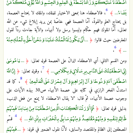
اصْطَفَاهُ عَلَيْكُمْ وَزَادَهُ بَسْطَةً فِي الْعِلْمِ وَالْجِسْمِ وَاللَّهُ يُؤْتِي مُلْكَهُ مَنْ
6
يَشَاءُ ...
﴾
، فالاصطفاء هنا بمعنى الاختيار للملك، والملك لا يحتاج العصمة،
بل يحتاج العلم والقوةّ، أمّا العصمة فهي خاصّة بمن يريد إبلاغ شيء عن اللّه
تعالى، أمّا الملوك فهم حكّام وليسوا برسل ولا أنبياء، والآية جاءت ردّاً لقول
... أَنَّىٰ يَكُونُ لَهُ الْمُلْكُ عَلَيْنَا وَنَحْنُ أَحَقُّ بِالْمُلْكِ مِنْهُ
المعترضين حيث قالوا:
﴿
6
...
.
﴾
... يَا مُوسَىٰ
ومن القسم الثاني: أي الاصطفاء الدالّ على العصمة قوله تعالى:
﴿
7
إِنِّي اصْطَفَيْتُكَ عَلَى النَّاسِ بِرِسَالَاتِي وَبِكَلَامِي ...
إِنَّ اللَّهَ
﴾
، وقوله تعالى:
﴿
8
اصْطَفَىٰ آدَمَ وَنُوحًا وَآلَ إِبْرَاهِيمَ وَآلَ عِمْرَانَ عَلَى الْعَالَمِينَ
﴾
، كما قد
استدلّ الفخر الرازي في كتابه على عصمة الأنبياء ص30 بهذه الآيات على
وجوب عصمة الأنبياء، ثمّ قال: "لا يقال الاصطفاء لا يمنع من فعل الذنب،
ثُمَّ أَوْرَثْنَا الْكِتَابَ الَّذِينَ اصْطَفَيْنَا مِنْ عِبَادِنَا فَمِنْهُمْ
بدليل قوله تعالى:
﴿
4
ظَالِمٌ لِنَفْسِهِ وَمِنْهُمْ مُقْتَصِدٌ وَمِنْهُمْ سَابِقٌ بِالْخَيْرَاتِ بِإِذْنِ اللَّهِ ...
﴾
قسّم
... فَمِنْهُمْ
المصطفين إلى الظالم والمقتصد والسابق، لأنّا نقول الضمير في قوله:
﴿