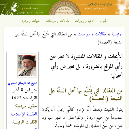
تجاوز إلى المحتوى الرئيسي
المجيب
ادعية و زيارات
مقالات و دراسات
شبهات و ردود
مركز
الرئيسية
»
مقالات و دراسات
»
من العقائد التي يُشنّع بها أهل السنّة على
الإشعاع
أنت هنا
الشيعة (العصمة)
الإسلامي
الأبحاث و المقالات المنشورة لا تعبر عن
رأي الموقع بالضرورة ، بل تعبر عن رأي
أصحابها
الشيخ محمد التيجاني السماوي
من العقائد التي يُشنّع بها أهل السنّة على
نشر قبل 8 أشهر
الشيعة (العصمة)
القراءات:
1692
حقول مرتبطة:
يقول الشيعة: ونعتقدُ أنّ الإمام كالنّبي يجبُ أن يكون
العقيدة الإسلامية
معصوماً من جميع الرذائل والفواحش ما ظهر منها وما
الكلمات الرئيسية:
بطن، من سنّ الطفولة إلى الموت، عمداً وسهواً.