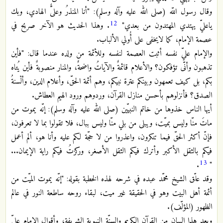
وقال رسول اللّه (صلى الله عليه وآله وسلم): "أنا المنذرُ وعلىٌّ الهادي، وبك
12
ياعليّ يهتدي المهتدون من بعدي"
. وهذا الحديث هو الآخر صريح في
عصمة الإمام، كما لايخفى على أُولي الألباب.
والإمام عليّ نفسه أثبت العصمة لنفسه وللأئمة من ولده عندما قال: "فأين
تذهبون وأنّى تؤفكون؟ والأعلام قائمةٌ والآياتُ واضحةٌ، والمنار منصوبةٌ فأين يُتاه
بكم، بل كيف تعمهون وبينكم عترة نبيكم، وهم أئمة الحقّ، وأعلام الدين، وألْسنةُ
الصدق؟ فأنزلوهم بأحسن منازل القرآن، وردوهم ورود الهيم العطاش.
أيها الناس خذوها من خاتم النبيّين (صلى الله عليه وآله وسلم): إنّه يموت من
ماتَ منّا وليس بميّت، ويبلى من بلي منّا وليس ببال، فلا تقولوا بما لا تعرفون،
فإنّ أكثر الحقّ فيما تنكرون، واعذروا من لا حجّة لكم عليه وأنا هو، ألم أعمل
فيكم بالثقل الأكبر وأترك فيكم الثقل الأصغر، وركزتُ فيكم راية الإيمان...
13
.
"
وقد علّق الشيخ محمّد عبده في شرحه لهذه الخطبة بقوله: "إنّه يموت الميّت من
أئمة أهل البيت وهو في الحقيقة غير ميت، لبقاء روحه ساطعة النور في عالم
الظهور (المؤلّف).
وبعد هذا البيان من القرآن الكريم والسنّة النبوية الشريفة، وأقوال الإمام عليّ