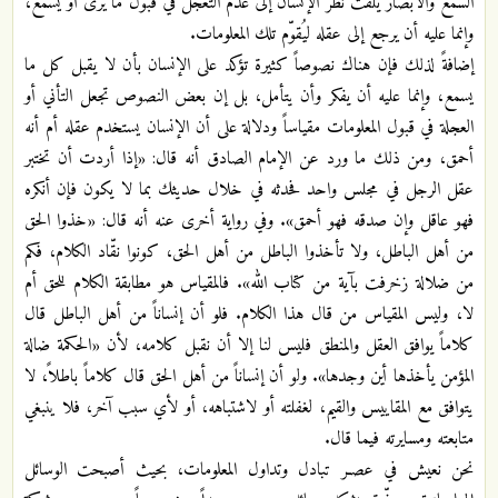
السمع والأبصار يلفت نظر الإنسان إلى عدم التعجل في قبول ما يرى أو يسمع،
وإنما عليه أن يرجع إلى عقله ليُقوّم تلك المعلومات.
إضافةً لذلك فإن هناك نصوصاً كثيرة تؤكد على الإنسان بأن لا يقبل كل ما
يسمع، وإنما عليه أن يفكر وأن يتأمل، بل إن بعض النصوص تجعل التأني أو
العجلة في قبول المعلومات مقياساً ودلالة على أن الإنسان يستخدم عقله أم أنه
أحمق، ومن ذلك ما ورد عن الإمام الصادق أنه قال: «إذا أردت أن تختبر
عقل الرجل في مجلس واحد فحدثه في خلال حديثك بما لا يكون فإن أنكره
فهو عاقل وإن صدقه فهو أحمق». وفي رواية أخرى عنه أنه قال: «خذوا الحق
من أهل الباطل، ولا تأخذوا الباطل من أهل الحق، كونوا نقّاد الكلام، فكم
من ضلالة زخرفت بآية من كتاب الله». فالمقياس هو مطابقة الكلام للحق أم
لا، وليس المقياس من قال هذا الكلام. فلو أن إنساناً من أهل الباطل قال
كلاماً يوافق العقل والمنطق فليس لنا إلا أن نقبل كلامه، لأن «الحكمة ضالة
المؤمن يأخذها أين وجدها». ولو أن إنساناً من أهل الحق قال كلاماً باطلاً، لا
يتوافق مع المقاييس والقيم، لغفلته أو لاشتباهه، أو لأي سبب آخر، فلا ينبغي
متابعته ومسايرته فيما قال.
نحن نعيش في عصـر تبادل وتداول المعلومات، بحيث أصبحت الوسائل