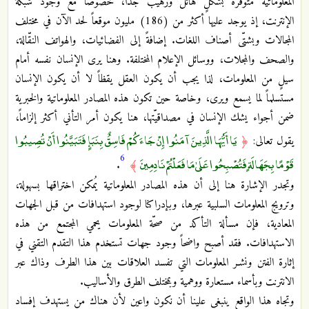
المعلوماتية متوفّرة بشكلٍ هائل ورهيب جداً، خصوصاً مع وجود شبكة
الإنترنت، إذ يوجد عليها أكثر من (186) مليون موقعاً لحد الآن في مختلف
المجالات وبشتّى أصناف اللغات. إضافةً إلى الفضائيات، والهواتف النقّالة،
والصحف والمجلات، ووسائل الإعلام المختلفة. وهنا يرى الإنسان نفسه أمام
سيلٍ من المعلومات، لذا يجب أن يكون العقل يقظاً لا أن يكون الإنسان
مستسلماً لما يسمع ويرى، وخاصة حين تكون هذه المصادر المعلوماتية والخبرية
ضمن أجواء يشك الإنسان في مصداقيّتها، هنا يكون أمر التأني أكثر إلزاماً،
يَا أَيُّهَا الَّذِينَ آمَنُوا إِنْ جَاءَكُمْ فَاسِقٌ بِنَبَإٍ فَتَبَيَّنُوا أَنْ تُصِيبُوا
يقول تعالى:
﴿
6
قَوْمًا بِجَهَالَةٍ فَتُصْبِحُوا عَلَىٰ مَا فَعَلْتُمْ نَادِمِينَ
.
﴾
وتجدر الإشارة هنا إلى أن هذه المصادر المعلوماتية يُمكن اختراقها بسهولة،
وترويج المعلومات السلبية عبرها، وبإدراكنا لوجود استهدافات من قبل الجهات
المعادية، فإن مسألة التأكد من صحّة المعلومات يحمي المجتمع من هذه
الاستهدافات. فقد أصبح واضحاً وجود جهات تستخدم هذا التقدم التقني في
إثارة الفتن ونشـر المعلومات التي تفسد العلاقات بين هذا الطرف وذاك عبر
الانترنت وبأسماء مستعارة ووهمية وبمختلف الطرق والأساليب.
وتجاه هذا الواقع ينبغي علينا أن نكون واعين لأن هناك من يستهدف إفساد