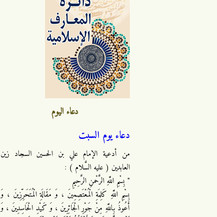
دعاء اليوم
دعاء يوم السبت
من أدعية الإمام علي بن الحسين السجاد زين
العابدين ( عليه السَّلام ) :
" بِسْمِ اللَّهِ الرَّحْمنِ الرَّحِيمِ
بِسْمِ اللَّهِ كَلِمَةِ الْمُعْتَصِمِينَ ، وَ مَقَالَةِ الْمُتَحَرِّزِينَ ، وَ
أَعُوذُ بِاللَّهِ مِنْ جَوْرِ الْجَائِرِينَ ، وَ كَيْدِ الْحَاسِدِينَ ، وَ