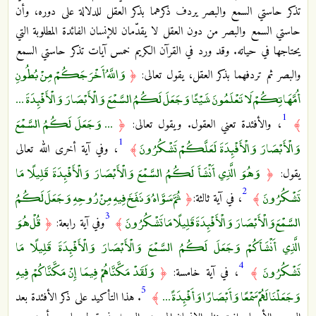
تذكر حاستي السمع والبصر يردف ذكرهما بذكر العقل للدلالة على دوره، وأن
حاستي السمع والبصر من دون العقل لا يقدّمان للإنسان الفائدة المطلوبة التي
يحتاجها في حياته. وقد ورد في القرآن الكريم خمس آيات تذكر حاستي السمع
وَاللَّهُ أَخْرَجَكُمْ مِنْ بُطُونِ
والبصر ثم تردفهما بذكر العقل، يقول تعالى:
﴿
أُمَّهَاتِكُمْ لَا تَعْلَمُونَ شَيْئًا وَجَعَلَ لَكُمُ السَّمْعَ وَالْأَبْصَارَ وَالْأَفْئِدَةَ ...
1
... وَجَعَلَ لَكُمُ السَّمْعَ
﴾
، والأفئدة تعني العقول. ويقول تعالى:
﴿
1
وَالْأَبْصَارَ وَالْأَفْئِدَةَ لَعَلَّكُمْ تَشْكُرُونَ
﴾
، وفي آية أخرى الله تعالى
وَهُوَ الَّذِي أَنْشَأَ لَكُمُ السَّمْعَ وَالْأَبْصَارَ وَالْأَفْئِدَةَ قَلِيلًا مَا
يقول:
﴿
2
تَشْكُرُونَ
ثُمَّ سَوَّاهُ وَنَفَخَ فِيهِ مِنْ رُوحِهِ وَجَعَلَ لَكُمُ
﴾
، في آية ثالثة:
﴿
3
السَّمْعَ وَالْأَبْصَارَ وَالْأَفْئِدَةَ قَلِيلًا مَا تَشْكُرُونَ
قُلْ هُوَ
﴾
وفي آية رابعة:
﴿
الَّذِي أَنْشَأَكُمْ وَجَعَلَ لَكُمُ السَّمْعَ وَالْأَبْصَارَ وَالْأَفْئِدَةَ قَلِيلًا مَا
4
تَشْكُرُونَ
وَلَقَدْ مَكَّنَّاهُمْ فِيمَا إِنْ مَكَّنَّاكُمْ فِيهِ
﴾
، في آية خامسة:
﴿
5
وَجَعَلْنَا لَهُمْ سَمْعًا وَأَبْصَارًا وَأَفْئِدَةً ...
﴾
. هذا التأكيد على ذكر الأفئدة بعد