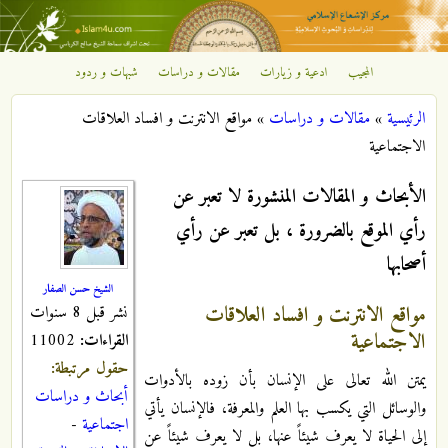
تجاوز إلى المحتوى الرئيسي
المجيب
ادعية و زيارات
مقالات و دراسات
شبهات و ردود
مركز
الرئيسية
»
مقالات و دراسات
»
مواقع الانترنت و افساد العلاقات
الإشعاع
أنت هنا
الاجتماعية
الإسلامي
الأبحاث و المقالات المنشورة لا تعبر عن
رأي الموقع بالضرورة ، بل تعبر عن رأي
أصحابها
الشيخ حسن الصفار
مواقع الانترنت و افساد العلاقات
نشر قبل 8 سنوات
الاجتماعية
القراءات:
11002
حقول مرتبطة:
يمتن الله تعالى على الإنسان بأن زوده بالأدوات
أبحاث و دراسات
والوسائل التي يكسب بها العلم والمعرفة، فالإنسان يأتي
اجتماعية
-
إلى الحياة لا يعرف شيئاً عنها، بل لا يعرف شيئاً عن