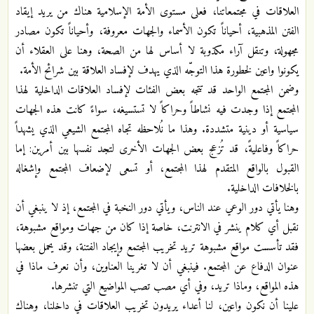
العلاقات في مجتمعاتنا، فعلى مستوى الأمة الإسلامية هناك من يريد إيقاد
الفتن المذهبية، أحياناً تكون الأسماء والجهات معروفة، وأحياناً تكون مصادر
مجهولة، وتنقل آراء مكذوبة لا أساس لها من الصحة، وهنا على العقلاء أن
يكونوا واعين لخطورة هذا التوجّه الذي يهدف لإفساد العلاقة بين شرائح الأمة.
وضمن المجتمع الواحد قد تتجه بعض الفئات لإفساد العلاقات الداخلية لهذا
المجتمع إذا وجدت فيه نشاطاً وحراكاً لا تستسيغه، سواءً كانت هذه الجهات
سياسية أو دينية متشددة. وهذا ما نُلاحظه تجاه المجتمع الشيعي الذي يشهداً
حراكاً وفاعليةً، قد تُزعج بعض الجهات الأخرى لتجد نفسها بين أمرين: إما
القبول بالواقع المتقدم لهذا المجتمع، أو تسعى لإضعاف المجتمع وإشغاله
بالخلافات الداخلية.
وهنا يأتي دور الوعي عند الناس، ويأتي دور النخبة في المجتمع، إذ لا ينبغي أن
نقبل أي كلام ينشر في الانترنت، خاصة إذا كان من جهات ومواقع مشبوهة،
فقد تأسست مواقع مشبوهة تريد تخريب المجتمع وإيجاد الفتنة، وقد يحمل بعضها
عنوان الدفاع عن المجتمع. فينبغي أن لا تغرينا العناوين، وأن نعرف ماذا في
هذه المواقع، وماذا تريد، وفي أي مصب تصب المواضيع التي تنشرها.
علينا أن نكون واعين، لنا أعداء يريدون تخريب العلاقات في داخلنا، وهناك