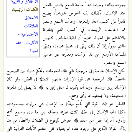
الاخلاق و التربية
وجوده وذاته، وحينما تبدأ حاسة السمع والبصر بالعمل
الكلمات الرئيسية:
عند الإنسان، وكذلك بقية الحواس تدريجياً، يصبح
الاخلاق
-
قادراً على كسب العلم والمعرفة. وحاسّتا السمع والبصر
العلاقات
هما الحاستان الرئيستان في كسب العلم والمعرفة
الاجتماعية
-
والانفتاح على الحياة. صحيحٌ أن لبقية الحواس كاللمس
الانترنت
-
فقه
والشم دوراً، إلا أن ذلك يبقى في محيطٍ محدود، وتبقى
الحياة
المساحة الأوسع من علم الإنسان ومعارفه عبر حاستي
السمع والبصر.
لكن الإنسان بحاجة إلى مرجعية تقيّم تلك المعلومات وتحكم عليها، بين الصحيح
والخطأ، تلك المرجعية هي قوة الإدراك والفهم المتمثلة في العقل. ولو كان
الإنسان يرى ويسمع دون أن يكون له عقل يميز به فإنه لا يصل إلى المعرفة
الصحيحة، ولا يستفيد مما رأى وسمع.
فالعقل هو تلك القوة التي يُقوّم ويحكم بها الإنسان على مرئياته ومسموعاته.
وكلما اتجه الإنسان إلى عقله كانت نظرته وحكمه على ما يرى ويسمع أصح
وأدق، أما إذا غفل عن عقله فإنه معرض للوقوع في الضلال والخطأ. من هنا
يؤكد القرآن الكريم على وجود هذه المرجعية، ففي معظم الآيات القرآنية التي