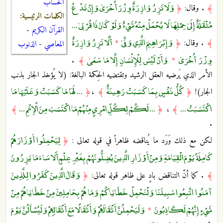
الحساب
وَلَا تَزِرُ وَازِرَةٌ وِزْرَ أُخْرَىٰ وَإِنْ تَدْعُ
﴾
. وقال:
﴿
الكلمات الرئيسية:
مُثْقَلَةٌ إِلَىٰ حِمْلِهَا لَا يُحْمَلْ مِنْهُ شَيْءٌ وَلَوْ كَانَ ذَا قُرْبَىٰ ...
القرآن الكريم
-
وَإِبْرَاهِيمَ الَّذِي وَفَّىٰ
أَلَّا تَزِرُ وَازِرَةٌ
﴾
. وقال:
﴿
*
المعاصي
-
الذنوب
وِزْرَ أُخْرَىٰ
وَأَنْ لَيْسَ لِلْإِنْسَانِ إِلَّا مَا سَعَىٰ
.
﴾
*
الأمر الذي يَرضيه العقل الرشيد وتقتضيه الحِكمة البالغة: (لا يُؤخذ الجار بذنب
كُلُّ نَفْسٍ بِمَا كَسَبَتْ رَهِينَةٌ
... لَهَا مَا كَسَبَتْ وَعَلَيْهَا مَا
الجار)!
﴿
﴾
،
﴿
اكْتَسَبَتْ ...
... لَكُمْ لِكُلِّ امْرِئٍ مِنْهُمْ مَا اكْتَسَبَ مِنَ الْإِثْمِ ...
﴾
﴿
،
﴾
.
لِيَحْمِلُوا أَوْزَارَهُمْ
لكن مع ذلك وَرَد ما يُناقضه ظاهراً في قوله تعالى :
﴿
كَامِلَةً يَوْمَ الْقِيَامَةِ وَمِنْ أَوْزَارِ الَّذِينَ يُضِلُّونَهُمْ بِغَيْرِ عِلْمٍ أَلَا سَاءَ مَا يَزِرُونَ
وَقَالَ الَّذِينَ كَفَرُوا لِلَّذِينَ
﴾
. كما أنّ التناقض بادٍ على ظاهر قوله تعالى:
﴿
آمَنُوا اتَّبِعُوا سَبِيلَنَا وَلْنَحْمِلْ خَطَايَاكُمْ وَمَا هُمْ بِحَامِلِينَ مِنْ خَطَايَاهُمْ مِنْ
شَيْءٍ إِنَّهُمْ لَكَاذِبُونَ
وَلَيَحْمِلُنَّ أَثْقَالَهُمْ وَأَثْقَالًا مَعَ أَثْقَالِهِمْ وَلَيُسْأَلُنَّ يَوْمَ
*