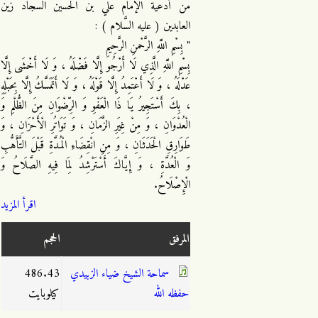
من أدعية الإمام علي بن الحسين السجاد زين
العابدين ( عليه السَّلام ) :
" بِسْمِ اللَّهِ الرَّحْمنِ الرَّحِيمِ
بِسْمِ اللَّهِ الَّذِي لَا أَرْجُو إِلَّا فَضْلَهُ ، وَ لَا أَخْشَى إِلَّا
عَدْلَهُ ، وَ لَا أَعْتَمِدُ إِلَّا قَوْلَهُ ، وَ لَا أَتَمَسَّكُ إِلَّا بِحَبْلِهِ
، بِكَ أَسْتَجِيرُ يَا ذَا الْعَفْوِ وَ الرِّضْوَانِ مِنَ الظُّلْمِ وَ
الْعُدْوَانِ ، وَ مِنْ غِيَرِ الزَّمَانِ ، وَ تَوَاتُرِ الْأَحْزَانِ ، وَ
طَوَارِقِ الْحَدَثَانِ ، وَ مِنِ انْقِضَاءِ الْمُدَّةِ قَبْلَ التَّأَهُّبِ
وَ الْعُدَّةِ ، وَ إِيَّاكَ أَسْتَرْشِدُ لِمَا فِيهِ الصَّلَاحُ وَ
الْإِصْلَاحُ.
اقرأ المزيد
المرفق
الحجم
سماحة الشيخ ضياء الزبيدي
486.43
حفظه الله
كيلوبايت