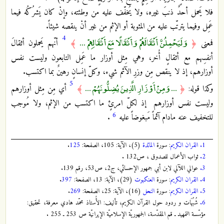
فلا يَحمل أحدٌ ذنبَ غيره، ولا يُخفّف عليه من وطئته، وإنْ كان يَشرُكُه فيما
عَمِل وفيما يترتّب عليه من المثوبة أو الإثم من غير أنْ ينقصه شيئاً.
4
وَلَيَحْمِلُنَّ أَثْقَالَهُمْ وَأَثْقَالًا مَعَ أَثْقَالِهِمْ ...
فمعنى
﴿
﴾
أنّهم يَحملون أثقالَ
أنفسِهم مع أثقالٍ أُخر، وهي مِثل أوزار ما عَمِل التابعون وليست نفس
أوزارهم، إذ لا ينقص مِن وزرِ الآثم شيء، وكلّ إنسانٍ رهينٌ بما اكتسب.
5
... وَمِنْ أَوْزَارِ الَّذِينَ يُضِلُّونَهُمْ ...
وكذا قوله:
﴿
﴾
أي مِن مِثل أوزارهم
وليست نفس أوزارهم إذ لكلّ امرئٍ ما اكتسب من الإثم، ولا مُوجب
6
للتخفيف عنه مادام آثماً مَبغوضاً عليه
.
1.
القران الكريم
: سورة
المائدة
(5)، الآية: 105، الصفحة:
125
.
2.
ثواب الأعمال للصدوق ، ص132 .
3.
عوالي اللآلي لابن أبي جمهور الإحسائي، ج2، ص53، رقم 139.
4.
القران الكريم
: سورة
العنكبوت
(29)، الآية: 13، الصفحة:
397
.
5.
القران الكريم
: سورة
النحل
(16)، الآية: 25، الصفحة:
269
.
6.
شُبُهَات و ردود حول القرآن الكريم، تأليف: الأُستاذ محمّد هادي معرفة، تحقيق:
مؤسّسة التمهيد ـ قم المقدّسة، الجمهوريّة الإسلاميّة الإيرانيّة ص 253 ـ 255 .