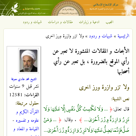
تجاوز إلى المحتوى الرئيسي
المجيب
ادعية و زيارات
مقالات و دراسات
شبهات و ردود
مركز
الرئيسية
»
شبهات و ردود
»
ولا تزر وازرة ورز اخرى
الإشعاع
أنت هنا
الأبحاث و المقالات المنشورة لا تعبر عن
الإسلامي
رأي الموقع بالضرورة ، بل تعبر عن رأي
أصحابها
الشيخ محمد هادي معرفة
ولا تزر وازرة ورز اخرى
نشر قبل 9 سنوات
القراءات:
12581
نص الشبهة:
حقول مرتبطة:
... وَلَا تَكْسِبُ كُلُّ نَفْسٍ إِلَّا عَلَيْهَا وَلَا
قال تعالى:
﴿
القرآن الكريم و
تَزِرُ وَازِرَةٌ وِزْرَ أُخْرَىٰ ...
... وَمَنْ
﴾
. وقال:
﴿
علومه و تفسيره
-
ضَلَّ فَإِنَّمَا يَضِلُّ عَلَيْهَا وَلَا تَزِرُ وَازِرَةٌ وِزْرَ أُخْرَىٰ ...
القيامة و المعاد و