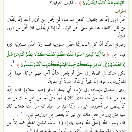
الْقِيَامَةِ عَمَّا كَانُوا يَفْتَرُونَ
﴾
. فكيف التوفيق؟
الجواب:
حَملُ الوِزر إنّما هو بتخفيف كاهِل صاحبه، فمَن يَحمل مِن أوزار أحد إنّما يُخفّف
مِن ثِقل كاهله، هذا هو معنى حَملُ الوِزر، أمّا إذا لم يُخفِّف فلا تَحمُّل مِن الوزر
شيئاً.
وصريح القرآن أنّ كل إنسان إنّما يتحمّل مسؤولية نفسه ولا يتحمّل مسؤولية غيره
يَا أَيُّهَا الَّذِينَ آمَنُوا عَلَيْكُمْ أَنْفُسَكُمْ لَا يَضُرُّكُمْ مَنْ ضَلَّ
فيما عَمِل
﴿
1
إِذَا اهْتَدَيْتُمْ إِلَى اللَّهِ مَرْجِعُكُمْ جَمِيعًا فَيُنَبِّئُكُمْ بِمَا كُنْتُمْ تَعْمَلُونَ
.
﴾
لكن هناك في الدُعاة إلى حقّ أو باطل شأنٌ آخر، فهم شركاء فيما عَمِل
المتأثِّرون بالدعوة، إنْ خيراً أو شرّاً، مثوبةً أو عقوبةً.
روى الصدوق بإسناده إلى الإمام أبي جعفر الباقر (عليه السلام) قال: (أيّما
عبدٍ مِن عباد اللّه سنّ سُنةَ هدىً كان له أجرٌ مثلُ أجر مَن عَمِل بذلك من غير
أنْ ينقص من أُجورهم شيء ، وأيّما عبدٍ من عباد اللّه سنّ سُنةَ ضلال كان
2
عليه مثل وِزر مَن فعل ذلك من غير أنْ ينقص مِن أوزارهم شيء)
.
قال رسول اللّه (صلّى اللّه وعليه وآله): (إذا ماتَ المؤمنُ انقطعَ عملُه إلاّ مِن
3
ثلاث: صدقةٍ جارية، أو عِلمٍ يُنتفع به، أو ولدٍ صالح يدعو له)
.