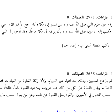
القراءات:
2971
التعليقات:
0
رة- حين عزم النبي صلى الله عليه واله على المسير إلى مكة وأداء الحج الأخير الذي سمي
 فكتب إليه الرسول صلى الله عليه واله بأن يوافيه في مكة حاجًّا، وقد أُوحي إلى النبي
ل الركب بمنطقة تسمى ب- (غدير خم).
القراءات:
2655
التعليقات:
0
 بإجماع المسلمين، وذلك بعد انتهاء شهر الصيام. ولأن زكاة الفطرة من العبادات فتج
 المال. وتجب الفطرة على كل من كان عند غروب ليلة عيد الفطر، بالغاً، عاقلاً، حرا
) - حسب المشهور في الأخيرين- والفرد يعطي الفطرة عن نفسه وعن من يعول حسب ما يأ