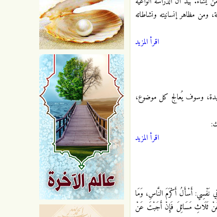
 يشاء. بيد أن الدراسة الواعية
ة، ومن مظاهر إنسانيته ونشاطاته
اقرأ المزيد
مجيدة، وسوف يُعالج كل موضوع،
ك:
اقرأ المزيد
فْسِي: أَسْأَلُ أَكْرَمَ النَّاسِ، وَمَا
 ثَلَاثِ مَسَائِلَ فَإِنْ أَجَبْتَ عَنْ