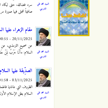
السيد محمد تقي
سرد فضائله، حتى ليكاد السّ
المدرسي
صافيةُ تتجلى فيها صورة مرب
مقام الزهراء عليها ال
20/11/2025 - 00:55
عن صحيح الترمذي، عن صبي
السيد محمد تقي
السلام: «أَنَا حَرْبٌ لِمَنْ حَارَبَ
المدرسي
الصدِّيقة عليها السلا
03/11/2025 - 01:58
الظروف التي عاشتها فاطمة
السيد محمد تقي
السلام بطل الإسلام الأول 
المدرسي