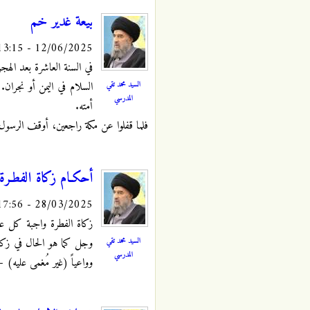
بيعة غدير خم
12/06/2025 - 13:15
في السنة العاشرة بعد الهج
السيد محمد تقي
السلام في اليمن أو نجران.
المدرسي
أمته.
فلما قفلوا عن مكة راجعين، أوقف الرسو
أحكـام زكاة الفطـرة
28/03/2025 - 17:56
زكاة الفطرة واجبة كل عام
السيد محمد تقي
وجل كما هو الحال في زكاة
المدرسي
وواعياً (غير مُغمى عليه