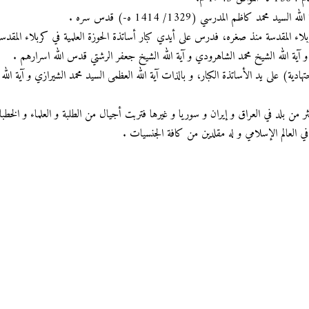
محمد كاظم المدرسي (1329/ 1414 ه-) قدس سره .
ربلاء المقدسة منذ صغره، فدرس على أيدي كبار أساتذة الحوزة العلمية في كربلاء المقدسة
و آية الله الشيخ محمد الشاهرودي و آية الله الشيخ جعفر الرشتي قدس الله اسرارهم .
دية) على يد الأساتذة الكبار، و بالذات آية الله العظمى السيد محمد الشيرازي و آية ال
ن بلد في العراق و إيران و سوريا و غيرها فتربت أجيال من الطلبة و العلماء و الخطباء
العالم الإسلامي و له مقلدين من كافة الجنسيات .