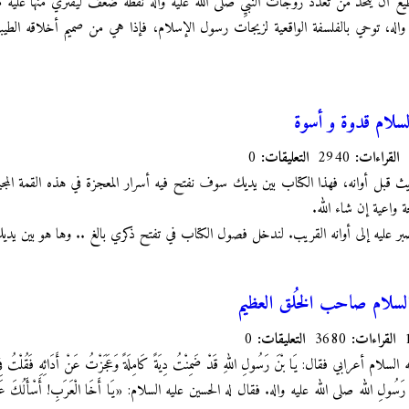
 أن يتخذ من تعدد زوجات النبيِّ صلى الله عليه واله نقطة ضعف ليفتري منها عليه من
ليه واله، توحي بالفلسفة الواقعية لزيجات رسول الإسلام، فإذا هي من صميم أخلاقه الطيب
لسلام قدوة و أسوة
القراءات:
2940
التعليقات:
0
ث قبل أوانه، فهذا الكتاب بين يديك سوف نفتح فيه أسرار المعجزة في هذه القمة ال
جة واعية إن شاء الله.
 أصبر عليه إلى أوانه القريب. لندخل فصول الكتاب في تفتح ذكري بالغ .. وها هو بين يدي
السلام صاحب الخُلق العظيم
القراءات:
3680
التعليقات:
0
 أعرابي فقال: يَا بْنَ رَسُولِ اللهِ قَدْ ضَمِنْتُ دِيَةً كَامِلَةً وَعَجَزْتُ عَنْ أَدَائِهِ فَقُلْتُ فِي نَ
يْتِ رَسُولِ الله صلى الله عليه واله. فقال له الحسين عليه السلام: «يَا أَخَا الْعَرَبِ! أَسْأَلُكَ عَنْ