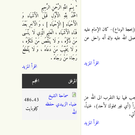
" بِسْمِ اللَّهِ الرَّحْمنِ الرَّحِيمِ
الْحَمْدُ لِلَّهِ الْأَوَّلِ قَبْلَ الْأَشْيَاءِ وَ
الْأَحْيَاءِ [ الْإِحْيَاءِ ] ، وَ الْآخِرِ بَعْدَ
 (بحجة الوداع)- كان الإمام عليه
فَنَاءِ الْأَشْيَاءِ ، الْعَلِيمِ الَّذِي لَا يَنْسَى
 صلى الله عليه واله أنه راحل عن
مَنْ ذَكَرَهُ ، وَ لَا يَنْقُصُ مَنْ شَكَرَهُ ،
وَ لَا يُخَيِّبُ مَنْ دَعَاهُ ، وَ لَا يَقْطَعُ
رَجَاءَ مَنْ رَجَاهُ .
اقرأ المزيد
اقرأ المزيد
المرفق
الحجم
سماحة الشيخ
ب فيها نية التقرب الى الله عز
486.43
ضياء الزبيدي حفظه
ً (أي غير مملوك لأحد)، غنياً،
كيلوبايت
الله
تي.
اقرأ المزيد