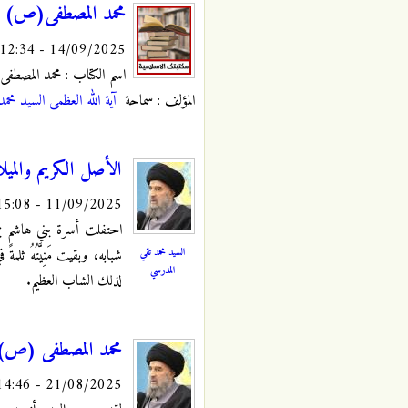
محمد المصطفى(ص) ق
14/09/2025 - 12:34
اسم الکتاب : محمد المصط
المؤلف : سماحة
آية الله العظمى السيد محم
الأصل الكريم والميلا
11/09/2025 - 15:08
احتفلت أسرة بني هاشم بمول
السيد محمد تقي
شبابه، وبقيت مَنِيَّتُهُ ث
المدرسي
لذلك الشاب العظيم.
محمد المصطفى (ص) 
21/08/2025 - 14:46