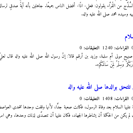
ُذَّج من القُرَّاء يقولون: فعلي- اذًا- أفضل الناس جميعًا. جاهلين بأنه آيةُ صدقٍ لرسالة
يه وسيده محمد صلى الله عليه واله.
سلام
القراءات:
1240
التعليقات:
0
ح مولى أم سلمة، وزيد بن أرقم قالا: إنّ رسول الله صلى الله عليه واله قال لعليّ
كُمْ وَسِلْمٌ لِمَنْ سَالَمَكُم».
م تلتحق بوالدها صلى الله عليه واله
القراءات:
1408
التعليقات:
0
 عليها السلام بعد وفاة الرسول، فكانت صعبة جدًّا، لأنها وقفت وحدها تتحدى العواصف 
لم يكن من الحكمة أن يشاطرها الجهاد، فكان عليها أن تتصدَّى لذلك وحدها، وهي امرأة لَم