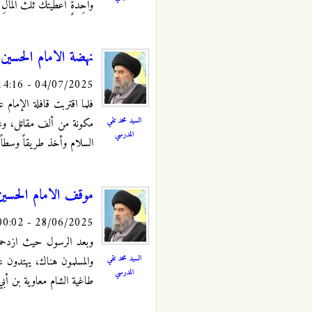
وَاحِدَةٍ أَعْطَيْتُكَ ثُلُثَ المَالِ
نهضة الامام الحسين 
04/07/2025 - 14:16
فلما اقتربت قافلة الإمام 
السيد محمد تقي
مكونة من ألف مقاتل، وعلى 
المدرسي
السلام وأخذ طريقاً وسطاً 
موقف الامام الحسين 
28/06/2025 - 00:02
وبعد الرسول حيث ازدحمت
السيد محمد تقي
والمسلمون هناك، يهتدون ع
المدرسي
طاغية الشام معاوية بن أب