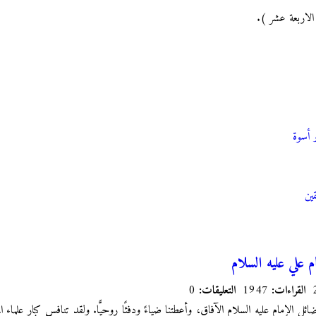
الاربعة عشر ).
و أسوة
ين
 علي عليه السلام
القراءات:
1947
التعليقات:
0
 الإمام عليه السلام الآفاق، وأعطتنا ضياءً ودفئًا روحيًّا. ولقد تنافس كبار علماء 