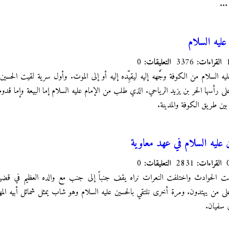
 ...
عليه السلام
القراءات:
3376
التعليقات:
0
عليه السلام من الكوفة وجَّهه إليه ليقيِّده إليه أو إلى الموت. وأول سرية لقيت الح
رأسها الحر بن يزيد الرياحي. الذي طلب من الإمام عليه السلام إما البيعة وإما قدوم ا
بين طريق الكوفة والمدينة.
عليه السلام في عهد معاوية
القراءات:
2831
التعليقات:
0
 الحوادث واختلفت النعرات نراه يقف جنباً إلى جنب مع والده العظيم في قضية ا
لى من يهتدون. ومرة أخرى نلتقي بالحسين عليه السلام وهو شاب يمثل شمائل أبيه المه
ي سفيان.