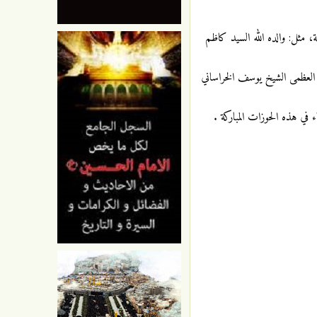
، مثل: والده الله السيد كاظم
له العظمى الشيخ يوسف الخراساني
 في هذه الحوزات المباركة .