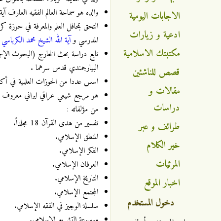
والده هو سماحة العالم الفقيه العارف آية الله السيد 
الاجابات اليومية
التحق بمحافل العلم والمعرفة في حوزة ك
ادعية و زيارات
المدرسي و
آية الله الشيخ محمد الكرباسي
مكتبتك الاسلامية
تابع دراسة بحث الخارج (البحوث الإجتها
البيارجمندي قدس سرهما .
قصص للناشئين
اسس عددا من الحوزات العلمية في أكثر م
مقالات و
هو مرجع شيعي عراقي ايراني معروف في 
دراسات
من مؤلفاته :
تفسير من هدى القرآن 18 مجلداً.
طرائف و عبر
المنطق الإسلامي.
خير الكلام
الفكر الإسلامي.
المرئيات
العرفان الإسلامي.
التاريخ الإسلامي.
اخبار الموقع
المجتمع الإسلامي.
دخول المستخدم
سلسلة الوجيز في الفقه الإسلامي.
موسوعة التشريع الإسلامي.