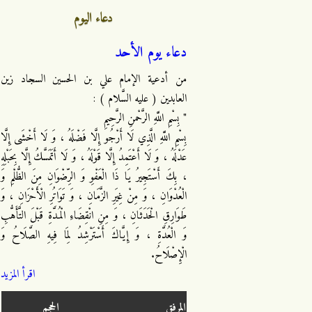
دعاء اليوم
دعاء يوم الأحد
من أدعية الإمام علي بن الحسين السجاد زين
العابدين ( عليه السَّلام ) :
" بِسْمِ اللَّهِ الرَّحْمنِ الرَّحِيمِ
بِسْمِ اللَّهِ الَّذِي لَا أَرْجُو إِلَّا فَضْلَهُ ، وَ لَا أَخْشَى إِلَّا
عَدْلَهُ ، وَ لَا أَعْتَمِدُ إِلَّا قَوْلَهُ ، وَ لَا أَتَمَسَّكُ إِلَّا بِحَبْلِهِ
، بِكَ أَسْتَجِيرُ يَا ذَا الْعَفْوِ وَ الرِّضْوَانِ مِنَ الظُّلْمِ وَ
الْعُدْوَانِ ، وَ مِنْ غِيَرِ الزَّمَانِ ، وَ تَوَاتُرِ الْأَحْزَانِ ، وَ
طَوَارِقِ الْحَدَثَانِ ، وَ مِنِ انْقِضَاءِ الْمُدَّةِ قَبْلَ التَّأَهُّبِ
وَ الْعُدَّةِ ، وَ إِيَّاكَ أَسْتَرْشِدُ لِمَا فِيهِ الصَّلَاحُ وَ
الْإِصْلَاحُ.
اقرأ المزيد
المرفق
الحجم