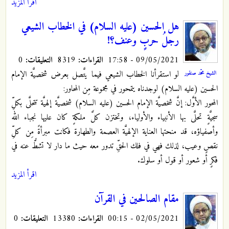
اقرأ المزيد
هل الحسين (عليه السلام) في الخطاب الشيعي
رجلُ حربٍ وعنف؟!
09/05/2021 - 17:58
القراءات:
8319
التعليقات:
0
لو استقرأنا الخطاب الشيعي فيما يتَّصل بعرض شخصيَّة الإمام
الشيخ محمّد صنقور
الحسين (عليه السلام) لوجدناه يتمحور في مجموعة مِن المحاور:
المحور الأوَّل: إنَّ شخصيَّة الإمام الحسين (عليه السلام) شخصيَّة إلهيَّة تتحلَّى بكلِّ
سجيَّةٍ تحلَّى بها الأنبياء والأولياء، وتختزن كلَّ ملكةٍ كان عليها نجباء الله
وأصفياؤه، قد منحتها العناية الإلهيَّة العصمة والطهارة فكانت مبرأةً مِن كلِّ
نقصٍ وعيب، لذلك فهي في فلك الحقِّ تدور معه حيث ما دار لا تشطُّ عنه في
فكرٍ أو شعور أو قول أو سلوك.
اقرأ المزيد
مقام الصالحين في القرآن
02/05/2021 - 00:15
القراءات:
13380
التعليقات:
0