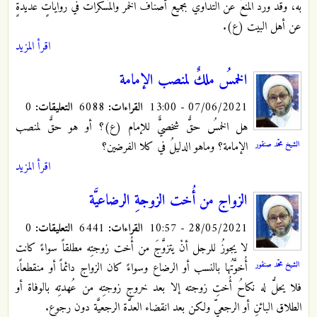
به، وقد ورد المنعُ عن التداوي بجميع أصناف الخمر والمُسكرات في رواياتٍ عديدةٍ
عن أهل البيت (ع).
اقرأ المزيد
الخمسُ ملكٌ لمنصب الإمامة
07/06/2021 - 13:00
القراءات:
6088
التعليقات:
0
هل الخمسُ حقٌّ شخصيٌّ للإمام (ع)؟ أو هو حقٌّ لمنصب
الشيخ محمّد صنقور
الإمامة؟ وماهو الدليلُ في كلا الفرضين؟
اقرأ المزيد
الزواج من أُخت الزوجةِ الرضاعيَّة
28/05/2021 - 10:57
القراءات:
6441
التعليقات:
0
لا يجوزُ للرجل أنْ يتزوَّجَ من أُخت زوجتِه مطلقاً سواءً كانت
الشيخ محمّد صنقور
أُخوَّتُها بالنسب أو الرضاع وسواءً كان الزواج دائماً أو منقطعاً،
فلا يحلُّ له نكاحُ أُختِ زوجته إلا بعد خروج زوجتِه من عُهدتِه بالوفاة أو
الطلاق البائنِ أو الرجعيِّ ولكن بعد انقضاء العدَّة الرجعيَّة دون رجوع.