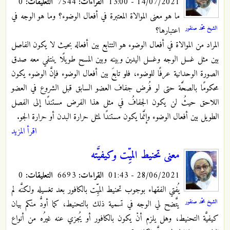
14/07/2021 - 13:00
القراءات:
7544
التعليقات:
0
ما هو معنى الموالاة المعتبرة في أفعال الوضوء؟ وما هو الوجه في
الشيخ محمّد صنقور
اعتبارها؟
المراد من الموالاة في أفعال الوضوء هو التتابع بين أفعاله بحيث لا يكون الفاصل
بين مثل غسل الوجه وغسل اليدين وبينه وبين المسح طويلًا ينتفي معه صدق
الصورة الوحدانية عرفًا للوضوء، فلو تابعَ بين أفعال الوضوء فإنَّ الوضوء يكون
محكومًا بالصحَّة حتى لو فُرض جفاف العضو السابق قبل الشروع في العضو
اللاحق حيثُ لن يكون الجفافُ في مثل هذا الفرض مستندًا إلى الفصل
الطويل بين أفعال الوضوء وإنَّما يكون مستندًا لمثل حرارة البدن أو حرارة الجو.
اقرأ المزيد
معنى تحنيط الميِّت وكيفيَّته
28/06/2021 - 01:43
القراءات:
6693
التعليقات:
0
يُفتي الفقهاء بوجوب تحنيط الميِّت بالكافور بعد تغسيله ولكنَّه لم
الشيخ محمّد صنقور
يتَّضح لي الوجه في تسمية ذلك بالتحنيط، كما أودُّ منكم بيان
كيفيَّة التحنيط، وهل يلزم أنْ يكون بالكافور أو يُجزي عنه غيرُه من أنواع