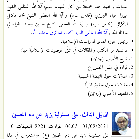
سنوات و تتلمذ عند مجموعة من كبار العلماء، منهم: آية الله العظمى الشيخ
ميرزا جواد التبريزي (قدس سره) و آية الله العظمى الشيخ محمد فاضل
اللنكراني (قدس سره) و آية الله العظمى الشيخ حسين وحيد الخراساني
حفظه الله و
آية الله العظمى السيد كاظم الحائري حفظه الله
.
رئيس حوزة الهدى للدراسات الإسلامية.
له عديد من الكتب و المقالات في شتّى الموضوعات الإسلاميّة منها:
شرح الأصول (جزئين)
قراءة في مقتل الحسين ع
تساؤلات حول النهضة الحسينية
مقالات حول حقوق المرأة
المعجم الأصولي (جزئين)
الدليل الثالث: على مسئولية يزيد عن دم الحسين
08/09/2021 - 00:03
القراءات:
9921
التعليقات:
0
على مسئولية يزيد عن دم الحسين (ع) -ونستعرض في هذا