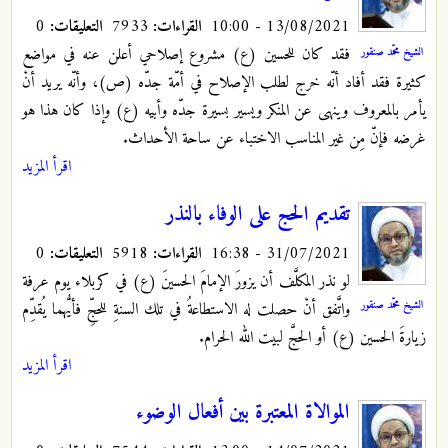
13/08/2021 - 10:00
القراءات:
7933
التعليقات:
0
فقد كان للحسين (ع) مشروع إصلاحي أعلن عنه في مواضع
الشيخ محمّد صنقور
كثيرة فقد أفاد أنّه خرج لطلب الإصلاح في أمّة جدّه (ص)، وأنّه يريد أنْ
يأمر بالمعروف وينهى عن المنكر ويسير بسيرة جدّه وأبيه (ع) وإذا كان هذا هو
غرضه فإنّ مِن غير المناسب الاختباء عن ساحة الأحداث.
اقرأ المزيد
تقديم الحج على الوفاء بالنذر
31/07/2021 - 16:38
القراءات:
5918
التعليقات:
0
لو نذر المكلَّف أن يزورَ الإمامَ الحسينَ (ع) في كربلاء يوم عرفة
الشيخ محمّد صنقور
واتَّفق أنْ حصلت له الاستطاعةُ في تلك السنةِ للحجِّ فأيُّهما يُقدِّم
زيارةَ الحسين (ع) أو الحجَّ لبيت الله الحرام.
اقرأ المزيد
الموالاة المعتبرة بين أفعال الوضوء