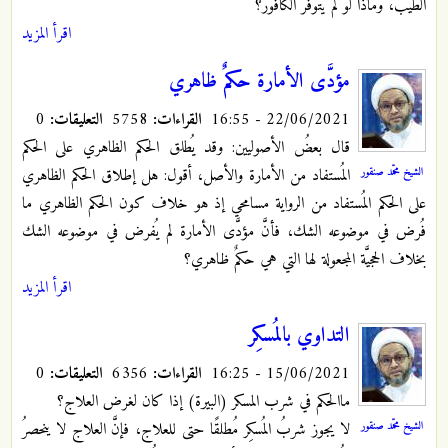
الطيب، وماذا لو لم يتوفَّر الكافور؟
اقرأ المزيد
مؤدَّى الأمارة حكمٌ ظاهري
22/06/2021 - 16:55
القراءات:
5758
التعليقات:
0
قال بعضُ الأصوليين: وقد يُطلق الحكم الظاهري على الحكم
الشيخ محمّد صنقور
المُستفاد من الأمارة والأصل، أقول: هل إطلاق الحكم الظاهري
على الحكم المُستفاد من الرواية مسامحي إذ هو خلاف كون الحكم الظاهري ما
فُرض في موضوعه الشك، فأنَّ مؤدَّى الأمارة لم يُفرض في موضوعه الشك
بخلاف الحجيَّة المجعولة لها التي هي حكمٌ ظاهري؟
اقرأ المزيد
التداوي بالمُسكِر
15/06/2021 - 16:25
القراءات:
6356
التعليقات:
0
ماالحكم في شرب المسكر (البيرة) إذا كان لغرض العلاج؟
الشيخ محمّد صنقور
لا يجوز شربُ المُسكِر مُطلقًا حتى للعلاج، فإنَّ العلاج لا ينحصرُ