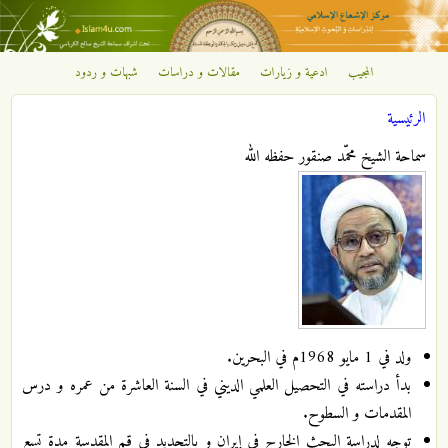
تجاوز إلى المحتوى الرئيسي
المجيب
ادعية و زيارات
مقالات و دراسات
شبهات و ردود
مركز
الرئيسية
الإشعاع
أنت هنا
سماحة الشيخ محمّد صنقور حفظه الله
الإسلامي
ولد في 1 مايو 1968م في البحرين.
بدأ دراسته في التحصيل العلمي الديني في السنة العاشرة من عمره و درس
المقدمات و السطوح.
توجه لدراسة البحث الخارج في إيران و بالتحديد في قم المقدسة مدة تسع