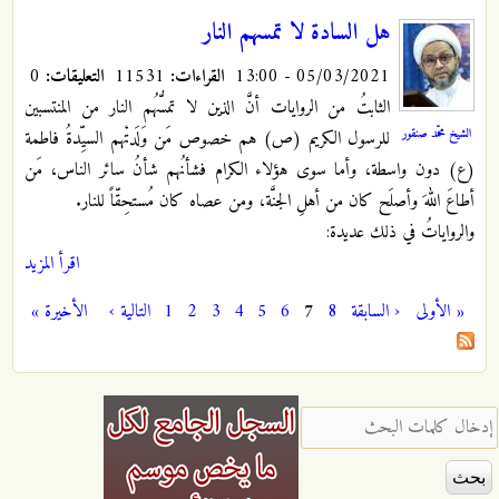
هل السادة لا تمسهم النار
05/03/2021 - 13:00
القراءات:
11531
التعليقات:
0
الثابتُ من الروايات أنَّ الذين لا تمسُّهُم النار من المنتسبين
الشيخ محمّد صنقور
للرسول الكريم (ص) هم خصوص مَن وَلَدتْهم السيِّدةُ فاطمة
(ع) دون واسطة، وأما سوى هؤلاء الكرام فشأنُهم شأنُ سائر الناس، مَن
أطاعَ اللهَ وأصلَح كان من أهلِ الجنَّة، ومن عصاه كان مُستحِقّاً للنار.
والرواياتُ في ذلك عديدة:
اقرأ المزيد
« الأولى
‹ السابقة
8
7
6
5
4
3
2
1
التالية ›
الأخيرة »
الصفحات
‏إدخال كلمات البحث ‏