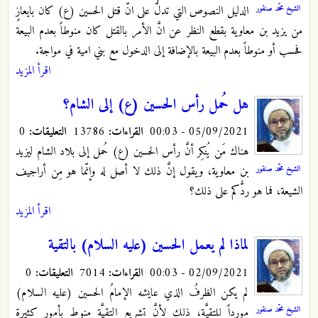
الشيخ محمّد صنقور
الدليل النصوص التي تدلُّ على انّ قتل الحسين (ع) كان بايعازٍ
من يزيد بن معاوية بقطع النظر عن انَّ الأمر بالقتل كان منوطاً بعدم البيعة
فحسب أو منوطاً بعدم البيعة بالإضافة إلى الدخول مع بني امية في مواجة.
اقرأ المزيد
هل حُمل رأس الحسين (ع) إلى الشام؟
05/09/2021 - 00:03
القراءات:
13786
التعليقات:
0
هناك مَن يُنكِر أنَّ رأس الحسين (ع) حُمل إلى بلاد الشام ليزيد
الشيخ محمّد صنقور
بن معاوية، ويقول إنَّ ذلك لا أصل له وإنّما هو مِن أراجيف
الشيعة، فما هو ردُّكم على ذلك؟
اقرأ المزيد
لماذا لم يعمل الحسين (عليه السلام) بالتقية
02/09/2021 - 00:03
القراءات:
7014
التعليقات:
0
لم يكن الظرفُ الذي عايشه الإمامُ الحسين (عليه السلام)
الشيخ محمّد صنقور
مورداً للتقيَّة، ذلك لأنَّ تشريع التقيَّة منوط بأمورٍ كثيرة