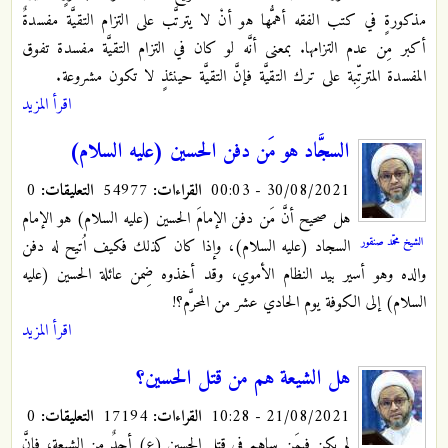
مذكورةٍ في كتب الفقه أهمُّها هو أنْ لا يترتَّب على التزام التقيَّة مفسدةٌ
أكبر مِن عدم التزامها.
بمعنى أنَّه لو كان في التزام التقيَّة مفسدة تفوق
المفسدة المترتِّبة على ترك التقيَّة فإنَّ التقيَّة حينئذٍ لا تكون مشروعة.
اقرأ المزيد
السجَّاد هو مَن دفن الحسين (عليه السلام)
30/08/2021 - 00:03
القراءات:
54977
التعليقات:
0
هل صحيح أنَّ مَن دفن الإمامَ الحسين (عليه السلام) هو الإمام
الشيخ محمّد صنقور
السجاد (عليه السلام)، وإذا كان كذلك فكيف اُتيح له دفن
والده وهو أسير بيد النظام الأموي، وقد أخذوه ضِمن عائلة الحسين (عليه
السلام) إلى الكوفة يوم الحادي عشر من المحرَّم؟!
اقرأ المزيد
هل الشيعة هم من قتل الحسين؟
21/08/2021 - 10:28
القراءات:
17194
التعليقات:
0
لم يكن فيمَن ساهم في قتل الحسين (ع) أحدٌ مِن الشيعة، فإنَّ