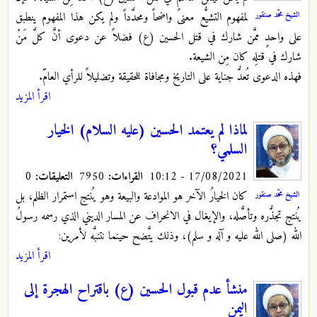
الشيخ محمّد صنقور
لمفهوم التشيُّع معنىً واضحاً ومحدَّداً ولم يكن هذا المفهوم ينطبق
على واحدٍ ممَّن شارك في قتل الحسين (ع) فضلاً عن دعوى أنَّ كلَّ مَنْ
شارك في قتلِه كان مِن الشيعة.
فهذه الدعوى تُعدُّ جناية على التاريخ ومجافاة للحقيقة وتضليلاً للرأي العامّ.
اقرأ المزيد
لماذا لم يعتمد الحسين (عليه السلام) الخيار
السلمي؟
17/08/2021 - 10:12
القراءات:
7950
التعليقات:
0
كان الخيارُ الآخر هو الموادعة والبيعة وهو يُنتج استمرار الظلم، بل
الشيخ محمّد صنقور
يُنتج تجذُّره وتأصًّله، والإيغال في الانحراف عن المسار الديني الذي رسمه رسولُ
الله (صلى الله عليه و آله و سلم)، وذلك يتَّضح حينما نتنبَّه لأمرين:
اقرأ المزيد
منشأ عدم قبول الحسين (ع) باقتراح الهجرة إلى
اليمن