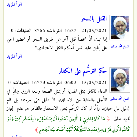
اقرأ المزيد
القتل بالسحر
21/05/2021 - 16:27
القراءات:
8766
التعليقات:
0
إذا ثبت أنَّ شخصاً قتل آخر عن طريق السحر أو تحضير الجن
الشيخ محمّد صنقور
هل يُطبق عليه نفس أحكام القتل الاعتيادي؟
اقرأ المزيد
حكم الترحُّم على الكفار
15/05/2021 - 06:03
القراءات:
16773
التعليقات:
0
الدعاء للكافر بمثل الهداية أو بمثل الصحَّة وسعة الرزق والمدِّ في
الشيخ محمّد صنقور
الأجل والعافية من بلاء الدنيا لا دليل على حرمته، بل قام
الدليل على جوازه، وأمَّا لو كان الترحُّم بمعنى الاستغفار فالظاهر هو عدم الجواز
مَا كَانَ لِلنَّبِيِّ وَالَّذِينَ آمَنُوا أَنْ يَسْتَغْفِرُوا لِلْمُشْرِكِينَ وَلَوْ
لقوله تعالى:
﴿
كَانُوا أُولِي قُرْبَىٰ مِنْ بَعْدِ مَا تَبَيَّنَ لَهُمْ أَنَّهُمْ أَصْحَابُ الْجَحِيمِ
﴾