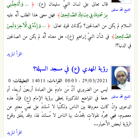
... وَأَدْخِلْنِي
قال تعالى على لسان النبيِّ سليمان (ع):
﴿
الشيخ محمّد صنقور
بِرَحْمَتِكَ فِي عِبَادِكَ الصَّالِحِينَ
﴾
فهل معنى هذا الطلب أنَّه عليه
... وَإِنَّهُ فِي الْآخِرَةِ لَمِنَ
السلام لم يكن من الصالحين؟ وكذلك قوله تعالى:
﴿
الصَّالِحِينَ
﴾
في شأن النبيِّ إبراهيم (ع)، هل معناه أنَّه لم يكن من الصالحين
في الدنيا؟!
اقرأ المزيد
رؤية المهدي (ع) في مسجد السهلة؟
29/03/2021 - 00:03
القراءات:
14015
التعليقات:
0
ليس من الضروري أنَّ مَن داومَ على العبادة أربعينَ أربعاء أو
الشيخ محمّد صنقور
جمعة في المواضع المذكورة يحظى برؤية الإمام (ع) فإنَّ هذه
الدعوى وإنْ كانت معروفة بين الناس ولكنَّها لا تستندُ على نصٍّ معتبرٍ عن
معصوم، فهي مجرَّد نقولاتٍ يتحدَّث بها الناس لا مُستندَ لها، وقد يتَّفق وقوع
الرؤية لبعض الأخيار...
اقرأ المزيد